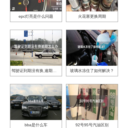
epc灯亮是什么问题
火花塞更换周期
驾驶证到期没有换,逾期怎么办??
玻璃水冻住了如何解决？
bba是什么车
92号95号汽油区别