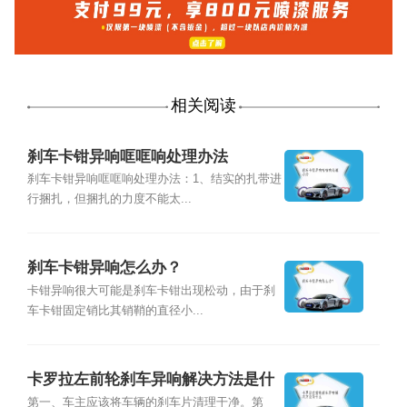
相关阅读
刹车卡钳异响哐哐响处理办法
刹车卡钳异响哐哐响处理办法：1、结实的扎带进
行捆扎，但捆扎的力度不能太...
刹车卡钳异响怎么办？
卡钳异响很大可能是刹车卡钳出现松动，由于刹
车卡钳固定销比其销鞘的直径小...
卡罗拉左前轮刹车异响解决方法是什
么
第一、车主应该将车辆的刹车片清理干净。第