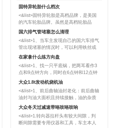
固特异轮胎什么档次
<&list>固特异轮胎是高档品牌，是美国
的汽车轮胎品牌。虽然是高档轮胎品
牌，但是中高低端的轮胎都有生产，这
国六排气管堵塞怎么清理
也是为了更好的开拓市场。
<&list>1、当车主发现自己的国六车排气
管出现堵塞的情况时，可以利用铁丝或
者是细棍，直接将杂物给取出来，如果
在家拿什么练方向盘
堵塞情况比较严重，也可以采取应急措
<&list>1、找一只平底锅，把两耳看作3
施。 <&list>2、直接利用木棍将所有的
点和9点钟方向，同时在6点钟和12点钟
杂物推到排气管里面的位置处，然后将
方向做一个标记。 <&list>2、双手握住
三元催化器拆解开，就可以将堵塞的东
大众1.8t发动机烧机油
平底锅两耳，然后往左打半圈、一圈、
西取出来。但如果是因为积碳过多引起
<&list>1、前后曲轴油封老化：前后曲轴
一圈半的练习，往右同样也要打相同的
的堵塞，就需要将三元催化器泡在草酸
油封与油大面积且持续接触，油的杂质
圈数。 <&list>3、最后强调要反复练
中进行清洗。 <&list>3、也可以利用清
和发动机内持续温度变化使其密封效果
习，这样就可以形成肌肉记忆，在真实
大众冬天过减速带咯吱咯吱响
洗剂对堵塞的情况得到解决，将清洗剂
逐渐减弱，导致渗油或漏油。<&list>2、
驾驶车辆时，不需要记忆也能打好方
放在燃油箱中，与燃油混合后，车辆启
<&list>1.转向器拉杆头有较大间隙，判
活塞间隙过大：积碳会使活塞环与缸体
向。
动时，就可以和汽油一起进入到燃烧
断间隙需要专用仪器和工具，车主本人
的间隙扩大，导致机油流入燃烧室中，