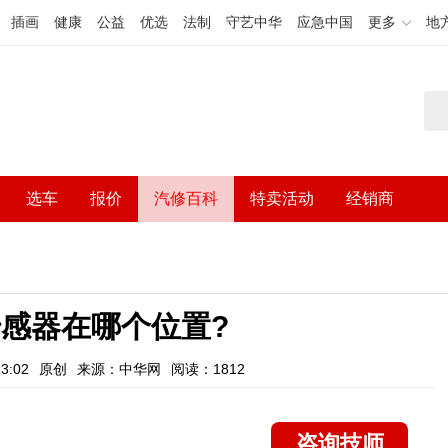
插画
健康
公益
优选
法制
守艺中华
应急中国
更多
地
选车
报价
汽修百科
特卖活动
经销商
感器在哪个位置?
3:02
原创
来源：中华网
阅读：1812
咨询技师