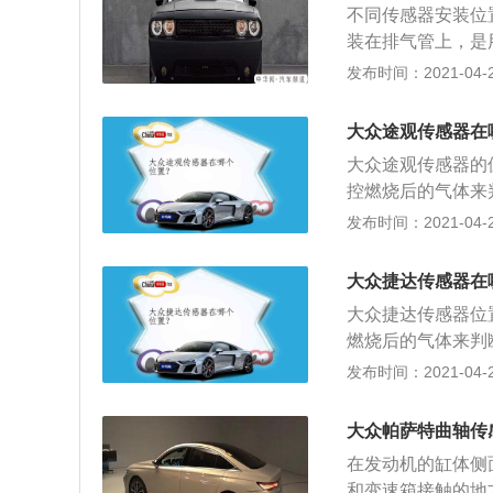
不同传感器安装位
装在排气管上，是
度是过稀还是过浓
发布时间：2021-04-27
收集汽车的转速来
速的传感器来完成
大众途观传感器在
坏，abs会失效
大众途观传感器的
转换为电信号，当
控燃烧后的气体来
点火提前角； 4
轮速传感器：轮速
发布时间：2021-04-26
名思义就是随着发
车有没有打滑的征
电压信号，供ec
作，一般安装在每
速不稳、加速无力
大众捷达传感器在
传感器：水温传感
大众捷达传感器位
增加喷油量或者增
燃烧后的气体来判
力传感器：一般安
速传感器。轮速传
发布时间：2021-04-26
同的转速负荷，感
有打滑的征兆；3
油量和点火正时角
转换为电信号，当
题。
大众帕萨特曲轴传
在发动机的缸体侧
和变速箱接触的地