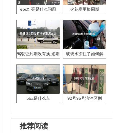
epc灯亮是什么问题
火花塞更换周期
驾驶证到期没有换,逾期
玻璃水冻住了如何解
怎么办??
决？
bba是什么车
92号95号汽油区别
推荐阅读