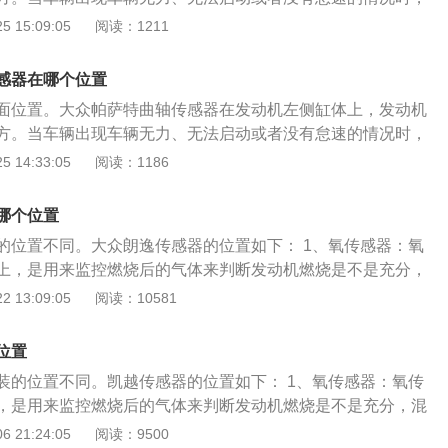
出现故障所导致的。曲轴位置传感器的拆装方法如下： 1、拆
 15:09:05
阅读：1211
歧管的后部，从主线束上拆下传感器线束； 2、拆下油管安装
位置传感器导线卡子的螺母，拆下曲轴位置传感器安装螺栓；
感器在哪个位置
传感器，拆下曲轴位置传感器导线线束的夹箍； 4、安装时，把
面位置。大众帕萨特曲轴传感器在发动机左侧缸体上，发动机
凸头装进变速箱壳体的孔里使端面齐平； 5、安装并拧紧曲轴
方。当车辆出现车辆无力、无法启动或者没有怠速的情况时，
装螺栓。曲轴位置传感器固定到变速箱的二个螺栓是特制的，
出现故障所导致的。曲轴位置传感器的拆装方法如下： 1、拆
 14:33:05
阅读：1186
轮之间有一个正确的间隙，不允许装用其他螺栓代替特制的螺
歧管的后部，从主线束上拆下传感器线束； 2、拆下油管安装
插头连接到曲轴位置传感器上，装上传感器线束卡子，把卡子装
位置传感器导线卡子的螺母，拆下曲轴位置传感器安装螺栓；
上，拧上卡子的安装螺母。 发动机下端和变速器之间的地方。
哪个位置
传感器，拆下曲轴位置传感器导线线束的夹箍；4、安装时，把
的位置不同。大众朗逸传感器的位置如下： 1、氧传感器：氧
凸头装进变速箱壳体的孔里使端面齐平； 5、安装并拧紧曲轴
上，是用来监控燃烧后的气体来判断发动机燃烧是不是充分，
装螺栓。曲轴位置传感器固定到变速箱的二个螺栓是特制的，
是过浓； 2、轮速传感器：轮速传感器一般在前轮刹车盘，它
 13:09:05
阅读：10581
轮之间有一个正确的间隙，不允许装用其他螺栓代替特制的螺
转速来判断汽车有没有打滑的征兆，所以，就有一个专门收集
插头连接到曲轴位置传感器上，装上传感器线束卡子，把卡子装
来完成这项工作，一般安装在每个车轮的轮毂上，而一旦传感
上，拧上卡子的安装螺母。
位置
失效；3、水温传感器：水温传感器般安在节温器旁边，将冷却水
装的位置不同。凯越传感器的位置如下： 1、氧传感器：氧传
，当低温时增加喷油量或者增大点火提前角，高温时防爆燃，
，是用来监控燃烧后的气体来判断发动机燃烧是不是充分，混
 4、进气压力传感器：一般安装在节气门边上，进气压力传感
过浓； 2、轮速传感器：轮速传感器一般在前轮刹车盘，它主
 21:24:05
阅读：9500
着发动机不同的转速负荷，感应一系列的电阻和压力变化，转