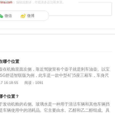
china.com
）编辑或翻译，转载请务必注明来源。
微信
微博
在哪个位置
壶在机舱里面左侧，靠近驾驶室有个壶子就是刹车油壶。以宝
TSIDSG舒适智联版为例，此车是一款中型4门5座三厢车，车身尺
1815毫米、高1462毫米、轴距2688毫米。油箱容积50升，整
 16:18:55
阅读：1091
。搭载1.2T涡轮增压发动机，最大功率85千瓦，最大扭矩200牛
双离合变速箱（以上数据来源于有驾官网）。以下是刹车油的
哪个位置？
指制动液。制动液有三种类型。在选购时要选择可靠的厂家，
于发动机舱的右侧。玻璃水是一种用于清洁车辆和其他车辆挡
。它的制动工作压力一般为2兆帕，还有一些刹车油的制动工
是车辆使用中的消耗品。它主要由水、乙醇和乙二醇组成。具
到5兆帕。所有液体都有不可压缩特性，在密封的容器中或充满