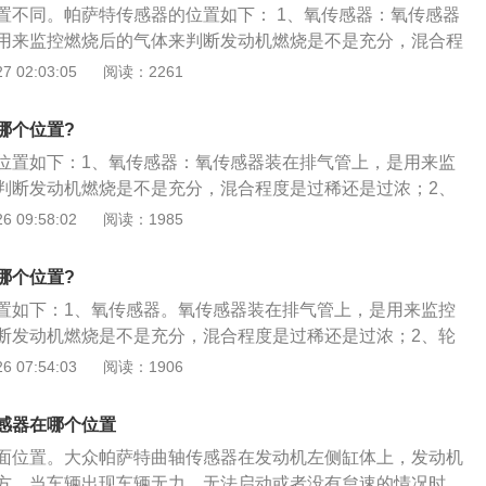
置不同。帕萨特传感器的位置如下： 1、氧传感器：氧传感器
用来监控燃烧后的气体来判断发动机燃烧是不是充分，混合程
； 2、轮速传感器：轮速传感器一般在前轮刹车盘，它主要是
 02:03:05
阅读：2261
判断汽车有没有打滑的征兆，所以，就有一个专门收集汽车轮
这项工作，一般安装在每个车轮的轮毂上，而一旦传感器损
哪个位置?
；3、水温传感器：水温传感器般安在节温器旁边，将冷却水温度
位置如下：1、氧传感器：氧传感器装在排气管上，是用来监
低温时增加喷油量或者增大点火提前角，高温时防爆燃，推迟
判断发动机燃烧是不是充分，混合程度是过稀还是过浓；2、
、进气压力传感器：一般安装在节气门边上，进气压力传感器顾
传感器一般在前轮刹车盘，它主要是收集汽车的转速来判断汽
 09:58:02
阅读：1985
动机不同的转速负荷，感应一系列的电阻和压力变化，转换成
兆，所以，就有一个专门收集汽车轮速的传感器来完成这项工
u修正喷油量和点火正时角度。假如故障了会引起点火困难、怠
个车轮的轮毂上，而一旦传感器损坏，ABS会失效；3、水温
等问题。 传感器的功能不相同，所安装的位置不相同。
哪个位置?
器般安在节温器旁边，将冷却水温度转换为电信号，当低温时
置如下：1、氧传感器。氧传感器装在排气管上，是用来监控
大点火提前角，高温时防爆燃，推迟点火提前角；4、进气压
断发动机燃烧是不是充分，混合程度是过稀还是过浓；2、轮
装在节气门边上，进气压力传感器顾名思义就是随着发动机不
感器在前轮刹车盘，它主要是收集汽车的转速来判断汽车有没
 07:54:03
阅读：1906
应一系列的电阻和压力变化，转换成电压信号，供ECU修正喷
、水温传感器。水温传感器般安在节温器旁边，将冷却水温度
度。假如故障了会引起点火困难、怠速不稳、加速无力等问
低温时增加喷油量。
感器在哪个位置
面位置。大众帕萨特曲轴传感器在发动机左侧缸体上，发动机
方。当车辆出现车辆无力、无法启动或者没有怠速的情况时，