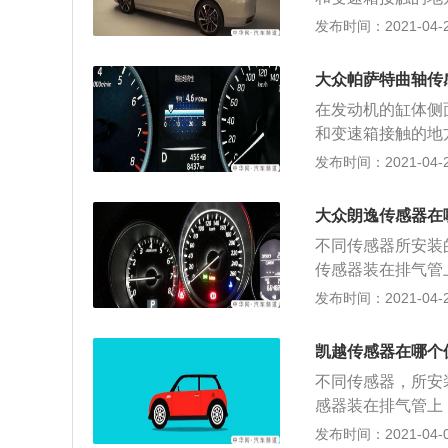
是曲轴位置传感器
发布时间：2021-04-25
卸时，在靠近进气
螺栓上的固定曲轴
大众帕萨特曲轴传
3、拆下曲轴位置
在发动机的缸体侧
曲轴位置传感器的
和变速箱接触的地
位置传感器二个安
是曲轴位置传感器
发布时间：2021-04-25
以保证传感器与飞
卸时，在靠近进气
栓； 6、把导线
螺栓上的固定曲轴
到燃油管安装螺栓
大众朗逸传感器在
3、拆下曲轴位置
不同传感器所安装
曲轴位置传感器的
传感器装在排气管
位置传感器二个安
混合程度是过稀还
发布时间：2021-04-22
以保证传感器与飞
主要是收集汽车的
栓； 6、把导线
汽车轮速的传感器
到燃油管安装螺栓
凯越传感器在哪个
器损坏，abs会
不同传感器，所安
温度转换为电信号
感器装在排气管上
推迟点火提前角；
合程度是过稀还是
发布时间：2021-04-06
器顾名思义就是随