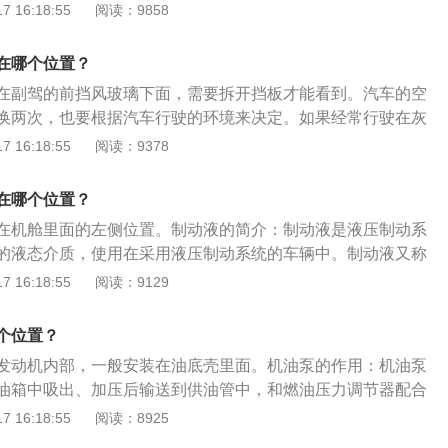
功能。以宝来202111.5L手动舒适型直连版为例：它是一种
 16:18:55
阅读：9858
液体受到压力时，便会很快地、均匀地把压力传导液体的各个
式车，配备5速手动变速器，最大速度为190公里/小时。长
是利用这个原理来进行工作的。制动液是液压制动系统中传递
463mm、1815mm和1462mm，轴距为2688毫米。最小离
质，使用在采用液压制动系统的车辆中。制动液又称刹车油或
在哪个位置？
m。具有胎压监测功能、安全带故障提醒、ABS防抱死、制动力分
为BrakeFluid，是制动系统制动不可缺少的部分，而在制动
在副驾的前挡风玻璃下面，需要拆开挡板才能看到。汽车的空
为一个力传递的介质，因为液体是不能被压缩的，所以从总泵
换两次，也要根据汽车行驶的环境来决定。如果经常行驶在灰
制动液直接传递至分泵之中。
空气滤芯的更换频率就会增加。不建议车主自行清洗空调滤
 16:18:55
阅读：9378
当中有很多看不见的微粒，这些微粒会破坏滤芯的结构。大众
寸长宽高分别为4523mm、1775mm、1467mm，轴距为2610
在哪个位置？
在机舱里面的左侧位置。制动液的简介：制动液是液压制动系
的液态介质，使用在采用液压制动系统的车辆中。制动液又称
的英文名为BrakeFluid，是制动系统制动不可缺少的部分。
 16:18:55
阅读：9129
制动系统之中，它是作为一个力传递的介质，因为液体是不能
泵输出的压力会通过制动液直接传递至分泵之中。尽可能购买
个位置？
配套制动液的生产厂家的产品，确保质量可靠，性能稳定。
发动机内部，一般安装在油底壳里面。机油泵的作用：机油泵
油箱中吸出、加压后输送到供油管中，和燃油压力调节器配合
力。机油泵简介：机油泵是汽车配件行业的专业术语。是电喷
 16:18:55
阅读：8925
的基本组成之一，位于车辆油箱内部，机油泵在启动和发动机