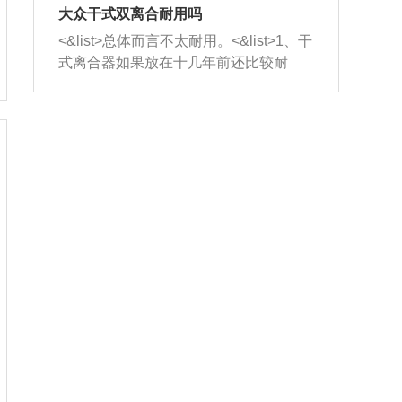
室，最后形成废气排出，就可以让三元
无法制作，需要将车辆送到修理厂或4s
造成烧机油。<&list>3、机油粘度。使用
大众干式双离合耐用吗
催化器得到清洗，排气管堵塞的情况就
店；<&list>2.车辆半轴套管防尘罩破
机油粘度过小的话，同样会有烧机油现
<&list>总体而言不太耐用。<&list>1、干
能够得到解决。
裂，破裂后会出现漏油现象，使半轴磨
象，机油粘度过小具有很好的流动性，
式离合器如果放在十几年前还比较耐
损严重，磨损的半轴容易损坏，产生异
容易窜入到气缸内，参与燃烧。<&list>
用，但是由于现在的汽车发动机动力输
响；<&list>3.稳定器的转向胶套和球头
4、机油量。机油量过多，机油压力过
出越来越高，使得干式离合器散热不足
老化，一般是使用时间过长造成的。解
大，会将部分机油压入气缸内，也会出
的缺陷也逐渐暴露出来。<&list>2、由于
决方法是更换新的质量好的转向橡胶套
现烧机油。<&list>5、机油滤清器堵塞：
干式双离合的工作环境暴露在空气中，
和球头。
会导致进气不畅，使进气压力下降，形
而离合器的散热也是通离合器罩上面的
成负压，使机油在负压的情况下吸入燃
几个小孔来进行散热。但是在行驶过程
烧室引起烧机油。<&list>6、正时齿轮或
中变速箱需要换挡，就不得不使得离合
链条磨损：正时齿轮或链条的磨损会引
器频繁工作。<&list>3、长时间的低速行
起气阀和曲轴的正时不同步。由于轮齿
驶以及过于频繁的启停，导致离合器的
或链条磨损产生的过量侧隙，使得发动
温度不断升高，而低速行驶时空气流动
机的调节无法实现：前一圈的正时和下
效率不高，无法将离合器中的热量有效
一圈可能就不一样。当气阀和活塞的运
的带走，导致离合器内部的温度不断升
动不同步时，会造成过大的机油消耗。
高，加速离合器的磨损。
解决方法：更换正时齿轮或链条。<&list
>7、内垫圈、进风口破裂：新的发动机
设计中，经常采用各种由金属和其他材