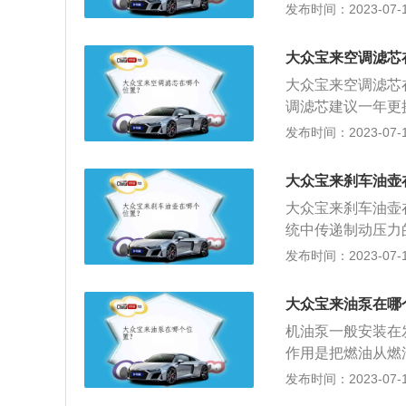
有清洗、防冻、防雾
发布时间：2023-07-17
液体的管路中，当
紧凑的4门5座两厢
部分。液压制动便
度、宽度和高度分别为
制动压力的液态介
大众宝来空调滤芯
地间隙为126m
迫力油，它的英文名
大众宝来空调滤芯
配和制动辅助。
系统之中，它是作
调滤芯建议一年更
输出的压力会通过
尘比较多的路段，
发布时间：2023-07-17
芯，因为空调滤芯
宝来2014款车身尺
大众宝来刹车油壶
mm。
大众宝来刹车油壶
统中传递制动压力
刹车油或迫力油，它
发布时间：2023-07-17
制动液的选择：在
被压缩，所以从总
大众宝来油泵在哪
长期为汽车厂提供
机油泵一般安装在
作用是把燃油从燃
建立一定的燃油压
发布时间：2023-07-17
汽车燃油喷射系统