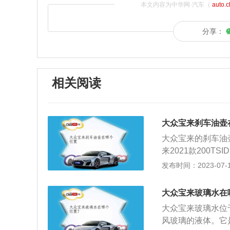
本文内容为中华网·汽车（
auto.
分享：
相关阅读
大众宝来刹车油壶
大众宝来的刹车油
来2021款200
寸长4663毫米、宽
发布时间：2023-07-17
备质量1320千克
米，配有7挡干式
大众宝来玻璃水在
介绍：刹车油一般
大众宝来玻璃水位
并且级别越高越好
风玻璃的液体。它
作压力可达4兆帕