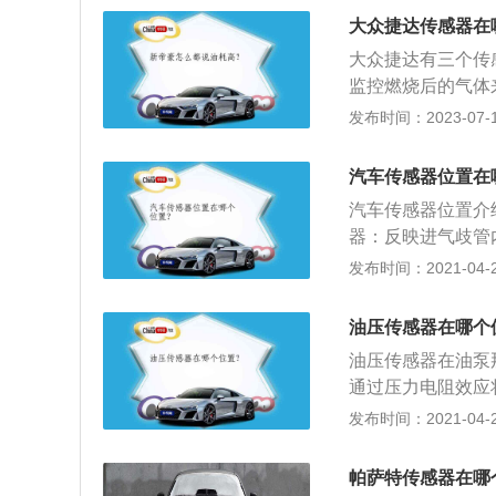
运转时工作，如果发
大众捷达传感器在
机油泵的电源，以
大众捷达有三个传
监控燃烧后的气体
2、轮速传感器：
发布时间：2023-07-17
滑的征兆。3、水
号，当低温时增加
汽车传感器位置在
压力传感器顾名思
汽车传感器位置介
变化，转换成电压
器：反映进气歧管
点火困难、怠速不
计算喷油持续时间
发布时间：2021-04-28
应用在变速器、方
轴转速传感器、压
油压传感器在哪个
器；3、车用传感
油压传感器在油泵
息，如车速、各种
通过压力电阻效应
以便发动机处于最
常用的传感器，广
发布时间：2021-04-28
航天、交通运输、
部分，用于压力的
帕萨特传感器在哪
果及时传递给后续