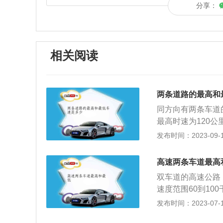
分享：
相关阅读
两条道路的最高和
同方向有两条车道
最高时速为120
110公里，中间
发布时间：2023-09-13
实施条例》第七十
每小时120公里
高速两条车道最高
客汽车最高车速不
双车道的高速公路
摩托车不得超过每
速度范围60到1
小时100公里；同
道，中间车道和应
发布时间：2023-07-17
里，中间车道的最
道高速公路。根据
行驶车速的规定不