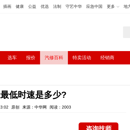
插画
健康
公益
优选
法制
守艺中华
应急中国
更多
地
选车
报价
汽修百科
特卖活动
经销商
最低时速是多少?
3:02
原创
来源：中华网
阅读：2003
咨询技师