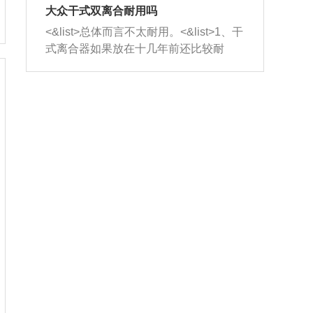
室，最后形成废气排出，就可以让三元
无法制作，需要将车辆送到修理厂或4s
造成烧机油。<&list>3、机油粘度。使用
大众干式双离合耐用吗
催化器得到清洗，排气管堵塞的情况就
店；<&list>2.车辆半轴套管防尘罩破
机油粘度过小的话，同样会有烧机油现
<&list>总体而言不太耐用。<&list>1、干
能够得到解决。
裂，破裂后会出现漏油现象，使半轴磨
象，机油粘度过小具有很好的流动性，
式离合器如果放在十几年前还比较耐
损严重，磨损的半轴容易损坏，产生异
容易窜入到气缸内，参与燃烧。<&list>
用，但是由于现在的汽车发动机动力输
响；<&list>3.稳定器的转向胶套和球头
4、机油量。机油量过多，机油压力过
出越来越高，使得干式离合器散热不足
老化，一般是使用时间过长造成的。解
大，会将部分机油压入气缸内，也会出
的缺陷也逐渐暴露出来。<&list>2、由于
决方法是更换新的质量好的转向橡胶套
现烧机油。<&list>5、机油滤清器堵塞：
干式双离合的工作环境暴露在空气中，
和球头。
会导致进气不畅，使进气压力下降，形
而离合器的散热也是通离合器罩上面的
成负压，使机油在负压的情况下吸入燃
几个小孔来进行散热。但是在行驶过程
烧室引起烧机油。<&list>6、正时齿轮或
中变速箱需要换挡，就不得不使得离合
链条磨损：正时齿轮或链条的磨损会引
器频繁工作。<&list>3、长时间的低速行
起气阀和曲轴的正时不同步。由于轮齿
驶以及过于频繁的启停，导致离合器的
或链条磨损产生的过量侧隙，使得发动
温度不断升高，而低速行驶时空气流动
机的调节无法实现：前一圈的正时和下
效率不高，无法将离合器中的热量有效
一圈可能就不一样。当气阀和活塞的运
的带走，导致离合器内部的温度不断升
动不同步时，会造成过大的机油消耗。
高，加速离合器的磨损。
解决方法：更换正时齿轮或链条。<&list
>7、内垫圈、进风口破裂：新的发动机
设计中，经常采用各种由金属和其他材