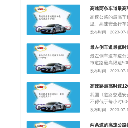
别为：90-110
高速两条车道最高
的设计有所不同，
高速公路的最高车
120㎞/小时，
里。高速安全行车
通行最高速度会调整
轮胎、刹车，以及
发布时间：2023-07-17
《中华人民共和国
2、不打手机：开
道的行驶速度，最
罚款都只是小事，
公里；在高速公路
最左侧车道最低时
速上大货车、大巴
他机动车不得超过
最左侧车道车速分
前面大车有突发情
志标明的车速与上
市道路最高限速50
4、双闪应急：在
速行驶。高速超速
特殊情境下，最高限
发布时间：2023-07-17
同时，还要打开双
进行扣分处罚；驾
时；在冰雪、泥泞
动车在高速公路、
机动车道、通过铁
高速路最高时速1
达到百分之五十的
向2车道时，左侧车
车辆在高速公路、
我国《道路交通安
110km/h，中间
速公路、城市快速
不得低于每小时6
之五十的，扣6分
准，高速公路上行使
发布时间：2023-07-17
速公路、城市快速
道路因素：之所以限
分；驾驶校车、中
系数、防护栏的强度
两条道的高速公路