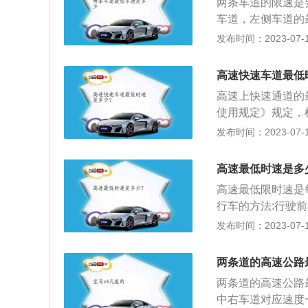
两条车道的限速是
道的最低车速为每
不予罚款；3，因
车道，左侧车道的
规定不一致的，按
驶速度低于最低限
在城市道路两车道
发布时间：2023-07-17
1、汽车驾驶员和
交警部门根据道路
在实际驾驶经过时
听录音机。2、车
应根据当时的天气
限制时速为每小时
必须提前开启转向
高速快速车道最低
公里；5、遇雾、
3、超车时只允许
高速上快速通道的
道路上行驶时，限
用超车道，车辆不
使用规定》规定，
志、标线的城市道
盘，遇有大风时，
高速公路上行驶的
发布时间：2023-07-17
的应按照限速标志
凿的山路出口处，
不得超过每小时1
央分隔带掉头或者
侧车道的最低车速
高速最低时速是多
车。6、行车间距为
车速为每小时11
可以适当缩短，最
高速最低限时速是每
明的车速与上述车
行车的方法:行驶
驶。高速公路行驶
灯;从匝道入口进入
发布时间：2023-07-17
况和需要选择车速
超车前观察前、后
意高速公路上非规
动时松开加速踏板
两条道的高速公路
话、嬉戏打闹;避
两条道的高速公路
路，是指专供汽车
中右车道对应速度
的科研学术领域有