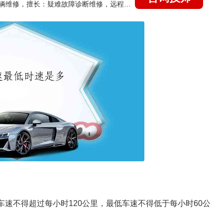
国家认证的汽车维修技师，15年德美日等各系车辆维修，擅长：疑难故障诊断维修，远程维修技术指导
车速不得超过每小时120公里，最低车速不得低于每小时60公