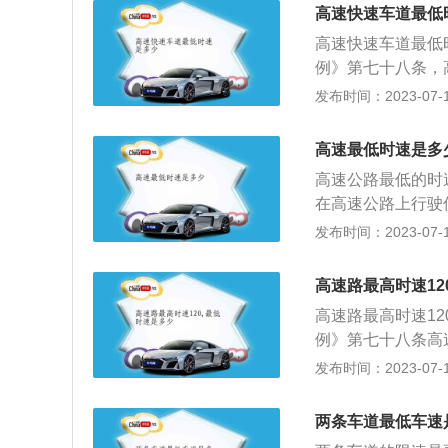
车道的行驶速度，
高速快速车道最低
0公里；在高速公
高速快速车道最低
他机动车不得超过
例》第七十八条，
车道的，左侧车道
120公里，最低
发布时间：2023-07-17
侧车道的最低车速
最高车速不得超过
路限速标志标明的
不得超过每小时8
标明的车速行驶。
高速最低时速是多
公里；同方向有3
高速公路最低的时
车道的最低车速为
在高速公路上行驶
速车道行驶。
车道的最低时速为
发布时间：2023-07-17
低时速为每小时1
速标志和标线的道
高速路最高时速12
心的道路，一般城市
高速路最高时速1
有一条机动车道的
例》第七十八条高
《中华人民共和国
0公里，最低车速
发布时间：2023-07-17
道的行驶速度，最
高车速不得超过每
公里。速度不达标
得超过每小时80
条，机动车在高速
两条车道最低车速
里；同方向有3条
款，并扣3分；2