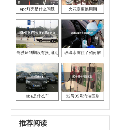
epc灯亮是什么问题
火花塞更换周期
驾驶证到期没有换,逾期
玻璃水冻住了如何解
怎么办??
决？
bba是什么车
92号95号汽油区别
推荐阅读