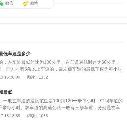
微信
微博
最低车速是多少
的，左车道最低时速为100公里，右车道最低时速为60公里，
公里；同方向有3条以上车道的，最左侧车道的最低车速为每小时
车道的最低车速为每小时90公里。法律法规：《道路交通安全法
 15:36:00
阅读：1152
八条：高速公路应当标明车道的行驶速度，最高车速不得超过
，最低车速不得低于每小时60公里。在高速公路上行驶的小型载
和最低
得超过每小时120公里，其他机动车不得超过每小时100公里，
，一般左车道的速度范围是100到120千米每小时，中间车道的
小时80公里。同方向有2条车道的，左侧车道的最低车速为每
00千米每小时。双车道的高速公路一般有三条车道，分别是左车
方向有3条以上车道的，最左侧车道的最低车速为每小时110公
急车道，因为应急车道是不能随意行驶的，所以也被称为双车
 16:18:55
阅读：1085
低车速为每小时90公里。道路限速标志标明的车速与上述车道
《中华人民共和国道路交通安全法》规定，高速公路应当标明
一致的，按照道路限速标志标明的车速行驶。