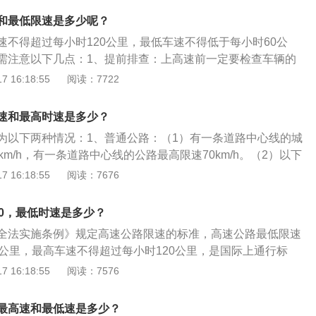
公里每小时和60-90公里每小时。高速公路的限速标准会根据高速
和最低限速是多少呢？
在路面平坦的多车道高速上，高速公路的最高速度一般限制在
速不得超过每小时120公里，最低车速不得低于每小时60公
而在山区、团雾多发路段和易发生交通事故的路段，高速公路的可
需注意以下几点：1、提前排查：上高速前一定要检查车辆的
到100㎞/小时和80㎞/小时。高速公路车速相关规定：根据
仪表盘上是否有故障提示，以保证在行车中不会出现故障。
 16:18:55
阅读：7722
道路交通安全法实施条例》第七十八条：高速公路应当标明车
车接打手机、玩手机很危险，更何况在高速行驶状态下。扣分
高车速不得超过每小时120公里，最低车速不得低于每小时60
车主一个不经意，就会酿成不必要的悲剧。3、不跟大车：高
上行驶的小型载客汽车最高车速不得超过每小时120公里，其
速和最高时速是多少？
车体积较大，往往会挡住司机的视线，很难判断前车车速。当
每小时100公里，摩托车不得超过每小时80公里；道路限速标
为以下两种情况：1、普通公路：（1）有一条道路中心线的城
况时，后面的车辆很难有效刹车，可能一不小心就钻到车底。
述车道行驶车速的规定不一致的，按照道路限速标志标明的车
km/h，有一条道路中心线的公路最高限速70km/h。（2）以下
高速公路上遇到故障必须停车检查，在贴右侧应急车道停车的
扣分规定：超速处罚超过规定时速10%以内，仅给予警告，不
速30km/h：遇雾、雨、雪、沙尘、冰雹，能见度在50米以内
 16:18:55
阅读：7676
闪灯以及在车后150米处放置三角警示牌。
驶校车、中型以上载客载货汽车、危险物品运输车辆以外的机
的道路上行驶时；掉头、转弯、窄路、窄桥、下陡坡、进出非
城市快速路以外的道路上行驶超过规定时速百分之二十以上未
路道口时；牵引发生故障的机动车时。2、高速公路：（1）同
20，最低时速是多少？
，扣3分；驾驶校车、中型以上载客载货汽车、危险物品运输
道最低限速100km/h。（2）同向3车道时，左侧车道最低限速
城市快速路上行驶超过规定时速未达到百分之二十，或者在高
全法实施条例》规定高速公路限速的标准，高速公路最低限速
车道最低限速90km/h，右侧车道最低限速60km/h。
路以外的道路上行驶超过规定时速百分之二十以上未达到百分
0公里，最高车速不得超过每小时120公里，是国际上通行标
；驾驶校车、中型以上载客载货汽车、危险物品运输车辆在高
时候要注意车速，切莫过快。高速限速120km/h的原因：1、
 16:18:55
阅读：7576
路以外的道路上行驶超过规定时速百分之五十以上的，扣9
定为120km/h是根据我国的道路设计标准而设定。路面摩擦
型以上载客载货汽车、危险物品运输车辆在高速公路、城市快
、车道宽度、坡度、曲率半径、标志大小均按照120Km/h标
最高速和最低速是多少？