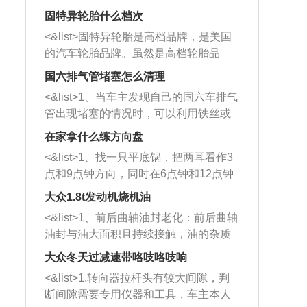
固特异轮胎什么档次
<&list>固特异轮胎是高档品牌，是美国
的汽车轮胎品牌。虽然是高档轮胎品
牌，但是中高低端的轮胎都有生产，这
国六排气管堵塞怎么清理
也是为了更好的开拓市场。
<&list>1、当车主发现自己的国六车排气
管出现堵塞的情况时，可以利用铁丝或
者是细棍，直接将杂物给取出来，如果
在家拿什么练方向盘
堵塞情况比较严重，也可以采取应急措
<&list>1、找一只平底锅，把两耳看作3
施。 <&list>2、直接利用木棍将所有的
点和9点钟方向，同时在6点钟和12点钟
杂物推到排气管里面的位置处，然后将
方向做一个标记。 <&list>2、双手握住
三元催化器拆解开，就可以将堵塞的东
大众1.8t发动机烧机油
平底锅两耳，然后往左打半圈、一圈、
西取出来。但如果是因为积碳过多引起
<&list>1、前后曲轴油封老化：前后曲轴
一圈半的练习，往右同样也要打相同的
的堵塞，就需要将三元催化器泡在草酸
油封与油大面积且持续接触，油的杂质
圈数。 <&list>3、最后强调要反复练
中进行清洗。 <&list>3、也可以利用清
和发动机内持续温度变化使其密封效果
习，这样就可以形成肌肉记忆，在真实
大众冬天过减速带咯吱咯吱响
洗剂对堵塞的情况得到解决，将清洗剂
逐渐减弱，导致渗油或漏油。<&list>2、
驾驶车辆时，不需要记忆也能打好方
放在燃油箱中，与燃油混合后，车辆启
<&list>1.转向器拉杆头有较大间隙，判
活塞间隙过大：积碳会使活塞环与缸体
向。
动时，就可以和汽油一起进入到燃烧
断间隙需要专用仪器和工具，车主本人
的间隙扩大，导致机油流入燃烧室中，