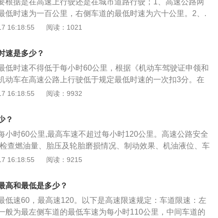
要根据是在高速上行驶还是在城市道路行驶；1、高速公路两
小时90公里。道路限速标志标明的车速与上述车道行驶车速的
道路施工、交通堵塞、雨雾等恶劣天气导致高速公路上车辆行
最低时速为一百公里，右侧车道的最低时速为六十公里。2、.
照道路限速标志标明的车速行驶。高速公路行车注意事项有：
速的，不予处罚。最后提醒车主，高速公路的限速标准是当地
，左侧车道的限速为七十公里，右侧车道的限速为六十公里。
 16:18:55
阅读：1021
前排乘坐人应系好安全带，驾驶员不得接打电话，不得用耳机
等实际情况制定的，开车时以限速标志为准。驾驶时，驾驶员
还要留意有没有限速标志。3、在没有中心线的城市道路上，
辆行驶中不能任意变更车道，需要变更车道或者超越前车时，
、交通和路况慢慢驾驶。
30公里；4、在有中心线的城市道路上，限制时速为每小时50
灯，夜间要变换使用远、近光灯，确认安全后再变更车道。
时速是多少？
雨、雪、沙尘、冰雹，能见度在50米以内以及在冰雪、泥泞的
使用相邻的车道，超车后应当立即驶回行车道，不得长时间占
最低时速不得低于每小时60公里，根据《机动车驾驶证申领和
速为30公里；6、同方向划有两条以上机动车道，没有限速标
得骑、压车道分界线行驶。4、高速行驶中要避免猛打方向
机动车在高速公路上行驶低于规定最低时速的一次扣3分。在
路，最高车速不得高于每小时70公里；7、道路上有限速标志
方向盘不易控制，要降低速度，谨慎驾驶，特别是在遂道和开
小型载客汽车最高车速不得超过每小时120公里，其他机动车
 16:18:55
阅读：9932
行驶。
要注意侧风使方向盘偏斜。5、不得倒车、逆行，不准穿越中
00公里，摩托车不得超过每小时80公里。同方向有2条车道，左
转弯，不得进行试车和驾驶教练车，不得在匝道上超车、停
为每小时100公里。同方向有3条以上车道，最左侧车道的最低
少？
100米以上，车速低于每小时100公里时，与同车道前车距离
0公里，中间车道的最低车速为每小时90公里。道路限速标志标
小距离不得少于50米。
小时60公里,最高车速不超过每小时120公里。高速公路安全
道行驶车速的规定不一致时，按照道路限速标志标明的车速行
前检查燃油量、胎压及轮胎磨损情况、制动效果、机油液位、车
速度原则：严格遵守最高和最低时速的规定。根据道路交通情
高速路时,打左转向灯并提高车速;与前车保持足够的安全距离;
 16:18:55
阅读：9215
，超车时不要超过最高时速，让超车时不能低于最低时速。注
车状态,同时打开左转向灯,避免在超车过程中急打方向;紧急制
定时速的限速标志。
,小行程、多次轻踩制动踏板;驾驶员避免在行车过程中接打电
最高和最低是多少？
免向窗外探头、扔东西。高速公路介绍：高速公路，简称高速
最低速60，最高速120。以下是高速限速规定：车道限速：左
高速行驶的公路。高速公路在不同国家地区、不同时代和不同
一般为最左侧车道的最低车速为每小时110公里，中间车道的
不同规定。