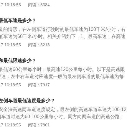
90公里，最右侧车道的最低车速为每小时60公里。违反规定：
 16:18:55
阅读：8384
公路上行驶车速低于60公里每小时的扣3分，并处以罚款。驾
货汽车、危险物品运输车辆，在高速公路行驶低于最低限速百
最低车速是多少？
予罚款处罚，也不扣分。
道的情形，在左侧车道行驶时的最低车速为100千米/小时，右
低车速为60千米/小时。相关介绍如下：1、最高车速：在高速
载客汽车最高车速不得超过每小时120千米，其他机动车不得
 16:18:55
阅读：8213
米，摩托车不得超过每小时80千米。2、最低车速：同方向有2
侧车道的最低车速为每小时100千米；同方向有3条以上车道的
和最低限速多少？
的最低车速为每小时110千米，中间车道的最低车速为每小时9
最低速60公里每小时，最高速120公里每小时。以下是高速限
最低车速为每小时60千米。道路限速标志标明的车速与上述车
限速：左中右车道对应速度一般为最左侧车道的最低车速为每
不一致的情形，按照道路限速标志标明的车速行驶。
中间车道的最低车速为每小时90公里，最右侧车道的最低车速为
 16:18:55
阅读：7917
2、违反规定：驾驶机动车在高速公路上行驶车速低于60公里每
处以罚款。驾驶中型以上载客载货汽车、危险物品运输车辆，
左侧车道最低速度是多少？
于最低限速百分之二十以内的不予罚款处罚，也不扣分。
安全法高速两车道速度规定，最左侧的高速车道车速为100-12
车道时速为60-100公里每小时。同方向两车道的高速公路，
车道，正常情况下是不能走的。高速三车道速度最左边一条是
 16:18:55
阅读：7861
10-120公里每小时。中间和最右边的车辆为行车道，限速分