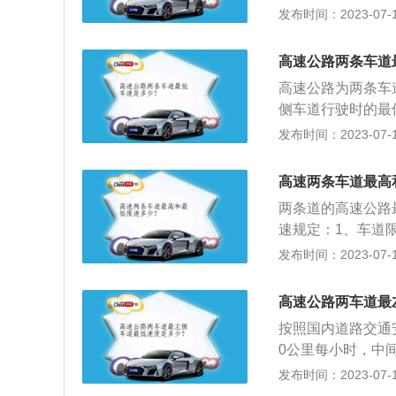
最低车速为每小时
发布时间：2023-07-17
驾驶机动车在高速
驶中型以上载客载
高速公路两条车道
分之二十以内的不
高速公路为两条车
侧车道行驶时的最
公路上行驶的小型
发布时间：2023-07-17
超过每小时100千
条车道的情形，左
高速两条车道最高
情形，最左侧车道
两条道的高速公路
0千米，右侧车道
速规定：1、车道
道行驶车速的规定
小时110公里，
发布时间：2023-07-17
每小时60公里。
小时的扣3分，并
高速公路两车道最
在高速公路行驶低
按照国内道路交通
0公里每小时，中间
那么最右侧是应急
发布时间：2023-07-17
超车道，限速为：1