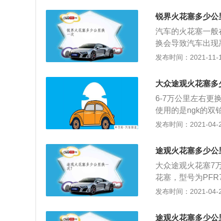
塞装入专用套筒，
动机。1.4升涡轮增
关，打开引擎盖，
锐界火花塞多少公
号为ea888dkv
障，整理工位。
汽车的火花塞一般
机匹配的都是7速
换会导致汽车出现
要及时维修。锐界
发布时间：2021-11-10
材料打造而成，搭
供了基础。汽车采
大众途观火花塞多
感，上市就受到了
6-7万公里左右
使用的是ngk的双
质越好所使用的时
发布时间：2021-04-27
花塞的更换步骤如
查火花塞（检查接
途观火花塞多少公
等）； 2、选择
大众途观火花塞7
布遮盖住气缸上火
花塞，型号为PFR
塞，安装到位，使
长就越长久，可以
发布时间：2021-04-26
塞； 4、检查新
下：1、拔下点火
孔使用数字式扭力
线柱是否损坏，检
套； 5、使用数
途观火花塞多少公