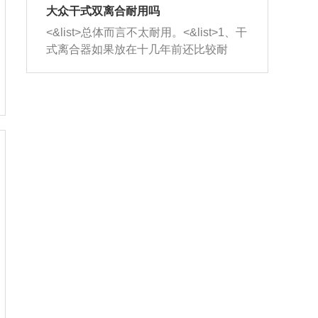
室，最后形成废气排出，就可以让三元
无法制作，需要将车辆送到修理厂或4s
造成烧机油。<&list>3、机油粘度。使用
大众干式双离合耐用吗
催化器得到清洗，排气管堵塞的情况就
店；<&list>2.车辆半轴套管防尘罩破
机油粘度过小的话，同样会有烧机油现
<&list>总体而言不太耐用。<&list>1、干
能够得到解决。
裂，破裂后会出现漏油现象，使半轴磨
象，机油粘度过小具有很好的流动性，
式离合器如果放在十几年前还比较耐
损严重，磨损的半轴容易损坏，产生异
容易窜入到气缸内，参与燃烧。<&list>
用，但是由于现在的汽车发动机动力输
响；<&list>3.稳定器的转向胶套和球头
4、机油量。机油量过多，机油压力过
出越来越高，使得干式离合器散热不足
老化，一般是使用时间过长造成的。解
大，会将部分机油压入气缸内，也会出
的缺陷也逐渐暴露出来。<&list>2、由于
决方法是更换新的质量好的转向橡胶套
现烧机油。<&list>5、机油滤清器堵塞：
干式双离合的工作环境暴露在空气中，
和球头。
会导致进气不畅，使进气压力下降，形
而离合器的散热也是通离合器罩上面的
成负压，使机油在负压的情况下吸入燃
几个小孔来进行散热。但是在行驶过程
烧室引起烧机油。<&list>6、正时齿轮或
中变速箱需要换挡，就不得不使得离合
链条磨损：正时齿轮或链条的磨损会引
器频繁工作。<&list>3、长时间的低速行
起气阀和曲轴的正时不同步。由于轮齿
驶以及过于频繁的启停，导致离合器的
或链条磨损产生的过量侧隙，使得发动
温度不断升高，而低速行驶时空气流动
机的调节无法实现：前一圈的正时和下
效率不高，无法将离合器中的热量有效
一圈可能就不一样。当气阀和活塞的运
的带走，导致离合器内部的温度不断升
动不同步时，会造成过大的机油消耗。
高，加速离合器的磨损。
解决方法：更换正时齿轮或链条。<&list
>7、内垫圈、进风口破裂：新的发动机
设计中，经常采用各种由金属和其他材