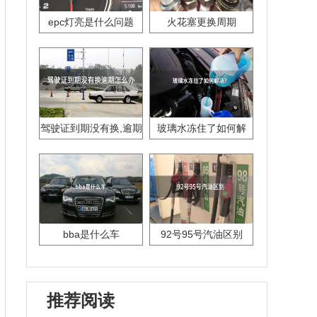
epc灯亮是什么问题
火花塞更换周期
驾驶证到期没有换,逾期
玻璃水冻住了如何解
怎么办??
决？
bba是什么车
92号95号汽油区别
推荐阅读