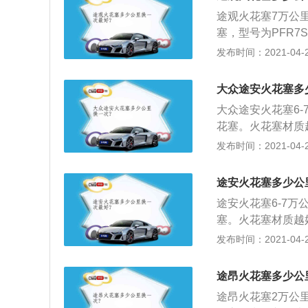
具，组装工具，拆
途观火花塞7万公
孔，避免物体进入
塞，型号为PFR7
旋入螺栓；清洁量
就越长久，可以根
发布时间：2021-04-26
是否存在问题，将
下：1、拔下点火
紧火花塞，关闭点
线柱是否损坏，检
拧紧。启动车辆，
大众途安火花塞多
具，组装工具，拆
大众途安火花塞6-
孔，避免物体进入
花塞。火花塞材质
旋入螺栓；清洁量
材质以及型号。火
发布时间：2021-04-26
是否存在问题，将
线圈固定螺栓；检
紧火花塞，关闭点
电极是否磨损等）
拧紧。启动车辆，
途安火花塞多少公
花塞；用清洁布遮
途安火花塞6-7万
圈对正火花塞，安
塞。火花塞材质越
判断火花塞；4、
质以及型号。火花
发布时间：2021-04-26
入火花塞孔使用数
圈固定螺栓；检查
装三件套；5、使
极是否磨损等）；
途昂火花塞多少公
塞；用清洁布遮盖
途昂火花塞2万公
对正火花塞，安装