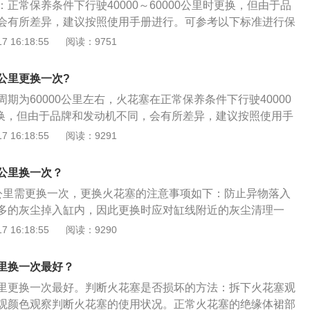
正常保养条件下行驶40000～60000公里时更换，但由于品
会有所差异，建议按照使用手册进行。可参考以下标准进行保
塞在4万公里更换，普通的镍合金火花塞2万公里更换，铱金火
 16:18:55
阅读：9751
更换。判断火花塞是否损坏的方法：拆下火花塞观察，根据以下的
火花塞的使用状况。正常火花塞的绝缘体裙部及电极呈灰白
公里更换一次?
色。工作正常的火花塞其绝缘体裙部为赤褐色，电极间隙在0.8
期为60000公里左右，火花塞在正常保养条件下行驶40000
，电极无烧损迹象。如果火花塞有油污或沉积物，火花塞本身并没有
时更换，但由于品牌和发动机不同，会有所差异，建议按照使用手
沉积物后可以继续使用。如果火花塞损坏严重，顶端出现起
下标准进行保养更换：铂金火花塞在4万公里更换，通的镍合
 16:18:55
阅读：9291
裂、电极熔化等现象，则应找出损坏的原因，排除故障后，更
更换，铱金火花塞6-8万公里更换。火花塞的更换步骤：打开引
外，如果火花塞呈现的是烟熏过的黑色，表明火花塞冷热型选
的塑料盖板，拆下高压分线，根据每个缸的位置做好记号，避
油上窜。
公里换一次？
套筒依次卸下火花塞，卸下的时候注意看一下外部有没有树
公里需更换一次，更换火花塞的注意事项如下：防止异物落入
要清理干净。将新的火花塞放到火花塞孔，用手拧几圈以后再
多的灰尘掉入缸内，因此更换时应对缸线附近的灰尘清理一
火顺序安装拆下的高压分线，扣上盖板即可。
，更要小心螺丝、小螺帽、砂子等异物进入气缸内，一旦进入
 16:18:55
阅读：9290
然是严重的问题，缸内掉入硬物会使活塞及缸壁受到重创，甚
的可能。冷车状态更换火花塞：要在冷车状态下拆装火花塞，
里换一次最好？
膨胀，螺栓和螺纹结合得很紧，热车更换很容易造成火花塞口
里更换一次最好。判断火花塞是否损坏的方法：拆下火花塞观
而冷车状态更换火花塞要比热车更加轻松，拆卸更容易，从而
观颜色观察判断火花塞的使用状况。正常火花塞的绝缘体裙部
一旦滑丝很麻烦，必要时得开缸，增加费用。不要损坏高压