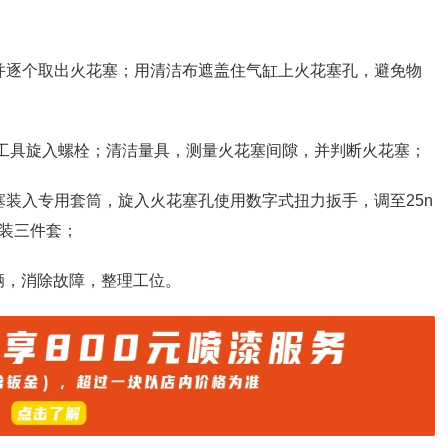
并逐个取出火花塞；用清洁布遮盖住气缸上火花塞孔，避免物
用工具旋入螺栓；清洁量具，测量火花塞间隙，并判断火花塞；
塞装入专用套筒，旋入火花塞孔使用数字式扭力扳手，调至25n
安装三件套；
辆，消除故障，整理工位。