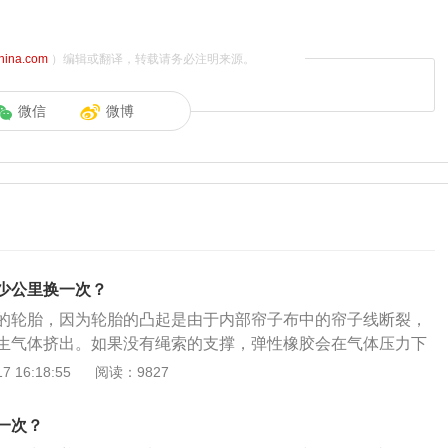
china.com
）编辑或翻译，转载请务必注明来源。
微信
微博
少公里换一次？
的轮胎，因为轮胎的凸起是由于内部帘子布中的帘子线断裂，
生气体挤出。如果没有绳索的支撑，弹性橡胶会在气体压力下
轮胎膨胀时，意味着轮胎内的帘子线已经断裂，继续使用可能
 16:18:55
阅读：9827
为了延长轮胎的使用寿命，必须尽可能避免鼓胀。定期检查胎
持在正常范围内，不能过高或过低。驾驶时，遇到恶劣路况时
一次？
车期间，应将车辆停放在相对平坦的道路上。