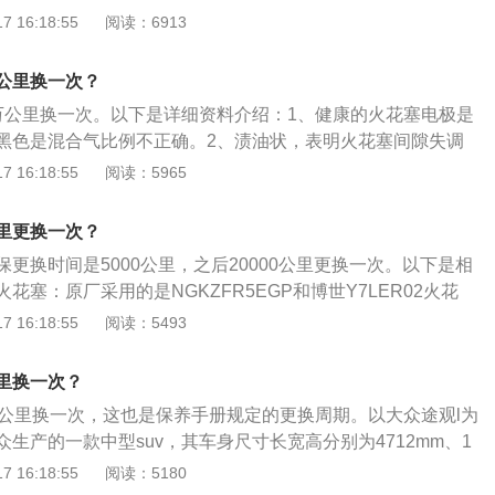
灰黄色或浅棕色。工作正常的火花塞其绝缘体裙部为赤褐色，
 16:18:55
阅读：6913
要先拔下高压线，有些汽车的高压线插得非常紧，此时拆卸时
0.9mm之间，电极无烧损迹象。如果火花塞有油污或沉积物，火
必要时左右上下慢慢摇晃，一定不可用力过大，否则会拉断高
坏，清除油污和沉积物后可以继续使用。如果火花塞损坏严
时一定要插到底，一定要用合适的套筒扳手拆装火花塞，且扳
公里换一次？
、黑色纹路、破裂、电极熔化等现象，则应找出损坏的原因，
绝缘瓷被碰碎。
万公里换一次。以下是详细资料介绍：1、健康的火花塞电极是
新的火花塞，此外，如果火花塞呈现的是烟熏过的黑色，表明
黑色是混合气比例不正确。2、渍油状，表明火花塞间隙失调
或混合气浓，机油上窜。
线短路或断路。3、顶端处与电极间有沉积物，沉积物是油性
 16:18:55
阅读：5965
机油，与火花塞无关。4、沉积物是黑色时则说明火花塞积碳
灰色则是因为汽油中添加剂覆盖了电极而导致的缺火。
里更换一次？
更换时间是5000公里，之后20000公里更换一次。以下是相
花塞：原厂采用的是NGKZFR5EGP和博世Y7LER02火花
盖，拆开发动机面板，拨下钢线，用加长套筒把火花塞拧下来
 16:18:55
阅读：5493
花塞先将车辆熄火，冷却后才能操作。火花塞更换方法：拔下
，拆卸点火线圈固定螺栓；检查火花塞（检查接线柱是否损
里换一次？
否击穿，检查电极是否磨损等）；选择合适工具，组装工具，
万公里换一次，这也是保养手册规定的更换周期。以大众途观l为
个取出火花塞；用清洁布遮盖住气缸上火花塞孔，避免物体进
生产的一款中型suv，其车身尺寸长宽高分别为4712mm、1
火线圈对正火花塞，安装到位，使用工具旋入螺栓；清洁量
mm，轴距为2791mm。这款车一共搭载了三款发动机，分别是1.4
 16:18:55
阅读：5180
隙，并判断火花塞；检查新火花塞外观是否存在问题，将火花
低功率版2.0升涡轮增压发动机、高功率版2.0升涡轮增压发