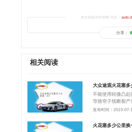
本文内容为中华网·汽车（
auto.
分享：
相关阅读
大众途观火花塞多
不能使用轻微凸起
导致帘子线断裂产
膨胀。换言之，当
发布时间：2023-07-17
会导致轮胎爆裂。
压，确保胎压值保
火花塞多少公里换
应减速。在日常停