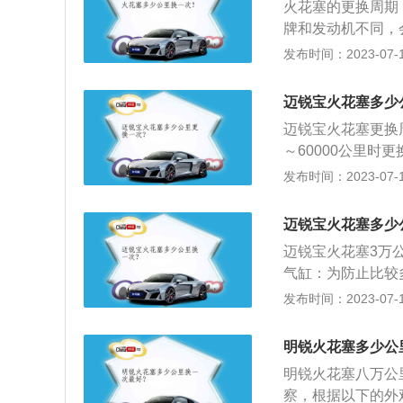
火花塞的更换周期：
牌和发动机不同，
养更换：铂金火花
发布时间：2023-07-17
花塞6-8万公里
外观颜色观察判断
迈锐宝火花塞多少
色、灰黄色或浅棕
迈锐宝火花塞更换周
-0.9mm之间
～60000公里
损坏，清除油污和
册进行。可参考以
发布时间：2023-07-17
疤、黑色纹路、破
金火花塞2万公里
换新的火花塞，此
擎盖，掀开发动机
错或混合气浓，机
迈锐宝火花塞多少
免混乱。用火花塞
迈锐宝火花塞3万
叶、灰尘等，一定
气缸：为防止比较
用套筒拧。按照点
下，拆开火花塞时
发布时间：2023-07-17
且未察觉到，那必
至使发动机有报废
明锐火花塞多少公
因为热车时火花塞
明锐火花塞八万公
螺纹滑丝和断裂；
察，根据以下的外
降低滑丝的风险。