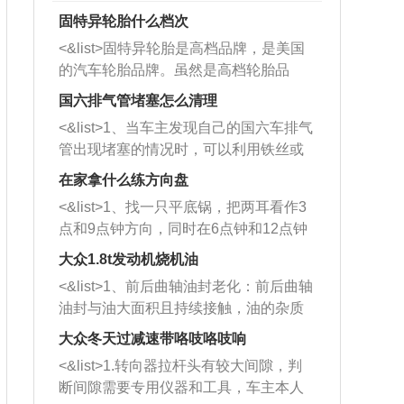
固特异轮胎什么档次
<&list>固特异轮胎是高档品牌，是美国
的汽车轮胎品牌。虽然是高档轮胎品
牌，但是中高低端的轮胎都有生产，这
国六排气管堵塞怎么清理
也是为了更好的开拓市场。
<&list>1、当车主发现自己的国六车排气
管出现堵塞的情况时，可以利用铁丝或
者是细棍，直接将杂物给取出来，如果
在家拿什么练方向盘
堵塞情况比较严重，也可以采取应急措
<&list>1、找一只平底锅，把两耳看作3
施。 <&list>2、直接利用木棍将所有的
点和9点钟方向，同时在6点钟和12点钟
杂物推到排气管里面的位置处，然后将
方向做一个标记。 <&list>2、双手握住
三元催化器拆解开，就可以将堵塞的东
大众1.8t发动机烧机油
平底锅两耳，然后往左打半圈、一圈、
西取出来。但如果是因为积碳过多引起
<&list>1、前后曲轴油封老化：前后曲轴
一圈半的练习，往右同样也要打相同的
的堵塞，就需要将三元催化器泡在草酸
油封与油大面积且持续接触，油的杂质
圈数。 <&list>3、最后强调要反复练
中进行清洗。 <&list>3、也可以利用清
和发动机内持续温度变化使其密封效果
习，这样就可以形成肌肉记忆，在真实
大众冬天过减速带咯吱咯吱响
洗剂对堵塞的情况得到解决，将清洗剂
逐渐减弱，导致渗油或漏油。<&list>2、
驾驶车辆时，不需要记忆也能打好方
放在燃油箱中，与燃油混合后，车辆启
<&list>1.转向器拉杆头有较大间隙，判
活塞间隙过大：积碳会使活塞环与缸体
向。
动时，就可以和汽油一起进入到燃烧
断间隙需要专用仪器和工具，车主本人
的间隙扩大，导致机油流入燃烧室中，