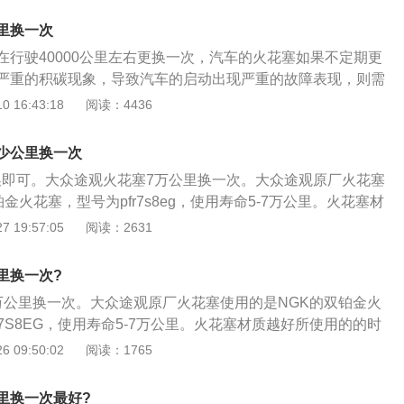
旋入火花塞孔使用数字式扭力扳手，拧紧火花塞，关闭点火开
压发动机代号为ea211djs，低功率版2.0升涡轮增压发动机代
安装三件套；使用数字式扭力扳手拧紧。启动车辆，消除故
里换一次
，高功率版2.0升涡轮增压发动机代号为ea888dkx，与这三款发动
在行驶40000公里左右更换一次，汽车的火花塞如果不定期更
双离合变速箱。
严重的积碳现象，导致汽车的启动出现严重的故障表现，则需
是福特汽车旗下的高性能中大型SUV车型，汽车采用高强度的
 16:43:18
阅读：4436
载铝合后悬架和高级音响系统，为汽车的驾驶体验和娱乐性提
用霸道的前脸设计风格，为汽车的车身风格打造流畅的体验
少公里换一次
汽车市场的高度关注。
更换即可。大众途观火花塞7万公里换一次。大众途观原厂火花塞
铂金火花塞，型号为pfr7s8eg，使用寿命5-7万公里。火花塞材
长就越长久，可以根据发动机选择火花塞的材质以及型号。火
 19:57:05
阅读：2631
下： 1、拔下点火线圈线束插头，拆卸点火线圈固定螺栓；检
线柱是否损坏，检查绝缘体是否击穿，检查电极是否磨损
里换一次?
合适工具，组装工具，拆卸火花塞，并逐个取出火花塞；用清洁
万公里换一次。大众途观原厂火花塞使用的是NGK的双铂金火
花塞孔，避免物体进入缸体内部；3、将点火线圈对正火花
7S8EG，使用寿命5-7万公里。火花塞材质越好所使用的的时
用工具旋入螺栓；清洁量具，测量火花塞间隙，并判断火花
根据发动机选择火花塞的材质以及型号。火花塞的更换步骤如
 09:50:02
阅读：1765
火花塞外观是否存在问题，将火花塞装入专用套筒，旋入火花塞
线圈线束插头，拆卸点火线圈固定螺栓；检查火花塞（检查接
扳手，拧紧火花塞，关闭点火开关，打开引擎盖，安装三件
查绝缘体是否击穿，检查电极是否磨损等）；2、选择合适工
字式扭力扳手拧紧。启动车辆，消除故障，整理工位。
里换一次最好?