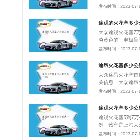
及电极呈灰白色、
发布时间：2023-07-17
线：拆火花塞时需
电极间隙在0.8-
万万不可以心急。
花塞本身并没有损
压线。插上高压线
途观的火花塞多少
重，顶端出现起疤
手要放正，以防止
大众途观火花塞7
排除故障后，更换
淡黄色的，电极呈
火花塞冷热型选错
或供油过多，高压
发布时间：2023-07-17
物时，证明气缸窜
而旁路。沉积物为
途昂火花塞多少公
大众途昂火花塞首保
关信息：大众途昂火
塞。更换时打开机
发布时间：2023-07-17
换上新的。更换火
点火线圈线束插头
途观火花塞多少公
坏，检查绝缘体是
途观火花塞5到7
拆卸火花塞，并逐
例，该车是上汽大众
入缸体内部；将点
839mm、1673
发布时间：2023-07-17
具，测量火花塞间
升涡轮增压发动机、