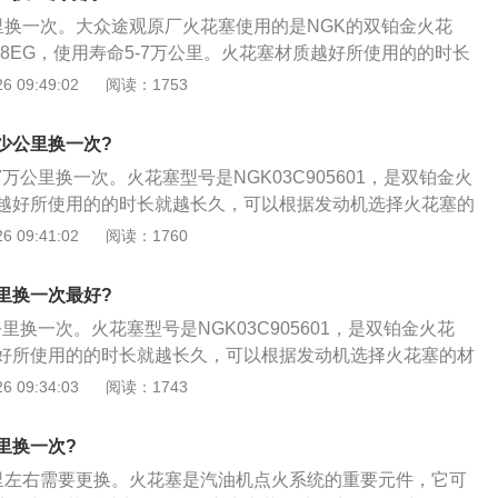
卸火花塞，并逐个取出火花塞；用清洁布遮盖住气缸上火花塞
里换一次。大众途观原厂火花塞使用的是NGK的双铂金火花
缸体内部；3、将点火线圈对正火花塞，安装到位，使用工具
S8EG，使用寿命5-7万公里。火花塞材质越好所使用的的时长
具，测量火花塞间隙，并判断火花塞；4、检查新火花塞外观
据发动机选择火花塞的材质以及型号。火花塞的更换步骤如
 09:49:02
阅读：1753
火花塞装入专用套筒，旋入火花塞孔使用数字式扭力扳手，拧
线圈线束插头，拆卸点火线圈固定螺栓；检查火花塞（检查接
火开关，打开引擎盖，安装三件套；5、使用数字式扭力扳手
查绝缘体是否击穿，检查电极是否磨损等）；2、选择合适工
消除故障，整理工位。
少公里换一次?
卸火花塞，并逐个取出火花塞；用清洁布遮盖住气缸上火花塞
7万公里换一次。火花塞型号是NGK03C905601，是双铂金火
缸体内部；3、将点火线圈对正火花塞，安装到位，使用工具
越好所使用的的时长就越长久，可以根据发动机选择火花塞的
具，测量火花塞间隙，并判断火花塞；4、检查新火花塞外观
花塞的更换步骤如下：1、拔下点火线圈线束插头，拆卸点火
 09:41:02
阅读：1760
火花塞装入专用套筒，旋入火花塞孔使用数字式扭力扳手，拧
查火花塞（检查接线柱是否损坏，检查绝缘体是否击穿，检查
火开关，打开引擎盖，安装三件套；5、使用数字式扭力扳手
；2、选择合适工具，组装工具，拆卸火花塞，并逐个取出火
消除故障，整理工位。
里换一次最好?
盖住气缸上火花塞孔，避免物体进入缸体内部；3、将点火线
公里换一次。火花塞型号是NGK03C905601，是双铂金火花
装到位，使用工具旋入螺栓；清洁量具，测量火花塞间隙，并
好所使用的的时长就越长久，可以根据发动机选择火花塞的材
检查新火花塞外观是否存在问题，将火花塞装入专用套筒，旋
塞的更换步骤如下：1、拔下点火线圈线束插头，拆卸点火线
 09:34:03
阅读：1743
字式扭力扳手，拧紧火花塞，关闭点火开关，打开引擎盖，安
火花塞（检查接线柱是否损坏，检查绝缘体是否击穿，检查电
用数字式扭力扳手拧紧。启动车辆，消除故障，整理工位。
2、选择合适工具，组装工具，拆卸火花塞，并逐个取出火花
里换一次?
住气缸上火花塞孔，避免物体进入缸体内部；3、将点火线圈
里左右需要更换。火花塞是汽油机点火系统的重要元件，它可
到位，使用工具旋入螺栓；清洁量具，测量火花塞间隙，并判