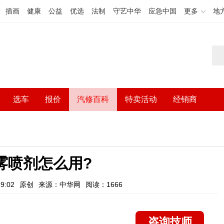
插画
健康
公益
优选
法制
守艺中华
应急中国
更多
地
选车
报价
汽修百科
特卖活动
经销商
雾喷剂怎么用?
9:02
原创
来源：中华网
阅读：1666
咨询技师