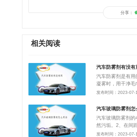
分享：
相关阅读
汽车防雾剂有没有
汽车防雾剂是有用
凝雾时，用干净毛
2、可以有效清除
发布时间：2023-07-17
晰度。汽车防雾剂
过的玻璃表面有一
汽车玻璃防雾剂怎
止结雾。使用时需
汽车玻璃防雾剂的
免阳光直射，接近
然污垢。2、在间距
服，请尽量催吐并
3、待防雾剂渗入
发布时间：2023-07-17
快送院诊治。3、