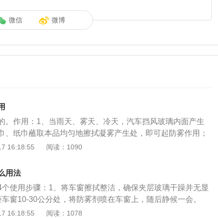
微信
微博
用
的。作用：1、当雨天、雾天、冷天，汽车挡风玻璃内面产生
巾、纸巾蘸取本品均匀地擦拭凝雾产生处，即可起防雾作用；
汽车挡风玻璃上的污垢、油垢，使挡风玻璃明亮如新，提高清
 16:18:55
阅读：1090
采用新一代分散防滴材料以及纳米有机活性剂，经防雾剂处理
层超亲水纳米膜，使雾气与之接触后成低冰点混合物，从而防
么用法
注意以下几个方面：1、易燃物，只可于良好通风处使用。避
4个使用步骤：1、将车窗擦拭整洁，确保夹层玻璃干躁并无显
火源或热源。存放于低于50°C的阴凉处。2、不可饮用，若误
车窗10-30公分处，将防雾剂喷在车窗上，随后静候一会。
尽快医治。若溅入眼中，请以大量清水冲洗，若持续不适请尽
车窗后，用纯棉布将除雾剂擦拭匀称，直到擦拭就可以。4、短
 16:18:55
阅读：1078
切勿吸入气雾，本产品气雾可导致昏睡或眩晕。4、切勿挤压、