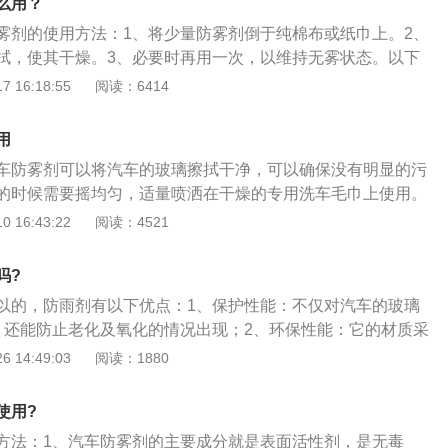
么用？
晰度，对行车安全有着非常大的帮助。
雾剂的使用方法：1、将少量防雾剂倒于纯棉布或纸巾上。2、
拭，使其干燥。3、必要时再用一次，以维持无雾状态。以下
的注意事项：1、易燃物。只可于良好通风处使用。2、不可饮
 16:18:55
阅读：6414
量催吐并尽快医治。3、切勿吸入气雾，本产品气雾可导致昏
勿挤压、穿破或燃烧罐身，空罐亦然。5、请勿让儿童触及和取
用
。6、保证足够厚度的防雾膜，以确保优异的防雾性能。
车防雾剂可以将汽车的玻璃擦拭干净，可以确保没有明显的污
的时候需要摇均匀，适量喷洒在干燥的专用洗车毛巾上使用。
汽车的玻璃防雾，主要用于汽车车内和车外的防雾工作，防止
 16:43:22
阅读：4521
玻璃因为湿气而出现冷凝现象，可以有效减少交通事故的发
雾剂是采用新一代分散防滴材料和纳米有机活性剂使雾气和汽
吗?
成低冰点混合物，从而防止汽车的玻璃结雾的作用，一般在秋
以的，防雨剂有以下优点：1、保护性能：不仅对汽车的玻璃
度和湿度差距比较高的时候需要使用。
果，还能防止老化及氧化的情况出现；2、环保性能：它的材质采
，是无毒、无异味、无腐蚀的，而且浓宿高效，每平方米仅需
 14:49:03
阅读：1880
性能：能清洁玻璃表面的污渍，使玻璃更透明、更亮泽；4、防
低液体的冰点，从而起到防冻的作用，能很快溶解冰霜。
使用?
方法：1、汽车防雾剂的主要成分就是表面活性剂，是无毒