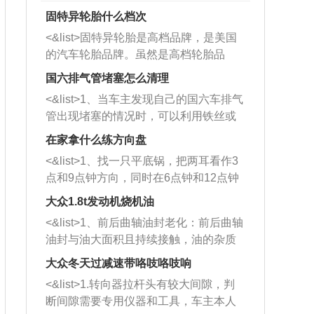
固特异轮胎什么档次
<&list>固特异轮胎是高档品牌，是美国
的汽车轮胎品牌。虽然是高档轮胎品
牌，但是中高低端的轮胎都有生产，这
国六排气管堵塞怎么清理
也是为了更好的开拓市场。
<&list>1、当车主发现自己的国六车排气
管出现堵塞的情况时，可以利用铁丝或
者是细棍，直接将杂物给取出来，如果
在家拿什么练方向盘
堵塞情况比较严重，也可以采取应急措
<&list>1、找一只平底锅，把两耳看作3
施。 <&list>2、直接利用木棍将所有的
点和9点钟方向，同时在6点钟和12点钟
杂物推到排气管里面的位置处，然后将
方向做一个标记。 <&list>2、双手握住
三元催化器拆解开，就可以将堵塞的东
大众1.8t发动机烧机油
平底锅两耳，然后往左打半圈、一圈、
西取出来。但如果是因为积碳过多引起
<&list>1、前后曲轴油封老化：前后曲轴
一圈半的练习，往右同样也要打相同的
的堵塞，就需要将三元催化器泡在草酸
油封与油大面积且持续接触，油的杂质
圈数。 <&list>3、最后强调要反复练
中进行清洗。 <&list>3、也可以利用清
和发动机内持续温度变化使其密封效果
习，这样就可以形成肌肉记忆，在真实
大众冬天过减速带咯吱咯吱响
洗剂对堵塞的情况得到解决，将清洗剂
逐渐减弱，导致渗油或漏油。<&list>2、
驾驶车辆时，不需要记忆也能打好方
放在燃油箱中，与燃油混合后，车辆启
<&list>1.转向器拉杆头有较大间隙，判
活塞间隙过大：积碳会使活塞环与缸体
向。
动时，就可以和汽油一起进入到燃烧
断间隙需要专用仪器和工具，车主本人
的间隙扩大，导致机油流入燃烧室中，