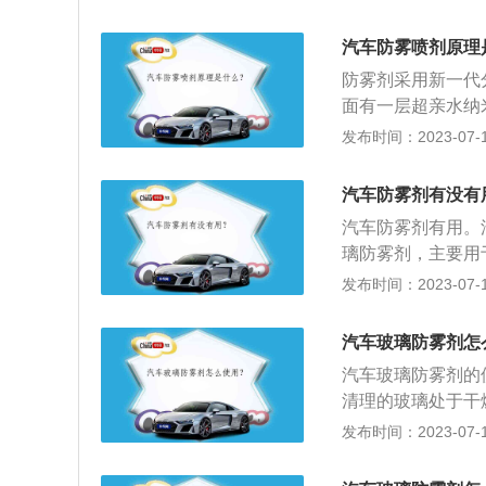
时间，水蒸汽都难
穿破或燃烧罐身，
没有什么影响的，
汽车防雾喷剂原理
玻璃上形成一层亲
防雾剂采用新一代
高玻璃的透明度。
面有一层超亲水纳
太阳直射时导致防
下是关于防雾喷剂
发布时间：2023-07-17
大量气雾容易造成
玻璃干燥并无明显
静待一会；待防雾
汽车防雾剂有没有
车防雾喷剂的用途
汽车防雾剂有用。
少玻璃、塑料表面
璃防雾剂，主要用
而引起的冷凝现象
发布时间：2023-07-17
纳米有机活性剂，
接触后成低冰点混
汽车玻璃防雾剂怎
天，汽车挡风玻璃
汽车玻璃防雾剂的
产生处，即可起防
清理的玻璃处于干
明亮如新，提高清
车巾上，还可以直
发布时间：2023-07-17
一代分散防滴材料
起雾的作用。其除