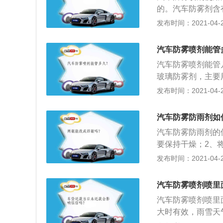
的。汽车防雾剂含
成，涂布在透明物
发布时间：2021-04-26
分子，在透明物体
不会产生散射，避
汽车防雾喷剂能管
车挡风玻璃内面产
汽车防雾喷剂能管
处，即可起防雾作
玻璃防雾剂，主要
明亮如新，提高清
气而引起的冷凝现
发布时间：2021-04-26
料以及纳米有机活
汽与之接触后成低
汽车防雾防雨剂如
天、雾天、冷天，
汽车防雾防雨剂的
匀地擦拭凝雾产生
要保持干燥；2、
油垢，使挡风玻璃
发生雨痕，影响拨
发布时间：2021-04-26
防水膜：雨天玻璃
后，用擦车布或纸
对安全行车构成威
汽车防雾喷剂喷里
汽车防雾喷剂喷里
大时有效，雨雪天