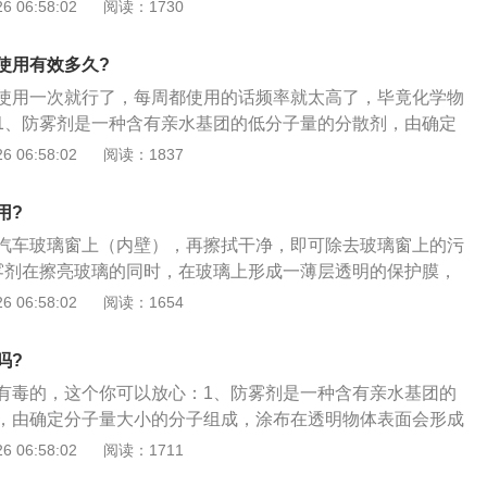
时间较长；3、玻璃防雾喷剂。优点是效果明显，持续时间较
 06:58:02
阅读：1730
龙混杂；4、自制除雾剂。优点是性价比高，缺点是需要亲自
使用有效多久?
使用一次就行了，每周都使用的话频率就太高了，毕竟化学物
1、防雾剂是一种含有亲水基团的低分子量的分散剂，由确定
组成，涂布在透明物体表面会形成一个涂层；2、涂层中的亲
 06:58:02
阅读：1837
中的水分子，在透明物体表面润湿、扩散形成水膜（而不是水
的光线不会产生散射，避免结雾现象的发生；3、主要成分就
用?
木糖醇酯、山梨醇单棕榈酸酯、月桂酸或硬树脂酸甘油单酯
汽车玻璃窗上（内壁），再擦拭干净，即可除去玻璃窗上的污
雾制剂，防雾的持续时间较短，附着力差，一般只有几天或十
雾剂在擦亮玻璃的同时，在玻璃上形成一薄层透明的保护膜，
水冲洗后防雾效果立刻消失，所以不能做为长效防雾制剂使
水汽在玻璃上的凝结而形成的雾层，特别适用于寒冷的冬天；
 06:58:02
阅读：1654
剂还有洗洁精，肥皂水、甘油、酒精或盐水，等待晾干后再用
擦净多余纤维，它能在几天之内保证车玻璃不会蒙上雾气；
吗?
以自己勾兑。洗涤灵和水按约1：10的比例勾兑就成，然后用脱
有毒的，这个你可以放心：1、防雾剂是一种含有亲水基团的
布蘸着它，涂抹于前后挡风玻璃内侧上即可；4、等晾干后再
，由确定分子量大小的分子组成，涂布在透明物体表面会形成
玻璃内侧残留的水印。这是个很棒的方法，原理和喷专用防雾
层中的亲水基团能吸附空气中的水分子，在透明物体表面润
 06:58:02
阅读：1711
（而不是水珠），使透过物体的光线不会产生散射，避免结雾