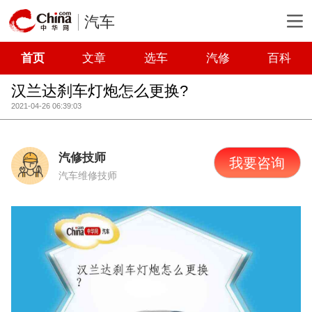
汽车
首页
文章
选车
汽修
百科
汉兰达刹车灯炮怎么更换?
2021-04-26 06:39:03
汽修技师
我要咨询
汽车维修技师