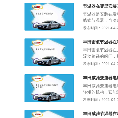
的上水室进水管处
节温器在哪里安装
启的，需要及时进
节温器是安装在发
以调节冷却系的散
蜡式节温器，当冷
作的话，发动机的
温器阀在弹簧的作
发布时间：2021-04-28
器的水量，保证发
机，进行发动机内
在水道上，或则是
变为液体，体积随
可能会不同，需要
丰田雷凌节温器在
用以向上的推力，
丰田雷凌节温器在
器和节温器阀，再
流动路径的阀门，
盖出水管路中，这
合适的温度范围内
发布时间：2021-04-26
温器在工作时经常
1、关闭发动机，
电子扇突然运转，
丰田威驰变速器电
所在的位置会影响
丰田威驰变速器电
盘，然后准备拆下
转矩的机构，它能
此时可以看到节温
的正确操作方法如
发布时间：2021-04-26
后，需在水管部位
些，通过加一定量
降低；2、关闭油
丰田威驰节温器在
前下方一转到底；