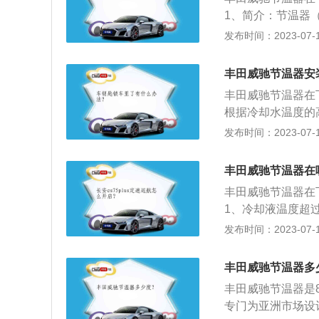
1、简介：节温器（
水量，改变水的循
发布时间：2023-07-17
范围内工作。2、
度低于规定值时，
丰田威驰节温器安
关闭发动机与散热
丰田威驰节温器在
环。
根据冷却水温度的
节冷却系统的散热
发布时间：2023-07-17
的注意事项：1.
工作。2.如节温
丰田威驰节温器在
使发动机预热时间
丰田威驰节温器在
1、冷却液温度超
热器中的上水管和
发布时间：2023-07-17
障；2、如果很长
温一致，再启动发
丰田威驰节温器多
发动机仓盖，用手
丰田威驰节温器是
障。
专门为亚洲市场设