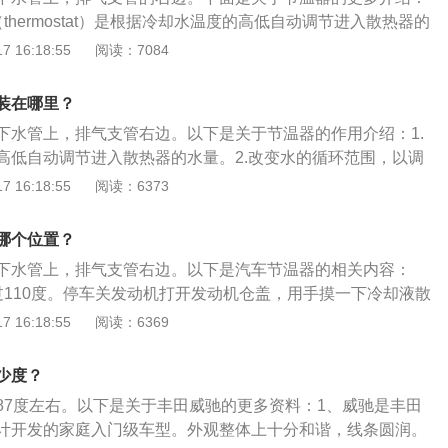
thermostat）是根据冷却水温度的高低自动调节进入散热器的
环范围，以调节冷却系的散热能力，保证发动机在合适的温度
 16:18:55
阅读：7084
工作原理：通常汽车所使用的节温器为蜡式节温器，当冷却温
节温器感温体内的精致石蜡呈固态，节温器阀在弹簧的作用下
装在哪里？
器之间的通道，冷却液经水泵返回发动机，进行发动机内小循
下水管上，排气支管右边。以下是关于节温器的作用介绍：1.
高低自动调节进入散热器的水量。2.改变水的循环范围，以调
能力，保证发动机在合适温度范围内工作。以下是使用节温器
 16:18:55
阅读：6373
节温器必须保持良好的技术状态，否则会严重影响发动机的正常
器主阀门开启过迟，会引起发动机过热。3.主阀门开启过早，则
哪个位置？
延长，使发动机温度过低。
下水管上，排气支管右边。以下是汽车节温器的相关内容：
过110度。停车关发动机打开发动机仓盖，用手摸一下冷却液散
下水管，如果上下二根水管有较大温差，则确定是节温器故
 16:18:55
阅读：6369
时间都没有达到正常工作温度。停车让发动机温度下降到与气
动机行车，看仪表盘温度升到70度左右时，停车关发动机打开
少度？
摸散热器上、下二根水管，如果没有温差，则确定是节温器故
87度左右。以下是关于丰田威驰的更多资料：1、威驰是丰田
计开发的家庭入门级车型。外观整体上十分和谐，线条圆润。