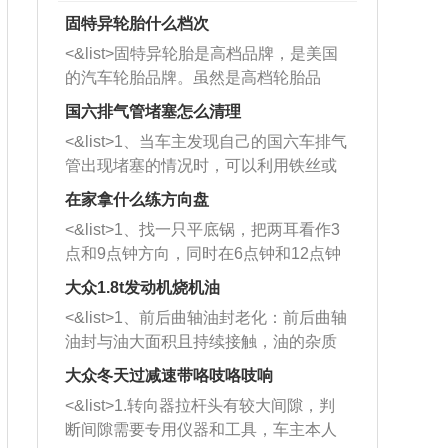
固特异轮胎什么档次
<&list>固特异轮胎是高档品牌，是美国
的汽车轮胎品牌。虽然是高档轮胎品
牌，但是中高低端的轮胎都有生产，这
国六排气管堵塞怎么清理
也是为了更好的开拓市场。
<&list>1、当车主发现自己的国六车排气
管出现堵塞的情况时，可以利用铁丝或
者是细棍，直接将杂物给取出来，如果
在家拿什么练方向盘
堵塞情况比较严重，也可以采取应急措
<&list>1、找一只平底锅，把两耳看作3
施。 <&list>2、直接利用木棍将所有的
点和9点钟方向，同时在6点钟和12点钟
杂物推到排气管里面的位置处，然后将
方向做一个标记。 <&list>2、双手握住
三元催化器拆解开，就可以将堵塞的东
大众1.8t发动机烧机油
平底锅两耳，然后往左打半圈、一圈、
西取出来。但如果是因为积碳过多引起
<&list>1、前后曲轴油封老化：前后曲轴
一圈半的练习，往右同样也要打相同的
的堵塞，就需要将三元催化器泡在草酸
油封与油大面积且持续接触，油的杂质
圈数。 <&list>3、最后强调要反复练
中进行清洗。 <&list>3、也可以利用清
和发动机内持续温度变化使其密封效果
习，这样就可以形成肌肉记忆，在真实
大众冬天过减速带咯吱咯吱响
洗剂对堵塞的情况得到解决，将清洗剂
逐渐减弱，导致渗油或漏油。<&list>2、
驾驶车辆时，不需要记忆也能打好方
放在燃油箱中，与燃油混合后，车辆启
<&list>1.转向器拉杆头有较大间隙，判
活塞间隙过大：积碳会使活塞环与缸体
向。
动时，就可以和汽油一起进入到燃烧
断间隙需要专用仪器和工具，车主本人
的间隙扩大，导致机油流入燃烧室中，