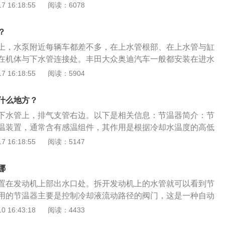
备的是国产的16气门5A-FE发动机，这款发动机与国内的常
 16:18:55
阅读：6078
完全一样。排量由1.3升增加到1.5升，相应的最大功率也增加
驰各款车型配置上差别很大，顶级的配置DVD、语音导航系统都
？
BS和防盗器都没有。
上，水泵附近每辆车都差不多，在上水管根部、在上水管与缸
在机体与下水管连接处。丰田大众奥迪汽车一般都安装在进水
那一条水管。节温器的作用：控制冷却水的大小循环。节温器
 16:18:55
阅读：5904
口或汽缸盖的出水口、节温器大头(有反推杆那头)压向出水
程度反推杆把大头顶开、冷却液进行大循环。安装节温器时一
什么地方？
安装方向，节温器有方向，装错节温器就无法打开。安装节温
下水管上，排气支管右边。以下是相关信息：节温器简介：节
得把密封圈也安装到位，不然会漏水。
温装置，通常含有感温组件，其作用是根据冷却水温度的高低
器的水量，改变水的循环范围，以调节冷却系的散热能力，保
 16:18:55
阅读：5147
温度范围内工作。丰田简介：丰田威驰使用的是1.5l自然吸气
矩是138牛·米，长宽高分别是4435mm、1700mm、1490
哪
小时190千米。
置在发动机上部出水口处。拆开发动机上的水管就可以看到节
用的节温器主要是控制冷却液流动路径的阀门，这是一种自动
在启动汽车的时候，水箱的上水室进水管处如还有冷却水流
 16:43:18
阅读：4433
节温器是不能关闭的，当发动机的水温超过70摄氏度时，水箱