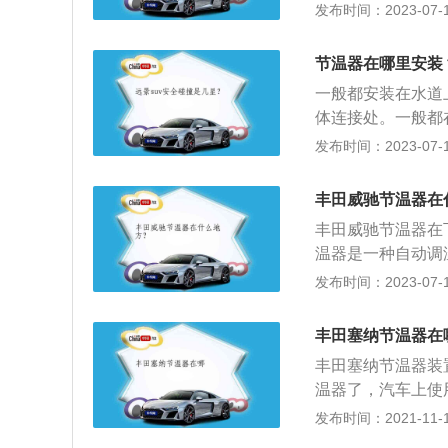
2、威驰的发动机配
发布时间：2023-07-17
用的8A发动机几乎
到了68kw。威
节温器在哪里安装
有，最低配置的A
一般都安装在水道
体连接处。一般都
管就是发动机下面
发布时间：2023-07-17
安装在水泵的进水
口、水温高到一定
丰田威驰节温器在
定要注意节温器的
丰田威驰节温器在
器的时候一定要记
温器是一种自动调
自动调节进入散热
发布时间：2023-07-17
证发动机在合适的
发动机，发动机最大扭
丰田塞纳节温器在
mm，最高车速是每
丰田塞纳节温器装
温器了，汽车上使
调节温度的装置。
发布时间：2021-11-10
出，在这种情况下