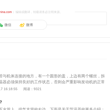
china.com
）编辑或翻译，转载请务必注明来源。
微信
微博
管与机体连接的地方，有一个圆形的盖，上边有两个螺丝，拆
温器必须保持良好的工作状态，否则会严重影响发动机的正常
阀门开启过迟甚至于不能开启，就会引起发动机过热；开启过
 16:18:55
阅读：9321
时间延长，温度过低。节温器是根据冷却水温度的高低自动调
量，改变水的循环范围，以调节冷却系的散热能力，保证发动
？
围内工作。
下水管上，排气支管的右边。下面是关于节温器的更多介绍：