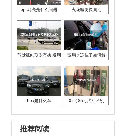
epc灯亮是什么问题
火花塞更换周期
驾驶证到期没有换,逾期
玻璃水冻住了如何解
怎么办??
决？
bba是什么车
92号95号汽油区别
推荐阅读