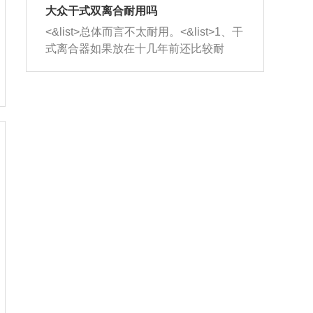
室，最后形成废气排出，就可以让三元
无法制作，需要将车辆送到修理厂或4s
造成烧机油。<&list>3、机油粘度。使用
大众干式双离合耐用吗
催化器得到清洗，排气管堵塞的情况就
店；<&list>2.车辆半轴套管防尘罩破
机油粘度过小的话，同样会有烧机油现
<&list>总体而言不太耐用。<&list>1、干
能够得到解决。
裂，破裂后会出现漏油现象，使半轴磨
象，机油粘度过小具有很好的流动性，
式离合器如果放在十几年前还比较耐
损严重，磨损的半轴容易损坏，产生异
容易窜入到气缸内，参与燃烧。<&list>
用，但是由于现在的汽车发动机动力输
响；<&list>3.稳定器的转向胶套和球头
4、机油量。机油量过多，机油压力过
出越来越高，使得干式离合器散热不足
老化，一般是使用时间过长造成的。解
大，会将部分机油压入气缸内，也会出
的缺陷也逐渐暴露出来。<&list>2、由于
决方法是更换新的质量好的转向橡胶套
现烧机油。<&list>5、机油滤清器堵塞：
干式双离合的工作环境暴露在空气中，
和球头。
会导致进气不畅，使进气压力下降，形
而离合器的散热也是通离合器罩上面的
成负压，使机油在负压的情况下吸入燃
几个小孔来进行散热。但是在行驶过程
烧室引起烧机油。<&list>6、正时齿轮或
中变速箱需要换挡，就不得不使得离合
链条磨损：正时齿轮或链条的磨损会引
器频繁工作。<&list>3、长时间的低速行
起气阀和曲轴的正时不同步。由于轮齿
驶以及过于频繁的启停，导致离合器的
或链条磨损产生的过量侧隙，使得发动
温度不断升高，而低速行驶时空气流动
机的调节无法实现：前一圈的正时和下
效率不高，无法将离合器中的热量有效
一圈可能就不一样。当气阀和活塞的运
的带走，导致离合器内部的温度不断升
动不同步时，会造成过大的机油消耗。
高，加速离合器的磨损。
解决方法：更换正时齿轮或链条。<&list
>7、内垫圈、进风口破裂：新的发动机
设计中，经常采用各种由金属和其他材