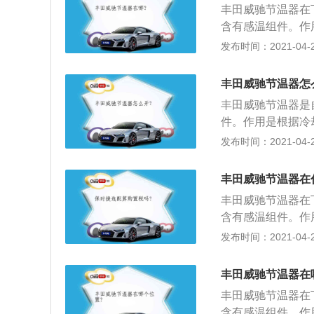
丰田威驰节温器在
手指（拇指仍握在
含有感温组件。作
开，为换挡做好准
水的循环范围，以
发布时间：2021-04-26
脚脚掌或脚后跟踩
作。下面是汽车节
处，动作要干净利
开发动机仓盖，用
握把。左脚后跟踏
丰田威驰节温器怎
摸一下散热器下水
已脱开的离合器，
丰田威驰节温器是
节温器故障；2、
准备；6、加大油
件。作用是根据冷
降到与气温一致，
后方转动，使关闭
围，以调节冷却系
发布时间：2021-04-26
动机打开发动机仓
车节温器的相关内
节温器故障；3、
盖，用手摸一下冷
动机启动时，进水
丰田威驰节温器在
器下水管，也应该
水口温度，会突然
丰田威驰节温器在
障；2、如果很长
含有感温组件。作
温一致，再启动发
水的循环范围，以
发布时间：2021-04-26
发动机仓盖，用手
作。下面是汽车节
障；3、用红外测
开发动机仓盖，用
时，进水口温度会
丰田威驰节温器在
摸一下散热器下水
度，会突然增加，
丰田威驰节温器在
节温器故障；2、
含有感温组件。作