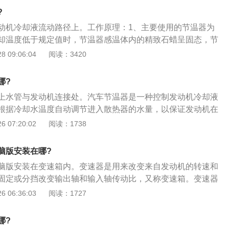
无冷却水流出，这就说明节温器的阀门损坏，这是不能正常开
?
行维修。节温器在工作的过程中必须要保证良好的技术状态，
动机冷却液流动路径上。工作原理：1、主要使用的节温器为
热能力，同时还能改变水的循环范围，如果节温器不能正常工
却温度低于规定值时，节温器感温体内的精致石蜡呈固态，节
温度就会过热。节温器在工作的过程中可以自动调节进入散热
用下关闭发动机与散热器之间的通道，冷却液经水泵返回发动
 09:06:04
阅读：3420
动机正常工作。一般来说，汽车上使用的节温器一般都是安装
小循环；2、当冷却液温度达到规定值后，石蜡开始融化逐渐
水泵附近在上水管与缸体连接处，不同类型的汽车安装的位置
之增大并压迫橡胶管使其收缩。在橡胶管收缩的同时对推杆作
根据车型来决定。
哪?
推杆对阀门有向下的反推力使阀门开启。这时冷却液经由散热
上水管与发动机连接处。汽车节温器是一种控制发动机冷却液
经水泵流回发动机，进行大循环；3、节温器大多数布置气缸
根据冷却水温度自动调节进入散热器的水量，以保证发动机在
样的优点是结构简单，容易排除冷却系统中的气泡；缺点是节
工作，可起到节约能耗等作用。以下是节温器的更换步骤：
 07:20:02
阅读：1738
开闭，产生振荡现象。
打开前机盖。断开电瓶负极线，这样做的目的是防止在工作中
而对人身造成伤害；2、取下正时皮带外的塑料盖板。发电机
脑版安装在哪?
到换节温器，需拆下发电机总成。先在车底下放置一个接水
脑版安装在变速箱内。变速器是用来改变来自发动机的转速和
水管；3、拆掉下水管后，防冻液会喷涌流出，请小心烫到。
固定或分挡改变输出轴和输入轴传动比，又称变速箱。变速器
器本身。拆下故障节温器；4、安装上新的节温器装好节温器
下：1、稍加油门。在换挡（加挡）前先转动油门把油门开大
 06:36:03
阅读：1727
打一层密封胶，防止漏水情况发生。
的油，使发动机备足适量的动力，以保障加挡过程中车速不致
门。在稍许加油之后迅速把油门关掉，即用右手将油门转把向
哪?
3、迅速握紧离合器握把。几乎在关闭油门的同时，用左手4个