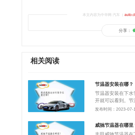
本文内容为中华网·汽车（
auto.
分享：
相关阅读
节温器安装在哪？
节温器安装在下水
开就可以看到。节
工作，如节温器主
发布时间：2023-07-17
早会使发动机预热
节进入散热器的水
威驰节温器在哪里
机在合适的温度范
丰田威驰节温器在