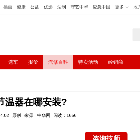
插画
健康
公益
优选
法制
守艺中华
应急中国
更多
地
选车
报价
汽修百科
特卖活动
经销商
节温器在哪安装?
4:02
原创
来源：中华网
阅读：1656
咨询技师