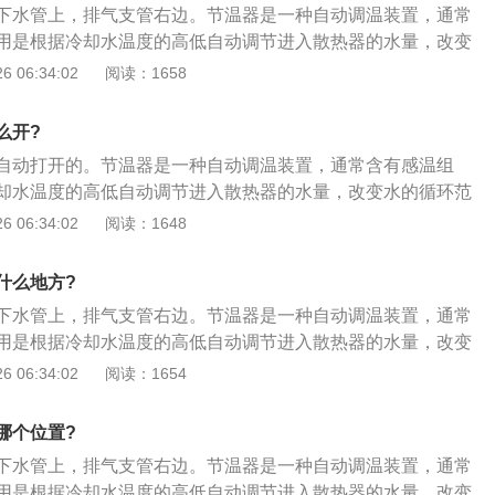
下水管上，排气支管右边。节温器是一种自动调温装置，通常
转向把上不动）握紧离合器握把一握到底，尽快地把离合器脱
用是根据冷却水温度的高低自动调节进入散热器的水量，改变
备；4、踩下脚变速踏杆。左手握住离合器握把后，立即用左
调节冷却系的散热能力，保证发动机在合适的温度范围内工
 06:34:02
阅读：1658
一下脚变速踏杆后踏杆，换到高速挡位。蹬的力量要恰到好
温器的相关内容：1、冷却液温度超过110度。停车关发动机打
落，切忌拖泥带水，更不可连续蹬踏；5、均匀地放松离合器
手摸一下冷却液散热器中的上水管，该管子应该很烫手的。再
下变速后踏杆后，左手立即松开离合器握把，及时平稳地接合
么开?
管，也应该很烫手，如果上下二根水管有较大温差，则确定是
使发动机动力迅速传到后传动器上，为提高车辆行驶速度做好
自动打开的。节温器是一种自动调温装置，通常含有感温组
如果很长时间都没有达到正常工作温度。停车让发动机温度下
门。当左手放开离合器握把之后，右手将油门转把及时地向下
却水温度的高低自动调节进入散热器的水量，改变水的循环范
再启动发动机行车，看仪表盘温度升到70度左右时，停车关发
着的油门打开，开度要适中，不可过大或过猛。
的散热能力，保证发动机在合适的温度范围内工作。下面是汽
 06:34:02
阅读：1648
盖，用手摸散热器上、下二根水管，如果没有温差，则确定是
容：1、冷却液温度超过110度。停车关发动机打开发动机仓
用红外测温仪近侧节温器。用红外测温仪瞄准节温器壳体，发
却液散热器中的上水管，该管子应该很烫手的。再摸一下散热
口温度会增加，此时节温器关闭，待水温表达到70度，测试出
什么地方?
很烫手，如果上下二根水管有较大温差，则确定是节温器故
增加，如果温度没有变化，说明节温器工作不良，需要更换。
下水管上，排气支管右边。节温器是一种自动调温装置，通常
时间都没有达到正常工作温度。停车让发动机温度下降到与气
用是根据冷却水温度的高低自动调节进入散热器的水量，改变
动机行车，看仪表盘温度升到70度左右时，停车关发动机打开
调节冷却系的散热能力，保证发动机在合适的温度范围内工
 06:34:02
阅读：1654
摸散热器上、下二根水管，如果没有温差，则确定是节温器故
温器的相关内容：1、冷却液温度超过110度。停车关发动机打
温仪近侧节温器。用红外测温仪瞄准节温器壳体，发动机启动
手摸一下冷却液散热器中的上水管，该管子应该很烫手的。再
增加，此时节温器关闭，待水温表达到70度，测试出水口温
哪个位置?
管，也应该很烫手，如果上下二根水管有较大温差，则确定是
如果温度没有变化，说明节温器工作不良，需要更换。
下水管上，排气支管右边。节温器是一种自动调温装置，通常
如果很长时间都没有达到正常工作温度。停车让发动机温度下
用是根据冷却水温度的高低自动调节进入散热器的水量，改变