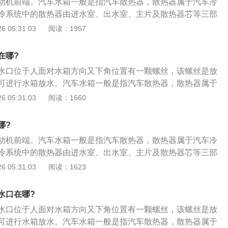
动机前端。汽车水箱一般是指汽车散热器，散热器属于汽车冷
率完成极端驾驶操作时，应关闭ESP。大雪路面，在有雪的湿
冷系统中的散热器由进水室、出水室、主片及散热器芯等三部
擦力明显降低。ESP功能将影响发动机的正常输出扭矩，并且
加水步骤如下：1、逆时针方向转动压力盖，如果听到嘶嘶
 05:31:03
阅读：1957
现象。值得注意的是，当积雪刚刚开始融化时，必须打开ES
后再打开；2、将适量的冷却液加注在冷却液膨胀罐内，达到
加严重。轮胎防滑链安装后，轮胎直径会略大，这会影响传感
IN刻度之间的位置；3、在冷却液膨胀罐盖打开的情况下，启动
时，ESP警报，影响车辆其他功能的正常使用。
在哪?
发动机后，罐内冷却液会慢慢减少，这时候再添加适量的冷却
水口位于人面对水箱方向又下角位置有一颗螺丝，该螺丝是放
至液面达到冷却液膨胀罐MAX和MIN度之间的位置；5、重新
可进行水箱放水。汽车水箱一般是指汽车散热器，散热器属于
力盖用手拧紧并完全入位。
动机水冷系统中的散热器由进水室、出水室、主片及散热器芯
 05:31:03
阅读：1660
车水箱加水步骤如下：1、逆时针方向转动压力盖，如果听到
消失后再打开；2、将适量的冷却液加注在冷却液膨胀罐内，
哪?
和MIN刻度之间的位置；3、在冷却液膨胀罐盖打开的情况下，
动机前端。汽车水箱一般是指汽车散热器，散热器属于汽车冷
启动发动机后，罐内冷却液会慢慢减少，这时候再添加适量的
冷系统中的散热器由进水室、出水室、主片及散热器芯等三部
，直至液面达到冷却液膨胀罐MAX和MIN度之间的位置；5、
加水步骤如下：1、逆时针方向转动压力盖，如果听到嘶嘶
 05:31:03
阅读：1623
保压力盖用手拧紧并完全入位。
后再打开；2、将适量的冷却液加注在冷却液膨胀罐内，达到
IN刻度之间的位置；3、在冷却液膨胀罐盖打开的情况下，启动
水口在哪?
发动机后，罐内冷却液会慢慢减少，这时候再添加适量的冷却
水口位于人面对水箱方向又下角位置有一颗螺丝，该螺丝是放
至液面达到冷却液膨胀罐MAX和MIN度之间的位置；5、重新
可进行水箱放水。汽车水箱一般是指汽车散热器，散热器属于
力盖用手拧紧并完全入位。