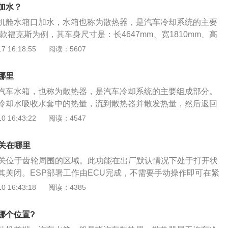
内。如果将发动机冷却液喷到挡风玻璃上，可能难以看清前方
加水？
发动机运转或高温时打开冷却液储液罐盖。
机舱水箱口加水，水箱也称为散热器，是汽车冷却系统的主要
1款福克斯为例，其车身尺寸是：长4647mm、宽1810mm、高
2705mm，油箱容积为53l，行李箱容积为511l。2021款福克斯
 16:18:55
阅读：5607
吸气发动机，最大功率是90kw，最大扭矩是153nm，与其匹配的
，其采用的前悬架是麦弗逊式独立悬架，后悬是扭力梁式非独
哪里
汽车水箱，也称为散热器，是汽车冷却系统的主要组成部分。
冷却水吸收水套中的热量，流到散热器并散发热量，然后返回
。从而达到散热和温度调节的效果。它也是汽车发动机的重要
 16:43:22
阅读：4547
却液液位在冷却液箱的MAX（最大）标记和MIN（最小）标记
液位等于或低于MIN（最小）标记，请立即添加冷却液。将冷
开关在哪里
％至50％，这对应于-29°C至-34°C之间的凝固点。1.拆下冷
开关位于齿轮周围的区域。此功能在出厂默认情况下处于打开状
将冷却液添加到MAX（最大）和MIN（最小）之间的中间位
其关闭。ESP部署工作由ECU完成，不需要手动操作即可在紧
。3.装回冷却液箱盖。顺时针旋转盖子，并拧紧盖子，直到听
的稳定性。当汽车有打滑或倾覆的危险时，提高某些机械的可
 16:43:18
阅读：4385
到强烈的阻力为止。
车轮的动力分配原理来防止事故发生。在没有特殊情况下，不
功能。在以下情况下，ESP可以暂时关闭，如车辆处于泥潭
哪个位置?
减小发动机扭矩，从而导致车轮打滑增加。当进行极端驾驶时，