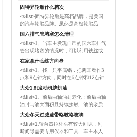
固特异轮胎什么档次
<&list>固特异轮胎是高档品牌，是美国
的汽车轮胎品牌。虽然是高档轮胎品
牌，但是中高低端的轮胎都有生产，这
国六排气管堵塞怎么清理
也是为了更好的开拓市场。
<&list>1、当车主发现自己的国六车排气
管出现堵塞的情况时，可以利用铁丝或
者是细棍，直接将杂物给取出来，如果
在家拿什么练方向盘
堵塞情况比较严重，也可以采取应急措
<&list>1、找一只平底锅，把两耳看作3
施。 <&list>2、直接利用木棍将所有的
点和9点钟方向，同时在6点钟和12点钟
杂物推到排气管里面的位置处，然后将
方向做一个标记。 <&list>2、双手握住
三元催化器拆解开，就可以将堵塞的东
大众1.8t发动机烧机油
平底锅两耳，然后往左打半圈、一圈、
西取出来。但如果是因为积碳过多引起
<&list>1、前后曲轴油封老化：前后曲轴
一圈半的练习，往右同样也要打相同的
的堵塞，就需要将三元催化器泡在草酸
油封与油大面积且持续接触，油的杂质
圈数。 <&list>3、最后强调要反复练
中进行清洗。 <&list>3、也可以利用清
和发动机内持续温度变化使其密封效果
习，这样就可以形成肌肉记忆，在真实
大众冬天过减速带咯吱咯吱响
洗剂对堵塞的情况得到解决，将清洗剂
逐渐减弱，导致渗油或漏油。<&list>2、
驾驶车辆时，不需要记忆也能打好方
放在燃油箱中，与燃油混合后，车辆启
<&list>1.转向器拉杆头有较大间隙，判
活塞间隙过大：积碳会使活塞环与缸体
向。
动时，就可以和汽油一起进入到燃烧
断间隙需要专用仪器和工具，车主本人
的间隙扩大，导致机油流入燃烧室中，