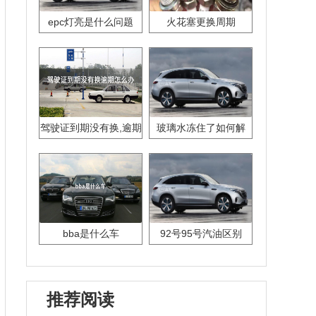
epc灯亮是什么问题
火花塞更换周期
驾驶证到期没有换,逾期
玻璃水冻住了如何解
怎么办??
决？
bba是什么车
92号95号汽油区别
推荐阅读