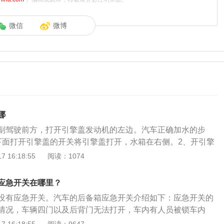
微信
微博
哪
副驾驶前方，打开引擎盖发动机的左边。汽车正确加水的步
下面打开引擎盖的开关将引擎盖打开，水箱在右侧。2、开引擎
往里推打开水箱盖，并往里面加水或防冻液，加至适量位置。
 16:18:55
阅读：1074
防冻液一定要是干净的水或高质量防冻液。盖上水箱盖，合上
内容：不能将发动机冷却液置于挡风玻璃洗涤液容器内。如果
应急开关在哪里？
到挡风玻璃上，可能难以看清前方道路。不能在发动机运转或
没有应急开关。汽车的后备箱应急开关介绍如下：应急开关的
储液罐盖。
情况，车辆四门以及后背门无法打开，车内有人员被锁车内
门应急开关开启后备箱门逃生。应急开关开启方法：放下后排