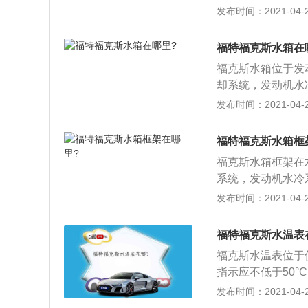
汽车冷却系统，发
发布时间：2021-04-26
等三部分构成。汽
嘶嘶声，等到声音
福特福克斯水箱在
达到膨胀罐MAX
福克斯水箱位于发
启动发动机；4、
却系统，发动机水
冷却液到膨胀罐内
分构成。汽车水箱
发布时间：2021-04-26
重新装上盖子，确
声，等到声音消失
膨胀罐MAX和M
福特福克斯水箱框
发动机；4、启动
福克斯水箱框架在
液到膨胀罐内，直
系统，发动机水冷
装上盖子，确保压
构成。汽车水箱加
发布时间：2021-04-26
等到声音消失后再
罐MAX和MIN
福特福克斯水温表
机；4、启动发动
福克斯水温表位于
膨胀罐内，直至液
指示应不低于50°
盖子，确保压力盖
间。水温过高对发
发布时间：2021-04-26
间隙减小，加剧发