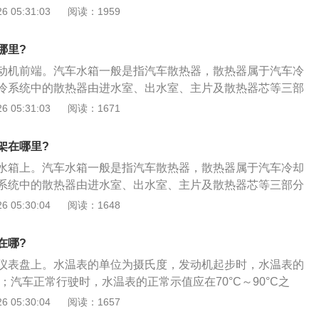
动机水冷系统中的散热器由进水室、出水室、主片及散热器芯
 05:31:03
阅读：1959
车水箱加水步骤如下：1、逆时针方向转动压力盖，如果听到
消失后再打开；2、将适量的冷却液加注在冷却液膨胀罐内，
哪里?
和MIN刻度之间的位置；3、在冷却液膨胀罐盖打开的情况下，
动机前端。汽车水箱一般是指汽车散热器，散热器属于汽车冷
启动发动机后，罐内冷却液会慢慢减少，这时候再添加适量的
冷系统中的散热器由进水室、出水室、主片及散热器芯等三部
，直至液面达到冷却液膨胀罐MAX和MIN度之间的位置；5、
加水步骤如下：1、逆时针方向转动压力盖，如果听到嘶嘶
 05:31:03
阅读：1671
保压力盖用手拧紧并完全入位。
后再打开；2、将适量的冷却液加注在冷却液膨胀罐内，达到
IN刻度之间的位置；3、在冷却液膨胀罐盖打开的情况下，启动
架在哪里?
发动机后，罐内冷却液会慢慢减少，这时候再添加适量的冷却
水箱上。汽车水箱一般是指汽车散热器，散热器属于汽车冷却
至液面达到冷却液膨胀罐MAX和MIN度之间的位置；5、重新
系统中的散热器由进水室、出水室、主片及散热器芯等三部分
力盖用手拧紧并完全入位。
水步骤如下：1、逆时针方向转动压力盖，如果听到嘶嘶声，
 05:30:04
阅读：1648
打开；2、将适量的冷却液加注在冷却液膨胀罐内，达到膨胀
刻度之间的位置；3、在冷却液膨胀罐盖打开的情况下，启动发动
在哪?
机后，罐内冷却液会慢慢减少，这时候再添加适量的冷却液到
仪表盘上。水温表的单位为摄氏度，发动机起步时，水温表的
面达到冷却液膨胀罐MAX和MIN度之间的位置；5、重新装上
C；汽车正常行驶时，水温表的正常示值应在70°C～90°C之
用手拧紧并完全入位。
动机的影响如下：1、发动机的零部件膨胀会使各部件配合的
 05:30:04
阅读：1657
动机磨损；2、使机油黏度降低，这种情况会导致各部件磨损