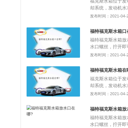
福克斯水箱位于发
能够以一定的滑移
却系统，发动机水
滑路面上，轮胎摩
分构成。汽车水箱
发布时间：2021-04-26
不会改善车轮打滑
声，等到声音消失
P，否则滑动会更
膨胀罐MAX和M
器的数据判断。此
福特福克斯水箱口
发动机；4、启动
福特福克斯水箱放
液到膨胀罐内，直
水口螺丝，拧开即
装上盖子，确保压
汽车冷却系统，发
发布时间：2021-04-26
等三部分构成。汽
嘶嘶声，等到声音
福特福克斯水箱在
达到膨胀罐MAX
福克斯水箱位于发
启动发动机；4、
却系统，发动机水
冷却液到膨胀罐内
分构成。汽车水箱
发布时间：2021-04-26
重新装上盖子，确
声，等到声音消失
膨胀罐MAX和M
福特福克斯水箱放
发动机；4、启动
福特福克斯水箱放
液到膨胀罐内，直
水口螺丝，拧开即
装上盖子，确保压