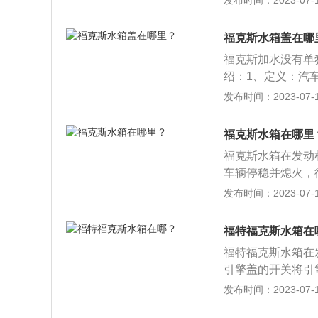
发布时间：2023-07-17
座椅靠背，后排座
好。然后用机械钥
福克斯水箱盖在哪
福克斯加水没有单
绍：1、定义：汽
冷系统中的散热器
发布时间：2023-07-17
方式：将车辆停稳
剂；启动发动机，
福克斯水箱在哪里
险杠卸下。拆卸时
福克斯水箱在发动
间慢慢拆卸，切不
车辆停稳并熄火，
剂随着冷却液一同
启动发动机，直至
发布时间：2023-07-17
险杠卸下。拆卸时
间慢慢拆卸，切不
福特福克斯水箱在
清洗剂随着冷却液
福特福克斯水箱在
引擎盖的开关将引
打开水箱盖，并往
发布时间：2023-07-17
水。盖上水箱盖，