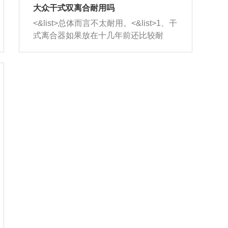
室，最后形成废气排出，就可以让三元
无法制作，需要将车辆送到修理厂或4s
造成烧机油。<&list>3、机油粘度。使用
大众干式双离合耐用吗
催化器得到清洗，排气管堵塞的情况就
店；<&list>2.车辆半轴套管防尘罩破
机油粘度过小的话，同样会有烧机油现
<&list>总体而言不太耐用。<&list>1、干
能够得到解决。
裂，破裂后会出现漏油现象，使半轴磨
象，机油粘度过小具有很好的流动性，
式离合器如果放在十几年前还比较耐
损严重，磨损的半轴容易损坏，产生异
容易窜入到气缸内，参与燃烧。<&list>
用，但是由于现在的汽车发动机动力输
响；<&list>3.稳定器的转向胶套和球头
4、机油量。机油量过多，机油压力过
出越来越高，使得干式离合器散热不足
老化，一般是使用时间过长造成的。解
大，会将部分机油压入气缸内，也会出
的缺陷也逐渐暴露出来。<&list>2、由于
决方法是更换新的质量好的转向橡胶套
现烧机油。<&list>5、机油滤清器堵塞：
干式双离合的工作环境暴露在空气中，
和球头。
会导致进气不畅，使进气压力下降，形
而离合器的散热也是通离合器罩上面的
成负压，使机油在负压的情况下吸入燃
几个小孔来进行散热。但是在行驶过程
烧室引起烧机油。<&list>6、正时齿轮或
中变速箱需要换挡，就不得不使得离合
链条磨损：正时齿轮或链条的磨损会引
器频繁工作。<&list>3、长时间的低速行
起气阀和曲轴的正时不同步。由于轮齿
驶以及过于频繁的启停，导致离合器的
或链条磨损产生的过量侧隙，使得发动
温度不断升高，而低速行驶时空气流动
机的调节无法实现：前一圈的正时和下
效率不高，无法将离合器中的热量有效
一圈可能就不一样。当气阀和活塞的运
的带走，导致离合器内部的温度不断升
动不同步时，会造成过大的机油消耗。
高，加速离合器的磨损。
解决方法：更换正时齿轮或链条。<&list
>7、内垫圈、进风口破裂：新的发动机
设计中，经常采用各种由金属和其他材