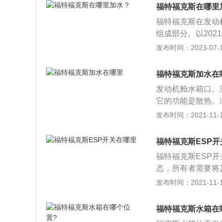
风玻璃洗涤液容器
福特福克斯在哪里
道路。2、不能在
福特福克斯在发动
组成部分。以202
1468mm，轴距为
发布时间：2023-07-17
搭载了1.5l自然
是6挡手动变速箱
福特福克斯加水在
立悬架。
发动机舱水箱口。
它的功能是散热。
水套进行连续循环
发布时间：2021-11-10
组成部分。确保冷
之间。如果冷却液
福特福克斯ESP
却剂的浓度保持在48
福特福克斯ESP
却水箱的盖子。2.
态，所有者需要将
置，不要过量填充
急情况下保持车身
发布时间：2021-11-10
到“喀哒”声并感觉
操纵性。使用单边
所有者手动关闭此
福特福克斯水箱在
中，ESP系统将