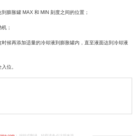
胀罐 MAX 和 MIN 刻度之间的位置；
动机；
这时候再添加适量的冷却液到膨胀罐内，直至液面达到冷却液
全入位。
china.com
）编辑或翻译，转载请务必注明来源。