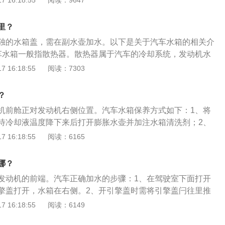
 16:18:55
阅读：9647
椅头枕外侧都有座椅放倒的标识，只需按图示方向推到座椅就
匙或一字螺丝刀等工具转动应急开关，开启后背箱门。
里？
独的水箱盖，需在副水壶加水。以下是关于汽车水箱的相关介
车水箱一般指散热器。散热器属于汽车的冷却系统，发动机水
由进水室、出水室、主片及散热器芯等三部分构成。2、保养
 16:18:55
阅读：7303
并熄火，待冷却液温度降下来后打开膨胀水壶并加注水箱清洗
直至散热风扇工作后再怠速运转5--10分钟；熄火并将车辆前保
？
一定要确保所有固定螺丝均已拧下，同时再缓慢地由两端向中
机前舱正对发动机右侧位置。汽车水箱保养方式如下：1、将
要将固定卡扣弄断；确保冷却液温度完全冷却过后将水箱清洗
待冷却液温度降下来后打开膨胀水壶并加注水箱清洗剂；2、
排出，最后再更换新的发动机冷却液。
散热风扇工作后再怠速运转5-10分钟；3、熄火并将车辆前保
 16:18:55
阅读：6165
一定要确保所有固定螺丝均已拧下，同时再缓慢的由两端向中
要将固定卡扣弄断；4、确保冷却液温度完全冷却过后将水箱
哪？
一同排出，最后再更换新的发动机冷却液。
发动机的前端。汽车正确加水的步骤：1、在驾驶室下面打开
擎盖打开，水箱在右侧。2、开引擎盖时需将引擎盖闩往里推
里面加水，加至适量位置。3、注意加的水一定要是干净的
 16:18:55
阅读：6149
合上引擎盖即可。扩展内容：1、不能将发动机冷却液置于挡