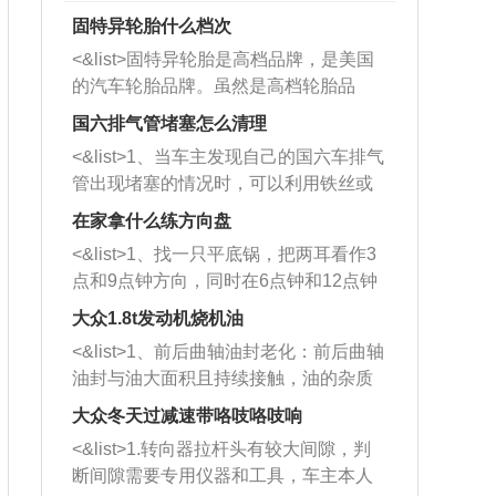
固特异轮胎什么档次
<&list>固特异轮胎是高档品牌，是美国
的汽车轮胎品牌。虽然是高档轮胎品
牌，但是中高低端的轮胎都有生产，这
国六排气管堵塞怎么清理
也是为了更好的开拓市场。
<&list>1、当车主发现自己的国六车排气
管出现堵塞的情况时，可以利用铁丝或
者是细棍，直接将杂物给取出来，如果
在家拿什么练方向盘
堵塞情况比较严重，也可以采取应急措
<&list>1、找一只平底锅，把两耳看作3
施。 <&list>2、直接利用木棍将所有的
点和9点钟方向，同时在6点钟和12点钟
杂物推到排气管里面的位置处，然后将
方向做一个标记。 <&list>2、双手握住
三元催化器拆解开，就可以将堵塞的东
大众1.8t发动机烧机油
平底锅两耳，然后往左打半圈、一圈、
西取出来。但如果是因为积碳过多引起
<&list>1、前后曲轴油封老化：前后曲轴
一圈半的练习，往右同样也要打相同的
的堵塞，就需要将三元催化器泡在草酸
油封与油大面积且持续接触，油的杂质
圈数。 <&list>3、最后强调要反复练
中进行清洗。 <&list>3、也可以利用清
和发动机内持续温度变化使其密封效果
习，这样就可以形成肌肉记忆，在真实
大众冬天过减速带咯吱咯吱响
洗剂对堵塞的情况得到解决，将清洗剂
逐渐减弱，导致渗油或漏油。<&list>2、
驾驶车辆时，不需要记忆也能打好方
放在燃油箱中，与燃油混合后，车辆启
<&list>1.转向器拉杆头有较大间隙，判
活塞间隙过大：积碳会使活塞环与缸体
向。
动时，就可以和汽油一起进入到燃烧
断间隙需要专用仪器和工具，车主本人
的间隙扩大，导致机油流入燃烧室中，