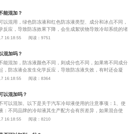
眼无法识别，加入色素就很容易区分。冷却液有以下3点区
：以乙二醇为主的防冻液呈现出绿色。二甘醇防冻液为蓝色。
不能混加？
为红色。2、成本不同：乙醇易着火，易蒸发，配制时其含量
可以混用，绿色防冻液和红色防冻液类型、成分和冰点不同，
不宜在工作温度较高的柴油机冷却系统中使用，甘油（丙三
学反应，导致防冻效果下降，会生成絮状物导致冷却系统的堵
含量要相当大时才能得到低冰点冷却液。3、沸点不同：甘油
介绍如下：防冻液的功能：对发动机的冷却系统起到防腐保护
 16:18:55
阅读：9751
-17摄氏度，沸点为290摄氏度，与水混合后的冰点最低可达-
温度到达100摄氏度时水沸开锅；防止水垢的产生，避免降低
醇的冰点为-11.5摄氏度沸点为197.4摄氏度，与水混合后的冰
；保证发动机在低温下正常工作。防冻液的介绍：防冻液是一
氏度。
以混加吗？
的冷却液，主要用于液冷式发动机冷却系统，防冻液具有冬天
不能混加，防冻液颜色不同，则成分也不同，如果将不同成分
全年防水垢，防腐蚀等优良性能。
起，防冻液会发生化学反应，导致防冻液失效，有时还会凝
色的防冻液，如果是不同品牌，稳定剂也可能不同，混用会降
 16:18:55
阅读：8364
，因此最好也不要混用。最好用相同品牌，相同颜色的防冻
合后，需要将水箱中的防冻液完全排空，然后用纯净水冲洗，
可以混加吗？
液的颜色一般有绿色、蓝色、粉红色、有些还有荧光效果。通
不可以混加。以下是关于汽车冷却液使用的注意事项：1、使
，丙二醇是蓝色，丙三醇是粉红色。厂家将防冻液染成不同颜
液：不同品牌的冷却液其生产配方会有所差异，如果混合使
止混用：为了防止和其他液体弄混，防止人误食，很多厂商也
间很可能会发生化学反应，造成添加剂失效。2、注意冷却液
 16:18:55
阅读：8210
配方，从而进行区分。渗漏时便于区别：发动机渗出以后，由
液的有效期多为两年，添加时应确认该产品在有效期之内，必
在判断和检修时很容易辨别。安全考虑：发动机这些化学成分
为两年或每行驶4万公里更换一次，更换时应放净旧液，将冷