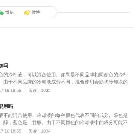
微信
微博
加吗
色的冷却液，可以混合使用。如果是不同品牌相同颜色的冷却
。由于不同品牌的冷却液成分不同，混合使用会影响冷却液的
至对汽车发动机造成严重损坏。原因：每种防冻液内部的主要
 16:18:55
阅读：1033
一旦混合使用将会导致车辆在使用的过程当中产生化学反应，
无法预估。市面上的所有防冻液主要成分有3种，分别是乙二
混用吗
醇；乙二醇的整体颜色为绿色，丙二醇的整体颜色是红色中带
液不能混合使用。冷却液的每种颜色代表不同的成分。绿色是
的整体颜色是呈现蓝色的；之所以将防冻液的颜色进行明显的
二醇，蓝色是二甘醇。由于不同颜色的冷却液中的成分可能不
便辨别，如果是不同颜色的防冻液混加到一起，如乙二醇和丙
发生化学反应，导致冷却液不能充分发挥应有的作用。由于不
 16:18:55
阅读：1004
会反应生成胶基。