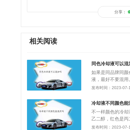
分享：
相关阅读
同色冷却液可以混
如果是同品牌同颜
液，最好不要混用
正常工作效果，甚
发布时间：2023-07-17
成分会相差很大，
给车辆带来的伤害
冷却液不同颜色能
醇，丙二醇和二甘
不一样颜色的冷却
点橘色，而二甘醇
乙二醇，红色是丙
区分，就是为了方
同，混合时可能会
发布时间：2023-07-17
二醇在高温高压下