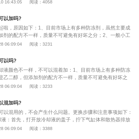
常工作效果，严重的还会对汽车发动机造成损伤。截止到2019
 16:43:05
阅读：4058
售的汽车防冻液各种各样，颜色的不同是为了对防冻液的成分
的防冻液其中的成分和比例也会存在差异，所以防冻效果也会
可以加吗?
色的防冻液混加了后，由于防冻液里面的成分不同，所以很容
起啦，原因如下：1、目前市场上有多种防冻剂，虽然主要成
造成防冻液失效。所以在添加防冻液的时候，一定要注意防冻
加剂的配方不一样，质量不可避免有好坏之分；2、一般小工
添加同种颜色的防冻液。关于使用防冻液时需要注意的事项：
具有很强的腐蚀性，损坏了汽车的冷却系统，有些防冻液也会
 06:09:04
阅读：3231
，尽量选择原厂或者同等品牌同等颜色的防冻液，使其可以更
蚀水箱，造成较大事故；3、有些防冻产品虽然生产厂家正
期更换防冻液，一般来说，汽车每行驶20000公里就要更换了。
配方不同，如果混合使用，各种添加剂很可能发生化学反应，
时，不要往里面加水。
可以吗?
损坏其综合防腐能力，造成沉淀、结垢和腐蚀的危害，从而影
却液颜色不一样，不可以混着加：1、目前市场上有多种防冻
命。
是乙二醇，但添加剂的配方不一样，质量不可避免有好坏之
厂生产的防冻液都具有很强的腐蚀性，损坏了汽车的冷却系
 06:09:04
阅读：3233
会在流入发动机后腐蚀水箱，造成较大事故；3、有些防冻产
规，但由于添加剂配方不同，如果混合使用，各种添加剂很可
以混加吗?
导致添加剂失效，损坏其综合防腐能力，造成沉淀、结垢和腐
可以混用的，不会产生什么问题。更换步骤和注意事项如下：
响发动机的使用寿命。
却液：首先，打开放冷却液的盖子，拧下气缸体和散热器排放
低速热下进行；2、添加新的冷却液，要注意冷却液放尽后，
 06:09:04
阅读：3388
热器排放开关；3、从散热器加液体加注规定的冷却液，直到