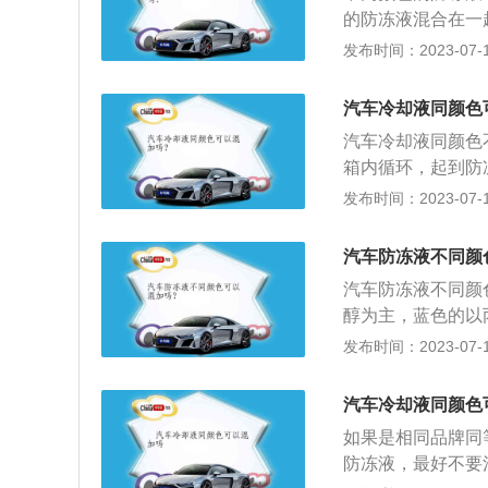
常，乙二醇是绿色
的防冻液混合在一
色的目的如下：禁
固。即使是相同颜
发布时间：2023-07-17
会添加不同的颜色
低冷却和清洁效果
于其自身有颜色，
液。防冻液意外混
都是有毒的，所以
汽车冷却液同颜色
再重新加入。防冻
汽车冷却液同颜色
常，乙二醇是绿色
箱内循环，起到防
色的目的如下：禁
色，以观察是否泄
发布时间：2023-07-17
会添加不同的颜色
1、熄火等待30
于其自身有颜色，
下水箱底壳的螺丝
都是有毒的，所以
汽车防冻液不同颜
分钟使冷却循环系
汽车防冻液不同颜
钟后观察防冻液壶
醇为主，蓝色的以
平衡，可能会发生
发布时间：2023-07-17
又叫防冻冷却液，
结冰膨胀胀裂散热
​汽车冷却液同颜
和使用寿命，许多
如果是相同品牌同
防冻液，最好不要