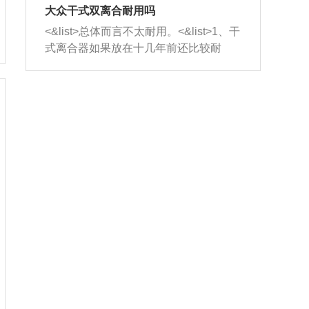
室，最后形成废气排出，就可以让三元
无法制作，需要将车辆送到修理厂或4s
造成烧机油。<&list>3、机油粘度。使用
大众干式双离合耐用吗
催化器得到清洗，排气管堵塞的情况就
店；<&list>2.车辆半轴套管防尘罩破
机油粘度过小的话，同样会有烧机油现
<&list>总体而言不太耐用。<&list>1、干
能够得到解决。
裂，破裂后会出现漏油现象，使半轴磨
象，机油粘度过小具有很好的流动性，
式离合器如果放在十几年前还比较耐
损严重，磨损的半轴容易损坏，产生异
容易窜入到气缸内，参与燃烧。<&list>
用，但是由于现在的汽车发动机动力输
响；<&list>3.稳定器的转向胶套和球头
4、机油量。机油量过多，机油压力过
出越来越高，使得干式离合器散热不足
老化，一般是使用时间过长造成的。解
大，会将部分机油压入气缸内，也会出
的缺陷也逐渐暴露出来。<&list>2、由于
决方法是更换新的质量好的转向橡胶套
现烧机油。<&list>5、机油滤清器堵塞：
干式双离合的工作环境暴露在空气中，
和球头。
会导致进气不畅，使进气压力下降，形
而离合器的散热也是通离合器罩上面的
成负压，使机油在负压的情况下吸入燃
几个小孔来进行散热。但是在行驶过程
烧室引起烧机油。<&list>6、正时齿轮或
中变速箱需要换挡，就不得不使得离合
链条磨损：正时齿轮或链条的磨损会引
器频繁工作。<&list>3、长时间的低速行
起气阀和曲轴的正时不同步。由于轮齿
驶以及过于频繁的启停，导致离合器的
或链条磨损产生的过量侧隙，使得发动
温度不断升高，而低速行驶时空气流动
机的调节无法实现：前一圈的正时和下
效率不高，无法将离合器中的热量有效
一圈可能就不一样。当气阀和活塞的运
的带走，导致离合器内部的温度不断升
动不同步时，会造成过大的机油消耗。
高，加速离合器的磨损。
解决方法：更换正时齿轮或链条。<&list
>7、内垫圈、进风口破裂：新的发动机
设计中，经常采用各种由金属和其他材