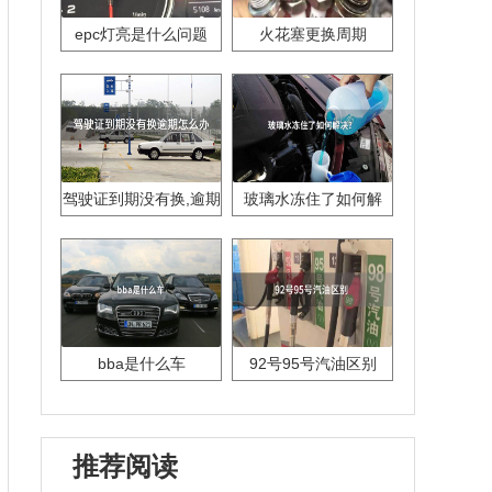
epc灯亮是什么问题
火花塞更换周期
驾驶证到期没有换,逾期
玻璃水冻住了如何解
怎么办??
决？
bba是什么车
92号95号汽油区别
推荐阅读