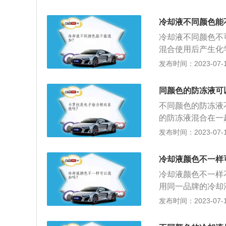
同比例的冷却液肉
别：1、颜色不同
冷却液不同颜色能
丙二醇防冻液则会
冷却液不同颜色不
不宜超过40％，
混合使用后产生化
醇），水中甘油的
塞。防冻液的相关
发布时间：2023-07-17
（丙三醇）的冰点为
作用；防止发动机
46.5摄氏度，乙二
散热器的散热作用
点最低可达-68摄
同颜色的防冻液可
种含有特殊添加剂
不同颜色的防冻液
防冻，夏天防沸，
的防冻液混合在一
固。即使是相同颜
发布时间：2023-07-17
低冷却和清洁效果
液。防冻液意外混
冷却液颜色不一样
再重新加入。防冻
冷却液颜色不一样
常，乙二醇是绿色
用同一品牌的冷却
色的目的如下：禁
用，多种添加剂之
发布时间：2023-07-17
会添加不同的颜色
的有效期限：冷却
于其自身有颜色，
须定期更换，一般