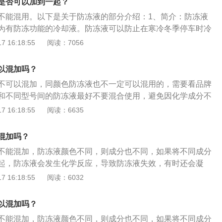
，一般的玻璃水、防冻液这些液体都会染色，防止误服。
是否可以加到一起？
，再换上新液。3、避免兑水使用：传统的无机型冷却液不可
不能混用。以下是关于防冻液的部分介绍：1、简介：防冻液
成沉淀，严重影响防冻液的正常功能。有机型冷却液则可以兑
为有防冻功能的冷却液。防冻液可以防止在寒冷冬季停车时冷
兑得太多。
热器和冻坏发动机气缸体或盖。2、不能混加的原因：混用多
 16:18:55
阅读：7056
能会发生化学反应，造成添加剂失效，导致防冻液沸点和冰点
的综合防腐能力，引起沉淀、结垢和腐蚀等危害，从而影响防
以混加吗？
不可以混加，同颜色防冻液也不一定可以混用的，需要看品牌
和不同型号间的防冻液最好不要混合使用，避免因化学成分不
。选择防冻液的方法：防冻液的基本指标是冰点与沸点，市场
 16:18:55
阅读：6635
15℃、-25℃、-30℃、-40℃等几种规格，一般要选择比所在地
℃以上的为宜。判断是否缺少防冻液的方法：观察仪表盘上的防
混加吗？
亮起，很可能是缺少防冻液，当然也不排除是因为缸内温度过
不能混加，防冻液颜色不同，则成分也不同，如果将不同成分
冻液水箱。如果液位低于最低刻度线（MIN），不可继续行
起，防冻液会发生化学反应，导致防冻液失效，有时还会凝
冻液。检查防冻液水壶上的水位刻度标识。防冻液正常是在最
色的防冻液，如果是不同品牌，稳定剂也可能不同，混用会降
 16:18:55
阅读：6032
之间位置，防冻液缺不缺需看刻度，如防冻液低于最低水位，
，因此最好也不要混用。最好用相同品牌，相同颜色的防冻
合后，需要将水箱中的防冻液完全排空，然后用纯净水冲洗，
以混加吗？
液的颜色一般有绿色、蓝色、粉红色、有些还有荧光效果。通
不能混加，防冻液颜色不同，则成分也不同，如果将不同成分