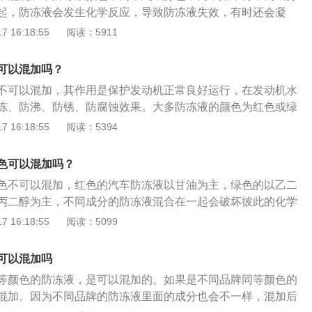
，丙二醇是蓝色，丙三醇是粉红色。厂家将防冻液染成不同颜
起，防冻液会发生化学反应，导致防冻液失效，有时还会凝
止混用：为了防止和其他液体弄混，防止人误食，很多厂商也
色的防冻液，如果是不同品牌，稳定剂也可能不同，混用会降
 16:18:55
阅读：5911
配方，从而进行区分。渗漏时便于区别：发动机渗出以后，由
，因此最好也不要混用。最好用相同品牌，相同颜色的防冻
在判断和检修时很容易辨别。安全考虑：发动机这些化学成分
合后，需要将水箱中的防冻液完全排空，然后用纯净水冲洗，
，一般的玻璃水、防冻液这些液体都会染色，防止误服。
可以混加吗？
液的颜色一般有绿色、蓝色、粉红色、有些还有荧光效果。通
不可以混加，其作用是保护发动机正常良好运行，在发动机水
，丙二醇是蓝色，丙三醇是粉红色。厂家将防冻液染成不同颜
冻、防沸、防锈、防腐蚀效果。大多防冻液的颜色为红色或绿
止混用：为了防止和其他液体弄混，防止人误食，很多厂商也
露或与发动机其他液体相区别，避免混淆。冷却液更换方式：
 16:18:55
阅读：5394
配方，从而进行区分。渗漏时便于区别：发动机渗出以后，由
分钟，将冷却液温度冷却；2、用千斤顶举升车辆；3、用扳手拧
在判断和检修时很容易辨别。安全考虑：发动机这些化学成分
，废液盆承接旧液；4、扳手拆开箱盖；5、加入软化水怠速5
，一般的玻璃水、防冻液这些液体都会染色，防止误服。
色可以混加吗？
统内部充分清洗；6、加入新冷却液至水位上限；7、怠速5分
色不可以混加，红色的汽车防冻液以甘油为主，绿色的以乙二
刻度线补满即可。
丙二醇为主，不同成分的防冻液混合在一起会破坏彼此的化学
降低防冻液的沸点、增加防冻液的腐蚀性等情况。汽车防冻液
 16:18:55
阅读：5099
意为有防冻功能的冷却液，可以防止在寒冷冬季停车时冷却液
器和发动机气缸体或气缸盖。汽车防冻液直接影响汽车的性能
色可以混加吗
人认为防冻液只是冬天才使用，但其实防冻液全年都要使用。
等颜色的防冻液，是可以混加的。如果是不同品牌同等颜色的
混加。因为不同品牌的防冻液里面的成分也会不一样，混加后