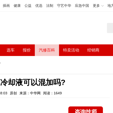
插画
健康
公益
优选
法制
守艺中华
应急中国
更多
地
选车
报价
汽修百科
特卖活动
经销商
?
冷却液可以混加吗?
8:03
原创
来源：中华网
阅读：1649
咨询技师