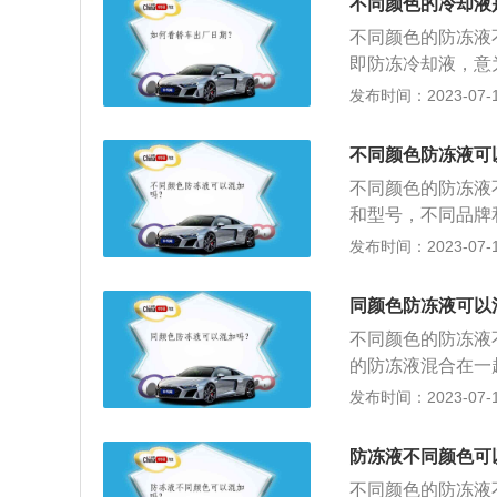
都是有毒的，所以
不同颜色的冷却液
却系统清洗干净后
不同颜色的防冻液
以兑水使用，会生
即防冻冷却液，意
水使用，但水不能
却液结冰而胀裂散
发布时间：2023-07-17
种添加剂之间很可
的变化，破坏各自
不同颜色防冻液可
冻液的使用寿命。
不同颜色的防冻液
和型号，不同品牌
同导致防冻液失效
发布时间：2023-07-17
上防冻液的冰点有-
区最低气温低10
同颜色防冻液可以
冻液警报灯。如果
不同颜色的防冻液
高而引起。检查防
的防冻液混合在一
驶，需及时添加防
固。即使是相同颜
发布时间：2023-07-17
高水位与最低水位
低冷却和清洁效果
说明缺少防冻液。
液。防冻液意外混
防冻液不同颜色可
再重新加入。防冻
不同颜色的防冻液