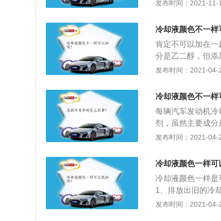
会影响防冻液的正
发布时间：2021-11-10
年8月，市面上在
做区分，不同颜色
冷却液颜色不一样
不一样。当不同颜
肯定不可以加在一
易发生化学反应，
分是乙二醇，但添
液的颜色差别，要
厂生产的防冻液都
发布时间：2021-04-28
1、使用防冻液时
在流入发动机后腐
好的工作。2、定
规，但由于添加剂
3、当防冻液缺失
冷却液颜色不一样
导致添加剂失效，
每辆汽车发动机冷
响发动机的使用寿
剂，虽然主要成分
分；2、一般小工
发布时间：2021-04-28
统，有些防冻液也
品虽然生产厂家正
冷却液颜色一样可
能发生化学反应，
冷却液颜色一样是
蚀的危害，从而影
1、排放出旧的冷
开关，应在发动机
发布时间：2021-04-28
应拧紧气缸体和散