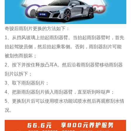
奇骏后雨刮片更换的方法如下：
1、从挡风玻璃上抬起雨刮器臂。当抬起雨刮器臂时，首先
抬起驾驶员侧，然后抬起乘客侧。否则，雨刮器刮片可能
被划伤而损坏；
2、按下并按住释放凸耳A。然后沿着雨刮器臂移动雨刮器
刮片以拆下；
3、取下雨刮器刮片；
4、把新雨刮器刮片插入雨刮器臂，直至听到咔哒声；
5、更换刮片后可以使用喷水功能试喷水然后再观察刮水情
况。