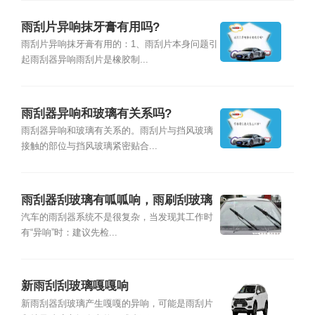
雨刮片异响抹牙膏有用吗?
雨刮片异响抹牙膏有用的：1、雨刮片本身问题引
起雨刮器异响雨刮片是橡胶制...
雨刮器异响和玻璃有关系吗?
雨刮器异响和玻璃有关系的。雨刮片与挡风玻璃
接触的部位与挡风玻璃紧密贴合...
雨刮器刮玻璃有呱呱响，雨刷刮玻璃
响怎么回事
汽车的雨刮器系统不是很复杂，当发现其工作时
有“异响”时：建议先检...
新雨刮刮玻璃嘎嘎响
新雨刮器刮玻璃产生嘎嘎的异响，可能是雨刮片