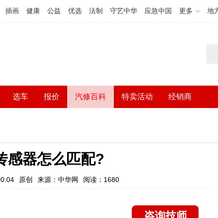
插画
健康
公益
优选
法制
守艺中华
应急中国
更多
地
选车
报价
汽修百科
特卖活动
经销商
传感器怎么匹配?
0:04
原创
来源：中华网
阅读：1680
咨询技师