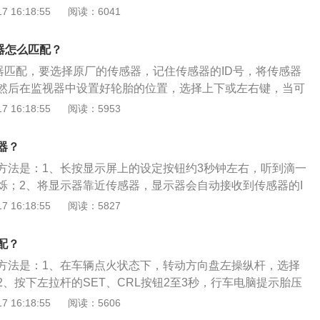
。胎压监测：胎压监测是在汽车行驶过程中对轮胎气压进行实
 16:18:55
阅读：6041
轮胎漏气和低气压进行报警，以确保行车安全。直接式胎压监
测装置是利用安装在每一个轮胎里的压力传感器来直接测量轮
器怎么匹配？
线发射器将压力信息从轮胎内部发送到中央接收器模块上，然
感器匹配，要选择原厂的传感器，记住传感器的ID号，将传感器
据进行显示。当轮胎气压太低或漏气时，系统会自动报警。间
然后在监视器中设置好轮胎的位置，选择上下或左右键，当可
某轮胎的气压降低时，车辆的重量会使该轮的滚动半径变小，
D号就已经匹配了。常用的胎压监测方式有以下3种：直接式胎
 16:18:55
阅读：5953
车轮快。通过比较轮胎之间的转速差别，以达到监视胎压的目
压监测装置是利用安装在每一个轮胎里的压力传感器来直接测
警系统实际上是依靠计算轮胎滚动半径来对气压进行监测。轮
用无线发射器将压力信息从轮胎内部发送到中央接收器模块
TPMS)介绍：它兼有上述两个系统的优点，在两个互相成对角的
器？
气压数据进行显示。当轮胎气压太低或漏气时，系统会自动报
感器，并装备一个4轮间接系统。与全部使用直接系统相比，
方法是：1、长按显示屏上的设定按钮约3秒钟左右，听到滴一
监测：当某轮胎的气压降低时，车辆的重量会使该轮的滚动半径
以降低成本，克服间接系统不能检测出多个轮胎同时出现气压
烁；2、将显示器靠近传感器，显示器会自动接收到传感器的I
比其他车轮快。通过比较轮胎之间的转速差别，以达到监视胎
，它仍然不能像直接系统那样提供所有4个轮胎内实际压力的
D后点击OK键；3、按SET进入其他轮胎，依次靠近其他传感
 16:18:55
阅读：5827
轮胎报警系统实际上是依靠计算轮胎滚动半径来对气压进行监
即可。胎压传感器是指胎压监测报警器，其工作原理是：当轮
系统(TPMS)介绍：它兼有上述两个系统的优点，在两个互相成
过高或过低、温度过高的异常情况时，终端会自动报警和显示
直接传感器，并装备一个4轮间接系统。与全部使用直接系统
配？
车行驶的安全。
系统可以降低成本，克服间接系统不能检测出多个轮胎同时出
方法是：1、在车辆点火状态下，转动方向盘左操纵杆，选择
。但是，它仍然不能像直接系统那样提供所有4个轮胎内实际
、按下左拉杆的SET、CRL按钮2至3秒，行车电脑提示胎压
是；3、喇叭鸣笛两次，表示正在重新进行胎压监测学习；4、
 16:18:55
阅读：5606
长亮、左后视镜转向灯长亮，表示左前胎压重新学习；5、增