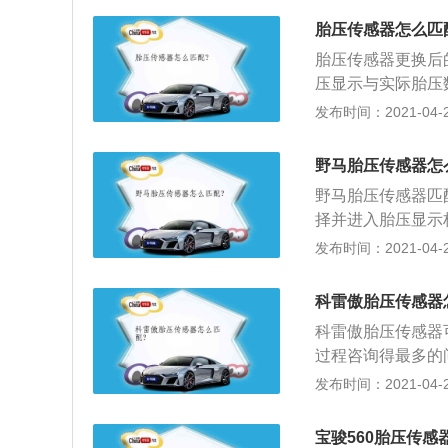
加或减少左前轮胎
胎压传感器怎么匹
胎压学习模式；7
胎压传感器更换后
学习完毕即可完成
压显示与实际胎压
法；2、在车辆点
发布时间：2021-04-27
按下左拉杆的SET
选择是（进入胎压
野马胎压传感器怎
压监测学习。（行
野马胎压传感器匹
亮、左后视镜转向
择并进入胎压显示栏
（释放）左前轮胎
行车电脑提示胎压
发布时间：2021-04-26
过程，喇叭鸣笛提
则不学习）；4、
指示四个胎压监测
车电脑也有显示：
科雷傲胎压传感器
亮，表示正在进行
科雷傲胎压传感器
左前轮胎压，约5
过程咨询得最多的
程，喇叭鸣笛以提
器的接线方式基本
发布时间：2021-04-26
约3秒，提示四轮
的还有五线制的；
一根线连接电源正
宝骏560胎压传感