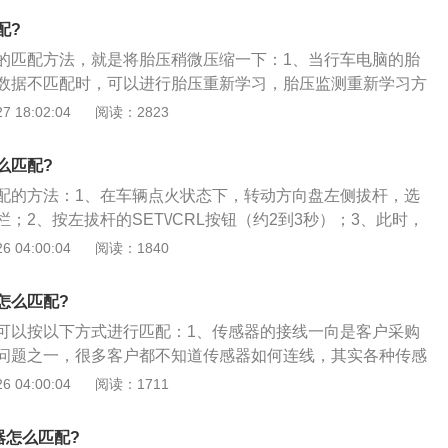
压力5秒左右即可完成左前轮胎的学习；6、喇叭鸣笛提示进入
配?
、喇叭鸣笛两次，转向灯长亮3秒左右，指示四个胎压监测重新
的匹配方法，就是将胎压稍微压缩一下：1、当行车电脑的胎
匹配。
数据不匹配时，可以进行胎压重新学习，胎压监测重新学习方
火状态下，转动方向盘左操纵杆，选择并输入胎压显示栏；3、
 18:02:04
阅读：2823
\/CRL按钮（约2--3秒），此时行车电脑提示胎压监测再学习，
监测再学习模式）；此时喇叭鸣响两次，表示正在重新进行胎
么匹配?
车电脑也有显示屏：胎压学习）；4、车辆左转向辅助灯长
配的方法：1、在车辆点火状态下，转动方向盘左侧拔杆，选
灯长亮，表示左前胎压重新学习。此时，增加（充气）或减少
；2、按左拔杆的SET\/CRL按钮（约2到3秒）；3、此时，
压力，约5秒（或±8kpa值）。完成车辆左前胎压监测的再学习
监测重新学习，选择是（进入胎压监测重新学习模式），（否
 04:00:04
阅读：1840
示进入胎压学习模式；5、喇叭鸣笛两次，转向灯长亮约3秒，
此时，喇叭鸣笛两次，提示正在进行胎压监测重新学习。（行
重新学习完毕。
胎压学习中；5、车辆左转向辅助灯长亮，左后视镜转向灯长
怎么匹配?
左前轮胎压重新学习。此时，增大（加气）或者减小（放气）
可以按以下方式进行匹配：1、传感器的接线一向是客户采购
秒（或者±8KPa值）。完成对车辆左前轮胎压监测重新学习过
问题之一，很多客户都不知道传感器如何连线，其实各种传感
示进入右前轮胎压学习模式；6、喇叭鸣笛两次，转向灯长亮
都是一样的，压力传感器一般有两线制、三线制、四线制，有
 04:00:04
阅读：1711
胎压监测重新学习完毕。
2、压力传感器两线制比较简单，一般客户都知道怎么接线，
极，另一个线也就是信号线经过仪器连接到电源负极，这种是
器怎么匹配?