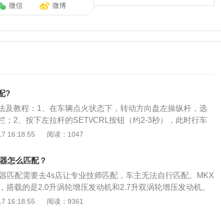
微信
微博
配?
法及教程：1、在车辆点火状态下，转动方向盘左操纵杆，选
；2、按下左拉杆的SET\/CRL按钮（约2-3秒），此时行车
再学习，选择是进入胎压监测再学习模式；此时喇叭鸣响两
 16:18:55
阅读：1047
进行胎压监测学习；3、车辆左转向辅助灯长亮、左后视镜转
前胎压重新学习。此时，增加充气或减少释放左前轮胎压力，
感器怎么匹配？
左前胎压监测的再学习过程，喇叭鸣笛提示进入胎压学习模
感器匹配需要去4s店让专业技师匹配，车主无法自行匹配。MKX
两次，转向灯长亮约3秒，指示四个胎压监测重新学习完毕。
，搭载的是2.0升涡轮增压发动机和2.7升双涡轮增压发动机。
动机最大功率为186kw，最大扭矩为378nm，最大功率转速为每
 16:18:55
阅读：9361
大扭矩转速为每分钟2500转。2.7升双涡轮增压发动机最大功率