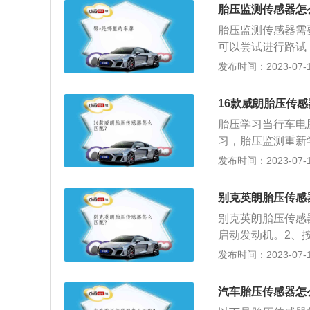
为250kw，最大
胎压监测传感器怎
每分钟3000转
胎压监测传感器需
用的是麦弗逊式独
可以尝试进行路试
型，四驱版车型配
钟即可。汽车轮胎
发布时间：2023-07-17
有胎压监测系统。
轮胎的各种状况进
16款威朗胎压传
器工作原理的就是
胎压学习当行车电
数据通过无线信号
习，胎压监测重新
分析判断，并根据
输入胎压显示栏。按
发布时间：2023-07-17
胎压监测再学习，
示正在重新进行胎
别克英朗胎压传感
车辆左转向辅助灯
别克英朗胎压传感
增加（充气）或减
启动发动机。2、
前胎压监测的再学
将四个轮胎充气至
发布时间：2023-07-17
向灯长亮约3秒，
于胎压传感器的资
原理的就是当汽车
汽车胎压传感器怎
过无线信号传输给