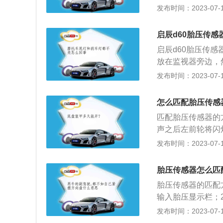
身电脑中进行匹配
发布时间：2023-07-17
时自动监测，并对
测：直接式胎压监
启辰d60胎压传感
胎的气压，利用无
启辰d60胎压传
后对各轮胎气压数
放在监视器旁边，
接式胎压监测：当
以看到传感器的I
发布时间：2023-07-17
导致其转速比其他
压监测：直接式胎
的。间接式轮胎报
量轮胎的气压，利
胎智能监控系统(
怎么匹配胎压传感
上，然后对各轮胎
轮胎内装备直接传
匹配胎压传感器的
警。 间接式胎压
这种复合式系统可
声之后左前轮将闪
变小，导致其转速
过低的缺陷。但是
D，显示器接收到I
发布时间：2023-07-17
压的目的。间接式
实时数据。
器，逐个进行调试
测。轮胎智能监控
胎出现漏气、胎压
对角的轮胎内装备
胎压传感器怎么匹
轮胎状态，确保汽
相比，这种复合式
胎压传感器的匹配
现气压过低的缺陷
输入胎压显示栏；2
压力的实时数据。
监测再学习后选择
发布时间：2023-07-17
车辆左转向辅助灯