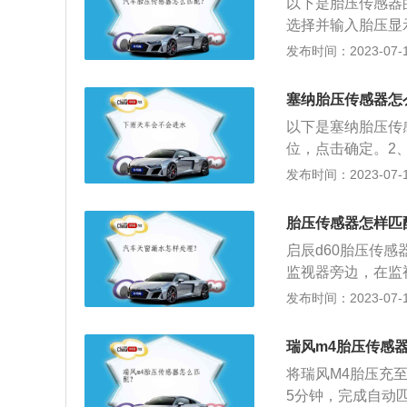
以下是胎压传感器
出分析判断，并根
选择并输入胎压显
压监测在学习，选
发布时间：2023-07-17
向灯长亮约3秒，
胎压传感器工作原
塞纳胎压传感器怎
压、胎温等数据通
以下是塞纳胎压传
温数据做出分析判
位，点击确定。2
向空气喷嘴，按下
发布时间：2023-07-17
操作，喇叭会再响
展资料：1、在轮
胎压传感器怎样匹
把旧电池拗下来。
启辰d60胎压传
监视器旁边，在监
器ID号已经匹配
发布时间：2023-07-17
胎压监测装置是利
射器将压力信息从
瑞风m4胎压传感
示。当轮胎气压太
将瑞风M4胎压充
压监测工作原理是
5分钟，完成自动
致其转速比其他车