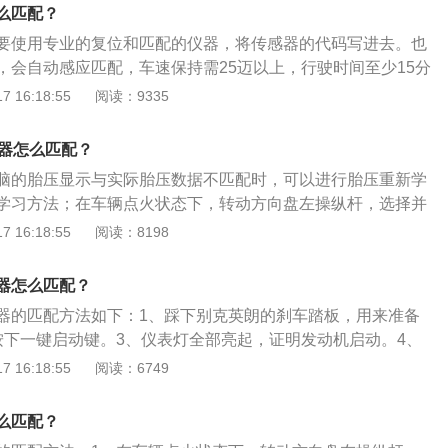
扭矩为542nm，最大功率转速为每分钟5250转，最大扭矩转速为
么匹配？
，搭载缸内直喷技术和使用铝合金缸盖缸体。林肯MKX的前悬架使
要使用专业的复位和匹配的仪器，将传感器的代码写进去。也
立悬架，后悬架使用的是多连杆独立悬架。这款车有四驱版车
，会自动感应匹配，车速保持需25迈以上，行驶时间至少15分
备了适时四驱技术，使用多片离合器式中央差速器。
胎压的高低对汽车的性能和动力有着重要作用，每辆车上都会
 16:18:55
阅读：9335
胎压监测通过记录轮胎转速或安装在轮胎中的电子传感器，对
行实时自动监测，从而为行驶提供有效的安全保障。胎压传感
感器怎么匹配？
当汽车开动时，安装到各个轮胎的传感器就会将胎压、胎温等
脑的胎压显示与实际胎压数据不匹配时，可以进行胎压重新学
传输给中央接收器，接收器接收到数据后对胎压胎温数据做出
学习方法；在车辆点火状态下，转动方向盘左操纵杆，选择并
情况在报警器显示器上进行显示和警告。
下左拉杆的SET/CRL按钮（约2-3秒），此时行车电脑提示
 16:18:55
阅读：8198
选择是（进入胎压监测再学习模式）；此时喇叭鸣响两次，表
压监测学习。（行车电脑也有显示屏：胎压学习）。检测显示
器怎么匹配？
长亮、左后视镜转向灯长亮，表示左前胎压重新学习。此时，
器的匹配方法如下：1、踩下别克英朗的刹车踏板，用来准备
少（释放）左前轮胎压力，约5秒（或±8kpa值）。完成车辆左
按下一键启动键。3、仪表灯全部亮起，证明发动机启动。4、
习过程，喇叭鸣笛提示进入胎压学习模式；喇叭鸣笛两次，转
标准气压。5、按下轮胎压力复位键即可匹配完成。以下是关
 16:18:55
阅读：6749
指示四个胎压监测重新学习完毕。
料介绍：以下是胎压传感器的资料扩展：1、胎压传感器工作
开动时，安装到各个轮胎的传感器就会将胎压、胎温等数据通
么匹配？
中央接收器。2、中央接收器接收到数据后对胎压胎温数据做