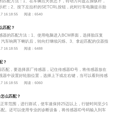
的匹配方法：1、在车辆点火状态下，转动方向盘左操纵杆，
据情况在报警器显示器上进行显示和警告。
示栏；2、按下左拉杆的SETCRL按钮，此时行车电脑提示胎
择是，然后进入胎压监测在学习模式；3、喇叭呜笛两次，转
 16:18:55
阅读：6540
四个胎压监测重新学习完毕。以下对胎压传感器的更多介绍：
理的就是当汽车开动时，安装到各个轮胎的传感器就会将胎
么匹配？
过无线信号传输给中央接收器，接收器接收到数据后对胎压胎
感器的匹配方法：1、使用电脑进入BCM界面，选择胎压复
断，并根据情况在报警器显示器上进行显示和警告。
、汽车响两下喇叭后，转向灯继续闪烁。3、拿起匹配的仪器指
匹配的仪器按钮，听到喇叭声即可。4、四个轮胎完成后重复
 16:18:55
阅读：6488
两次，即为匹配成功。以下是关于胎压传感器换电池方法的扩
胎一侧拆下内置传感器。2、沿硅胶边沿划开，慢慢撕开。3、
配？
4、装电池测试，将硅胶密封。
感器匹配，要选择原厂传感器，记住传感器ID号，将传感器放在
视器中设置好轮胎位置，选择上下或左右键，当可以看到传感
成功。胎压传感器原理有以下两种：1、直接式胎压监测直接式
 16:18:55
阅读：6060
用安装在每一个轮胎里压力传感器测量轮胎气压，利用无线发
轮胎内部发送到中央接收器模块上，对各轮胎气压数据进行显
器怎么匹配？
低或漏气时，系统会自动报警。2、间接式胎压监测间接式胎
至正常范围，进行路试，使车速保持25迈以上，行驶时间至少1
当某轮胎气压降低时，车辆重量会使该轮滚动半径将变小，导
匹配。还可以使用专业的诊断设备，将传感器ID号码输入到车
轮快。通过比较轮胎之间转速差别，监视胎压。