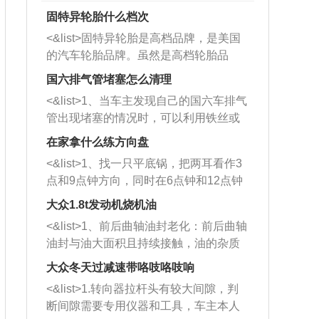
固特异轮胎什么档次
<&list>固特异轮胎是高档品牌，是美国
的汽车轮胎品牌。虽然是高档轮胎品
牌，但是中高低端的轮胎都有生产，这
国六排气管堵塞怎么清理
也是为了更好的开拓市场。
<&list>1、当车主发现自己的国六车排气
管出现堵塞的情况时，可以利用铁丝或
者是细棍，直接将杂物给取出来，如果
在家拿什么练方向盘
堵塞情况比较严重，也可以采取应急措
<&list>1、找一只平底锅，把两耳看作3
施。 <&list>2、直接利用木棍将所有的
点和9点钟方向，同时在6点钟和12点钟
杂物推到排气管里面的位置处，然后将
方向做一个标记。 <&list>2、双手握住
三元催化器拆解开，就可以将堵塞的东
大众1.8t发动机烧机油
平底锅两耳，然后往左打半圈、一圈、
西取出来。但如果是因为积碳过多引起
<&list>1、前后曲轴油封老化：前后曲轴
一圈半的练习，往右同样也要打相同的
的堵塞，就需要将三元催化器泡在草酸
油封与油大面积且持续接触，油的杂质
圈数。 <&list>3、最后强调要反复练
中进行清洗。 <&list>3、也可以利用清
和发动机内持续温度变化使其密封效果
习，这样就可以形成肌肉记忆，在真实
大众冬天过减速带咯吱咯吱响
洗剂对堵塞的情况得到解决，将清洗剂
逐渐减弱，导致渗油或漏油。<&list>2、
驾驶车辆时，不需要记忆也能打好方
放在燃油箱中，与燃油混合后，车辆启
<&list>1.转向器拉杆头有较大间隙，判
活塞间隙过大：积碳会使活塞环与缸体
向。
动时，就可以和汽油一起进入到燃烧
断间隙需要专用仪器和工具，车主本人
的间隙扩大，导致机油流入燃烧室中，