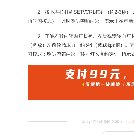
2、按下左拉杆的SET\/CRL按钮（约2-
再学习模式）；此时喇叭鸣响两次，表示正在重新
3、车辆左转向辅助灯长亮、左后视镜转向灯
（释放）左前轮胎压力，约5秒（或±8kpa值）
习模式；喇叭鸣笛两次，转向灯长亮约3秒，指示
本文内容为中华网·汽车（
auto.