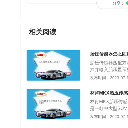
分享：
相关阅读
胎压传感器怎么匹
胎压传感器匹配方
择并输入胎压显示栏
电脑提示胎压监测
发布时间：2023-07-17
次，表示正在重新
向灯长亮，表示左
林肯MKX胎压传
约5秒。完成车辆
林肯MKX胎压传
式；4、喇叭鸣笛
是一款中大型SUV
2.0升涡轮增压发
发布时间：2023-07-17
分钟5500转，最