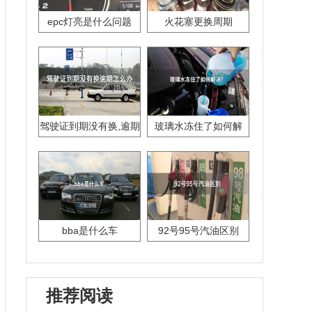
epc灯亮是什么问题
火花塞更换周期
驾驶证到期没有换,逾期
玻璃水冻住了如何解
怎么办??
决？
bba是什么车
92号95号汽油区别
推荐阅读