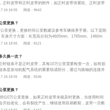
，正时皮带和正时皮带的附件，如正时皮带张紧轮、正时皮带
再次启动，减少损失），发动机的气门弯曲，活塞、连杆变
会发生磨损或老化。更换正时皮带必要性：正时皮带负责发动
 16:18:55
阅读：9642
，使用正时皮带，请牢记更换周期，到了公里数及时更换。
确协调，所以它对发动机的正常工作至关重要。一旦正时皮带
工作会停止或者乱套，发动机将不能工作，严重的情况气缸盖
公里更换？
8W公里更换，更换时间公里数建议参考车辆保养手册。以下是朗
车身尺寸方面：长宽高分别为4605mm、1765mm、1460m
mm。2、配色方面：朗逸继承大众车系在国内一贯的“上深下
 16:18:55
阅读：8121
是在二者之间，参照日系中级车的设计风格，加入一条融合了中
3、动力方面：大众新朗逸是大众旗下的一款紧凑型轿车，搭
多久换一次？
是：1.2升涡轮增压发动机、1.4升涡轮增压发动机和1.5升自
正时链条不是正时皮带，其每10万公里需要检查一次，如有损
链条是发动机配气系统的重要组成部分，通过与曲轴的连接并
来保证进、排气时间的准确。轩逸是日产全球同步推出的一款
 16:18:55
阅读：5536
新设计搭载先进技术，在车身尺寸方面，其长宽高分别为4641
、1450mm，轴距为2712mm，全系采用前置前驱的驱动方式。
公里更换？
8到10万公里更换，如果正时皮带未能及时更换，当使用时间
会开始老化，会有裂纹产生，继续使用容易断裂，皮带一旦断
顶气门，气门会因此停止工作，汽车将不能正常使用。轩逸是