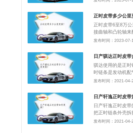
发布时间：2023-07-17
东风日产乘用车公司
m、1447mm，轴
正时皮带多少公里
最大动力91kw，峰
正时皮带6至8万
接曲轴和凸轮轴来
项：正式皮带如果
发布时间：2023-07-17
撞击，容易变形或
强力按压2个皮带
日产骐达正时皮带
辅机的轴承，为此
骐达使用的是正时
即可；检查皮带的
时链条是发动机配
这时用力一压皮带
比来保证进、排气
发布时间：2021-04-26
轮的记号与气门室
3、将正时链条依
日产轩逸正时皮带
滑轮；4、拧松滑轮
日产轩逸正时皮带
钢真插如孔内，用
把正时链条外壳拆
紧固定螺栓，拔出
上，固定住曲轴；
发布时间：2021-04-26
6、转回发动机右
槽平衡对齐，将专
压缩机皮带；8、