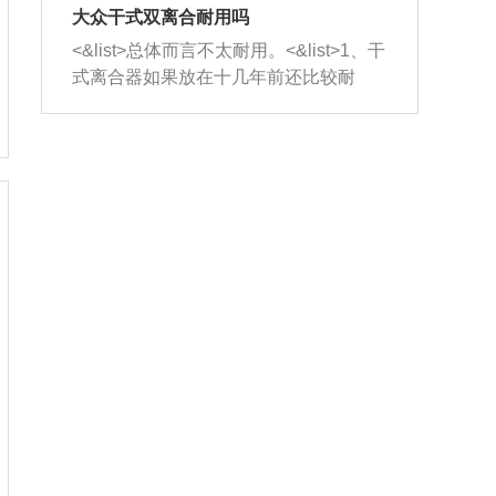
室，最后形成废气排出，就可以让三元
无法制作，需要将车辆送到修理厂或4s
造成烧机油。<&list>3、机油粘度。使用
大众干式双离合耐用吗
催化器得到清洗，排气管堵塞的情况就
店；<&list>2.车辆半轴套管防尘罩破
机油粘度过小的话，同样会有烧机油现
<&list>总体而言不太耐用。<&list>1、干
能够得到解决。
裂，破裂后会出现漏油现象，使半轴磨
象，机油粘度过小具有很好的流动性，
式离合器如果放在十几年前还比较耐
损严重，磨损的半轴容易损坏，产生异
容易窜入到气缸内，参与燃烧。<&list>
用，但是由于现在的汽车发动机动力输
响；<&list>3.稳定器的转向胶套和球头
4、机油量。机油量过多，机油压力过
出越来越高，使得干式离合器散热不足
老化，一般是使用时间过长造成的。解
大，会将部分机油压入气缸内，也会出
的缺陷也逐渐暴露出来。<&list>2、由于
决方法是更换新的质量好的转向橡胶套
现烧机油。<&list>5、机油滤清器堵塞：
干式双离合的工作环境暴露在空气中，
和球头。
会导致进气不畅，使进气压力下降，形
而离合器的散热也是通离合器罩上面的
成负压，使机油在负压的情况下吸入燃
几个小孔来进行散热。但是在行驶过程
烧室引起烧机油。<&list>6、正时齿轮或
中变速箱需要换挡，就不得不使得离合
链条磨损：正时齿轮或链条的磨损会引
器频繁工作。<&list>3、长时间的低速行
起气阀和曲轴的正时不同步。由于轮齿
驶以及过于频繁的启停，导致离合器的
或链条磨损产生的过量侧隙，使得发动
温度不断升高，而低速行驶时空气流动
机的调节无法实现：前一圈的正时和下
效率不高，无法将离合器中的热量有效
一圈可能就不一样。当气阀和活塞的运
的带走，导致离合器内部的温度不断升
动不同步时，会造成过大的机油消耗。
高，加速离合器的磨损。
解决方法：更换正时齿轮或链条。<&list
>7、内垫圈、进风口破裂：新的发动机
设计中，经常采用各种由金属和其他材