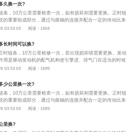
时，皮带轮上面有一个圆孔，对正链条外壳上面的凹槽里；
多久换一次?
器是可以调整的，安装时要不间隙调整到位，不然会报故障
链条，10万公里需要检查一次，如有损坏则需要更换。正时链
带轮都是自由转动的。
统的重要组成部分，通过与曲轴的连接并配合一定的传动比来
的准确。正时链条的安装方法如下：1、将凸轮轴正时齿轮的
 03:53:03
阅读：1604
的记号对准；2、将曲轴正时齿轮记号与前盖记号对准；3、将
曲轴正时齿轮、水泵皮带轮、惰轮、凸轮轴正时齿轮和滑轮；
多长时间可以换?
栓1\/4—1\/2圈，将自动张紧器推杆压缩到最低位置用钢真插
正时链条，10万公里检修一次，若出现损坏啧需要更换。发动
调整滑轮，逆时针旋转使滑轮两调整孔与地面平行，锁紧固定
作用是驱动发动机的配气机构使引擎进、排气门在适当的时候
5、顺时针旋转曲轴2圈，检查正时记号是否正确对准；6、转
证发动机气缸能够正常地吸气和排气。以下是正时皮带的更换
 03:53:03
阅读：1699
时链条外下罩，正时皮带外上罩；7、装回发电机，空调压缩
室盖拆开，曲轴皮带轮拆卸掉，把正时链条外壳拆掉；转动曲
检查发动机有无异常。
缸上止点，将曲轴固定镙丝拧上，固定住曲轴；2、转动进排
多少公里换一次?
后端有凹槽，将两根凸轮轴凹槽平衡对齐，将专用工具卡进
链条，10万公里需要检查一次，如有损坏则需要更换。正时链
条装上新链条。曲轴皮带轮也是没有滑键的，安装时，皮带轮
统的重要组成部分，通过与曲轴的连接并配合一定的传动比来
对正链条外壳上面的凹槽里；4、曲轴位置传感器是可以调整
的准确。正时链条的安装方法如下：1、将凸轮轴正时齿轮的
 03:53:03
阅读：1589
隙调整到位，不然会报故障码；曲轴链轮与皮带轮都是自由转
的记号对准；2、将曲轴正时齿轮记号与前盖记号对准；3、将
曲轴正时齿轮、水泵皮带轮、惰轮、凸轮轴正时齿轮和滑轮；
公里换?
栓1\/4—1\/2圈，将自动张紧器推杆压缩到最低位置用钢真插