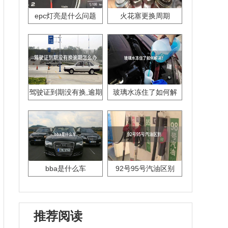
epc灯亮是什么问题
火花塞更换周期
驾驶证到期没有换,逾期
玻璃水冻住了如何解
怎么办??
决？
bba是什么车
92号95号汽油区别
推荐阅读