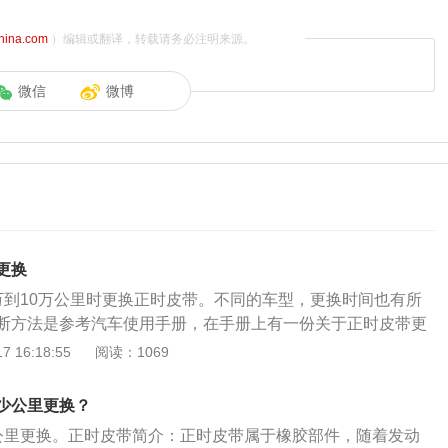
china.com
）编辑或翻译，转载请务必注明来源。
微信
微博
更换
万到10万公里时更换正时皮带。不同的车型，更换时间也有所
断方法是参考汽车使用手册，在手册上有一份关于正时皮带更
动机正时皮带，又称时规皮带，是发动机配气机构的重要组成
 16:18:55
阅读：1069
盖的凸轮轴正时轮，下部连接曲轴正时轮，正时皮带是发动机
件，它通过与曲轴的连接并配合一定的传动比来保证进、排气
少公里更换？
时没有征兆，一断发动机气门、点火就会停止或者乱套，情况
公里更换。正时皮带简介：正时皮带属于橡胶部件，随着发动
缸盖、气门、曲轴等部件损坏。正时皮带断了以后会导致汽车