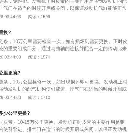
链条，免维护。发动机正时皮带的主要作用是驱动发动机的配
调整滑轮，逆时针旋转使滑轮两调整孔与地面平行，锁紧固定
排气门在适当的时候开启或关闭，以保证发动机气缸能够正常
5、顺时针旋转曲轴2圈，检查正时记号是否正确对准；6、转
下是正时皮带的更换步骤：1、将气门室盖拆开，曲轴皮带轮
 03:44:03
阅读：1599
时链条外下罩，正时皮带外上罩；7、装回发电机，空调压缩
条外壳拆掉；转动曲轴，将曲轴转到一缸上止点，将曲轴固定
检查发动机有无异常。
曲轴；2、转动进排气凸轮轴，凸轮轴后端有凹槽，将两根凸
里换?
，将专用工具卡进去；3、拆下旧链条装上新链条。曲轴皮带
链条，10万公里需要检查一次，如有损坏则需要更换。正时皮
，安装时，皮带轮上面有一个圆孔，对正链条外壳上面的凹槽
统的重要组成部分，通过与曲轴的连接并配合一定的传动比来
传感器是可以调整的，安装时要不间隙调整到位，不然会报故
的准确。正时皮带的安装方法如下：1、将凸轮轴正时齿轮的
 03:44:03
阅读：1570
皮带轮都是自由转动的。
的记号对准；2、将曲轴正时齿轮记号与前盖记号对准；3、将
曲轴正时齿轮、水泵皮带轮、惰轮、凸轮轴正时齿轮和滑轮皮
公里更换?
安装螺栓1\/4—1\/2圈，将自动张紧器推杆压缩到最低位置用
链条，10万公里检修一次，如出现损坏即可更换。发动机正时
卡环钳调整滑轮，逆时针旋转使滑轮两调整孔与地面平行，锁
驱动发动机的配气机构使引擎进、排气门在适当的时候开启或
钢针；5、顺时针旋转曲轴2圈，检查正时记号是否正确对准；
机气缸能够正常地吸气和排气。以下是正时皮带的更换步骤：
 03:44:03
阅读：1710
指甲正时皮带外下罩，正时皮带外上罩；7、装回发电机，空调
开，曲轴皮带轮拆卸掉，把正时链条外壳拆掉；转动曲轴，将
着车检查发动机有无异常。
点，将曲轴固定镙丝拧上，固定住曲轴；2、转动进排气凸轮
多少公里更换?
凹槽，将两根凸轮轴凹槽平衡对齐，将专用工具卡进去；3、
（皮带）10-15万公里更换。发动机正时皮带的主要作用是驱
链条。曲轴皮带轮也是没有滑键的，安装时，皮带轮上面有一
构使引擎进、排气门在适当的时候开启或关闭，以保证发动机
外壳上面的凹槽里；4、曲轴位置传感器是可以调整的，安装