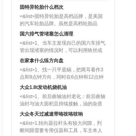
固特异轮胎什么档次
<&list>固特异轮胎是高档品牌，是美国
的汽车轮胎品牌。虽然是高档轮胎品
牌，但是中高低端的轮胎都有生产，这
国六排气管堵塞怎么清理
也是为了更好的开拓市场。
<&list>1、当车主发现自己的国六车排气
管出现堵塞的情况时，可以利用铁丝或
者是细棍，直接将杂物给取出来，如果
在家拿什么练方向盘
堵塞情况比较严重，也可以采取应急措
<&list>1、找一只平底锅，把两耳看作3
施。 <&list>2、直接利用木棍将所有的
点和9点钟方向，同时在6点钟和12点钟
杂物推到排气管里面的位置处，然后将
方向做一个标记。 <&list>2、双手握住
三元催化器拆解开，就可以将堵塞的东
大众1.8t发动机烧机油
平底锅两耳，然后往左打半圈、一圈、
西取出来。但如果是因为积碳过多引起
<&list>1、前后曲轴油封老化：前后曲轴
一圈半的练习，往右同样也要打相同的
的堵塞，就需要将三元催化器泡在草酸
油封与油大面积且持续接触，油的杂质
圈数。 <&list>3、最后强调要反复练
中进行清洗。 <&list>3、也可以利用清
和发动机内持续温度变化使其密封效果
习，这样就可以形成肌肉记忆，在真实
大众冬天过减速带咯吱咯吱响
洗剂对堵塞的情况得到解决，将清洗剂
逐渐减弱，导致渗油或漏油。<&list>2、
驾驶车辆时，不需要记忆也能打好方
放在燃油箱中，与燃油混合后，车辆启
<&list>1.转向器拉杆头有较大间隙，判
活塞间隙过大：积碳会使活塞环与缸体
向。
动时，就可以和汽油一起进入到燃烧
断间隙需要专用仪器和工具，车主本人
的间隙扩大，导致机油流入燃烧室中，