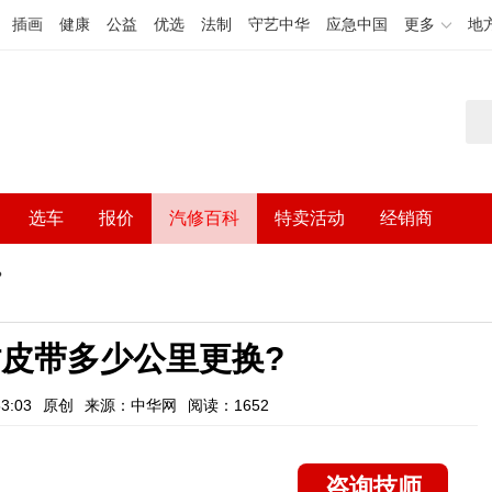
插画
健康
公益
优选
法制
守艺中华
应急中国
更多
地
选车
报价
汽修百科
特卖活动
经销商
?
皮带多少公里更换?
3:03
原创
来源：中华网
阅读：1652
咨询技师