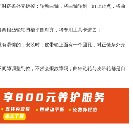
正时链条外壳拆掉；转动曲轴，将曲轴转到一缸上止点，将曲
将两根凸轮轴凹槽平衡对齐，将专用工具卡进去；
没有滑键的，安装时，皮带轮上面有一个圆孔，对正链条外壳
不间隙调整到位，不然会报故障码；曲轴链轮与皮带轮都是自