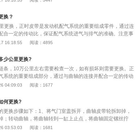
 16:18:55
阅读：5447
推出的一个轿车系列，该车长宽高分别是4641mm、1815m
距是2712mm，搭载的是型号为HR16的1.6L自然吸气发动机，
更换？
值扭矩155nm。
公里更换，正时皮带是发动机配气系统的重要组成零件，通过连
配合一定的传动比，保证配气系统进气与排气的准确。注意事
在行驶时出现断裂，会造成配气错乱，导致气门与活塞的强烈
 16:18:55
阅读：4895
者折断。检查正时皮带的方法：检查皮带的张力，可以用拇指
轮中间的皮带，张力不足时皮带出现打滑，张力过大时会损伤
多少公里更换?
把相关的调整螺母或螺栓拧松，把皮带的张力调整到良好状态
链条，10万公里左右需要检查一次，如有损坏则需要更换。正
磨损情况，旧皮带磨损严重会减小皮带和皮带轮的接触面积，
气系统的重要组成部分，通过与曲轴的连接并配合一定的传动
，皮带会下沉到皮带轮的槽内，及时更换新皮带即可。
时间的准确。正时链条的安装方法如下：1、将凸轮轴正时齿
 04:09:03
阅读：1677
盖上的记号对准；2、将曲轴正时齿轮记号与前盖记号对准；
次装如曲轴正时齿轮、水泵皮带轮、惰轮、凸轮轴正时齿轮和
如何更换?
安装螺栓1\/4—1\/2圈，将自动张紧器推杆压缩到最低位置用
的更换步骤如下：1、将气门室盖拆开，曲轴皮带轮拆卸掉，
卡环钳调整滑轮，逆时针旋转使滑轮两调整孔与地面平行，锁
掉；转动曲轴，将曲轴转到一缸上止点，将曲轴固定镙丝拧
钢针；5、顺时针旋转曲轴2圈，检查正时记号是否正确对准；
2、转动进排气凸轮轴，凸轮轴后端有凹槽，将两根凸轮轴凹
 03:53:03
阅读：1681
指甲正时链条外下罩，正时皮带外上罩；7、装回发电机，空调
用工具卡进去；3、拆下旧链条装上新链条。曲轴皮带轮也是
着车检查发动机有无异常。