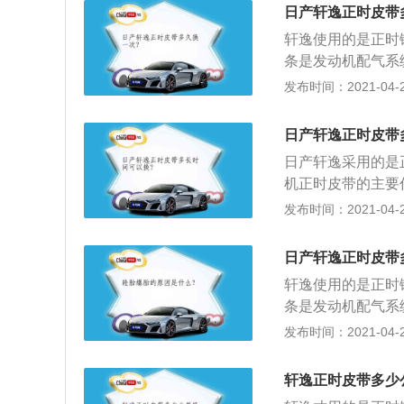
没有滑键的，安装
日产轩逸正时皮带
4、曲轴位置传感
轩逸使用的是正时
码；曲轴链轮与皮
条是发动机配气系
保证进、排气时间
发布时间：2021-04-26
记号与气门室盖上
正时链条依次装如
日产轩逸正时皮带
4、拧松滑轮安装螺
日产轩逸采用的是
如孔内，用卡环钳
机正时皮带的主要
螺栓，拔出钢针；
开启或关闭，以保
发布时间：2021-04-26
回发动机右指甲正
步骤：1、将气门
机皮带；8、着车
轴，将曲轴转到一
日产轩逸正时皮带
气凸轮轴，凸轮轴
轩逸使用的是正时
去；3、拆下旧链
条是发动机配气系
上面有一个圆孔，
保证进、排气时间
发布时间：2021-04-26
的，安装时要不间
记号与气门室盖上
动的。
正时链条依次装如
轩逸正时皮带多少
4、拧松滑轮安装螺