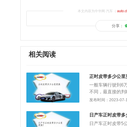
本文内容为中华网·汽车（
auto.
分享：
相关阅读
正时皮带多少公里
一般车辆行驶到6
不同，最直接的判
换时间的说明。发
发布时间：2023-07-17
部分，上部连接缸
配气系统的重要部
日产车正时皮带多
时间准确。皮带坏
日产车正时皮带5
严重的还会导致气