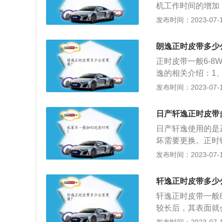
机工作时间的增加
熄火（注意：不要
张紧器和水泵等都
发布时间：2023-07-17
形、甚至缸体捣坏
机各关键部位的准
损坏，气门、点火
朗逸正时皮带多少
还会被损坏。
正时皮带一般6-
逸的相关介绍：1、
m，轴距为2610
发布时间：2023-07-17
浅”色彩搭配，但
控台的桃木搭配。
日产轩逸正时皮带
载三款发动机，分别
日产轩逸使用的是
然吸气发动机。
坏需要更换。正时
配合一定的传动比
发布时间：2023-07-17
战略车型，采用创
mm、1815mm
轩逸正时皮带多少
轩逸正时皮带一般
较长后，其表面就
裂，会导致发动机