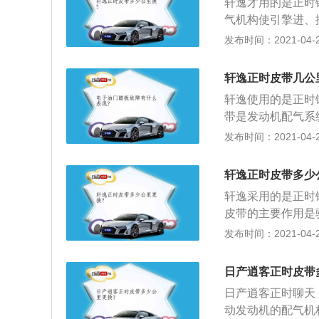
轩逸才用的是正时
如孔内，用卡环钳
气机构使引擎进、
螺栓，拔出钢针；
地吸气和排气。以
发布时间：2021-04-26
回发动机右指甲正
拆卸掉，把正时链
机皮带；8、着车
镙丝拧上，固定住
轩逸正时皮带几公
轮轴凹槽平衡对齐
轩逸使用的是正时
轮也是没有滑键的
带是发动机配气系
里；4、曲轴位置
保证进、排气时间
发布时间：2021-04-26
障码；曲轴链轮与
记号与气门室盖上
正时皮带依次装如
轩逸正时皮带多少
带轮；4、拧松滑轮
轩逸采用的是正时
钢真插如孔内，用
皮带的主要作用是
紧固定螺栓，拔出
关闭，以保证发动
发布时间：2021-04-26
6、转回发动机右
1、将气门室盖拆
压缩机皮带；8、
曲轴转到一缸上止
日产逍客正时皮带
轴，凸轮轴后端有
日产逍客正时聊天
拆下旧链条装上新
动发动机的配气机
个圆孔，对正链条