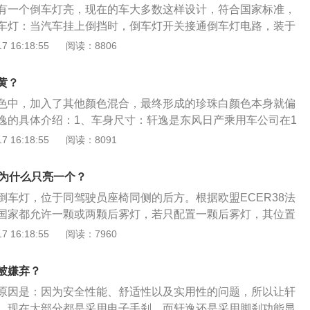
有一个倒车灯亮，现在的车大多数这样设计，符合国家标准，
车灯：当汽车挂上倒挡时，倒车灯开关接通倒车灯电路，装于
灯点亮，警告后面的车辆及行人，兼起照明作用。有些车还装
 16:18:55
阅读：8806
语音警告装置，在倒车的同时发出声响信号，示意汽车倒车。
倒车灯开关工作原理，是常开的开关（常断开），倒车灯开关
黄？
机构将开关的触点压下，闭合电路，倒挡灯亮、倒挡提示音发
色中，加入了其他颜色混合，最终形成的珍珠白颜色本身就偏
，开关触点弹起，倒挡灯电路又成断开状态。
逸的具体介绍：1、车身尺寸：轩逸是东风日产乘用车公司在1
车系列，该车长宽高分别为4641mm、1815mm、1447mm，
 16:18:55
阅读：8091
，驱动方式为前置前驱，油箱容积为47L，标准座位数为5个。
1.6HR16DE发动机，采用全铝合金缸体、真圆加工工艺(F1发
灯为什么只亮一个？
气反向布置、超薄静音正时链条、CVTV连续可变正时气门、
倒车灯，位于同驾驶员座椅同侧的后方。根据欧盟ECER38法
V、白金火花塞。最大功率80KW，最大扭矩153NM。
国家都允许一颗或两颗后雾灯，若只配置一颗后雾灯，其位置
央，或是与驾驶人同侧，配置两颗，则必须是左右对称。以下
 16:18:55
阅读：7960
倒车灯的作用：当汽车挂上倒挡时，倒车灯开关接通倒车灯电
白色倒车灯点亮，警告后面的车辆及行人，兼起照明作用；有
被嫌弃？
蜂鸣器或语音警告装置，在倒车的同时发出声响信号，示意汽
原因是：因为安全性能、舒适性以及实用性的问题，所以让轩
原理：倒车灯开关工作原理，是常开的开关（常断开），倒车
。现在大部分都是采用电子手刹，而轩逸还是采用脚刹功能显