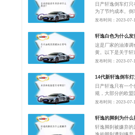
日产轩逸倒车灯只
为了节约成本。倒
车后面的白色倒车
发布时间：2023-07-17
配了倒车蜂鸣器或
倒车灯工作原理：
轩逸白色为什么发
当挂倒挡时，机械
这是厂家的油漆调
声。当脱开倒挡时
黄。以下是关于轩
959年推出的一个轿
发布时间：2023-07-17
轴距为2712mm
2、动力配置：使用
14代新轩逸倒车
动机技术）、进排
日产轩逸只有一个
双顶置凸轮轴、16
规，大部分的欧盟
可以是在车体正中
发布时间：2023-07-17
是相关信息：1、
路，装于车后面的
轩逸的脚刹为什么
些车还装配了倒车
轩逸脚刹被嫌弃的
车倒车。2、工作
逸的脚刹遭到嫌弃