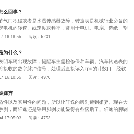
体感。2、内饰空间方面。新款轩逸的内部空间也非常出众，
动的小沙发”之称，那么在新款轩逸上面自然必不可少。新车轴
怎么回事？
mm，这给后排空间更是越级设计，宽敞舒适的后排腿部空间已达
节气门积碳或者是水温传感器故障，转速表是机械行业必备的
。日产独家设计的零重力座椅，符合人体工学的设计让驾乘者
定电机的转速、线速度或频率，常用于电机、电扇、造纸、塑
。在中高配车型上，柔软而富有支撑性的填充材料辅以透气真
、汽车、飞机、轮船制造业等。轩逸是一款紧凑型车，该车长
 16:18:55
阅读：5201
最大程度缓解用户在长途驾驶产生的疲劳感，同时也提升了内
m、1815mm、1450mm，轴距为2712mm，车身类型为4门5
以说做得非常不错。3、动力方面。全新航空铝合金发动机，
CVT无级变速。这款车的发动机为1.6LL4，进气形式为自然
气发动机，匹配上新一代XTRONICCVT无级变速器，1.6L版本
是为什么？
35ps，最大扭矩为159nm。
，最大扭矩169N·m。新一代的发动机比老款更省油，扭矩更
表明车辆出现故障，提醒车主需检修保养车辆。汽车转速表的
动力系统，对于家庭用车来说完全足够。轩逸作为合资车，在
将接收的数字脉冲信号，处理后直接读入cpu的计数口，经软
宜。4、安全方面。新轩逸在安全配置方面也很丰富，搭载了
针相应的位置，再通过cpu的控制口，放大后驱动步进电机正
 16:18:55
阅读：4976
能刹车、BSW变道盲区预警、LDW车道偏离预警系统、CTA倒
逸车身尺寸长宽高为4631mm、1760mm、1503mm，轴距
ISSANi-SAFETY智能主动安全系统的轩逸，这也让一个家用
相较老款轴距没有变化。和同级别的朗逸、卡罗拉及威朗相比，其
被嫌弃
了新的认识。
优势。
适性以及实用性的问题，所以让轩逸的脚刹遭到嫌弃。现在大
手刹，而轩逸还是采用脚刹功能显得有些落后了。轩逸的脚刹
的脚刹踏板，它是把原本用手拉的手刹换成了用脚踩的刹车，
 17:05:03
阅读：4753
出现在轩逸的自动挡车型上，在左脚左侧位置，功能跟手刹是
是拉起手刹，再踩一下就是放开手刹。由于该设计跟普遍车辆