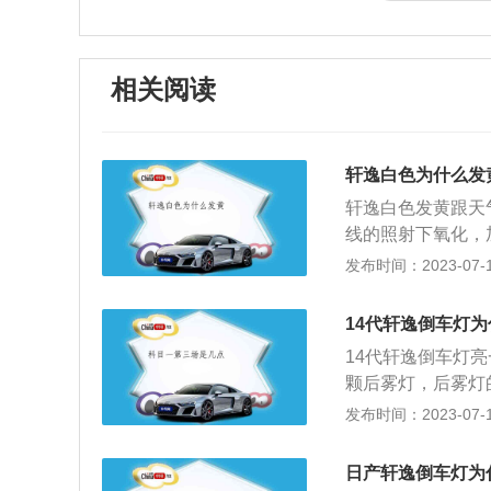
相关阅读
轩逸白色为什么发
轩逸白色发黄跟天
线的照射下氧化，
颜色发黄。白色颜
发布时间：2023-07-17
过酸或者过碱的化
样可以避免汽车漆
14代轩逸倒车灯
因为在太阳下用冷
14代轩逸倒车灯
伤害，导致漆面老化
颗后雾灯，后雾灯
CVT豪华版的车身
轩逸车用了一个雾灯
发布时间：2023-07-17
是2700毫米。动
推出4款车型，新
变速箱或CVT无级
色。 2021款轩逸的
是155牛米。
日产轩逸倒车灯为
距为2712mm。