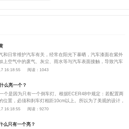
黄
气和日常维护汽车有关，经常在阳光下暴晒，汽车漆面在紫外
加上空气中的废气、灰尘、雨水等与汽车表面接触，导致汽车
色的汽车日常保养也是非常重要的，它的漆面比较特殊，对于
 16:18:55
阅读：1043
学产品都比较敏感，平时在洗车时，要选择专业的清洁剂，这
面受到伤害。在洗车的时候，不要在大太阳下面用冷水洗车，
为什么亮一个？
水洗车，由于受热胀冷缩的原理，一冷一热造成对汽车漆面的
亮一个是因为只有一个倒车灯。根据ECER48中规定：若配置两
发黄。轩逸是一款紧凑型汽车，其中轩逸2022款经典1.6XL
的位置，必须和刹车灯相距10cm以上。所以为了美观的设计，
长度是4631毫米，宽度是1760毫米，高度是1503毫米，轴距
，一个倒车灯的设计。 2021款轩逸的车型： 2021款轩逸共
 16:18:55
阅读：9270
力方面，轩逸载搭1.6升直列4缸自然吸气发动机，匹配5挡手动
车提供珠光白、钨钢灰、曜石黑、天际红、旋风橙五种车身配
变速箱。它的最大马力是122，最大功率是90千瓦，最大扭矩
车身尺寸： 2021款轩长宽高分别为4641/1815/1450mm，轴
什么只有一个亮？