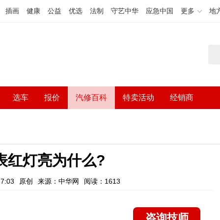
插画
健康
公益
优选
法制
守艺中华
应急中国
更多
地
选车
报价
汽修百科
特卖活动
经销商
表红灯亮为什么?
7:03
原创
来源：中华网
阅读：1613
咨询技师