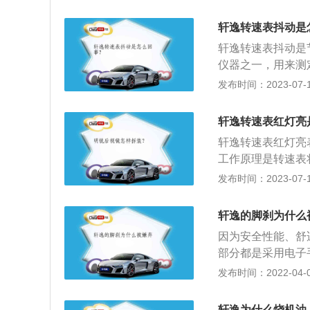
车身，更显得有立
日产一直有着“移
轩逸转速表抖动是
距达到了2712
轩逸转速表抖动是
到准B级车的标准
仪器之一，用来测
仿佛置身沙发之中
料、化纤、洗衣机
发布时间：2023-07-17
皮包覆，不仅能够
宽高分别为4641m
饰的豪华程度。可
座三厢车，变速箱为
搭载的1.6L自然吸
轩逸转速表红灯亮
吸气，最大马力为1
最大功率102kW
轩逸转速表红灯亮
大。可以说这样的
工作原理是转速表
后期保养也相对便
件计算出转速和指
发布时间：2023-07-17
整合IEB预碰撞智
负方向旋转。现款轩
车车侧预警系统的N
为2700mm，
轩逸的脚刹为什么
车的安全水平达到
只在高度方面有点
因为安全性能、舒
部分都是采用电子
不是说的是自动挡
发布时间：2022-04-04
取消了手刹，主要
一样的，踩一下就
轩逸为什么烧机油