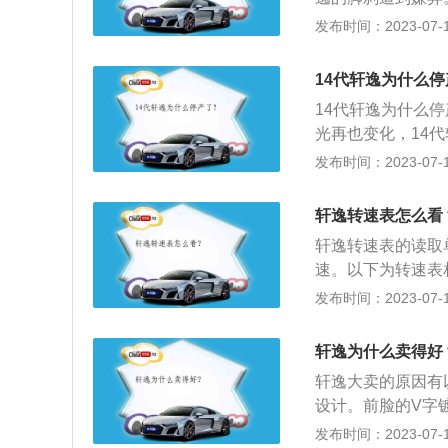
灯开关当挂倒挡时
得有些落后。以下
发布时间：2023-07-17
示音发声。当脱开
它是把原本用手拉
惯相差较大，车主
14代轩逸为什么
手刹，因此轩逸的
14代轩逸为什么
光再也变化，14
轩逸的介绍如下：1
发布时间：2023-07-17
产全球CMF平台更
实现0.26Cd超低
轩逸转速表怎么看
更有保障。2、延
轩逸转速表的读取
质感轻奢内饰，为
速。以下为转速表
an-Connec
料、化纤、洗衣机
发布时间：2023-07-17
动机4大前沿科技
动：静力矩大指针
油耗降低至4.9L。
器通过软件设计，
轩逸为什么卖得好
感：采用液晶显示
轩逸大卖的原因有以
设计。前脸的V字
包围两端的雾灯，
发布时间：2023-07-17