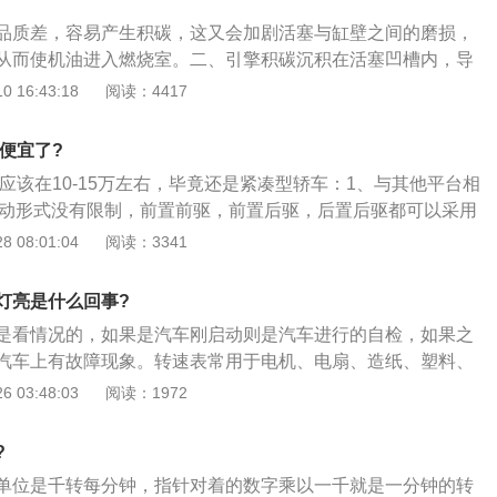
大，车主容易产生误操作，且目前大部分车型由于技术更新都
品质差，容易产生积碳，这又会加剧活塞与缸壁之间的磨损，
因此轩逸的脚刹就被嫌弃。
从而使机油进入燃烧室。二、引擎积碳沉积在活塞凹槽内，导
起，从而导致活塞环卡死不能完全密封。三、气门油封腐蚀使
 16:43:18
阅读：4417
不严密，可说气门油封是发动机中最易老化的易损件。轩逸烧
要大修一下发动机，大修的价格在5000元左右，主要看需要更
么便宜了?
每个地区的费用也不一样。日产轩逸虽然存在着烧机油的现
位应该在10-15万左右，毕竟还是紧凑型轿车：1、与其他平台相
型出现了烧机油的情况，轩逸1.6L发动机的机油比较多，而轩
驱动形式没有限制，前置前驱，前置后驱，后置后驱都可以采用
的机油比较少，但是经典版发动机的机油比较少。
计，强调轴距可变及零部件通用性。得益于灵活的部件组织形
 08:01:04
阅读：3341
可以用于设计紧凑型车，也可以用于设计大中型车甚至是大型S
鸟一脉相承，1959年诞生至2019年，历经60年进化，14次产
灯亮是什么回事?
凭借舒适性、燃油经济性和可靠性，销量提升至每年47万台，
是看情况的，如果是汽车刚启动则是汽车进行的自检，如果之
国车市总冠军”；3、2019年，轩逸继3-5月连续登顶月度销量榜首
汽车上有故障现象。转速表常用于电机、电扇、造纸、塑料、
663台的成绩夺得销量冠军，并以1-6月累计217，761辆的成
车、飞机、轮船等制造业。大多常用的为手持离心式转速表。
 03:48:03
阅读：1972
排行榜第一名。
经济的各个领域，都是必不可少的。转速表的工作优点如下：
不易抖动，抗振性能强；2、采用单片微处理器通过软件设计，
?
扰性强；3、小时计采用液晶显示，无机械部分，所以更可靠
单位是千转每分钟，指针对着的数字乘以一千就是一分钟的转