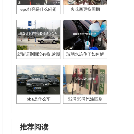
epc灯亮是什么问题
火花塞更换周期
驾驶证到期没有换,逾期
玻璃水冻住了如何解
怎么办??
决？
bba是什么车
92号95号汽油区别
推荐阅读