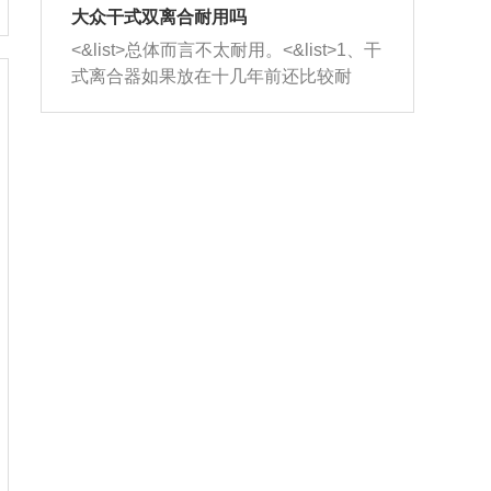
室，最后形成废气排出，就可以让三元
无法制作，需要将车辆送到修理厂或4s
造成烧机油。<&list>3、机油粘度。使用
大众干式双离合耐用吗
催化器得到清洗，排气管堵塞的情况就
店；<&list>2.车辆半轴套管防尘罩破
机油粘度过小的话，同样会有烧机油现
<&list>总体而言不太耐用。<&list>1、干
能够得到解决。
裂，破裂后会出现漏油现象，使半轴磨
象，机油粘度过小具有很好的流动性，
式离合器如果放在十几年前还比较耐
损严重，磨损的半轴容易损坏，产生异
容易窜入到气缸内，参与燃烧。<&list>
用，但是由于现在的汽车发动机动力输
响；<&list>3.稳定器的转向胶套和球头
4、机油量。机油量过多，机油压力过
出越来越高，使得干式离合器散热不足
老化，一般是使用时间过长造成的。解
大，会将部分机油压入气缸内，也会出
的缺陷也逐渐暴露出来。<&list>2、由于
决方法是更换新的质量好的转向橡胶套
现烧机油。<&list>5、机油滤清器堵塞：
干式双离合的工作环境暴露在空气中，
和球头。
会导致进气不畅，使进气压力下降，形
而离合器的散热也是通离合器罩上面的
成负压，使机油在负压的情况下吸入燃
几个小孔来进行散热。但是在行驶过程
烧室引起烧机油。<&list>6、正时齿轮或
中变速箱需要换挡，就不得不使得离合
链条磨损：正时齿轮或链条的磨损会引
器频繁工作。<&list>3、长时间的低速行
起气阀和曲轴的正时不同步。由于轮齿
驶以及过于频繁的启停，导致离合器的
或链条磨损产生的过量侧隙，使得发动
温度不断升高，而低速行驶时空气流动
机的调节无法实现：前一圈的正时和下
效率不高，无法将离合器中的热量有效
一圈可能就不一样。当气阀和活塞的运
的带走，导致离合器内部的温度不断升
动不同步时，会造成过大的机油消耗。
高，加速离合器的磨损。
解决方法：更换正时齿轮或链条。<&list
>7、内垫圈、进风口破裂：新的发动机
设计中，经常采用各种由金属和其他材