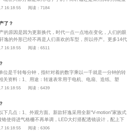
，机械机构将开关的触点压下，闭合电路，倒挡灯亮、倒挡提
是相关内容介绍：脚刹：轩逸的脚刹不是自动挡的脚刹踏板，
 16:18:55
阅读：7184
倒挡时，开关触点弹起，倒挡灯电路又成断开状态。
的手刹换成了用脚踩的刹车，由于该设计跟普遍车辆的驾驶习
容易产生误操作，且目前大部分车型由于技术更新都采用电子
停产了？
脚刹就被嫌弃。
停产的原因是因为更新换代，时代一点一点地在变化，人们的眼
代轩逸的外形已经不再是人们喜欢的车型，所以停产。更多14代
、第14代轩逸采用家族全新V-Motion2.0设计语言；得益于日
 16:18:55
阅读：6511
长、更宽的底盘结构，第14代轩逸拥有1.254豪华车宽高比，
风阻系数的同时，1.5Gpa-UHSS高刚性车身结构，让驾驶安全
？
续轩逸系列舒适性核心优势，第14代轩逸五座皆享大空间和高
单位是千转每分钟，指针对着的数字乘以一千就是一分钟的转
全家人带来赏心悦目的乘坐体验；高性能声学隔音技术和Niss
相关资料：1、用途：转速表常用于电机、电扇、造纸、塑
t日产智联系统提供轻松愉悦的用车场景。3、全新第3代HR16智能发
、汽车、飞机、轮船等制造业；2：作用：（1）指针不易抖
 16:18:55
阅读：6439
与智能主动进气格栅协同工作，将第14代轩逸百公里综合工况
不易抖动，抗振性能强；（2）抗干扰性好：采用单片微处理
所以精度高、抗干扰性强；（3）采用液晶显示器，具有时尚
？
，无机械部分，所以更可靠和更具有时尚感。
下几点：1、外观方面。新款轩逸采用全新“V-motion”家族式
镀铬使得进气格栅不再单调，LED大灯搭配透镜设计，配上下
让整辆车看起来更加时尚更加年轻。侧面简单的腰线贯穿整个
 16:18:55
阅读：6306