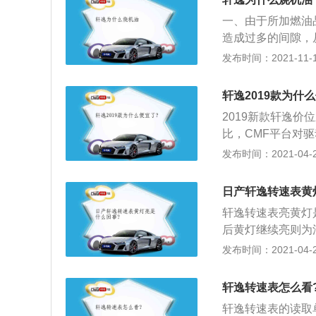
的驾驶习惯相差较
一、由于所加燃油
采用电子手刹了，
造成过多的间隙，
致活塞环粘合在一
发布时间：2021-11-10
其老化，造成密封
机油维修一般都是
轩逸2019款为什
换哪些部件，另外
2019新款轩逸价
象，但只有部分车
比，CMF平台对
逸1.8L发动机
CMF平台进行设
发布时间：2021-04-28
式，CMF平台既
UV；2、轩逸与蓝
日产轩逸转速表黄
品更新迭代。轩逸
轩逸转速表亮黄灯
并夺得“2018中
后黄灯继续亮则为
后，6月再以40，
化纤、洗衣机、汽
发布时间：2021-04-26
绩，稳夺轿车市场
转速仪测量在国民
1、静力矩大指针
轩逸转速表怎么看
所以精度高、抗干
轩逸转速表的读取
和更具有时代感。