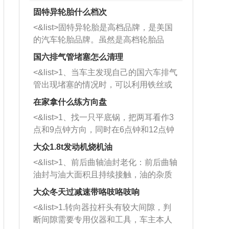
固特异轮胎什么档次
<&list>固特异轮胎是高档品牌，是美国
的汽车轮胎品牌。虽然是高档轮胎品
牌，但是中高低端的轮胎都有生产，这
国六排气管堵塞怎么清理
也是为了更好的开拓市场。
<&list>1、当车主发现自己的国六车排气
管出现堵塞的情况时，可以利用铁丝或
者是细棍，直接将杂物给取出来，如果
在家拿什么练方向盘
堵塞情况比较严重，也可以采取应急措
<&list>1、找一只平底锅，把两耳看作3
施。 <&list>2、直接利用木棍将所有的
点和9点钟方向，同时在6点钟和12点钟
杂物推到排气管里面的位置处，然后将
方向做一个标记。 <&list>2、双手握住
三元催化器拆解开，就可以将堵塞的东
大众1.8t发动机烧机油
平底锅两耳，然后往左打半圈、一圈、
西取出来。但如果是因为积碳过多引起
<&list>1、前后曲轴油封老化：前后曲轴
一圈半的练习，往右同样也要打相同的
的堵塞，就需要将三元催化器泡在草酸
油封与油大面积且持续接触，油的杂质
圈数。 <&list>3、最后强调要反复练
中进行清洗。 <&list>3、也可以利用清
和发动机内持续温度变化使其密封效果
习，这样就可以形成肌肉记忆，在真实
大众冬天过减速带咯吱咯吱响
洗剂对堵塞的情况得到解决，将清洗剂
逐渐减弱，导致渗油或漏油。<&list>2、
驾驶车辆时，不需要记忆也能打好方
放在燃油箱中，与燃油混合后，车辆启
<&list>1.转向器拉杆头有较大间隙，判
活塞间隙过大：积碳会使活塞环与缸体
向。
动时，就可以和汽油一起进入到燃烧
断间隙需要专用仪器和工具，车主本人
的间隙扩大，导致机油流入燃烧室中，