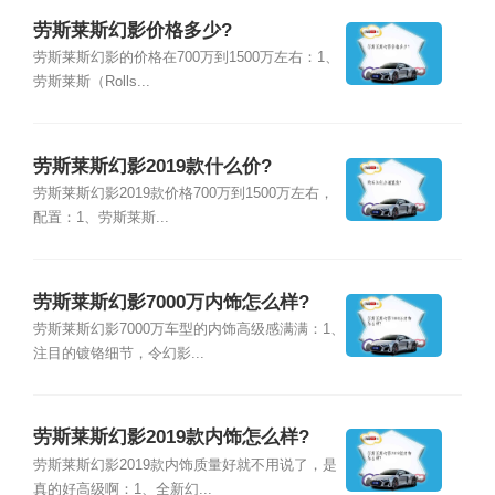
劳斯莱斯幻影价格多少?
劳斯莱斯幻影的价格在700万到1500万左右：1、
劳斯莱斯（Rolls...
劳斯莱斯幻影2019款什么价?
劳斯莱斯幻影2019款价格700万到1500万左右，
配置：1、劳斯莱斯...
劳斯莱斯幻影7000万内饰怎么样?
劳斯莱斯幻影7000万车型的内饰高级感满满：1、
注目的镀铬细节，令幻影...
劳斯莱斯幻影2019款内饰怎么样?
劳斯莱斯幻影2019款内饰质量好就不用说了，是
真的好高级啊：1、全新幻...