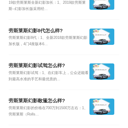
19款劳斯莱斯全新幻影加长：1、2019款劳斯莱
斯--幻影加长版采用经...
劳斯莱斯幻影8代怎么样?
劳斯莱斯幻影8代：1、全新2018款劳斯莱斯幻影
加长版，4门4座版本6...
劳斯莱斯幻影试驾怎么样?
劳斯莱斯幻影试驾：1、在幻影车上，公众还能看
到最高水准的手艺和最优质的...
劳斯莱斯幻影敞篷怎么样?
劳斯莱斯幻影的价格在700万到1500万左右：1、
劳斯莱斯（Rolls...