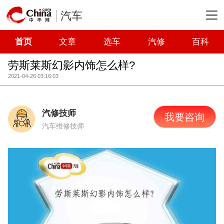
汽车
首页
文章
选车
汽修
百科
劳斯莱斯幻影内饰怎么样?
2021-04-26 03:16:03
汽修技师
我要咨询
汽车维修技师