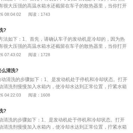
将所有的污秽都清洗掉；3、散热器盖由一个顶部扁平金属
有很大压强的高温水箱水还截留在车子的散热器里，当你打开
小橡胶封铅和一个连在两者之间的弹簧组成。弹簧和橡胶封铅
很有可能会将你烫伤。冷的水同样也会损坏热的发动机；2、
 08:04:02
阅读：1743
子保持压力，所以，如果两者压缩的话，那么盖子已经不能再
发动机盖，以免意外滑落。然后用尼龙毛刷和肥皂水轻轻地擦
更换掉。另一个需要更换盖子的迹象就是当橡胶封铅出现锈迹
铁格上的脏物。务必要顺着散热器的纹理清洗，不要反方向。
至少需要每两年更换一次；4、这个步骤主要是检查散热器的
洗?
脆，很容易弯曲变形。清洗完铁格后，再用水管放水，缓缓的
种软管：一个在散热器的顶部用于排放发动机里热的水箱水，
方法如下：1、首先，请确认车子的发动机是冷却的，因为热
将所有的污秽都清洗掉；3、散热器盖由一个顶部扁平金属
箱水冲洗发动机。为保证散热器排水状况良好，软管必须更
有很大压强的高温水箱水还截留在车子的散热器里，当你打开
小橡胶封铅和一个连在两者之间的弹簧组成。弹簧和橡胶封铅
动机前最好检查一下，如果发现软管有破裂、泄露或夹钳出现
很有可能会将你烫伤。冷的水同样也会损坏热的发动机；2、
 07:43:02
阅读：1728
子保持压力，所以，如果两者压缩的话，那么盖子已经不能再
时更换掉。管子出现软化或熔化的情形，最好也更换新管；
发动机盖，以免意外滑落。然后用尼龙毛刷和肥皂水轻轻地擦
更换掉。另一个需要更换盖子的迹象就是当橡胶封铅出现锈迹
，让冷却剂流入放置在车子底下的排水盘中。当所有液体都排
铁格上的脏物。务必要顺着散热器的纹理清洗，不要反方向。
至少需要每两年更换一次；4、这个步骤主要是检查散热器的
怎么清洗?
栓放回原处，用漏斗将使用过的冷却剂放入到准备好的密封容
脆，很容易弯曲变形。清洗完铁格后，再用水管放水，缓缓的
种软管：一个在散热器的顶部用于排放发动机里热的水箱水，
盘放回原来的小活栓下；6、将橡胶软管装上喷嘴，插入散热
自动清洗的步骤如下：1、是发动机处于停机和冷却状态。打开
将所有的污秽都清洗掉；3、散热器盖由一个顶部扁平金属
箱水冲洗发动机。为保证散热器排水状况良好，软管必须更
将水放满。然后打开小活栓，让水排入盘子。重复着做直到排
动清洗剂慢慢加入水箱内，使冷却水达到正常位置，拧紧水箱
小橡胶封铅和一个连在两者之间的弹簧组成。弹簧和橡胶封铅
动机前最好检查一下，如果发现软管有破裂、泄露或夹钳出现
，并将所有用于清洗过的水用漏斗装入密封容器；7、最后，
机，使水温达到正常温度，再酌情运转1-40h，如冷却系统中有
 04:22:03
阅读：1608
子保持压力，所以，如果两者压缩的话，那么盖子已经不能再
时更换掉。管子出现软化或熔化的情形，最好也更换新管；
在冷却系统里的空气。盖上散热器的盖子并发动引擎，让它运
时间10-48h；3、关闭发动机，排净带有积垢的冷却水，换
更换掉。另一个需要更换盖子的迹象就是当橡胶封铅出现锈迹
，让冷却剂流入放置在车子底下的排水盘中。当所有液体都排
然后打开发热器，让它工作至发热，这会使冷却剂开始流动，使
冷却水。
至少需要每两年更换一次；4、这个步骤主要是检查散热器的
洗?
栓放回原处，用漏斗将使用过的冷却剂放入到准备好的密封容
流动驱散。一旦气体被排除，又有空间腾出，可以马上放入更
种软管：一个在散热器的顶部用于排放发动机里热的水箱水，
盘放回原来的小活栓下；6、将橡胶软管装上喷嘴，插入散热
动清洗的步骤如下：1、是发动机处于停机和冷却状态。打开
箱水冲洗发动机。为保证散热器排水状况良好，软管必须更
将水放满。然后打开小活栓，让水排入盘子。重复着做直到排
动清洗剂慢慢加入水箱内，使冷却水达到正常位置，拧紧水箱
动机前最好检查一下，如果发现软管有破裂、泄露或夹钳出现