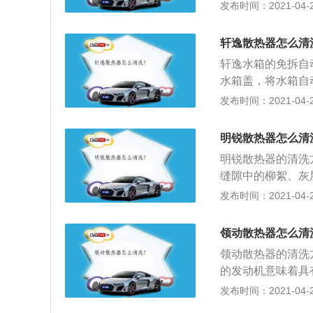
出的水变干净为止
盖；2、启动发动
发布时间：2021-04-26
锈迹的迹象，应及
必须排出可能滞留
硬水垢，需延长运转
5、将小活栓旋开
行大约15分钟。
上防冻液或干净的
轩逸散热器怎么清
完的时候，把小活
得滞留的空气随着
器中。然后把排水
轩逸水箱的免拆自
多点的冷却剂。
器的进水口，一直
水箱盖，将水箱自
出的水变干净为止
盖；2、启动发动
发布时间：2021-04-26
必须排出可能滞留
硬水垢，需延长运转
行大约15分钟。
上防冻液或干净的
明锐散热器怎么清
得滞留的空气随着
明锐散热器的清洗
多点的冷却剂。
缝隙中的柳絮、灰
在散热器芯外通过
发布时间：2021-04-26
液散出的热量而升
1、打开汽车的引
领动散热器怎么清
热风扇和空调风扇
领动散热器的清洗
业的工具拧下这四
的发动机意味着具
散热器盖子的时候
发布时间：2021-04-25
打开并安全地固定