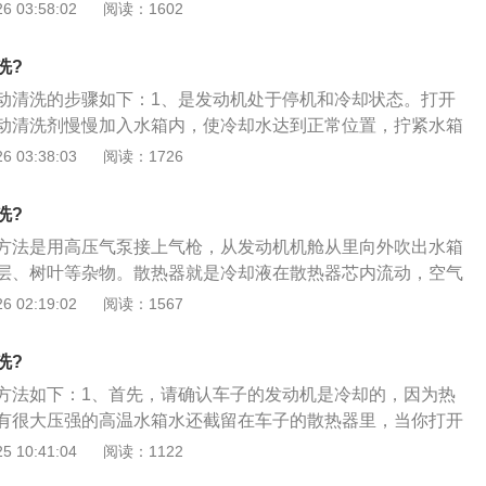
，并将所有用于清洗过的水用漏斗装入密封容器；7、最后，
机，使水温达到正常温度，再酌情运转1-40h，如冷却系统中有
 03:58:02
阅读：1602
时更换掉。管子出现软化或熔化的情形，最好也更换新管；
在冷却系统里的空气。盖上散热器的盖子并发动引擎，让它运
时间10-48h；3、关闭发动机，排净带有积垢的冷却水，换
，让冷却剂流入放置在车子底下的排水盘中。当所有液体都排
然后打开发热器，让它工作至发热，这会使冷却剂开始流动，使
冷却水。
洗?
栓放回原处，用漏斗将使用过的冷却剂放入到准备好的密封容
流动驱散。一旦气体被排除，又有空间腾出，可以马上放入更
盘放回原来的小活栓下；6、将橡胶软管装上喷嘴，插入散热
动清洗的步骤如下：1、是发动机处于停机和冷却状态。打开
将水放满。然后打开小活栓，让水排入盘子。重复着做直到排
动清洗剂慢慢加入水箱内，使冷却水达到正常位置，拧紧水箱
，并将所有用于清洗过的水用漏斗装入密封容器；7、最后，
机，使水温达到正常温度，再酌情运转1-40h，如冷却系统中有
 03:38:03
阅读：1726
在冷却系统里的空气。盖上散热器的盖子并发动引擎，让它运
时间10-48h；3、关闭发动机，排净带有积垢的冷却水，换
然后打开发热器，让它工作至发热，这会使冷却剂开始流动，使
冷却水。
洗?
流动驱散。一旦气体被排除，又有空间腾出，可以马上放入更
方法是用高压气泵接上气枪，从发动机机舱从里向外吹出水箱
层、树叶等杂物。散热器就是冷却液在散热器芯内流动，空气
。热的冷却液由于向空气散热而变冷，冷空气则因为吸收冷却
 02:19:02
阅读：1567
温，所以散热器是一个热交换器。散热器的拆卸步骤如下：
擎盖，拆下位于散热风扇上面的进气管，卸下散热风扇；2、散
洗?
位于风扇架上面，共四个角，每个角有一个螺丝；3、使用专
方法如下：1、首先，请确认车子的发动机是冷却的，因为热
个螺丝；4、当螺丝全部拧下时，把散热风扇从车上卸下来。
有很大压强的高温水箱水还截留在车子的散热器里，当你打开
很有可能会将你烫伤。冷的水同样也会损坏热的发动机；2、
 10:41:04
阅读：1122
发动机盖，以免意外滑落。然后用尼龙毛刷和肥皂水轻轻地擦