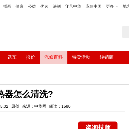
插画
健康
公益
优选
法制
守艺中华
应急中国
更多
地
选车
报价
汽修百科
特卖活动
经销商
热器怎么清洗?
5:02
原创
来源：中华网
阅读：1580
咨询技师