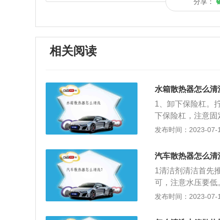
分享：
相关阅读
水箱散热器怎么清
1、卸下保险杠。
下保险杠，注意固
水箱的位置。如果
发布时间：2023-07-17
杂物。3、水箱冲
箱。4、放出冷却
汽车散热器怎么清
完，把小活栓复原
1清洁剂清洁首先
冲洗完水箱后，如
可，注意水压要低
却液，把保险杠安
要离散热器大概二
发布时间：2023-07-17
的冷却液可以吸收
是从里面向外反方
会堆积灰尘，影响