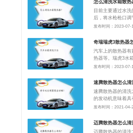
启动车辆，冷却液
怎么清洗水箱散热
目前主要通过水洗
后，将水枪枪口调
面进行冲洗即可。
发布时间：2023-07-17
器，是汽车冷却系
流到散热器后热量
奇瑞瑞虎3散热器
分。2、工作原理
汽车上的散热器有
路的一个重要组成
热器等。瑞虎3水
较大，吸收缸体的
态。打开水箱盖，
发布时间：2023-07-17
个液体回路。
拧紧水箱盖；2、
系统中有硬水垢，
速腾散热器怎么清
水，换上防冻液或
速腾散热器的清洗
的发动机意味着具
散热器盖子的时候
发布时间：2021-04-26
打开并安全地固定
洗掉堆积在散热器
迈腾散热器怎么清
因为这种金属非常
迈腾散热器的清洗