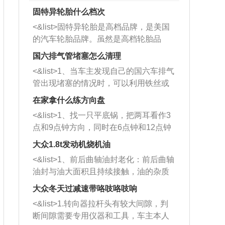
固特异轮胎什么档次
<&list>固特异轮胎是高档品牌，是美国
的汽车轮胎品牌。虽然是高档轮胎品
牌，但是中高低端的轮胎都有生产，这
国六排气管堵塞怎么清理
也是为了更好的开拓市场。
<&list>1、当车主发现自己的国六车排气
管出现堵塞的情况时，可以利用铁丝或
者是细棍，直接将杂物给取出来，如果
在家拿什么练方向盘
堵塞情况比较严重，也可以采取应急措
<&list>1、找一只平底锅，把两耳看作3
施。 <&list>2、直接利用木棍将所有的
点和9点钟方向，同时在6点钟和12点钟
杂物推到排气管里面的位置处，然后将
方向做一个标记。 <&list>2、双手握住
三元催化器拆解开，就可以将堵塞的东
大众1.8t发动机烧机油
平底锅两耳，然后往左打半圈、一圈、
西取出来。但如果是因为积碳过多引起
<&list>1、前后曲轴油封老化：前后曲轴
一圈半的练习，往右同样也要打相同的
的堵塞，就需要将三元催化器泡在草酸
油封与油大面积且持续接触，油的杂质
圈数。 <&list>3、最后强调要反复练
中进行清洗。 <&list>3、也可以利用清
和发动机内持续温度变化使其密封效果
习，这样就可以形成肌肉记忆，在真实
大众冬天过减速带咯吱咯吱响
洗剂对堵塞的情况得到解决，将清洗剂
逐渐减弱，导致渗油或漏油。<&list>2、
驾驶车辆时，不需要记忆也能打好方
放在燃油箱中，与燃油混合后，车辆启
<&list>1.转向器拉杆头有较大间隙，判
活塞间隙过大：积碳会使活塞环与缸体
向。
动时，就可以和汽油一起进入到燃烧
断间隙需要专用仪器和工具，车主本人
的间隙扩大，导致机油流入燃烧室中，