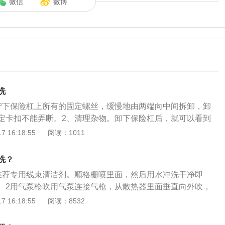
微信
微博
洗
拧下保险杠上所有的固定螺丝，缓慢地由两端向中间拆卸，卸
定卡扣不能弄断。2、清理杂物。卸下保险杠后，就可以看到
水箱表面有树枝、树叶等较大的杂物，驾驶员应该先清理这些
 16:18:55
阅读：1011
洗。把水枪的枪口调节成喷雾状，再调节压力，冲洗脏污的水
液。旋开小活栓，让冷却液流到车底的排水盘中，等冷却液排
洗？
。再把冷却液装入密封容器，放好排水盘。5、修复散热片。
推荐专用线束清洁剂。顺格栅喷里面，然后用水冲洗干净即
果发现散热片折损，可以用镊子或竹签掰直散热片，再添加冷
。2用气泵枪吹用气泵连接气枪，从散热器里面垂直向外吹，
装回去。水箱又叫散热器，是水冷式发动机的重要部件，流动
十到三十公分距离，气压也不能太高。3用高压水枪冲洗最好
 16:18:55
阅读：8532
缸体的热量，避免发动机过热。经过长时间的使用，水箱上就
向冲洗，用雾状轻压冲，距离不能太近，水压绝对不能太高。
水箱的散热效率，所以需要对水箱进行清理。清洗完水箱后，