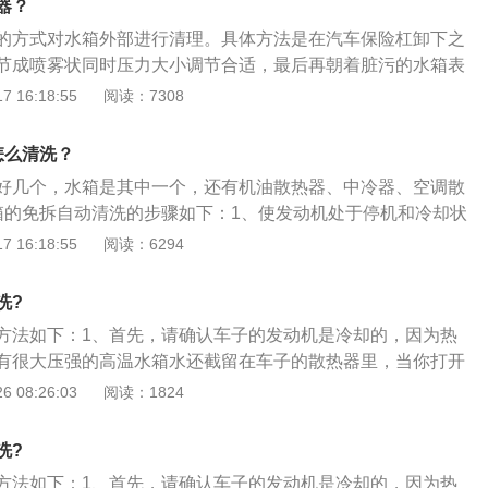
开始流动，就可以驱散水箱里滞留的空气。
器？
的方式对水箱外部进行清理。具体方法是在汽车保险杠卸下之
节成喷雾状同时压力大小调节合适，最后再朝着脏污的水箱表
以下是关于水箱的相关介绍：1、概念：汽车水箱又称散热
 16:18:55
阅读：7308
统中主要机件，功用是散发热量，冷却水在水套中吸收热量，
散去，再回到水套内循环，达到调温。是汽车发动机的组成部
怎么清洗？
：水箱是水冷式发动机的重要部件，作为水冷式发动机散热回
好几个，水箱是其中一个，还有机油散热器、中冷器、空调散
部件，能够吸收缸体的热量，防止发动机过热由于水的比热容
箱的免拆自动清洗的步骤如下：1、使发动机处于停机和冷却状
热量后温度升高并不是很多，所以发动机的热量通过冷却水这
将水箱自动清洗剂慢慢加入水箱内，使冷却水达到正常位置，
 16:18:55
阅读：6294
启动发动机，使水温达到正常温度，再酌情运转140h，如冷却
需延长运转时间1048h；3、关闭发动机，排净带有积垢的冷却
洗?
干净的冷却水。
方法如下：1、首先，请确认车子的发动机是冷却的，因为热
有很大压强的高温水箱水还截留在车子的散热器里，当你打开
很有可能会将你烫伤。冷的水同样也会损坏热的发动机；2、
 08:26:03
阅读：1824
发动机盖，以免意外滑落。然后用尼龙毛刷和肥皂水轻轻地擦
铁格上的脏物。务必要顺着散热器的纹理清洗，不要反方向。
洗?
脆，很容易弯曲变形。清洗完铁格后，再用水管放水，缓缓的
方法如下：1、首先，请确认车子的发动机是冷却的，因为热