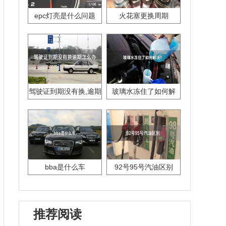
epc灯亮是什么问题
火花塞更换周期
驾驶证到期没有换,逾期
玻璃水冻住了如何解
怎么办??
决？
bba是什么车
92号95号汽油区别
推荐阅读