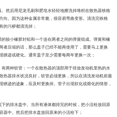
落。然后用尼龙毛刷和肥皂水轻轻地擦洗掉堆积在散热器铁格
方向。因为这种金属非常脆，很容易弯曲变形。清洗完铁格
有的污秽都清洗掉；
部的较小橡胶封铅和一个连在两者之间的弹簧组成。弹簧和橡
两者压缩的话，那么盖子已经不能再使用了，需要马上更换
现锈迹或硬化。通常盖子至少需要每两年更换一次；
。有两种软管：一个在散热器的顶部用于排放发动机里热的水
散热器排水状况良好，软管必须更换，所以在清洗发动机前最
现锈迹的迹象，应及时更换掉。管子出现软化或熔化的情形，
底下的排水盘中。当所有液体都排完的时候，把小活栓放回原
容器中。然后把排水盘放回原来的小活栓下；