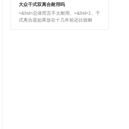
室，最后形成废气排出，就可以让三元
无法制作，需要将车辆送到修理厂或4s
造成烧机油。<&list>3、机油粘度。使用
大众干式双离合耐用吗
催化器得到清洗，排气管堵塞的情况就
店；<&list>2.车辆半轴套管防尘罩破
机油粘度过小的话，同样会有烧机油现
<&list>总体而言不太耐用。<&list>1、干
能够得到解决。
裂，破裂后会出现漏油现象，使半轴磨
象，机油粘度过小具有很好的流动性，
式离合器如果放在十几年前还比较耐
损严重，磨损的半轴容易损坏，产生异
容易窜入到气缸内，参与燃烧。<&list>
用，但是由于现在的汽车发动机动力输
响；<&list>3.稳定器的转向胶套和球头
4、机油量。机油量过多，机油压力过
出越来越高，使得干式离合器散热不足
老化，一般是使用时间过长造成的。解
大，会将部分机油压入气缸内，也会出
的缺陷也逐渐暴露出来。<&list>2、由于
决方法是更换新的质量好的转向橡胶套
现烧机油。<&list>5、机油滤清器堵塞：
干式双离合的工作环境暴露在空气中，
和球头。
会导致进气不畅，使进气压力下降，形
而离合器的散热也是通离合器罩上面的
成负压，使机油在负压的情况下吸入燃
几个小孔来进行散热。但是在行驶过程
烧室引起烧机油。<&list>6、正时齿轮或
中变速箱需要换挡，就不得不使得离合
链条磨损：正时齿轮或链条的磨损会引
器频繁工作。<&list>3、长时间的低速行
起气阀和曲轴的正时不同步。由于轮齿
驶以及过于频繁的启停，导致离合器的
或链条磨损产生的过量侧隙，使得发动
温度不断升高，而低速行驶时空气流动
机的调节无法实现：前一圈的正时和下
效率不高，无法将离合器中的热量有效
一圈可能就不一样。当气阀和活塞的运
的带走，导致离合器内部的温度不断升
动不同步时，会造成过大的机油消耗。
高，加速离合器的磨损。
解决方法：更换正时齿轮或链条。<&list
>7、内垫圈、进风口破裂：新的发动机
设计中，经常采用各种由金属和其他材