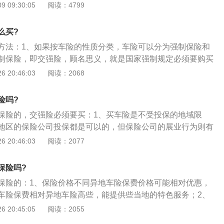
事故责任强制保险条例》规定的个别事项外，交强险的赔偿范
险。在我国的车险公司为了能加强自己公司的市场竞争强度，
 09:30:05
阅读：4799
道路交通责任风险。而商业三者险中，保险公司不同程度地规
国人保、等比较大的中国车险公司都已经达到了全国通赔，这
率或责任免除事项。强制力不同。根据《机动车交通事故责任
每个地区都设立子公司，车主在外地选购了汽车保险以后，如
么买?
定，机动车的所有人或管理人都应当投保交强险，同时，保险
，就可以经过车险公司外地赔付的营销渠道，只需要去到车险
方法：1、如果按车险的性质分类，车险可以分为强制保险和
、不得拖延承保和不得随意解除合同。而商业三者险则属于民
付的营业网点，就可以享有汽车保险查勘定损、接受索赔单
制保险，即交强险，顾名思义，就是国家强制规定必须要购买
或者是管理人拥有是否选择购买的权利，保险公司也享有拒绝
等服务。是一点，车险公司的工作是非常到位的，对保险理赔
谓商业保险，就是车主可以根据自己的需要和条件选择适合的
 20:46:03
阅读：2068
费率不同。根据《机动车交通事故责任强制保险条例》规定，
主们可以放心。本省异地买车险时还需要特别注意车船使用税
而商业保险一共包含两类险种：一类是基本险，包括包括第三
一的保险条款和基础费率，保监会按照交强险业务总体上"不盈
保险时车险公司会代办车船使用税，而车船使用税所在地征收
失险、全车盗抢险、车上人员险，另一类是车主自愿投保的附
审批费率。而商业三者险则是要据市场情况确定费率。责任限额
使在外地购买保险时不可以缴纳，这时车主相应要自己回当地
险吗?
车盗抢险、车上责任险、玻璃单独破碎险、自燃损失险、不计
分项责任限额。而商业三者险约定责任限额。
给车主产生了相应的麻烦。
保险的，交强险必须要买：1、买车险是不受投保的地域限
。
地区的保险公司投保都是可以的，但保险公司的展业行为则有
投保权益不受影响；2、但在售后服务以及索赔方面，却可能
 20:46:03
阅读：2077
麻烦，比如两地分公司或子公司之间交涉时扯皮，或由于地方
都会给理赔过程带来不便；3、因此，建议大家买车险时应选
保险吗?
现在，不少保险公司采取的理赔方式是，在哪买的保险，就由
保险的：1、保险价格不同异地车险保费价格可能相对优惠，
责赔偿。一旦车子在外地出险，中间就会多“当地保险公司”这
车险保费相对异地车险高些，能提供些当地的特色服务；2、
是，全国通赔的保险公司，就不会有这样的问题了。无论在哪
只有商业险跟交强险，车主需要自行缴纳车船税本地车险一站
 20:45:05
阅读：2055
里修车，既可以找当地公司，立刻赔付，也可以找家乡的公司
要再跑其他地方，所有的保险车船使用税等保险公司一站式代
由选择权，麻烦就会少很多。