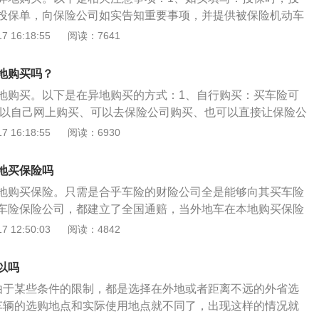
车辆由于自然灾害或意外事故所造成的人身伤亡或财产损失负
车辆购置时候的价格用折扣率数值变化而产生变化，因为这个
投保单，向保险公司如实告知重要事项，并提供被保险机动车
业保险。机动车辆保险即“车险”，是以机动车辆本身及其第三
于外地的车辆，或者是没有固定停车位的车辆。车险中的商业
复印件。2、一次支付全部费用：签订交强险合同时，投保人
 16:18:55
阅读：7641
的一种运输工具保险。其保险客户，主要是拥有各种机动交通
这个险种是上面讲到的四个险种的补充险种。当有需要根据责
保险费。不得在保险条款和保险费率之外，向保险公司提出附
个人；其保险标主要是各种类型的汽车，但也包括电车、电瓶
那么在进行赔偿先根据责任大小扣除一定免赔几率在计算出来
。3、放置保险标志：应当在被保险机动车上放置保险标志。
托车等。
地购买吗？
比例赔偿，价格则根据上面讲到的四个险种保费变化。车险中
：在保险合同有效期内，被保险机动车因改装、加装、使用性
地购买。以下是在异地购买的方式：1、自行购买：买车险可
。车辆因为发生自燃导致的损失，施救费用的赔偿。保费按照
程度增加，被保险人应当及时通知保险公司，并办理批改手
可以自己网上购买、可以去保险公司购买、也可以直接让保险公
后根据车辆增加而增加。玻璃单独险，指的是车辆在行驶的过
，前提是要把资料给保险公司的工作人员。2、选择大保险公
 16:18:55
阅读：6930
破损险费用，但是不包含后视镜的赔偿。车险中的商业险之划
择大保险公司，不要为了省钱选择一些小保险公司。小保险公
的过程中碰到痕迹单方面车漆损伤。尤其是对于新手来讲，划
来说便宜一些，但是后续万一真出现了会比较麻烦，没有大保
以投保此险种一般会有对应的免赔额。即使出现了损失，在赔
地买保险吗
些小保险公司，异地买的车险理赔时也需要到外地办理，但是
免赔额的一部分。交强险和商业险的区别：经营机构不同。交
地购买保险。只需是合乎车险的财险公司全是能够向其买车险
出现这种情况。
股的保险公司承保，商业三者险无论是外资保险公司和中资保
车险保险公司，都建立了全国通赔，当外地车在本地购买保险
。经营理念不同。交强险具有公益性质，目的不是获取利润;而
安全事故，能够在当地的投保公司申请外地理赔。当碰到必须
 12:50:03
阅读：4842
商业保险，保险公司经营该险种的目的便是盈利，这与交强
直接在财险公司附近的网店开展申请，无须非得返回购买汽车
经营理念显然相去甚远。赔偿原则不同。根据《中华人民共和国
省时省力。可是，外地车在本地购买保险也存有着一点弊端，
以吗
的规定，对机动车发生交通事故造成人身伤亡、财产损失的，
到这是一台外地车的时候，或许会较为歧视，或是推迟外地车
险责任限额范围内予以赔偿。而商业三者险中，保险公司是根
由于某些条件的限制，都是选择在外地或者距离不远的外省选
类情况出现，就必须慎重地选择一个用户评价好、服务周到的
人在交通事故中应负的责任来确定赔偿责任。保障范围不同。
车辆的选购地点和实际使用地点就不同了，出现这样的情况就