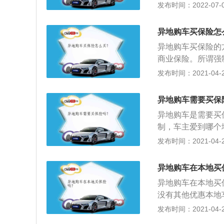
除了《机动车交通
相应在外地购买车
发布时间：2022-07-09
围几乎涵盖了所有
现阶段像平安、中
定有免赔额、免赔
一些公司在我国的
异地购车买保险怎
强制保险条例》规
果在外地保险理赔
异地购车买保险的
公司不能拒绝承保
公司任何的一个赔
商业保险。所谓强
事合同，机动车主
证、支付保险赔款
的险种了；2、所
发布时间：2021-04-26
承保的权利。保险
不会半点影响，车
购买的险种；3、
交强险实行全国统
的问题，通常在买
者责任险、车辆损
利不亏损"的原则
的原则很有可能致
异地购车需要买保
加险，主要包括全
不同。交强险实行
缴纳车船使用税，
异地购车是需要买
免赔特约险等险种
制，车主爱到哪个
地域限制，虽然其
发布时间：2021-04-26
面临许多不必要的
性法规的差异等，
异地购车在本地买
择全国通赔公司，
异地购车在本地买
哪里的保险公司负
没有其他优惠本地
一道程序；4、但
保险不同异地车险
发布时间：2021-04-26
里出险，无论在哪
式服务，车主不需
赔付。车主有了自