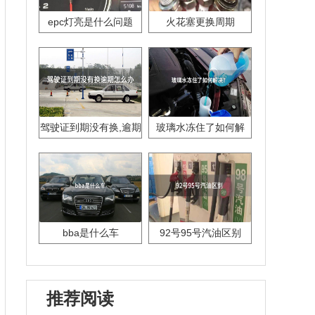
epc灯亮是什么问题
火花塞更换周期
驾驶证到期没有换,逾期
玻璃水冻住了如何解
怎么办??
决？
bba是什么车
92号95号汽油区别
推荐阅读