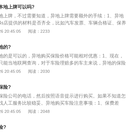
异地车险如果车主与保险公司发生索赔方面的纠纷，根据属地
本地上牌可以吗?
到车险购买地进行协商，这样往返的奔波，成本也会很高。
地上牌，不过需要知道，异地上牌需要额外的手续：1、异地
4s店提供的材料是否齐全，比如汽车发票、车辆合格证、保养
必不可少，如果4s店没有提供其中一个，将会影响新车后面上
 20:45:05
阅读：2233
要车辆具备正规的发票，合格证，购置税和交强险，在全国任
易市场所购买的新车，都可以到户藉地办理落户手续；3、交
地的?
s店顺带购买了，其他商业险有两种方式进行购买，第一是在购
地的是可以的，异地购买保险价格可能相对优惠：1、现在，
定要选择大保险公司，可以全国范围内出险和理赔。
只能当地联网查询，对于车险理赔多的车主来说，异地的保险
度的理赔信息的；2、因此，保险公司会把该客户认定为上年
 20:45:05
阅读：2030
保险公司的承保规则，该客户可以享受到0.7～0.85的折扣。
度出险3次，今年标准保费为4000元，如果在本地投保保费将
保险?
00元；3、如果在异地投保可享受8.5折优惠，保费为3400元；有
保险公司的电话，然后按照语音提示进行购买。如果不知道怎
开出7折优惠保费更是低至2800元。这样异地投保一般可以使
找人工服务比较稳妥。异地购买车险注意事项：1、保费差
右。
会有略微的差异；2、核保规则差异，目前很多保险公司各个
 20:45:05
阅读：2048
则不同，导致您的爱车未必可以进行投保，或者限制某种保障
务差异，保险公司各个分公司的增值服务可能存在很大不同；
险?
地投保，您需要确认，在理赔的流程上是否会更加麻烦；5、您