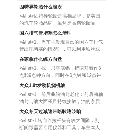
固特异轮胎什么档次
<&list>固特异轮胎是高档品牌，是美国
的汽车轮胎品牌。虽然是高档轮胎品
牌，但是中高低端的轮胎都有生产，这
国六排气管堵塞怎么清理
也是为了更好的开拓市场。
<&list>1、当车主发现自己的国六车排气
管出现堵塞的情况时，可以利用铁丝或
者是细棍，直接将杂物给取出来，如果
在家拿什么练方向盘
堵塞情况比较严重，也可以采取应急措
<&list>1、找一只平底锅，把两耳看作3
施。 <&list>2、直接利用木棍将所有的
点和9点钟方向，同时在6点钟和12点钟
杂物推到排气管里面的位置处，然后将
方向做一个标记。 <&list>2、双手握住
三元催化器拆解开，就可以将堵塞的东
大众1.8t发动机烧机油
平底锅两耳，然后往左打半圈、一圈、
西取出来。但如果是因为积碳过多引起
<&list>1、前后曲轴油封老化：前后曲轴
一圈半的练习，往右同样也要打相同的
的堵塞，就需要将三元催化器泡在草酸
油封与油大面积且持续接触，油的杂质
圈数。 <&list>3、最后强调要反复练
中进行清洗。 <&list>3、也可以利用清
和发动机内持续温度变化使其密封效果
习，这样就可以形成肌肉记忆，在真实
大众冬天过减速带咯吱咯吱响
洗剂对堵塞的情况得到解决，将清洗剂
逐渐减弱，导致渗油或漏油。<&list>2、
驾驶车辆时，不需要记忆也能打好方
放在燃油箱中，与燃油混合后，车辆启
<&list>1.转向器拉杆头有较大间隙，判
活塞间隙过大：积碳会使活塞环与缸体
向。
动时，就可以和汽油一起进入到燃烧
断间隙需要专用仪器和工具，车主本人
的间隙扩大，导致机油流入燃烧室中，