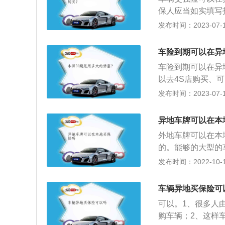
险），是指对机动
等赔偿。保费根据
保人应当如实填写
赔偿责任的一种商
险种适合常年行驶
的行驶证和驾驶证
发布时间：2023-07-17
者责任等为保险标
险之不计免赔险，
应当一次支付全部
工具的法人团体和
任比例进行赔偿，
加其他条件的要求
车等专用车辆及摩
车险到期可以在异
免赔额度责任事故
4、及时办理手续
车险到期可以在异
的商业险之自燃险
质改变等导致危险
以去4S店购买、
车辆购置价打折之
续。
司的工作人员代买
发布时间：2023-07-17
程中出现玻璃单独
司：买车险尽量选
痕险。车辆在行驶
司的车型虽然相对
痕是很正常的，所
异地车牌可以在本
险公司省事。有一
偿的时候先扣除掉
外地车牌可以在本
大保险公司就不会
强险只能由国有控
的。能够的大型的
险公司都可以承保
后，假如出现汽车
发布时间：2022-10-17
商业三者险则属于
理赔的时候，能够
险"不盈不亏"的
所在地，那样更加
车辆异地买保险可
道路交通安全法》
有一些财险公司见
由保险公司在交强
可以。1、很多人
的理赔。为防止这
据投保人或被保险
购车辆；2、这样
财险公司。