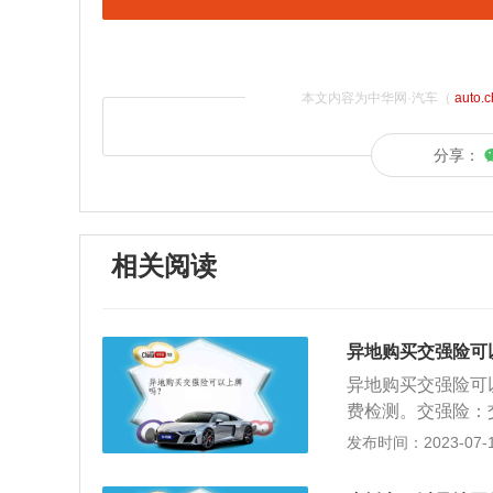
本文内容为中华网·汽车（
auto.
分享：
相关阅读
异地购买交强险可
异地购买交强险可
费检测。交强险：
司对被保险机动车
发布时间：2023-07-17
的人身伤亡、财产
购买：根据《机动