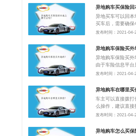
办；3、理赔不同
异地购车买保险回
原则，车主是需要
异地买车可以回本
买车后，需要确保
手册等。这些东西
发布时间：2021-04-26
牌和保养；2、只
何一个正规汽车交
异地购车保险买外
强险我们可以在4
异地购车保险买外
车点投保，不过一
由于车险信息平台
公司是查不到上年
发布时间：2021-04-26
度未出险客户，按照
例如：某客户上年
异地购车在哪里买
上浮30%达到52
车主可以直接拨打
的保险公司甚至会
么操作，建议直接
得保费便宜40%左
异，不同地区费率
发布时间：2021-04-26
分支机构的核保规
项目投保；3、服
异地购车怎么买保
4、理赔差异，异