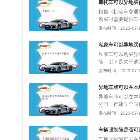
摩托车可以异地买
有的新车和保险到
根据《机动车交通
购买时需要提供车
强制保险，是中国
发布时间：2023-07-17
任强制保险条例》
造成受害人不包括
私家车可以异地买
以赔偿的强制性责
私家车可以购买异
中华人民共和国境
险。以下是关于购
险，机动车所有人
的资质；投保人本
发布时间：2023-07-17
权扣留机动车，通
保险公司是否向投
的2倍罚款。除了
证；购车发票；车
险，车损险这个险
异地车牌可以在本
失。车辆在停放过
异地车牌可以在本
之三十的损失。碰
公司，都建立全国
行增加。车险中的
能够在当地的投保
发布时间：2023-07-17
缴了强险赔偿之后
赔的时候，能够直
包额度大小缴纳相
在地，那样更加省
车辆强制险是否可
险，车上人员受伤
评价好、服务周到
险中的盗抢险，指
车辆交强险可以在