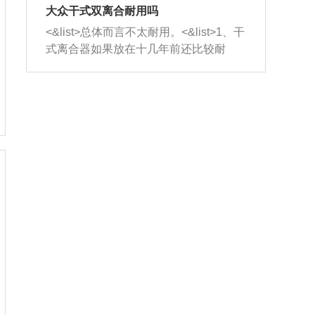
室，最后形成废气排出，就可以让三元
无法制作，需要将车辆送到修理厂或4s
造成烧机油。<&list>3、机油粘度。使用
大众干式双离合耐用吗
催化器得到清洗，排气管堵塞的情况就
店；<&list>2.车辆半轴套管防尘罩破
机油粘度过小的话，同样会有烧机油现
<&list>总体而言不太耐用。<&list>1、干
能够得到解决。
裂，破裂后会出现漏油现象，使半轴磨
象，机油粘度过小具有很好的流动性，
式离合器如果放在十几年前还比较耐
损严重，磨损的半轴容易损坏，产生异
容易窜入到气缸内，参与燃烧。<&list>
用，但是由于现在的汽车发动机动力输
响；<&list>3.稳定器的转向胶套和球头
4、机油量。机油量过多，机油压力过
出越来越高，使得干式离合器散热不足
老化，一般是使用时间过长造成的。解
大，会将部分机油压入气缸内，也会出
的缺陷也逐渐暴露出来。<&list>2、由于
决方法是更换新的质量好的转向橡胶套
现烧机油。<&list>5、机油滤清器堵塞：
干式双离合的工作环境暴露在空气中，
和球头。
会导致进气不畅，使进气压力下降，形
而离合器的散热也是通离合器罩上面的
成负压，使机油在负压的情况下吸入燃
几个小孔来进行散热。但是在行驶过程
烧室引起烧机油。<&list>6、正时齿轮或
中变速箱需要换挡，就不得不使得离合
链条磨损：正时齿轮或链条的磨损会引
器频繁工作。<&list>3、长时间的低速行
起气阀和曲轴的正时不同步。由于轮齿
驶以及过于频繁的启停，导致离合器的
或链条磨损产生的过量侧隙，使得发动
温度不断升高，而低速行驶时空气流动
机的调节无法实现：前一圈的正时和下
效率不高，无法将离合器中的热量有效
一圈可能就不一样。当气阀和活塞的运
的带走，导致离合器内部的温度不断升
动不同步时，会造成过大的机油消耗。
高，加速离合器的磨损。
解决方法：更换正时齿轮或链条。<&list
>7、内垫圈、进风口破裂：新的发动机
设计中，经常采用各种由金属和其他材