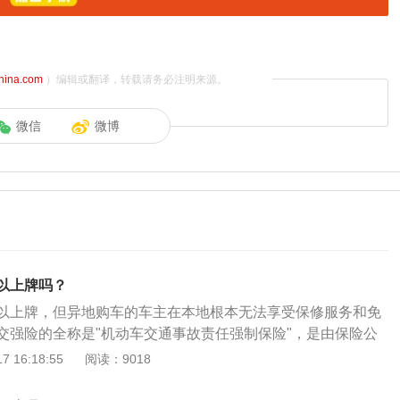
china.com
）编辑或翻译，转载请务必注明来源。
微信
微博
以上牌吗？
以上牌，但异地购车的车主在本地根本无法享受保修服务和免
交强险的全称是"机动车交通事故责任强制保险"，是由保险公
发生道路交通事故造成受害人（不包括本车人员和被保险人）
 16:18:55
阅读：9018
损失，在责任限额内予以赔偿的强制性责任保险。交强险必须
车交通事故责任强制保险条例》规定，从2008年8月开始，所