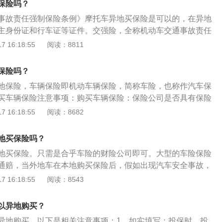
保险吗？
期的车辆续保必须购买车辆交强险。
事故责任强制保险条例》摩托车异地买保险是可以的，在异地
主身份证和行车证等证件。交强险，全称机动车交通事故责任
首个由国家法律规定实行的强制保险制度。机动车交通事故责
 16:18:55
阅读：8811
规定：交强险是由保险公司对被保险机动车发生道路交通事故
本车人员和被保险人的人身伤亡、财产损失，在责任限额内予
保险吗？
任保险。没有交强险的后果：根据《交强险条例》的规定，在
地保险，车辆保险即机动车辆保险，简称车险，也称作汽车保
内道路上行驶的机动车的所有人或者管理人都应当投保交强
买车辆保险注意事项：购买车辆保险：保险公司是否具有保险
、管理人未按照规定投保交强险的，公安机关交通管理部门有
人是否履行如实告知的义务；双方的意思表示是否真实；以及
 16:18:55
阅读：8682
知机动车所有人、管理人依照规定投保，并处应缴纳的保险费
保人签发保险单、保险标志。购买车辆保险流程：车主身份
交强险，还有可选择的商业险：车险中的商业险主要包含车损
辆的整车合格证；凭这三样资料，新车可以直接购买保险。
种是赔偿单方面事故车辆的损失，但是不包含玻璃单独险损
地买保险吗？
程中的损失以及在没有找到责任人的时候，车险公司承担百分
地买保险。只需是合乎车险的财险公司即可。大型的车险保险
撞事件中按照事故比例进行赔付，价格跟随着车辆购买价格进
通赔，当外地车在本地购买保险后，假如出现汽车安全事故，
商业险中的三者险，赔偿范围跟强险是一样的。但是在必须上
公司申请外地理赔。以下是相关介绍：理赔时：当碰到必须理
 16:18:55
阅读：8543
才能赔偿。赔偿按照事故责任比例进行赔偿，保费价格根据承
接在财险公司附近的网店开展申请，无须非得返回购买汽车所
应的保费。强险推出的险种不管是什么险种都不保，车上人员
时省力。为防止麻烦的情况出现，就必须慎重地选择一个用户
以异地购买？
产生的医疗费用，价格根据保单多少进行计算。车险中的商业
的财险公司。保险介绍：机动车辆保险即汽车保险（简称车
的是车辆在被盗之后的赔偿以及因为被盗产生的车辆损害丢失
异地购买。以下是相关注意事项：1、如实填写：投保时，投