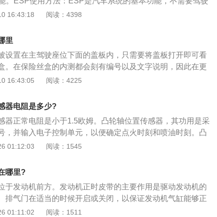
功能。ESP使用方法：ESP是汽车系统的基本功能，不需要驾驶
，使用M4内六角扳手拆除即可。5、拆面板盒：直接将点烟器
是为了保证特殊驾驶状态下的车身稳定性。如有可能出现侧
 16:43:18
阅读：4398
拉出来，当拉出大概10厘米左右时，将连接线先拔除掉，只有
可降低发动机输出扭矩。使用单向轮制动等方法，有效预防事
盒子拉出。6、操作内外圈：点烟器含有外、内圈两部分，使
供应商也建议在日常驾驶中不要关掉ESP。可暂时关闭ESP的
，待达到一定温度后，内圈会自动弹回原始位置，这时手捏外
哪里
泥潭时，ESP会限制发动机扭矩，使车辆难以逃脱。2.极限驾
被设置在主驾驶座位下面的盖板内，只需要将盖板打开即可看
地旋转、磨损等都需要滑移，ESP运行时轮胎不能打滑，所以
盒。在保险丝盒的内测都会刻有编号以及文字说明，因此在更
.积雪很深的路面，轮胎在积雪的路面上，摩擦力本身就不够。E
，建议车主参考这些信息进行更换。若需要更换现代瑞纳内部
 16:43:05
阅读：4225
没有足够的力量，反而不利于行驶。但是积雪融化的路面还是要
要将车辆熄火，保持发动机以及车辆电源等全部被关闭；随
作为下面找到盖板，并且使用带有尖端的物体将盖白拆开，并
感器电阻是多少?
险丝；借助专业的检测笔对保险丝进行检查，检查其内部的保
感器正常电阻是小于1.5欧姆。凸轮轴位置传感器，其功用是采
正常工作，若不能正常工作则需要将其取下来，并且更换新的
号，并输入电子控制单元，以便确定点火时刻和喷油时刻。凸
顺序的倒序将其安装好即可。
称为气缸识别传感器，为了区别于曲轴位置传感器，凸轮轴位
 01:12:03
阅读：1545
CIS表示。凸轮轴位置传感器好坏检测方法如下：1、用万用表
1端子与ECU的62端子、传感器的2端子电阻值；2、接着再
在哪里?
子、传感器的3端子与ECU的67端子的电阻值；3、各导线间电
位于发动机前方。发动机正时皮带的主要作用是驱动发动机的
5欧姆，如果电阻过大或无穷大，说明线束接触不良或导线断路，
、排气门在适当的时候开启或关闭，以保证发动机气缸能够正
线束。
以下是正时皮带的更换步骤：1、将气门室盖拆开，曲轴皮带
 01:11:02
阅读：1511