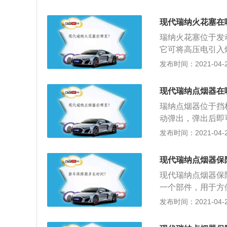
轮拆卸掉，把正时
定镙丝拧上，固定
现代瑞纳火花塞在
凸轮轴凹槽平衡对
瑞纳火花塞位于发
带轮也是没有滑键
它可将高压电引入
槽里；4、曲轴位
可燃混合气。火花
发布时间：2021-04-26
故障码；曲轴链轮
盖火花塞孔配装，
塞；2、金属杆是
现代瑞纳点烟器在
金属杆上端装有接
瑞纳点烟器位于挡
体，使中心电极在
动弹出，弹出后即
部的中部有铜制垫
主吸烟时点烟的火
发布时间：2021-04-26
备：当车辆启动时
其是MP3和U盘
现代瑞纳点烟器保
火是没有拔下外接
现代瑞纳点烟器保
辆就断电的，很多
一个部件，用于方
车电量的浪费；3
电的那种，有的厂
发布时间：2021-04-26
片变型，造成插入
出来的，这种点烟
车时候不断碰撞点
险盒，或汽车专门