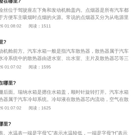
险在哪里?
保险丝；3、然后取下点烟保险丝，取的时候要注意，不要碰
险丝位于驾驶座左下角和发动机舱盖内。点烟器是所有汽车都
4、取下点烟保险丝就会发现，保险丝已经熔断，测好保险丝
于方便车主吸烟时点烟的火源。常说的点烟器又分为从电源里
重新购买保险丝，并重新安装上。
的厂家生产的点烟器就不是用来点烟的，只是用来从汽车上面
 01:08:02
阅读：1511
点烟器又叫做雪茄头。点烟器保险丝的更换方法如下：1、打
专门存放保险丝的收纳器里；2、然后，按照对应表，在众多
里?
烟器保险丝；3、然后取下点烟保险丝，取的时候要注意，不
动机舱前方。汽车水箱一般是指汽车散热器，散热器属于汽车
备；4、取下点烟保险丝就会发现，保险丝已经熔断，测好保
水冷系统中的散热器由进水室、出水室、主片及散热器芯等三
寸，重新购买保险丝，并重新安装上。
箱加水步骤如下：1、逆时针方向转动压力盖，如果听到嘶嘶
 01:07:02
阅读：1595
后再打开；2、将适量的冷却液加注在冷却液膨胀罐内，达到
IN刻度之间的位置；3、在冷却液膨胀罐盖打开的情况下，启动
在哪里?
发动机后，罐内冷却液会慢慢减少，这时候再添加适量的冷却
栅后面。瑞纳水箱是摁住水箱盖，顺时针旋转打开。汽车水箱
至液面达到冷却液膨胀罐MAX和MIN度之间的位置；5、重新
热器属于汽车冷却系统。冷却液在散热器芯内流动，空气在散
力盖用手拧紧并完全入位。
的冷却液由于向空气散热而变冷，冷空气则因为吸收冷却液散
 01:07:02
阅读：1625
所以散热器是一个热交换器。下面是汽车防冻液的更换方法：
阀，一般在汽车底部，放除防冻液；2、清洗冷却系统，不断往
哪里?
注入清水。在冲洗过程中，要使发动机怠速运转，保持内部清
。水温表一端是字母“C”表示水温较低，一端是字母“H”表示