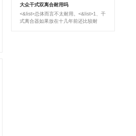
室，最后形成废气排出，就可以让三元
无法制作，需要将车辆送到修理厂或4s
造成烧机油。<&list>3、机油粘度。使用
大众干式双离合耐用吗
催化器得到清洗，排气管堵塞的情况就
店；<&list>2.车辆半轴套管防尘罩破
机油粘度过小的话，同样会有烧机油现
<&list>总体而言不太耐用。<&list>1、干
能够得到解决。
裂，破裂后会出现漏油现象，使半轴磨
象，机油粘度过小具有很好的流动性，
式离合器如果放在十几年前还比较耐
损严重，磨损的半轴容易损坏，产生异
容易窜入到气缸内，参与燃烧。<&list>
用，但是由于现在的汽车发动机动力输
响；<&list>3.稳定器的转向胶套和球头
4、机油量。机油量过多，机油压力过
出越来越高，使得干式离合器散热不足
老化，一般是使用时间过长造成的。解
大，会将部分机油压入气缸内，也会出
的缺陷也逐渐暴露出来。<&list>2、由于
决方法是更换新的质量好的转向橡胶套
现烧机油。<&list>5、机油滤清器堵塞：
干式双离合的工作环境暴露在空气中，
和球头。
会导致进气不畅，使进气压力下降，形
而离合器的散热也是通离合器罩上面的
成负压，使机油在负压的情况下吸入燃
几个小孔来进行散热。但是在行驶过程
烧室引起烧机油。<&list>6、正时齿轮或
中变速箱需要换挡，就不得不使得离合
链条磨损：正时齿轮或链条的磨损会引
器频繁工作。<&list>3、长时间的低速行
起气阀和曲轴的正时不同步。由于轮齿
驶以及过于频繁的启停，导致离合器的
或链条磨损产生的过量侧隙，使得发动
温度不断升高，而低速行驶时空气流动
机的调节无法实现：前一圈的正时和下
效率不高，无法将离合器中的热量有效
一圈可能就不一样。当气阀和活塞的运
的带走，导致离合器内部的温度不断升
动不同步时，会造成过大的机油消耗。
高，加速离合器的磨损。
解决方法：更换正时齿轮或链条。<&list
>7、内垫圈、进风口破裂：新的发动机
设计中，经常采用各种由金属和其他材