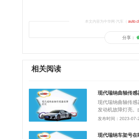
本文内容为中华网·汽车（
auto.
分享：
相关阅读
现代瑞纳曲轴传感
现代瑞纳曲轴传感
发动机故障灯亮。
测，拔出其导线插
发布时间：2023-07-21
的规定，否则就是
出曲轴位置传感器的
现代瑞纳车架号在