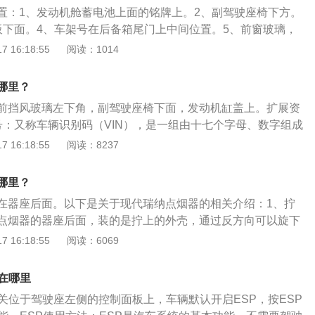
没有脉冲信号输出，则已经损坏，要更换；3、传感器线圈与
置：1、发动机舱蓄电池上面的铭牌上。2、副驾驶座椅下方。
测，用厚薄规检查信号转子与传感器线圈凸起之间的空气间
板下面。4、车架号在后备箱尾门上中间位置。5、前窗玻璃，
～0.4mm。若间隙不符合要求，则已经损坏，需要更换。
瑞纳车架号在发动机仓里发动机和变速箱后面靠近下方，现代
 16:18:55
阅读：1014
小型车的核心战略车型，是现代汽车特别针对中国市场的特性
级小车。该车车身外观采用了现代汽车当前最新的流体雕塑设
哪里？
多大胆、硬朗的线条，营造出运动、时尚和硬朗的形象，能够
前挡风玻璃左下角，副驾驶座椅下面，发动机缸盖上。扩展资
舒适的驾乘感受。瑞纳在外型上大量使用了流畅的肌理线条，
号：又称车辆识别码（VIN），是一组由十七个字母、数字组成
型，营造出一种前卫、动感的视觉感受。为了突出动感的特
相当于是汽车的身份证。每辆汽车都有各自唯一的一组车架
 16:18:55
阅读：8237
身比例，使整车更具有轿跑车蓄势而发的运动风范，并且大大
母、数字分别代表该车辆的生产地区、生产厂家、生产年代、
气阻力。具备了宽敞的内部空间，尤其是同级别车型中最大的
结构：车辆识别号码主要有两种制式，第一种是欧盟采用的ISO
，真正为消费者的日常使用提供了最大的方便和灵活性。
哪里？
二种标准主要用于北美，比第一种更严谨，但两者仍能互相兼容。
在器座后面。以下是关于现代瑞纳点烟器的相关介绍：1、拧
点烟器的器座后面，装的是拧上的外壳，通过反方向可以旋下
就又可以装上。2、拆螺丝：部分汽车的点烟器的器座后面，
 16:18:55
阅读：6069
只要用扳手把螺丝拆掉就可以拿下，同样，将螺丝拧上就又装
：拆除档位操作杠的面板，该面板是使用塑料卡勾，只需要将
在哪里
来或者用一字螺丝刀翘起，就可以将整块面板拆开。4、拆面
开关位于驾驶座左侧的控制面板上，车辆默认开启ESP，按ESP
位操作杠面板后，按下点烟器的面板门将会自动打开，然后看