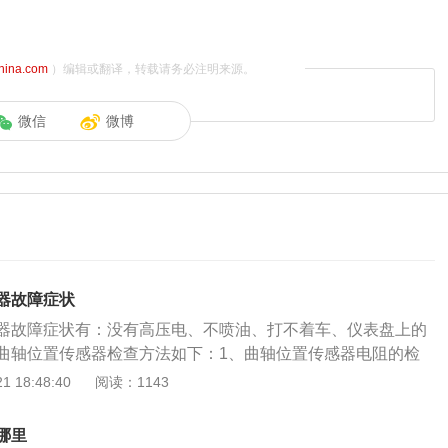
china.com
）编辑或翻译，转载请务必注明来源。
微信
微博
器故障症状
器故障症状有：没有高压电、不喷油、打不着车、仪表盘上的
曲轴位置传感器检查方法如下：1、曲轴位置传感器电阻的检
接件，用万用表测量传感器上各端子之间的电阻，应符合附表
 18:48:40
阅读：1143
已经损坏，要更换；2、曲轴位置传感器输出信号的检测，拔
导线插接件，当转动发动机时，G1-、G2-和G-端子间应有脉
哪里