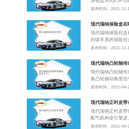
按钮是关闭ESP
到两个黑色的螺丝
员亲自调用，主要
发布时间：2021-11-10
的面板塑料盒用手
滑，甩尾等情况，
这样才可以将整个
故的发生。所以，
用时将内圈按进去
现代瑞纳保险盒在
情况：1.车辆陷入
圈拔出即可。
现代瑞纳保险丝盒
驶、弯道漂移、原
到该车系的保险丝
可以暂时关闭。3
换保险丝盒的时候
发布时间：2021-11-10
SP的工作对轮胎
的保险丝，首先需
打开ESP。
后，在驾驶人员的
现代瑞纳凸轮轴传
且找到对应元件保
现代瑞纳凸轮轴传
险丝熔断是否还能
集凸轮轴动角度信
保险丝；按照拆卸
轮轴位置传感器又
发布时间：2021-04-26
置传感器一般都用
的电阻检查传感器的
现代瑞纳正时皮带
检查ECU的76端
现代瑞纳正时皮带
阻值应不大于1.
配气机构使引擎进
应进行维修或更换
常地吸气和排气。
发布时间：2021-04-26