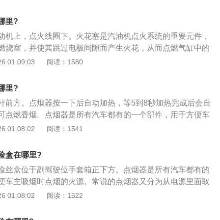
链条外壳拆掉；转动曲轴，将曲轴转到一缸上止点，将曲轴固
住曲轴；2、转动进排气凸轮轴，凸轮轴后端有凹槽，将两根
哪里?
齐，将专用工具卡进去；3、拆下旧链条装上新链条。曲轴皮
动机上，点火线圈下。火花塞是汽油机点火系统的重要元件，
的，安装时，皮带轮上面有一个圆孔，对正链条外壳上面的凹
燃烧室，并使其跳过电极间隙而产生火花，从而点燃气缸中的
置传感器是可以调整的，安装时要不间隙调整到位，不然会报
塞的结构介绍如下：1、钢壳：钢壳下部是细螺纹，用于与缸
 01:09:03
阅读：1580
与皮带轮都是自由转动的。
上部有外六方螺母，用于装火花塞套筒，以拧紧或拧出火花
中心电极。金属杆下端与中心电极上端通过导体玻璃体接触，
哪里?
线螺母；3、在钢制壳体与中心电极之间有高氧化铝陶瓷绝缘
杆前方。点烟器按一下后自动加热，等5到8秒加热完成后会自
通电时绝缘；4、钢壳体最下部装有弯曲的侧电极；5、钢壳外
可点燃香烟。点烟器是所有汽车都有的一个部件，用于方便车
圈。
源。常见的点烟器使用错误如下：1、启动时没有拔下外接设
 01:08:02
阅读：1541
刻，点烟器上的外接设备在启动大电流的冲击下容易烧毁，尤
极易出现问题。因此要用后拔下，汽车启动后再插入使用；2、熄
险盒在哪里?
设备：由于车辆的设置不同，有些点烟器的电源并不是熄灭车
险丝盒位于副驾驶位手套箱正下方。点烟器是所有汽车都有的
车辆依然有电，因此将外接设备长期放在点烟器上容易导致汽
便车主吸烟时点烟的火源。常说的点烟器又分为从电源里面取
、拔插时晃动：使用时候插拔晃动使得外接设备的插头弧形簧
家生产的点烟器就不是用来点烟的，只是用来从汽车上面引电
 01:08:02
阅读：1522
后松旷，接触不严而影响导电，现象为时通时断；4、操作汽
器又叫做雪茄头。点烟器保险丝的更换方法如下：1、打开保
烟器插头，造成松旷。
存放保险丝的收纳器里；2、然后，按照对应表，在众多保险