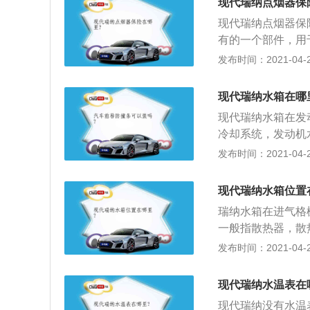
现代瑞纳点烟器保
丝中，找到点烟器
现代瑞纳点烟器保
到其他电路设备；
有的一个部件，用
尺寸，根据尺寸，
面取电的那种，有
发布时间：2021-04-26
引电出来的，这种
开保险盒，或汽车
现代瑞纳水箱在哪
保险丝中，找到点
现代瑞纳水箱在发
要碰到其他电路设
冷却系统，发动机
险丝尺寸，根据尺
部分构成。汽车水
发布时间：2021-04-26
声，等到声音消失
膨胀罐MAX和M
现代瑞纳水箱位置
发动机；4、启动
瑞纳水箱在进气格
液到膨胀罐内，直
一般指散热器，散
装上盖子，确保压
热器芯外通过。热
发布时间：2021-04-26
出的热量而升温，
1、拧开水箱放水
现代瑞纳水温表在
发动机冷却系统内
现代瑞纳没有水温表