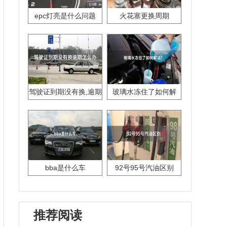
epc灯亮是什么问题
火花塞更换周期
驾驶证到期没有换,逾期
玻璃水冻住了如何解
怎么办??
决？
bba是什么车
92号95号汽油区别
推荐阅读