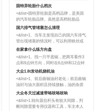
固特异轮胎什么档次
<&list>固特异轮胎是高档品牌，是美国
的汽车轮胎品牌。虽然是高档轮胎品
牌，但是中高低端的轮胎都有生产，这
国六排气管堵塞怎么清理
也是为了更好的开拓市场。
<&list>1、当车主发现自己的国六车排气
管出现堵塞的情况时，可以利用铁丝或
者是细棍，直接将杂物给取出来，如果
在家拿什么练方向盘
堵塞情况比较严重，也可以采取应急措
<&list>1、找一只平底锅，把两耳看作3
施。 <&list>2、直接利用木棍将所有的
点和9点钟方向，同时在6点钟和12点钟
杂物推到排气管里面的位置处，然后将
方向做一个标记。 <&list>2、双手握住
三元催化器拆解开，就可以将堵塞的东
大众1.8t发动机烧机油
平底锅两耳，然后往左打半圈、一圈、
西取出来。但如果是因为积碳过多引起
<&list>1、前后曲轴油封老化：前后曲轴
一圈半的练习，往右同样也要打相同的
的堵塞，就需要将三元催化器泡在草酸
油封与油大面积且持续接触，油的杂质
圈数。 <&list>3、最后强调要反复练
中进行清洗。 <&list>3、也可以利用清
和发动机内持续温度变化使其密封效果
习，这样就可以形成肌肉记忆，在真实
大众冬天过减速带咯吱咯吱响
洗剂对堵塞的情况得到解决，将清洗剂
逐渐减弱，导致渗油或漏油。<&list>2、
驾驶车辆时，不需要记忆也能打好方
放在燃油箱中，与燃油混合后，车辆启
<&list>1.转向器拉杆头有较大间隙，判
活塞间隙过大：积碳会使活塞环与缸体
向。
动时，就可以和汽油一起进入到燃烧
断间隙需要专用仪器和工具，车主本人
的间隙扩大，导致机油流入燃烧室中，