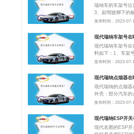
冲信号输出。如果
瑞纳车的车架号位
信号转子的间隙检
3、副驾驶脚下的
隙，其间隙为0.2
6、行驶证。新款
发布时间：2023-07-17
瑞纳作为现代汽车
独立研发的一款A
现代瑞纳车架号在
计理念，运用了许
现代瑞纳车架号在
给消费者带来宽敞
料如下：1、车架
配以时尚的前脸造
的编码，该编码就
发布时间：2023-07-17
性，瑞纳优化了车
号。车架号上的字
减少了驾驶时的空
车型等信息。2、
2570mm轴距
现代瑞纳点烟器在
3779标准，第
现代瑞纳的点烟器
外壳：部分汽车的
来，然后再正方向
发布时间：2023-07-17
是用螺丝来固定，
上去。3、拆面板
现代瑞纳ESP开关
一边直接用手掰起
现代名图的ESP
板螺丝：当拆除档