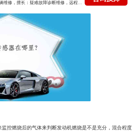
国家认证的汽车维修技师，15年德美日等各系车辆维修，擅长：疑难故障诊断维修，远程维修技术指导
来监控燃烧后的气体来判断发动机燃烧是不是充分，混合程度