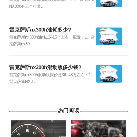
么样?
NX300有三个排量...
雷克萨斯nx300h油耗多少?
雷克萨斯nx300h油耗12--15个左右，配置：1、雷
克萨斯nx30...
雷克萨斯nx300h混动版多少钱?
雷克萨斯nx300h混动版报价是36--48万左右：1、
雷克萨斯NX3...
热门阅读