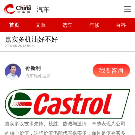
汽车
首页
文章
选车
汽修
百科
嘉实多机油好不好
2020-05-28 13:54:49
孙新利
我要咨询
汽车维修技师
嘉实多以技术先锋、获胜、热诚与激情、卓越表现为公司
的核心价值，这些价值仍能代表嘉实多，而且是使嘉实多