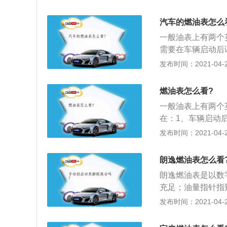
停车进行检查；3
故障。
汽车的燃油表怎么
一般油表上有两个
需要在车辆启动后读
母，是空的意思；2、
发布时间：2021-04-28
指针从字母e靠近
快加油。
燃油表怎么看?
一般油表上有两个
在：1、车辆启动后
母，是空的意思；2、
发布时间：2021-04-27
指针从字母e靠近
快加油。
朗逸燃油表怎么看
朗逸燃油表是以数字
充足；油量指针指
的。燃油表的使用
发布时间：2021-04-26
油箱中，依靠汽油
其使用寿命；2、