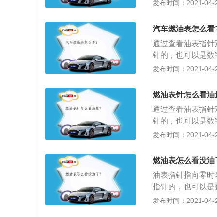
表由带稳压器的燃
发布时间：2021-04-26
了又逸到空气中，
用是在燃油箱内的
芯、甚至停放一夜
意。燃油表的使用
置，便认为是故障
汽车燃油表怎么看
油箱中，依靠汽油
通过查看油表指针
其使用寿命；2、
针的，也可以是数
汽油蒸汽，需要有
器组成。燃油低油
发布时间：2021-04-25
汽油便进入到碳罐
即发亮报警，以引
指示偏差，日常更
的问题。油表自身
注意到油表指针低
燃油表针怎么看油
是燃油表指针在点
工作时，油箱内是
通过查看油表指针
油表指针计量失准
热涨作用，自然显
针的，也可以是数
会导致油表不动，
降，所以出现显示
器组成。燃油低油
发布时间：2021-04-25
接线桩上，用R×
即发亮报警，以引
传感器发生故障；
的问题。油表自身
单的判断方法就是
燃油表怎么看没油
是燃油表指针在点
油表指针指向零时
油表指针计量失准
指针的，也可以是
会导致油表不动，
感器组成。燃油低
发布时间：2021-04-25
接线桩上，用R×
立即发亮报警，以
传感器发生故障；