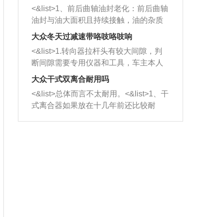
平底锅两耳，然后往左打半圈、一圈、
西取出来。但如果是因为积碳过多引起
<&list>1、前后曲轴油封老化：前后曲轴
一圈半的练习，往右同样也要打相同的
的堵塞，就需要将三元催化器泡在草酸
油封与油大面积且持续接触，油的杂质
圈数。 <&list>3、最后强调要反复练
中进行清洗。 <&list>3、也可以利用清
和发动机内持续温度变化使其密封效果
习，这样就可以形成肌肉记忆，在真实
大众冬天过减速带咯吱咯吱响
洗剂对堵塞的情况得到解决，将清洗剂
逐渐减弱，导致渗油或漏油。<&list>2、
驾驶车辆时，不需要记忆也能打好方
放在燃油箱中，与燃油混合后，车辆启
<&list>1.转向器拉杆头有较大间隙，判
活塞间隙过大：积碳会使活塞环与缸体
向。
动时，就可以和汽油一起进入到燃烧
断间隙需要专用仪器和工具，车主本人
的间隙扩大，导致机油流入燃烧室中，
室，最后形成废气排出，就可以让三元
无法制作，需要将车辆送到修理厂或4s
造成烧机油。<&list>3、机油粘度。使用
大众干式双离合耐用吗
催化器得到清洗，排气管堵塞的情况就
店；<&list>2.车辆半轴套管防尘罩破
机油粘度过小的话，同样会有烧机油现
<&list>总体而言不太耐用。<&list>1、干
能够得到解决。
裂，破裂后会出现漏油现象，使半轴磨
象，机油粘度过小具有很好的流动性，
式离合器如果放在十几年前还比较耐
损严重，磨损的半轴容易损坏，产生异
容易窜入到气缸内，参与燃烧。<&list>
用，但是由于现在的汽车发动机动力输
响；<&list>3.稳定器的转向胶套和球头
4、机油量。机油量过多，机油压力过
出越来越高，使得干式离合器散热不足
老化，一般是使用时间过长造成的。解
大，会将部分机油压入气缸内，也会出
的缺陷也逐渐暴露出来。<&list>2、由于
决方法是更换新的质量好的转向橡胶套
现烧机油。<&list>5、机油滤清器堵塞：
干式双离合的工作环境暴露在空气中，
和球头。
会导致进气不畅，使进气压力下降，形
而离合器的散热也是通离合器罩上面的
成负压，使机油在负压的情况下吸入燃
几个小孔来进行散热。但是在行驶过程
烧室引起烧机油。<&list>6、正时齿轮或
中变速箱需要换挡，就不得不使得离合
链条磨损：正时齿轮或链条的磨损会引
器频繁工作。<&list>3、长时间的低速行
起气阀和曲轴的正时不同步。由于轮齿
驶以及过于频繁的启停，导致离合器的