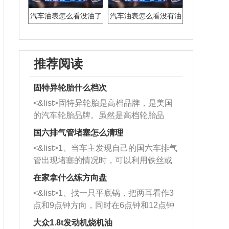
汽车油表怎么看没油了
汽车油表怎么看没有油
推荐阅读
固特异轮胎什么档次
<&list>固特异轮胎是高档品牌，是美国
的汽车轮胎品牌。虽然是高档轮胎品
牌，但是中高低端的轮胎都有生产，这
国六排气管堵塞怎么清理
也是为了更好的开拓市场。
<&list>1、当车主发现自己的国六车排气
管出现堵塞的情况时，可以利用铁丝或
者是细棍，直接将杂物给取出来，如果
在家拿什么练方向盘
堵塞情况比较严重，也可以采取应急措
<&list>1、找一只平底锅，把两耳看作3
施。 <&list>2、直接利用木棍将所有的
点和9点钟方向，同时在6点钟和12点钟
杂物推到排气管里面的位置处，然后将
方向做一个标记。 <&list>2、双手握住
三元催化器拆解开，就可以将堵塞的东
大众1.8t发动机烧机油