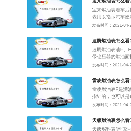
宝来燃油表怎么看
汽油蒸汽，需要有
宝来燃油表着车后
汽油便进入到碳罐
表用以指示汽车燃
指示偏差，日常更
表连接方法如下：
发布时间：2021-04-26
注意到油表指针低
从电门锁出上连接
工作时，油箱内是
根线串联起来就可
热涨作用，自然显
速腾燃油表怎么看
一根是正极（可以
降，所以出现显示
速腾燃油表油E、
带稳压器的燃油面
在燃油箱内的燃油
发布时间：2021-04-26
油表的使用注意事
中，依靠汽油对它
雷凌燃油表怎么看
用寿命；2、加油
雷凌燃油表F是满
蒸汽，需要有空间
指针的，也可以是
便进入到碳罐储存
感器组成。燃油低
发布时间：2021-04-26
偏差，日常更换电
立即发亮报警，以
到油表指针低于之
负两根线，其中正
时，油箱内是成负
天籁燃油表怎么看
阻也是一进一出两
作用，自然显示偏
天籁燃料表f是满