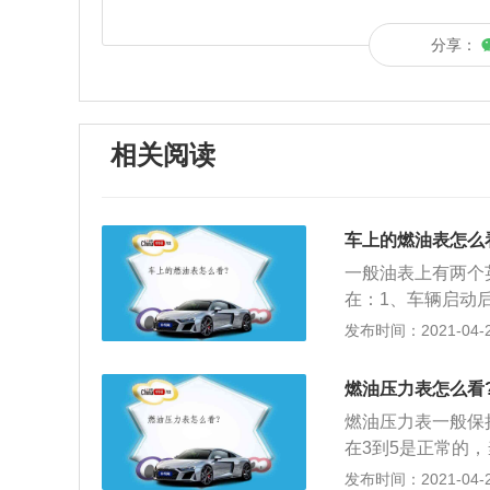
分享：
相关阅读
车上的燃油表怎么
一般油表上有两个
在：1、车辆启动后
母，是空的意思；2、
发布时间：2021-04-28
指针从字母e靠近
快加油。
燃油压力表怎么看
燃油压力表一般保持
在3到5是正常的，
内；2、若机油压
发布时间：2021-04-28