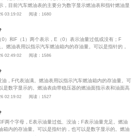
3、黄线或者蓝线其中有一根是正极（可以分别试试，看油表
一种正常现象。但偏差一般不会超过一个指针宽度。
示，目前汽车燃油表的主要分为数字显示燃油表和指针燃油显
），黑线可能是负极。
油表可以实时显示汽车油箱内的油量值，精确告诉车主汽车耗
 03:19:02
阅读：1680
多少存储量。下面是燃油表的相关内容：1、不要等报警灯亮
油泵在油箱中，依靠汽油对它进行散热和润滑，油量过少将不
?
，减少其使用寿命；2、加油时不建议加满。因为汽油受热膨
（0）和F（1）两个表示，E（0）表示油量过低或没有；F
挥发成汽油蒸汽，需要有空间来容纳。如果加的过满没有一点
足。燃油表用以指示汽车燃油箱内的存油量。可以是指针的，
至液体汽油便进入到碳罐储存，碳罐存满了又逸到空气中，不
的。燃油表由带稳压器的燃油面指示表和油面高度传感器组
 02:49:02
阅读：1586
；3、指示偏差。日常更换电瓶或汽油滤芯、甚至停放一夜
警装置的作用是在燃油箱内的燃油量少于某一规定值时立即发
之前显示位置，便认为是故障。其实是正常现象，因为油泵工
驶员的注意。燃油表连接方法如下：1、油表上一正一负两根
负压，相应油箱容积减少。
?
一定要有电，可以从电门锁出上连接；2、油浮上的电阻也是
没油，F代表油满。燃油表用以指示汽车燃油箱内的存油量。可
然后和油表上的两根线串联起来就可以，串联之后的那根负级
以是数字显示的。燃油表由带稳压器的燃油面指示表和油面高
线或者蓝线其中有一根是正极（可以分别试试，看油表的指针
油低油面报警装置的作用是在燃油箱内的燃油量少于某一规定
 02:19:02
阅读：1527
线可能是负极。
，以引起驾驶员的注意。下面是汽车燃油表的相关内容：1、
再加油。因为汽油泵在油箱中，依靠汽油对它进行散热和润
?
利于油泵正常工作，减少其使用寿命；2、加油时不建议加
和F两个字母，E表示油量过低、没油；F表示油量充足。燃油
膨胀和在夏季高温下挥发成汽油蒸汽，需要有空间来容纳。如
油箱内的存油量。可以是指针的，也可以是数字显示的。燃油
点空间，汽油蒸汽甚至液体汽油便进入到碳罐储存，碳罐存满