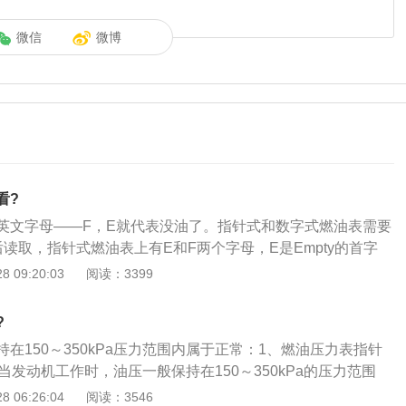
微信
微博
看?
英文字母——F，E就代表没油了。指针式和数字式燃油表需要
读取，指针式燃油表上有E和F两个字母，E是Empty的首字
f是full的首字母，是full的意思，指针从字母f靠近剩余油，
 09:20:03
阅读：3399
左侧油较少；3、当燃油图标亮起时，表示剩余油不多，需要尽
?
在150～350kPa压力范围内属于正常：1、燃油压力表指针
当发动机工作时，油压一般保持在150～350kPa的压力范围
力表指示的压力值小于98kPa，则可视为机油压力过低，应立即
 06:26:04
阅读：3546