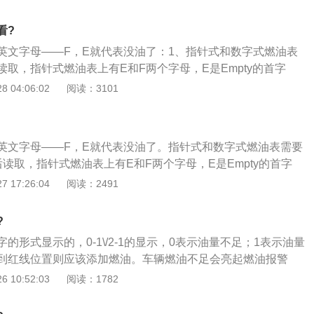
、否则，就会很容易造成零件的过度磨损，甚至出现重大机械
看?
英文字母——F，E就代表没油了：1、指针式和数字式燃油表
取，指针式燃油表上有E和F两个字母，E是Empty的首字
f是full的首字母，是full的意思，指针从字母f靠近剩余油，
 04:06:02
阅读：3101
左侧油较少；3、当燃油图标亮起时，表示剩余油不多，需要尽
英文字母——F，E就代表没油了。指针式和数字式燃油表需要
读取，指针式燃油表上有E和F两个字母，E是Empty的首字
f是full的首字母，是full的意思，指针从字母f靠近剩余油，
 17:26:04
阅读：2491
左侧油较少；3、当燃油图标亮起时，表示剩余油不多，需要尽
?
的形式显示的，0-1\/2-1的显示，0表示油量不足；1表示油量
到红线位置则应该添加燃油。车辆燃油不足会亮起燃油报警
注意事项如下：1、不要等报警灯亮时再加油，因为汽油泵在
 10:52:03
阅读：1782
对它进行散热和润滑，油量过少将不利于油泵正常工作，减少
加油时不建议加满，因为汽油受热膨胀和在夏季高温下挥发成