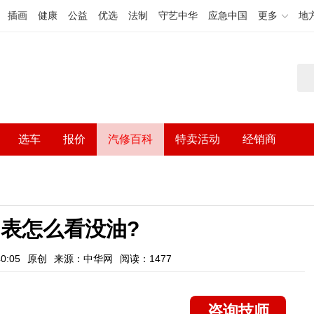
插画
健康
公益
优选
法制
守艺中华
应急中国
更多
地
选车
报价
汽修百科
特卖活动
经销商
表怎么看没油?
0:05
原创
来源：中华网
阅读：1477
咨询技师