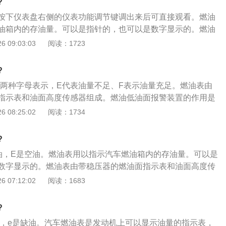
?
空间来容纳。如果加的过满没有一点空间，汽油蒸汽甚至液体
按下仪表盘右侧的仪表功能调节键调出来后可直接观看。燃油
储存，碳罐存满了又逸到空气中，不但浪费还污染环境；3、
油箱内的存油量。可以是指针的，也可以是数字显示的。燃油
换电瓶或汽油滤芯、甚至停放一夜后，再次启动车辆时，可能
1、油表上一正一负两根线，其中正极那根一定要有电，可以
 09:03:03
阅读：1723
于之前显示位置，便认为是故障。其实是正常现象，因为油泵
；2、油浮上的电阻也是一进一出两根线，然后和油表上的两
成负压，相应油箱容积减少，油面偏高，再加之温度对汽油的
以，串联之后的那根负级线要搭铁；3、黄线或者蓝线其中有
示偏高，当温度下降和打开油箱后，压力释放，油面随之下
?
分别试试，看油表的指针有没有反应），黑线可能是负极。
偏差是一种正常现象。但偏差一般不会超过一个指针宽度。
F两种字母表示，E代表油量不足、F表示油量充足。燃油表由
指示表和油面高度传感器组成。燃油低油面报警装置的作用是
量少于某一规定值时立即发亮报警，以引起驾驶员的注意。燃
 08:25:02
阅读：1734
项如下：1、不要等报警灯亮时再加油，因为汽油泵在油箱
进行散热和润滑，油量过少将不利于油泵正常工作，减少其使
?
时不建议加满，因为汽油受热膨胀和在夏季高温下挥发成汽油
油，E是空油。燃油表用以指示汽车燃油箱内的存油量。可以是
来容纳。如果加的过满没有一点空间，汽油蒸汽甚至液体汽油
数字显示的。燃油表由带稳压器的燃油面指示表和油面高度传
，碳罐存满了又逸到空气中，不但浪费还污染环境；3、指示
油面报警装置的作用是在燃油箱内的燃油量少于某一规定值时
 07:12:02
阅读：1683
瓶或汽油滤芯、甚至停放一夜后，再次启动车辆时，可能注意
引起驾驶员的注意。燃油表连接方法如下：1、油表上一正一
前显示位置，便认为是故障。其实是正常现象，因为油泵工作
极那根一定要有电，可以从电门锁出上连接；2、油浮上的电
压，相应油箱容积减少，油面偏高，再加之温度对汽油的热涨
?
根线，然后和油表上的两根线串联起来就可以，串联之后的那
高，当温度下降和打开油箱后，压力释放，油面随之下降，所
油，e是缺油。汽车燃油表是发动机上可以显示油量的指示表，