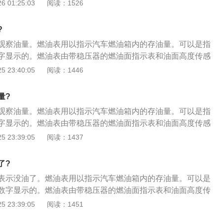
油面指示表和油面高度传感器组成。燃油低油面报警装置的作
 01:25:03
阅读：1526
不但浪费还污染环境；3、指示偏差。日常更换电瓶或汽油滤
燃油量少于某一规定值时立即发亮报警，以引起驾驶员的注
后，再次启动车辆时，可能注意到油表指针低于之前显示位
注意事项如下：1、不要等报警灯亮时再加油，因为汽油泵在
，其实是正常现象。
?
对它进行散热和润滑，油量过少将不利于油泵正常工作，减少
观察油量。燃油表用以指示汽车燃油箱内的存油量。可以是指
加油时不建议加满，因为汽油受热膨胀和在夏季高温下挥发成
字显示的。燃油表由带稳压器的燃油面指示表和油面高度传感
空间来容纳。如果加的过满没有一点空间，汽油蒸汽甚至液体
面报警装置的作用是在燃油箱内的燃油量少于某一规定值时立
 23:40:05
阅读：1446
储存，碳罐存满了又逸到空气中，不但浪费还污染环境；3、
起驾驶员的注意。燃油表故障原因有以下三种：1、油表自身
换电瓶或汽油滤芯、甚至停放一夜后，再次启动车辆时，可能
发生故障会导致的油表不动或者失准的情况，可以判断的方法
于之前显示位置，便认为是故障。其实是正常现象，因为油泵
量?
火开关打开约半分钟左右时间仍不偏摆，或者指针乱摆以及燃
成负压，相应油箱容积减少，油面偏高，再加之温度对汽油的
观察油量。燃油表用以指示汽车燃油箱内的存油量。可以是指
，说明燃油表有故障；2、传感器故障。传感器发生故障时也
示偏高，当温度下降和打开油箱后，压力释放，油面随之下
字显示的。燃油表由带稳压器的燃油面指示表和油面高度传感
判断方法是把万用电表表笔夹在燃油传感器可变电阻器的两个
偏差是一种正常现象。但偏差一般不会超过一个指针宽度。
面报警装置的作用是在燃油箱内的燃油量少于某一规定值时立
 23:39:05
阅读：1437
1Ω挡检测可变电阻器的电阻值。若结果显示与标准不符，则是
起驾驶员的注意。燃油表故障原因有以下三种：1、油表自身
3、仪表线圈短路。仪表线圈短路也会造成油表出现问题，简
发生故障会导致的油表不动或者失准的情况，可以判断的方法
利用万用电表测量电压即可。
了?
火开关打开约半分钟左右时间仍不偏摆，或者指针乱摆以及燃
表示没油了。燃油表用以指示汽车燃油箱内的存油量。可以是
，说明燃油表有故障；2、传感器故障。传感器发生故障时也
数字显示的。燃油表由带稳压器的燃油面指示表和油面高度传
判断方法是把万用电表表笔夹在燃油传感器可变电阻器的两个
油面报警装置的作用是在燃油箱内的燃油量少于某一规定值时
 23:39:05
阅读：1451
1Ω挡检测可变电阻器的电阻值。若结果显示与标准不符，则是
引起驾驶员的注意。燃油表故障原因有以下三种：1、油表自
3、仪表线圈短路。仪表线圈短路也会造成油表出现问题，简