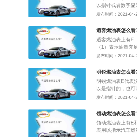
根负级线要搭铁；
以出现显示偏差是
以指针或者数字显
的指针有没有反应
示表两种。汽车燃
发布时间：2021-04-26
油多少，油箱还剩
时再加油。因为汽
逍客燃油表怎么看
利于油泵正常工作
逍客燃油表上有E
胀和在夏季高温下
（1）表示油量充
空间，汽油蒸汽甚
也可以是数字显示
发布时间：2021-04-26
但浪费还污染环境
成。燃油低油面报
后，油表指针低于
亮报警，以引起驾
作时，油箱内是成
明锐燃油表怎么看
线，其中正极那根
明锐燃油表E代表
一进一出两根线，
以是指针的，也可
线要搭铁；3、黄
度传感器组成。燃
发布时间：2021-04-26
有没有反应），黑
值时立即发亮报警
不要等报警灯亮时
领动燃油表怎么看
滑，油量过少将不
领动燃油表上有E
满。因为汽油受热
表用以指示汽车燃
果加的过满没有一