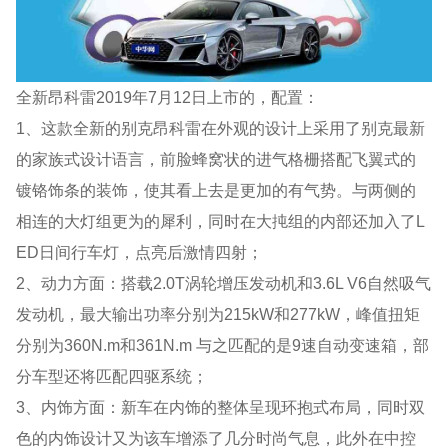
全新昂科雷2019年7月12日上市的，配置：
1、这款全新的别克昂科雷在外观的设计上采用了别克最新
的家族式设计语言，前脸蜂窝状的进气格栅搭配飞翼式的
镀铬饰条的装饰，使其看上去是更加的有气势。与两侧的
相连的大灯组更为的犀利，同时在大扽组的内部还加入了L
ED日间行车灯，点亮后激情四射；
2、动力方面：搭载2.0T涡轮增压发动机和3.6L V6自然吸气
发动机，最大输出功率分别为215kW和277kW，峰值扭矩
分别为360N.m和361N.m 与之匹配的是9速自动变速箱，部
分车型还将匹配四驱系统；
3、内饰方面：新车在内饰的整体呈现环抱式布局，同时双
色的内饰设计又为该车增添了几分时尚气息，此外在中控