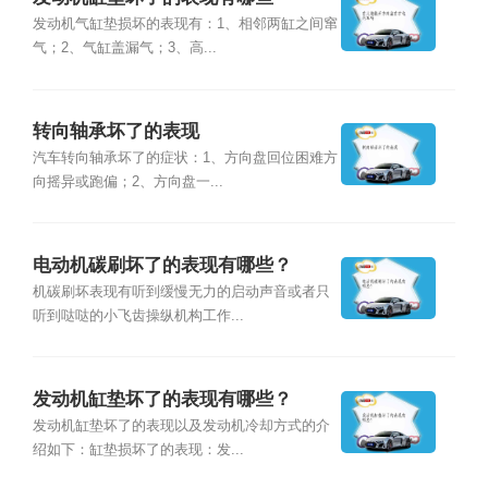
发动机气缸垫损坏的表现有：1、相邻两缸之间窜
气；2、气缸盖漏气；3、高...
转向轴承坏了的表现
汽车转向轴承坏了的症状：1、方向盘回位困难方
向摇异或跑偏；2、方向盘一...
电动机碳刷坏了的表现有哪些？
机碳刷坏表现有听到缓慢无力的启动声音或者只
听到哒哒的小飞齿操纵机构工作...
发动机缸垫坏了的表现有哪些？
发动机缸垫坏了的表现以及发动机冷却方式的介
绍如下：缸垫损坏了的表现：发...