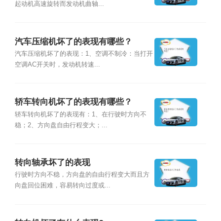
起动机高速旋转而发动机曲轴...
汽车压缩机坏了的表现有哪些？
汽车压缩机坏了的表现：1、空调不制冷：当打开
空调AC开关时，发动机转速...
轿车转向机坏了的表现有哪些？
轿车转向机坏了的表现有：1、在行驶时方向不
稳；2、方向盘自由行程变大；...
转向轴承坏了的表现
行驶时方向不稳，方向盘的自由行程变大而且方
向盘回位困难，容易转向过度或...