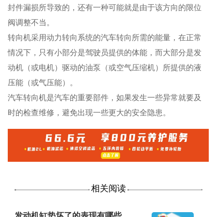
封件漏损所导致的，还有一种可能就是由于该方向的限位
阀调整不当。
转向机采用动力转向系统的汽车转向所需的能量，在正常
情况下，只有小部分是驾驶员提供的体能，而大部分是发
动机（或电机）驱动的油泵（或空气压缩机）所提供的液
压能（或气压能）。
汽车转向机是汽车的重要部件，如果发生一些异常就要及
时的检查维修，避免出现一些更大的安全隐患。
相关阅读
发动机缸垫坏了的表现有哪些