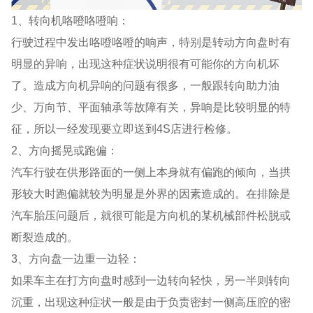
1、转向机咯噔咯噔响：
行驶过程中发出咯噔咯噔的响声，特别是转动方向盘时有
明显的异响，出现这种症状说明很有可能你的方向机坏
了。造成方向机异响的问题有很多，一般跟转向助力油
少、万向节、平面轴承等故障有关，异响是比较明显的特
征，所以一经发现要立即送到4S店进行检修。
2、方向摇晃或跑偏：
汽车行驶在供形路面的一侧上本身就有偏跑的倾向，当拱
形较大时跑偏就较为明显是外界的因素造成的。在排除是
汽车胎压问题后，就很可能是方向机的某机械部件松脱或
断裂造成的。
3、方向盘一边重一边轻：
如果车主在打方向盘时感到一边转向轻快，另一半则转向
沉重，出现这种症状一般是由于负责密封一侧高压腔的密