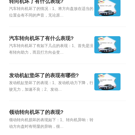
转向机坏了有什么表现?
汽车转向机坏了的情况：1、将方向盘放在适当的
位置会有不同的声音，无论原...
汽车转向机坏了有什么表现?
汽车转向机坏了有如下几点的表现：1、首先是没
有转向助力，而且打方向会变...
发动机缸垫坏了的表现有哪些?
发动机缸垫坏了的表现：1、发动机动力下降，行
驶无力，加速不良；2、发动...
领动转向机坏了的表现?
领动转向机损坏的表现如下：1、转向机异响：转
动方向盘时有明显的异响，很...