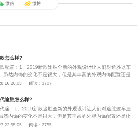
微信
微博
9款怎么样?
9款配置：1、2019新款途胜全新的外观设计让人们对途胜这车
，虽然内饰的变化不是很大，但是其丰富的外观内饰配置还是
一贯的性价比，此外，新车在车联网上有着不小的提升，更贴
 16:20:05
阅读：3707
2、2019款途胜优点：全新的外观设计给人别样的感觉，整体
丰富，性价比还是比较高的，搭配的智行安全系统和车联网，
现代途胜怎么样?
、2019款途胜缺点：车辆的NVH方面还是有提升的空间，悬
现代途：1、2019新款途胜全新的外观设计让人们对途胜这车造
了，前脸设计不少的消费者觉得很丑。
虽然内饰的变化不是很大，但是其丰富的外观内饰配置还是让
贯的性价比，此外，新车在车联网上有着不小的提升，更贴合
 22:55:05
阅读：2755
、2019款途胜优点：全新的外观设计给人别样的感觉，整体年