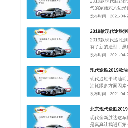
2019款现代胜
感。而且，镀铬饰
气的家族式六边形
般，动感十足。同
雾灯区域采用镀铬
发布时间：2021-04-25
特。而且，车身下
也采用了银色的装
胜达在颜值上，确
它；2、双炮筒式
亮眼，虽然布局比
2019款现代途胜
了中规中矩的视觉
致。而且，悬浮式
2019款现代途胜
还能够看到清晰的
一应俱全。更为洋
有了新的造型，虽
这里也能看出现代
且，车身更是达到
保持着韩系车一贯
发布时间：2021-04-25
2.0T两款发动机
度，尤其是新胜达
年轻消费者；2、
的扭矩可达240N
胜达搭载的是2.0
了许多；3、配置
现代途胜2019款
且，预估售价会在
迎合了潮流趋势；
现代途胜平均油耗为8
油耗跟多方面因素
急加速。其实个人
发布时间：2021-04-25
械设计的各种样式
做剧烈运动前需要
北京现代途胜201
时候是炫耀车技，
现代全新胜达这车
油耗剧增，是正常驾
是真真让我进店第
前观察路面情况，