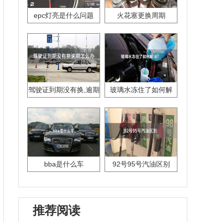
epc灯亮是什么问题
火花塞更换周期
驾驶证到期没有换,逾期
玻璃水冻住了如何解
怎么办??
决？
bba是什么车
92号95号汽油区别
推荐阅读