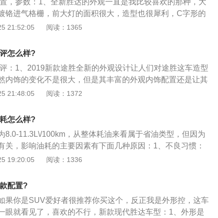
达配置，参数：1、全新胜达的外观一直是我比较喜欢的那种，大
条点缀的侧裙，让车身显得十分精致。而下方的轮毂，像旋风
镀铬进气格栅，前大灯的面积很大，造型也很犀利，C字形的
样，车身的尾部也十分亮眼，半包围似的尾灯，显得十分独
包边，雾灯的面积很大并且与LED日间行车灯相连，前保险杠
 21:52:05
阅读：1365
方镀铬饰条点缀的进气口，运动感十足。不得不说，19款现代
饰板，这么年轻时尚的造型，相信很多85后、90后都会很喜欢
实给人耳目一新的感觉；3、打开车门之后，19款的内饰足够
的仪表盘带来了较强的运动感，而对称式的中控布局也呈现出
较简洁明了，但是，软组织材料包裹的中控台，显得极为精
测评怎么样?
感，大面积的软包材质摸起来也有着较高的挡次，很多细节中
的中控大屏，也有着十足的科技感。渔尤其是在配置上，更是
测评：1、2019新款途胜全新的外观设计让人们对途胜这车造型
车缝线，可以看出现代对于这台车的内饰做工是很用心的。从
气的是19款胜达无需佩戴钥匙，只需要指纹解锁就行了。而
然内饰的变化不是很大，但是其丰富的外观内饰配置还是让其
全新胜达质量怎么样了；3、动力方面，全新胜达搭载了2.4L和
了4米多的车长，再加上轴距离2865mm，增加了车内的宽敞
的性价比，此外，新车在车联网上有着不小的提升，更贴合了
 21:48:05
阅读：1372
，其中2.4L的自然吸气发动机最大输出功率可达139千瓦，最大
还增加了7座。如此的讨好国人，能火一把吗；4、最后。19款
2019款途胜优点：全新的外观设计给人别样的感觉，整体年轻
·m，与之匹配的是5挡手动变速箱和6挡手自一体变速箱；。
T的L4的引擎，而且，还标配了8AT，还捎带配上了四驱。而
丰富，性价比还是比较高的，搭配的智行安全系统和车联网，
油耗怎么样?
20万起，让不少网友表示说果真是又拽了。
.0-11.3L\/100km，从整体耗油来看属于省油类型，但因为
有关，影响油耗的主要因素有下面几种原因：1、不良习惯：
的驾驶习惯对于汽油的消耗还是有着比较大的影响的，由于机
 19:20:05
阅读：1336
，需要运行一段时间才会进入一个比较好的状态，就好比我们
先热身，道理是相同的，在开车过程中，急加速、急刹车有的
9款配置?
体现汽车性能的好机会，但是你知道么，这样驾驶会使得你的
如果你是SUV爱好者很推荐你买这个，反正我是外形控，这车
驶的2-3倍！最佳的驾驶速度最好维持在60-80km\/h。并且提
一眼就看见了，喜欢的不行，新款现代胜达车型：1、外形是
争取可以做到用油门控制车速；2、路况原因。这个可能和驾