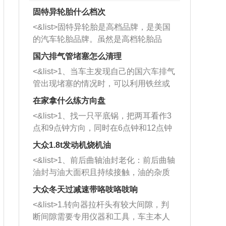
固特异轮胎什么档次
<&list>固特异轮胎是高档品牌，是美国
的汽车轮胎品牌。虽然是高档轮胎品
牌，但是中高低端的轮胎都有生产，这
国六排气管堵塞怎么清理
也是为了更好的开拓市场。
<&list>1、当车主发现自己的国六车排气
管出现堵塞的情况时，可以利用铁丝或
者是细棍，直接将杂物给取出来，如果
在家拿什么练方向盘
堵塞情况比较严重，也可以采取应急措
<&list>1、找一只平底锅，把两耳看作3
施。 <&list>2、直接利用木棍将所有的
点和9点钟方向，同时在6点钟和12点钟
杂物推到排气管里面的位置处，然后将
方向做一个标记。 <&list>2、双手握住
三元催化器拆解开，就可以将堵塞的东
大众1.8t发动机烧机油
平底锅两耳，然后往左打半圈、一圈、
西取出来。但如果是因为积碳过多引起
<&list>1、前后曲轴油封老化：前后曲轴
一圈半的练习，往右同样也要打相同的
的堵塞，就需要将三元催化器泡在草酸
油封与油大面积且持续接触，油的杂质
圈数。 <&list>3、最后强调要反复练
中进行清洗。 <&list>3、也可以利用清
和发动机内持续温度变化使其密封效果
习，这样就可以形成肌肉记忆，在真实
大众冬天过减速带咯吱咯吱响
洗剂对堵塞的情况得到解决，将清洗剂
逐渐减弱，导致渗油或漏油。<&list>2、
驾驶车辆时，不需要记忆也能打好方
放在燃油箱中，与燃油混合后，车辆启
<&list>1.转向器拉杆头有较大间隙，判
活塞间隙过大：积碳会使活塞环与缸体
向。
动时，就可以和汽油一起进入到燃烧
断间隙需要专用仪器和工具，车主本人
的间隙扩大，导致机油流入燃烧室中，