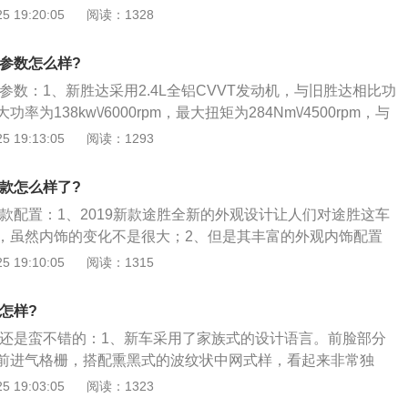
是号称啥流体雕塑什么的，这车你夜里开大灯从车头跟侧面
 19:20:05
阅读：1328
，但是对于路线的选择也是省油非常重要的环节，有的时候，
美，而且多说一句前面行车灯跟雾灯设计简直完美，都亮起了
得差，因此，在选择路线的时候，尽量选择不拥堵的路线，路
、给我感觉就是很男人很霸气的感觉，一看就是男人车，不像
可以省下更多的汽油；3、后备箱放了太多的物品。车辆自身
置参数怎么样?
，打着城市越野的旗号光看外表就娘的狠；3、而且车门上面有
会使得油耗高于正常行驶油耗的2％左右，看似不多，积少成
置参数：1、新胜达采用2.4L全铝CVVT发动机，与旧胜达相比功
车门能跟底下完全贴合，有时候小点小雨上面的，上下车有时
么多的物品，算一算也是一笔不小的开支。所以能放在家里的
为138kw\/6000rpm，最大扭矩为284Nm\/4500rpm，与
，这车泥都在车门外，底下一点没有，再也不用担心下雨点下
受累装着了。
率和247Nm扭矩相比，提高了很多；2、从百公里加速时间上可
 19:13:05
阅读：1293
，洗起来很头疼。
里加速时间位11.7秒，这一结果与1860公斤汽车重量相比比
由于这种进口车型是国内车型无法比拟的，从现在起，新的胜
9款怎么样了?
较好。
9款配置：1、2019新款途胜全新的外观设计让人们对途胜这车
，虽然内饰的变化不是很大；2、但是其丰富的外观内饰配置
系车一贯的性价比，此外，新车在车联网上有着不小的提升，
 19:10:05
阅读：1315
者；3、2019款途胜优点，全新的外观设计给人别样的感觉，
配置丰富，性价比还是比较高的，搭配的智行安全系统和车联
量怎样?
势。
质量还是蛮不错的：1、新车采用了家族式的设计语言。前脸部分
前进气格栅，搭配熏黑式的波纹状中网式样，看起来非常独
感觉；2、两侧前大灯组采用了相对来说比较犀利的样式，灯
 19:03:05
阅读：1323
LED光源，辨识度极高。整车车头感觉非霸气，时尚。车身侧