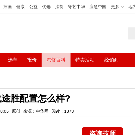
插画
健康
公益
优选
法制
守艺中华
应急中国
更多
地
选车
报价
汽修百科
特卖活动
经销商
现代途胜配置怎么样?
8:05
原创
来源：中华网
阅读：1373
咨询技师