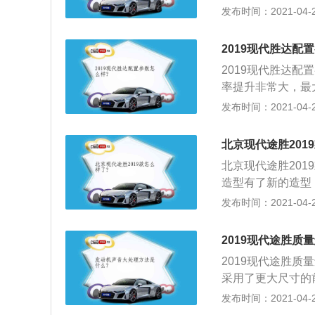
真的好看，现代不
发布时间：2021-04-25
驶没有多大的关系
看，线条感简直完
路程远，路况不见
感觉贼高大上；2
程尽量短！这样才
2019现代胜达配
有的场出的SUV
承载过重的物品，
2019现代胜达配
个很不错的设计，
多，长时间带着这
率提升非常大，最大功率
候会蹭到门边的泥
东西就不要让爱车
旧胜达125kw功
发布时间：2021-04-25
车弄湿西装裤脚了
以看出，新胜达百公
较令人满意；3、
北京现代途胜201
达目标形势仍然比
北京现代途胜201
造型有了新的造型
还是让其保持着韩
发布时间：2021-04-25
更贴合了年轻消费
整体年轻了许多，
2019现代途胜质
网，迎合了潮流趋
2019现代途胜
采用了更大尺寸的
特，有种不一样的
发布时间：2021-04-25
组内部结构采用了