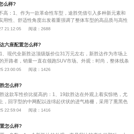
富，性价比还是比较高的，搭配的智行安全系统和车联网，迎
怎么样?
2019款途胜缺点：车辆的NVH方面还是有提升的空间，悬架
不高：1、作为一款革命性车型，途胜凭借引入多种新元素和
，前脸设计不少的消费者觉得很丑。
实用性、舒适性角度出发着重强调了整体车型的高品质与高性
质和高性能表现在发动机动力、内外观及空间设计、安全性等
 21:12:05
阅读：2688
适感、动力性与完美实用价值的“城市SUV”理念；2、途胜一经
国和欧美市场，而且很快成为各种国际汽车大奖追逐的新星。
胜达六座配置怎么样?
中，由于优异的产品品质，途胜已经获得了包括加拿大记者协
：1、现代全新胜达顶级版价位31万元左右，新胜达作为市场上
型SUV车型”奖、国际工业设计协会颁发的“最佳工业设计”奖、
中的开路者，销量一直在领跑SUV市场。外观：时尚，整体线条
StrategicVision颁发的“综合质量第一名”等奖项，同时成为
车头的设计非常成功；2、大气、威猛的设计，隆起的前翼子
 23:00:05
阅读：1426
新车品质满意度”最高的车型，刷新了SUV新车上市满意度的纪
更显示出其肌肉感，也将SUV车型的外形理念表现得淋漓尽
胜成为了首款同时获得专家、用户认可，在质量和设计上同时
11年获stratagicvision调查公司美国汽车市场质量满意度综合
为其所属系列下的最新车系。
途胜怎么样?
；4、其精湛的制作工艺和优异的性能表现足以和日本、欧洲
途胜这款车性价比挺高的：1、19款胜达在外观上着实惊艳，尤
合理的售价让整车保持着韩国车的绝对优势，在这个价位上面
上，回字型的中网配以连绵起伏状的进气格栅，采用了熏黑色
车型，现代全新胜达一个属于中挡偏高一点的挡次。
一份霸气之美。而且，LED大灯的设计也十分犀利有神，像是
 22:59:04
阅读：1416
芒，格外霸气。尤其是下方的雾灯，无比亮眼。不得不说，汉
弱爆了；2、而且，从19款胜达的车身侧面来看，充满肌肉
配置怎么样?
的那条线条，凌厉感极强。而且，悬浮式的车顶融进了时尚