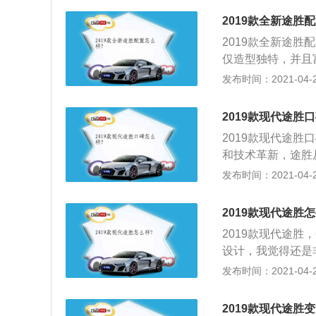
面部分采用贯穿式
2019款全新途胜
足，营造出一种无
2019款全新途胜
930\/1910\
仅造型独特，并且
少；4、而在车尾
形的镀铬栅设计，
发布时间：2021-04-25
是另类的回形设计
贯穿式设计，拉伸
显得非常高挡。途胜
2019款现代途胜
景影像系统，双区
2019款现代途
饰非常符合年轻人
和技术革新，途胜
用的是网格图纹，
性能，并将这种高
发布时间：2021-04-25
是很宽敞。头部也
等方面，形成兼具
放倒，还配备了电动
推出，不仅畅销韩
大的输出功率130
2019款现代途胜
2、在上市的短短
箱。动力非常的强
2019款现代途
者协会颁发的“最佳
设计，我觉得还是
计”奖、国际汽车专业
有了一次调整，但
发布时间：2021-04-25
同时成为当年上市
了，而且六边形的
意度的纪录。至此
2、我所选择的是
同时获奖的新车。
2019款现代途胜