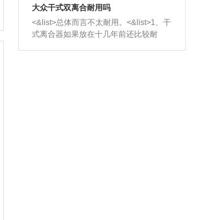
室，最后形成废气排出，就可以让三元
无法制作，需要将车辆送到修理厂或4s
造成烧机油。<&list>3、机油粘度。使用
大众干式双离合耐用吗
催化器得到清洗，排气管堵塞的情况就
店；<&list>2.车辆半轴套管防尘罩破
机油粘度过小的话，同样会有烧机油现
<&list>总体而言不太耐用。<&list>1、干
能够得到解决。
裂，破裂后会出现漏油现象，使半轴磨
象，机油粘度过小具有很好的流动性，
式离合器如果放在十几年前还比较耐
损严重，磨损的半轴容易损坏，产生异
容易窜入到气缸内，参与燃烧。<&list>
用，但是由于现在的汽车发动机动力输
响；<&list>3.稳定器的转向胶套和球头
4、机油量。机油量过多，机油压力过
出越来越高，使得干式离合器散热不足
老化，一般是使用时间过长造成的。解
大，会将部分机油压入气缸内，也会出
的缺陷也逐渐暴露出来。<&list>2、由于
决方法是更换新的质量好的转向橡胶套
现烧机油。<&list>5、机油滤清器堵塞：
干式双离合的工作环境暴露在空气中，
和球头。
会导致进气不畅，使进气压力下降，形
而离合器的散热也是通离合器罩上面的
成负压，使机油在负压的情况下吸入燃
几个小孔来进行散热。但是在行驶过程
烧室引起烧机油。<&list>6、正时齿轮或
中变速箱需要换挡，就不得不使得离合
链条磨损：正时齿轮或链条的磨损会引
器频繁工作。<&list>3、长时间的低速行
起气阀和曲轴的正时不同步。由于轮齿
驶以及过于频繁的启停，导致离合器的
或链条磨损产生的过量侧隙，使得发动
温度不断升高，而低速行驶时空气流动
机的调节无法实现：前一圈的正时和下
效率不高，无法将离合器中的热量有效
一圈可能就不一样。当气阀和活塞的运
的带走，导致离合器内部的温度不断升
动不同步时，会造成过大的机油消耗。
高，加速离合器的磨损。
解决方法：更换正时齿轮或链条。<&list
>7、内垫圈、进风口破裂：新的发动机
设计中，经常采用各种由金属和其他材