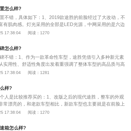
的腰线搭配上大尺寸的轮毂，让这台车的侧面看起来肌肉感十
配置怎么样?
畏向前的姿态；3、而在车身尺寸上全新胜达的长宽高分别为4
配置不错，具体如下：1、2019款途胜的前脸经过了大改动，不
/1720mm，轴距达到了2865mm，相比于老款车型，尺寸上加大了不
富有肌肉感。灯光采用的全部是LED光源，中网采用的是六边
处，没有采用了时下比较流行的贯穿式尾灯设计，取而代之的
并且前保险杠采用的镀铬装饰途胜尾部还是非常的饱满，采用
 17:38:04
阅读：1270
，并且同前脸进行呼应，再次突出强调了动感。
了整体视觉效果；2、2019款途胜内饰采用了大量皮革覆盖，
中控台配备10.25英寸悬浮式的触摸屏，并且还配置了360全
口碑怎么样?
自动空调控制面板采用全新设计，保留了大尺寸全景天窗。内
胜口碑不错：1、作为一款革命性车型，途胜凭借引入多种新元素
的品味；3、2019款的途胜座椅采用真皮材质包裹着，上方采
从实用性、舒适性角度出发着重强调了整体车型的高品质与高
提升了车内的豪华感。途胜后排的腿部空间只有一拳左右，不
品质和高性能表现在发动机动力、内外观及空间设计、安全性
 17:38:04
阅读：1281
有一掌左右的距离，后备箱非常的宽敞，并且平整，后排可以
舒适感、动力性与完美实用价值的“城市SUV”理念，途胜一经
尾门；4、2019款的途胜搭载了1.6T的涡轮增压发动机，最
国和欧美市场，而且很快成为各种国际汽车大奖追逐的新星；
kw，最大的扭矩达到了265Nm，匹配的是7速双离合的变速
怎么样?
一年中，由于优异的产品品质，途胜已经获得了包括加拿大记
劲，并且换挡非常流畅，没有任何卡顿感。
胜，个人是比较推荐买的：1、改版之后的现代途胜，整车的外观
紧凑型SUV车型”奖、国际工业设计协会颁发的“最佳工业设
非常漂亮的，和老款车型相比，新款车型也主要就是在前脸上
评价机构StrategicVision颁发的“综合质量第一名”等奖项，
是这次调整幅度还是比较大的，整个车头看起来更加的紧致
 17:38:04
阅读：1270
车型中“新车品质满意度”最高的车型，刷新了SUV新车上市满
进气格栅配合镀铬装饰，让整个车头看起来更加的有挡次感；
，途胜成为了首款同时获得专家、用户认可，在质量和设计上
一台自动挡中配的版本，这款车型配备有LED大灯，灯组的设
途胜为其所属系列下的最新车系；3、不仅畅销韩国和欧美市
变速箱怎么样?