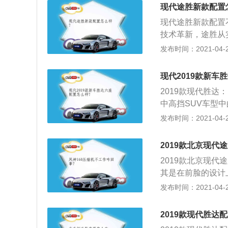
轻了许多，配置丰
现代途胜新款配置
合了潮流趋势；3、
现代途胜新款配置
调校方面有些硬了
技术革新，途胜从
能，并将这种高品
发布时间：2021-04-27
方面，形成兼具舒
推出，不仅畅销韩
现代2019款新车
在上市的短短一年
2019款现代胜达
会颁发的“最佳紧凑
中高挡SUV车型
国际汽车专业评价机构
流畅丰满，特别是
发布时间：2021-04-25
当年上市车型中“
板和波浪形的腰线
录；3、至此，途
致；3、现代胜达20
获奖的新车。途胜
2019款北京现代
评比第一名的殊荣
2019款北京现代
车相抗衡，其较为
其是在前脸的设计
属于性价比较高的
处理。让前脸多了
发布时间：2021-04-25
狼眼折射出来的光
兰达在它面前简直
2019款现代胜达
感，尤其是车身中