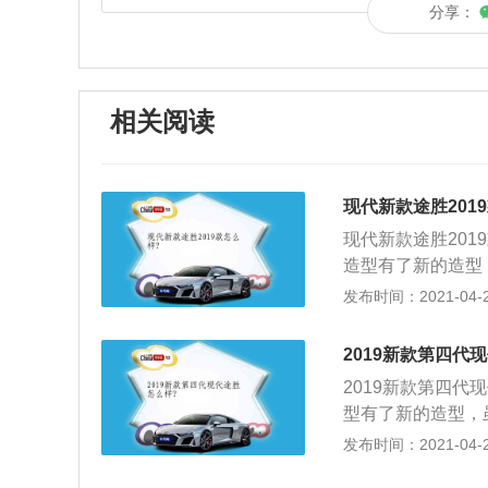
分享：
相关阅读
现代新款途胜201
现代新款途胜201
造型有了新的造型
让其保持着韩系车
发布时间：2021-04-28
合了年轻消费者；
年轻了许多，配置
2019新款第四代
迎合了潮流趋势；3
2019新款第四代
架调校方面有些硬
型有了新的造型，
其保持着韩系车一
发布时间：2021-04-27
了年轻消费者；2