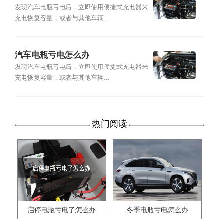
发现汽车电瓶亏电后，立即使用便捷式充电器来
充电恢复容量，或者与其他车辆...
汽车电瓶亏电怎么办
发现汽车电瓶亏电后，立即使用便捷式充电器来
充电恢复容量，或者与其他车辆...
热门阅读
启停电瓶亏电了怎么办
冬季电瓶亏电怎么办