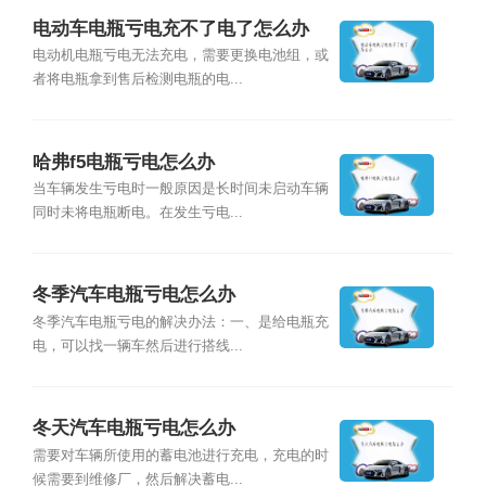
电动车电瓶亏电充不了电了怎么办
电动机电瓶亏电无法充电，需要更换电池组，或
者将电瓶拿到售后检测电瓶的电...
哈弗f5电瓶亏电怎么办
当车辆发生亏电时一般原因是长时间未启动车辆
同时未将电瓶断电。在发生亏电...
冬季汽车电瓶亏电怎么办
冬季汽车电瓶亏电的解决办法：一、是给电瓶充
电，可以找一辆车然后进行搭线...
冬天汽车电瓶亏电怎么办
需要对车辆所使用的蓄电池进行充电，充电的时
候需要到维修厂，然后解决蓄电...