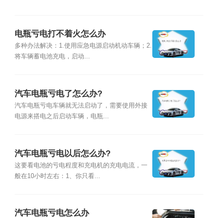
电瓶亏电打不着火怎么办
多种办法解决：1.使用应急电源启动机动车辆；2.
将车辆蓄电池充电，启动...
汽车电瓶亏电了怎么办?
汽车电瓶亏电车辆就无法启动了，需要使用外接
电源来搭电之后启动车辆，电瓶...
汽车电瓶亏电以后怎么办?
这要看电池的亏电程度和充电机的充电电流，一
般在10小时左右：1、你只看...
汽车电瓶亏电怎么办