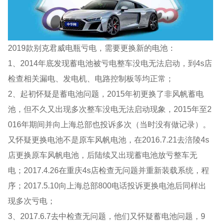
2019款别克君威电瓶亏电，需要更换新的电池：
1、2014年底发现蓄电池被亏电整车没电无法启动，到4s店
检查相关漏电、发电机、电路控制板等均正常；
2、起初怀疑是蓄电池问题，2015年初更换了非风帆蓄电
池，但不久又出现多次整车没电无法启动现象，2015年至2
016年期间并向上海总部也投诉多次（当时没有做记录）。
又怀疑更换电池不是原车风帆电池，在2016.7.21去涪陵4s
店更换原车风帆电池，后陆续又出现蓄电池放亏整车无
电；2017.4.26在重庆4s店检查无问题并重新装载系统，程
序；2017.5.10向上海总部800电话投诉更换电池后同样出
现多次亏电；
3、2017.6.7去中检查无问题，他们又怀疑蓄电池问题，9