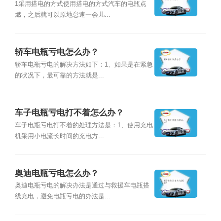
1采用搭电的方式使用搭电的方式汽车的电瓶点
燃，之后就可以原地怠速一会儿...
轿车电瓶亏电怎么办？
轿车电瓶亏电的解决方法如下：1、如果是在紧急
的状况下，最可靠的方法就是...
车子电瓶亏电打不着怎么办？
车子电瓶亏电打不着的处理方法是：1、使用充电
机采用小电流长时间的充电方...
奥迪电瓶亏电怎么办？
奥迪电瓶亏电的解决办法是通过与救援车电瓶搭
线充电，避免电瓶亏电的办法是...