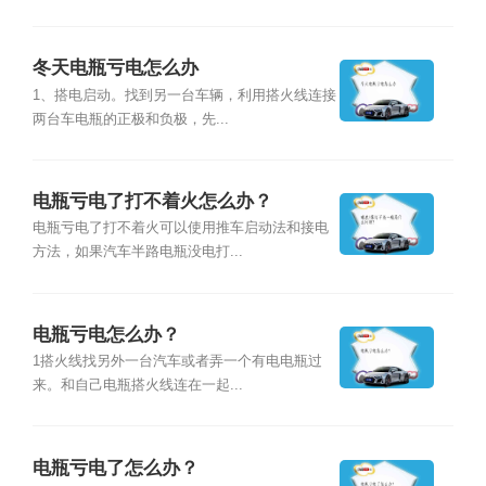
冬天电瓶亏电怎么办
1、搭电启动。找到另一台车辆，利用搭火线连接
两台车电瓶的正极和负极，先...
电瓶亏电了打不着火怎么办？
电瓶亏电了打不着火可以使用推车启动法和接电
方法，如果汽车半路电瓶没电打...
电瓶亏电怎么办？
1搭火线找另外一台汽车或者弄一个有电电瓶过
来。和自己电瓶搭火线连在一起...
电瓶亏电了怎么办？