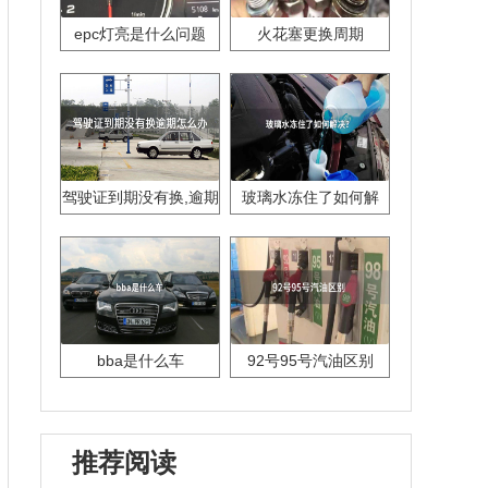
epc灯亮是什么问题
火花塞更换周期
驾驶证到期没有换,逾期
玻璃水冻住了如何解
怎么办??
决？
bba是什么车
92号95号汽油区别
推荐阅读