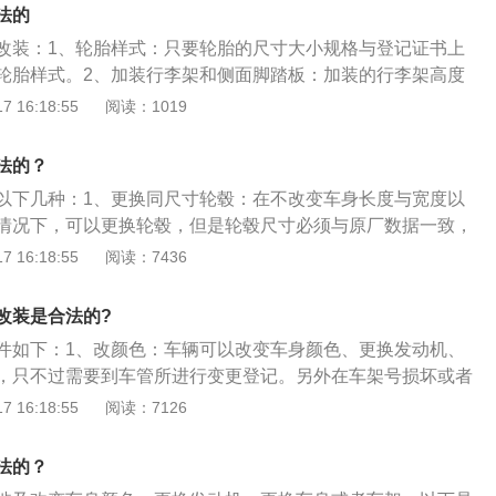
及工程抢险专用黄这三种颜色是不允许更换的。2、保险杠：
震器换装、悬吊结构杆强化、车身刚性加强等部分，主要影响
法的
在很大的重要性，改装的话不能改变车辆的长度和宽度。3、
震器，尤其当整体车身降低后没有一套良好的避震悬挂作为支
改装：1、轮胎样式：只要轮胎的尺寸大小规格与登记证书上
需要注意轮毂的尺寸是不可以改变的，因为改变轮毂尺寸影响
乘舒适感就毫无存在感了。5、内饰：内饰方面的改装，理论
轮胎样式。2、加装行李架和侧面脚踏板：加装的行李架高度
能，属违法行为，相同尺寸下的轮毂是允许更换的。4、底盘
车的情况下是可以改装的，但座椅是不允许私自拆卸或加装
米范围内，侧面脚踏板安装宽度不能超过车身侧立面5厘米。3、
 16:18:55
阅读：1019
样是常见的改装项目，严格上底盘改装是一些对车辆性能有很
车登记的车辆结构特点是不能擅自更改的；另外较为常见的是
漆或者贴膜改变车身颜色，务必在十日内到车管所登记变更车
选择的项目，底盘刚性的增强对操控性能的提升有明显的表
前市场上较为流行的是整体音响进行改装，音响的改装对于车
不可以使用类似警车、消防车等车辆颜色。4、中网和前后保
装底盘悬挂的改装是可以通过年审的；而悬挂的改装分为避震
法的？
并没有影响，在允许范围内。6、行李架：乘用车可以安装不
网和保险杠不得改变原车长度和宽度，不允许更改车标，保险
杆强化、车身刚性加强等部分，主要影响改装项目的也就避震
的行李架。行李架载货不得超过车顶上面50cm。7、踏板：乘用
以下几种：1、更换同尺寸轮毂：在不改变车身长度与宽度以
。根据《机动车登记规定》第十条已注册登记的机动车需要改
身降低后没有一套调教良好的避震悬挂作为支撑的话，车辆的
载货功能的脚踏板，但横向单侧不能超过车身外侧50mm,并且
情况下，可以更换轮毂，但是轮毂尺寸必须与原厂数据一致，
颜色、车身或车架等，机动车所有人应当向登记地车辆管理所
存在感了。5、内饰：内饰方面的改装，理论上在不影响安全
间。8、中网：乘用车改装进气格栅的话，要保留原厂的品牌
板以外。2、车身改色：国家法律允许个人更改车身颜色，不
 16:18:55
阅读：7436
据《道路交通安全法》第十六条第一项规定任何单位或者个人
以改装的，但座椅是不允许私自拆卸或加装的，在车管所机动
变车辆的长度和宽度、从而造成车外突出物，也不能改变原车
过30%，需要在10天之内到车管所重新拍照，申请变更。并且
者擅自改变机动车已登记的结构、构造或者特征。未经公安交
特点是不能擅自更改的；另外较为常见的是改装车辆音响，目
9、发动机：对于汽车心脏的发动机一般情况是不允许更换
属颜色（警车、消防车、救护车等），更不能改成镜面反光
擅自改装机动车底盘、发动机、悬挂、变速系统、方向系统、
改装是合法的?
的是整体音响进行改装，音响的改装对于车辆的整体使用功能
或有质量问题是可以出示正规修车厂的证明及更换发动机的来
、加装车顶行李架：所安装的行李架不能改变车身长度、宽度以及
车身颜色喷涂和外观结构，以及机动车的有关技术数据与国务
许范围内。6、行李架：乘用车可以安装不能超过30厘米高度
件如下：1、改颜色：车辆可以改变车身颜色、更换发动机、
更，需要注意的是发动机虽然可以换，但发动机型号是绝对不
时行李架的高度不能超过30cm，并且要牢固可靠。4、加装脚
部门公告数据不符的都属于改装行为。
板：乘用车可以加装不具备载货功能的脚踏板，但横向单侧不
，只不过需要到车管所进行变更登记。另外在车架号损坏或者
、车身贴纸：给车上贴一个个性的小贴纸是很多车主都喜欢干的
板，但是不能改变车身长度、宽度与车身主体结构。5、换装
0毫米,并且高度必须在两轮之间。8、中网：乘用车改装进气格
装，也需要变更登记。而需要注意的是，在车身变更方面，颜
 16:18:55
阅读：7126
用报备的。但要记住，想通过年检，贴画面积不得超过车身总
不改变车辆长度、宽度的情况下，允许车辆更换中网或保险
厂的品牌表示，并且不能改变车辆的长度和宽度、从而造成车
天内到车管所进行变更登记，但有三种颜色不能修改，包括：消
据《中华人民共和国道路交通安全法》第十六条，任何单位或者
身长度、宽度。6、改装内饰：比起外饰，内饰的改装宽容度
改百年原车的照明信号装置。9、发动机：对于汽车心脏的发
险专用黄和国家行政执法专用的上白下蓝色。2、内饰改装：
为：（一）拼装机动车或者擅自改变机动车已登记的结构、构
装碳纤维的饰板、翻毛皮材质的方向盘，或者音响改装、真皮
法的？
允许更换的，但出现已损坏或有质量问题是可以出示正规修车
影响安全行车的情况下，原则上可以改装。但是，座椅不能拆
）改变机动车型号、发动机号、车架号或者车辆识别代号；
改装大灯：只要不改颜色，色温在6000K以下，加上双光透镜没