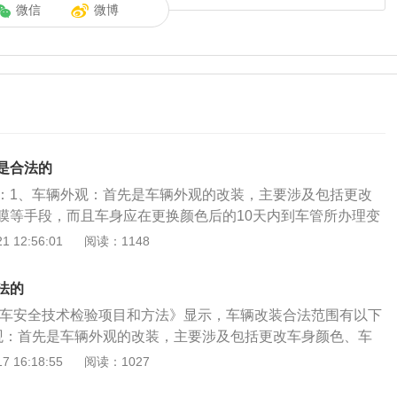
微信
微博
是合法的
：1、车辆外观：首先是车辆外观的改装，主要涉及包括更改
膜等手段，而且车身应在更换颜色后的10天内到车管所办理变
摄行车本照片和更换行驶证，不过对于消防专用红（R03大红
 12:56:01
阅读：1148
专用色（上白下蓝）以及工程抢险专用黄这三种颜色是不允许
杠：车辆前后保险杠存在很大的重要性，改装的话不能改变车
法的
3、轮毂：改装车轮时需要注意轮毂的尺寸是不可以改变的，
机动车安全技术检验项目和方法》显示，车辆改装合法范围有以下
影响了汽车的动力和性能，属违法行为，相同尺寸下的轮毂是
观：首先是车辆外观的改装，主要涉及包括更改车身颜色、车
底盘悬挂：底盘悬挂同样是常见的改装项目，严格上底盘改装
且车身应在更换颜色后的10天内到车管所办理变更手续，并重
 16:18:55
阅读：1027
有很高要求的车主才会选择的项目，底盘刚性的增强对操控性
和更换行驶证，不过对于消防专用红R03大红色、行政执法车
表现，正常情况下加装底盘悬挂的改装是可以通过年审的；而