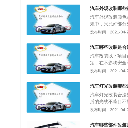
证。
码等进行改装。而
汽车外观改装哪些
在质量问题的前提
汽车外观改装颜色
发动机、车身或者
规中，只允许部分
对升高底盘等提升
的颜色变更，其他
发布时间：2021-04-25
必须恢复原状；3
也要注意一些颜色
行为都是不允许的
彩绘、车标、前后
格、改装进气系统
汽车哪些改装是合
大灯、前大灯装饰
汽车改装以下项目
积百分之三十，汽
定，在不影响安全
采用特种车辆专用
需要办理变更登记
发布时间：2021-04-25
码等进行改装，但
车身颜色，机动车
部《机动车登记办
汽车灯光改装哪些
小型、微型载客汽
汽车灯光改装合法
后的光线不眩目不
所以要调好灯光角
发布时间：2021-04-25
不低于1450流明；
D；5、要求色温不
汽车哪些部件改装