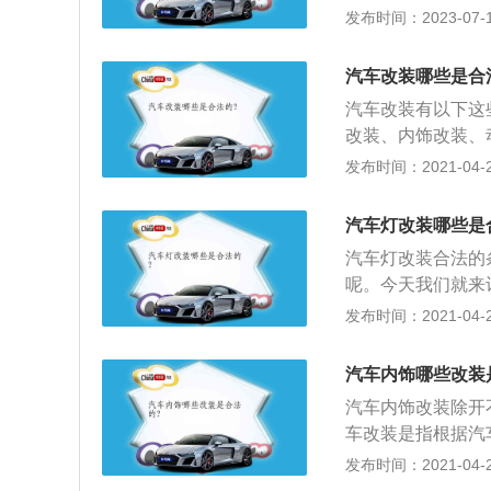
检。8、改装刹车
存在质量问题的前
发布时间：2023-07-17
出部位影响前车或
围内升级刹车系统
更换发动机、车身
饰改装：更改内饰
善刹车脚感。
审批后是可行的，
座椅内饰颜色等。
汽车改装哪些是合
一旦发现违规改装
汽车改装有以下这
改装、内饰改装、
车一般有两种情况
发布时间：2021-04-28
机、底盘或总成，
车，为了某种使用
汽车灯改装哪些是
装车多指后者；3
汽车灯改装合法的
意后，方可改装。
呢。今天我们就来
色、发动机、燃料
能完整性或不顾及
发布时间：2021-04-25
色，不能使用；
年检即证明该机动
年检贴标也会放行
汽车内饰哪些改装
架号码等进行改装
汽车内饰改装除开
专用，黄色为工程
车改装是指根据汽
发动机的变更，要
部造型以及机械性
发布时间：2021-04-25
申请变更时，须同
装的相关规定：1