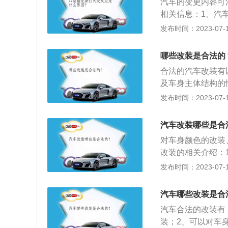
汽车的变更内容可
厂的证明及更换发
卸，车内结构不能
（三）伪造、变造
有散光问题，不会
相关信息：1、汽
换，但发动机型号
改。
合格标志、保险标
检。8、改装刹车
产的原型车进行外
发布时间：2023-07-17
安全法规定，建议
合格标志、保险标
围内升级刹车系统
动力改装两种。2
烦；同时只要是正
改装，避免之后带
善刹车脚感。
者个人不得拼装机
的。
哪些改装是合法的
性改装是不会有问
结构包括车身颜色
车有下列情形之一
合法的汽车改装有
（一）改变车身颜
及车身主体结构的
（四）因质量问题
且不能外抛出叶子
发布时间：2023-07-17
动车所有人的住所
过车身改色面积超
项规定的变更事项
不能改成公务类专
汽车改装哪些是合
登记。《中华人民
或“变色龙”。3
对车身颜色的改装
超过机动车行驶证
车身主体结构，同
改装的相关介绍：
下列规定：(一)
踏板：可改装脚踏
意，改色不能改成
发布时间：2023-07-17
载运集装箱的车辆不
中网、保险杠：在
色，一般要在车身
得超过2.5米；(
杠，但不能改变车
改成喜欢的颜色，
0.2米。两轮摩托
要高很多，比如换
汽车哪些改装是合
规定显示，在不影
得超过车身。载客
座椅加装等。7、
汽车合法的改装有
置。要注意，这里
汽车行李架载货，
有散光问题，不会
装；2、可以对车
险杠的环节不像改