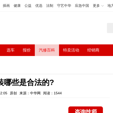
插画
健康
公益
优选
法制
守艺中华
应急中国
更多
地
选车
报价
汽修百科
特卖活动
经销商
装哪些是合法的?
2:05
原创
来源：中华网
阅读：1544
咨询技师