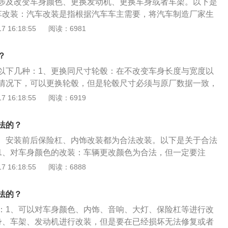
涉及改变车身颜色、更换发动机、更换车身或者车架。以下是
动机的来源证明进行申请变更，需要注意的是发动机虽然可以
改变，在车管所机动车登记的车辆结构特征，也不能擅自更
或者使用伪造、变造的机动车登记证书、号牌、行驶证、检验
影响对面司机行车安全，就是合法的改装，完全可以通过年
车改装：汽车改装是指根据汽车车主需要，将汽车制造厂家生
是绝对不可以改变的。具体的车辆改装要求需根据当地的交通
志；（四）使用其他机动车的登记证书、号牌、行驶证、检验
系统：包括更换竞技刹车皮、刹车盘甚至刹车卡钳，在合理范
部造型、内部造型以及机械性能的改动，主要包括车身改装和
 16:18:55
阅读：6981
提前到当地车管所咨询后再进行车辆改装，避免之后带来是麻
志。具体的车辆改装建议提前到当地车管所咨询后再进行车辆
，除了提升外观美观程度以外，还可以大大缩减刹车距离，改
、相关规定：新的《道路交通安全法》明确规定，任何单位或
规的备案，本着实际出发的态度进行理性改装是不会有问题
来麻烦；同时只要是正规的备案，本着实际出发的态度进行理
动车或者擅自改变机动车已登的结构、构造或者特征。车辆的
？
题的。根据《机动车登记规定》第十六条，已注册登记的机动
、长、宽、高四个硬性的标准和发动机的相关技术参数。
的，机动车所有人应当向登记地车辆管理所申请变更登记：
以下几种：1、更换同尺寸轮毂：在不改变车身长度与宽度以
色的；（二）更换发动机的；（三）更换车身或者车架的；
情况下，可以更换轮毂，但是轮毂尺寸必须与原厂数据一致，
更换整车的；（五）机动车登记的使用性质改变的；（六）机
板以外。2、车身改色：国家法律允许个人更改车身颜色，不
 16:18:55
阅读：6919
迁出、迁入车辆管理所管辖区域的。属于第一款第一项至第三
过30%，需要在10天之内到车管所重新拍照，申请变更。并且
的，机动车所有人应当在变更后十日内向车辆管理所申请变更
属颜色（警车、消防车、救护车等），更不能改成镜面反光
法的？
共和国道路交通安全法实施条例》第五十四条机动车载物不得
、加装车顶行李架：所安装的行李架不能改变车身长度、宽度以及
、安装前后保险杠、内饰改装都为合法改装。以下是关于合法
上核定的载质量，装载长度、宽度不得超出车厢，并应当遵守
时行李架的高度不能超过30cm，并且要牢固可靠。4、加装脚
1、对车身颜色的改装：车辆更改颜色为合法，但一定要注
重型、中型载货汽车，半挂车载物，高度从地面起不得超过4米，
板，但是不能改变车身长度、宽度与车身主体结构。5、换装
与部队用车、市政用车、消防车、以及工程抢险专用车的颜
 16:18:55
阅读：6888
得超过4.2米；(二)其他载货的机动车载物，高度从地面起不
不改变车辆长度、宽度的情况下，允许车辆更换中网或保险
颜色进行改装后的十天内到车管所进行换领新的行驶证。可以
三)摩托车载物，高度从地面起不得超过1.5米，长度不得超出车身
身长度、宽度。6、改装内饰：比起外饰，内饰的改装宽容度
只要符合规定，按时去处理登记。2、安装前后保险杠：相关
车载物宽度左右各不得超出车把0.15米；三轮摩托车载物宽度不
装碳纤维的饰板、翻毛皮材质的方向盘，或者音响改装、真皮
法的？
响车牌识别和行车安全的情况下，小型汽车可以加装防撞装
汽车除车身外部的行李架和内置的行李箱外，不得载货。载客
改装大灯：只要不改颜色，色温在6000K以下，加上双光透镜没
：1、可以对车身颜色、内饰、音响、大灯、保险杠等进行改
说的是小型私家车，不是什么大型客运之类的哦！这个加装保
从车顶起高度不得超过0.5米，从地面起高度不得超过4米。
影响对面司机行车安全，就是合法的改装，完全可以通过年
身、车架、发动机进行改装，但是要在已经损坏无法修复或者
色那样需要去车管所登记备案，但是千万不能改得太夸张，突