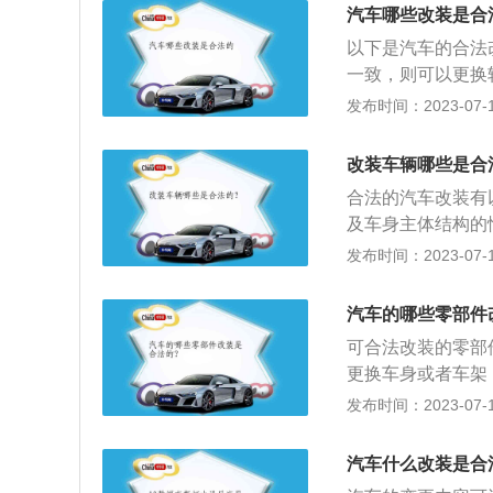
专用色上白下蓝以
悬挂的改装分为避
汽车哪些改装是合
车辆前后保险杠存
改装项目的也就避
以下是汽车的合法
轮毂：改装车轮时
撑的话，车辆的驾
一致，则可以更换
了汽车的动力和性
上在不影响安全行
须控制在300毫
发布时间：2023-07-17
悬挂：底盘悬挂同
的，在车管所机动
车身颜色：通过喷
高要求的车主才会
改装车辆音响，目
辆信息即可。注意
现，正常情况下加
改装车辆哪些是合
辆的整体使用功能
险杠：安装新的中
器换装、悬吊结构
能超过30cm高度
合法的汽车改装有
杠不能有明显突出
器，尤其当整体车
车可以加装不具备
及车身主体结构的
变使用性质、车身
驾乘舒适感就毫无
高度必须在两轮之
且不能外抛出叶子
发布时间：2023-07-17
申请变更登记。根
行车的情况下是可
表示，并且不能改
过车身改色面积超
不得拼装机动车或
车登记的车辆结构
的照明信号装置。
不能改成公务类专
通管理部门允许，
汽车的哪些零部件
前市场上较为流行
的，但出现已损坏
或“变色龙”。3
车胎轮毂、车灯、
并没有影响，在允
可合法改装的零部
源证明进行申请变
车身主体结构，同
院机动车产品主管
的行李架。7、踏
更换车身或者车架
可以改变的。10
踏板：可改装脚踏
能超过车身外侧5
无法标识后进行改
发布时间：2023-07-17
事情，这种事是不
中网、保险杠：在
栅的话，要保留原
色可在变更后10
面积的30%。根
杠，但不能改变车
外突出物，也不能
防专用红，工程抢
个人不得有下列行
要高很多，比如换
汽车什么改装是合
动机一般情况是不
在内饰方面，在不
造或者特征；（二
座椅加装等。7、