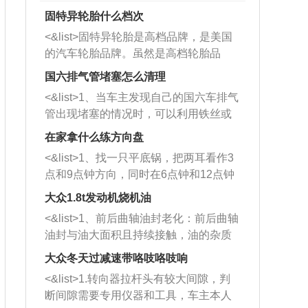
固特异轮胎什么档次
<&list>固特异轮胎是高档品牌，是美国
的汽车轮胎品牌。虽然是高档轮胎品
牌，但是中高低端的轮胎都有生产，这
国六排气管堵塞怎么清理
也是为了更好的开拓市场。
<&list>1、当车主发现自己的国六车排气
管出现堵塞的情况时，可以利用铁丝或
者是细棍，直接将杂物给取出来，如果
在家拿什么练方向盘
堵塞情况比较严重，也可以采取应急措
<&list>1、找一只平底锅，把两耳看作3
施。 <&list>2、直接利用木棍将所有的
点和9点钟方向，同时在6点钟和12点钟
杂物推到排气管里面的位置处，然后将
方向做一个标记。 <&list>2、双手握住
三元催化器拆解开，就可以将堵塞的东
大众1.8t发动机烧机油
平底锅两耳，然后往左打半圈、一圈、
西取出来。但如果是因为积碳过多引起
<&list>1、前后曲轴油封老化：前后曲轴
一圈半的练习，往右同样也要打相同的
的堵塞，就需要将三元催化器泡在草酸
油封与油大面积且持续接触，油的杂质
圈数。 <&list>3、最后强调要反复练
中进行清洗。 <&list>3、也可以利用清
和发动机内持续温度变化使其密封效果
习，这样就可以形成肌肉记忆，在真实
大众冬天过减速带咯吱咯吱响
洗剂对堵塞的情况得到解决，将清洗剂
逐渐减弱，导致渗油或漏油。<&list>2、
驾驶车辆时，不需要记忆也能打好方
放在燃油箱中，与燃油混合后，车辆启
<&list>1.转向器拉杆头有较大间隙，判
活塞间隙过大：积碳会使活塞环与缸体
向。
动时，就可以和汽油一起进入到燃烧
断间隙需要专用仪器和工具，车主本人
的间隙扩大，导致机油流入燃烧室中，