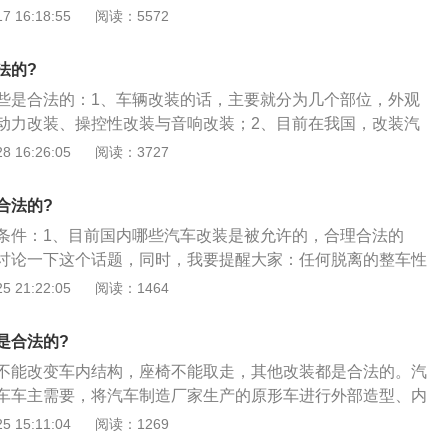
系统：包括更换竞技刹车皮、刹车盘甚至刹车卡钳，在合理范
提下才能够进行。申请汽车变更时需同时出具修理厂的证明及
 16:18:55
阅读：5572
后车行驶，出事故自身车辆承担全责，保险都不带赔。3、内
，除了提升外观美观程度以外，还可以大大缩减刹车距离，改
或者车架的来历凭证。更换前保险杠属于改变汽车外形，经过
问题并不大，但是也只能小幅度地调整，比如说什么显示屏，
但对升高底盘等提升汽车越野性能的改装是不允许的。年审中
不能将车内的座椅进行拆卸，其内部的结构也不能改变。
法的?
，必须恢复原状。
些是合法的：1、车辆改装的话，主要就分为几个部位，外观
动力改装、操控性改装与音响改装；2、目前在我国，改装汽
：一是指专门生产改装汽车的厂家，用国家鉴定合格的发动
 16:26:05
阅读：3727
重新设计、改装与原车型不同的汽车；二是已领有牌照的汽
目的，在原车总成的基础上，作一些技术改造。平常所说的改
合法的?
、已领牌照汽车进行改装时，应向登记车管所申报，经审查同
条件：1、目前国内哪些汽车改装是被允许的，合理合法的
改装后经车管所检验合格，办理改装变更手续。可以对车身颜
讨论一下这个话题，同时，我要提醒大家：任何脱离的整车性
种类、车架号码等进行改装，但有三种颜色属于特种车专用颜
安全性的改装都是不合法的。以下先说两点；2、改装车通过
 21:22:05
阅读：1464
车符合相关法律法规允许上路行驶，故交警即使会查，看到有
，并不会没收。3、可以对车身颜色、发动机、燃料种类、车
是合法的?
，但有三种颜色属于特种车专用颜色，不能使用。红色为消防
不能改变车内结构，座椅不能取走，其他改装都是合法的。汽
抢险专用，上白下蓝为国家行政执法专用。而对车身、车架、
车车主需要，将汽车制造厂家生产的原形车进行外部造型、内
在已经损坏无法修复或者存在质量问题的前提下才能够进行。
能的改动，主要包括车身改装和动力改装两种。以下是汽车改
 15:11:04
阅读：1269
时出具修理厂的证明及更换发动机、车身或者车架的来历凭
、可以对车身颜色（包括内饰）、发动机、燃料种类、车架号