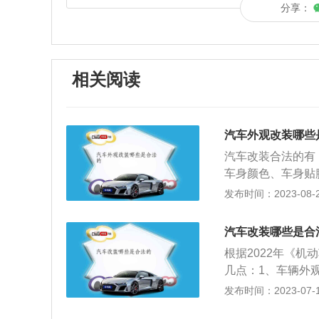
分享：
相关阅读
汽车外观改装哪些
汽车改装合法的有
车身颜色、车身贴
更手续，并重新拍
发布时间：2023-08-21
色）、行政执法车
更换的。2、保险
汽车改装哪些是合
辆的长度和宽度。
根据2022年《
因为改变轮毂尺寸
几点：1、车辆外
允许更换的。4、
身贴膜等手段，而
发布时间：2023-07-17
是一些对车辆性能
新拍摄行车本照片
能的提升有明显的