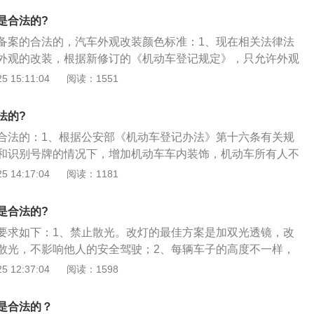
对车身、车架、发动机的变更，要在已经损坏无法修复或者存
是合法的?
下才能够进行。申请变更时，须同时出具修理厂的证明及更换
备案的合法的，汽车外观改装颜色标准：1、现在相关法律法
车架的来历凭证；2、更换前保险杠经过审批后是可行的，但
外观的改装，根据新修订的《机动车登记规定》，只允许外观
汽车越野性能的改装是不允许的。年审中一旦发现违规改装，
外观不允许，所以汽车外观在颜色方面的改装是合法的，但是
 15:11:04
阅读：1551
、加宽轮胎，对进气系统、排气系统等等进行改装，这些改装
是不被允许使用的；2、一般的外观改装主要包括贴纸、车身
。根据公安部《机动车登记办法》有关规定，在用汽车轮胎规
杠、大包围、高尾翼、开孔发动机盖、窗边晴雨挡、HID氙气
、排气系统都不是国家允许的变更项目。
法的?
板、前后透视镜、降低车身等；3、贴花彩绘不能超过车身面
合法的：1、根据公安部《机动车登记办法》第十六条有关规
车贴纸不得影响安全驾驶，内容须健康向上，汽车贴纸不可以
和识别号牌的情况下，增加机动车车内装饰，机动车所有人不
颜色，汽车改装可以对车身颜色、发动机、燃料种类、车架号
；2、根据公安部《机动车登记办法》第十条有关规定，改变
 14:17:04
阅读：1181
有三种颜色属于特种车专用颜色，不能使用。
所有人应当向登记地车辆管理所申请变更登记；3、根据公安
法》第十六条有关规定，在不影响安全和识别号牌的情况下，
是合法的?
车加装前后防撞装置，机动车所有人不需要办理变更登记。
要求如下：1、禁止散光。改灯的最佳方案是加双光透镜，改
散光，不影响他人的安全驾驶；2、每辆车子的高度不一样，
度，避免影响他人安全驾驶；3、近光不低于1050流明，远光
 12:37:04
阅读：1598
4、行驶中的车辆光照强度不低于15000CD，不高于120000C
高于6000K，不然年检设备无法检测到灯光。
是合法的？