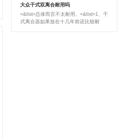
室，最后形成废气排出，就可以让三元
无法制作，需要将车辆送到修理厂或4s
造成烧机油。<&list>3、机油粘度。使用
大众干式双离合耐用吗
催化器得到清洗，排气管堵塞的情况就
店；<&list>2.车辆半轴套管防尘罩破
机油粘度过小的话，同样会有烧机油现
<&list>总体而言不太耐用。<&list>1、干
能够得到解决。
裂，破裂后会出现漏油现象，使半轴磨
象，机油粘度过小具有很好的流动性，
式离合器如果放在十几年前还比较耐
损严重，磨损的半轴容易损坏，产生异
容易窜入到气缸内，参与燃烧。<&list>
用，但是由于现在的汽车发动机动力输
响；<&list>3.稳定器的转向胶套和球头
4、机油量。机油量过多，机油压力过
出越来越高，使得干式离合器散热不足
老化，一般是使用时间过长造成的。解
大，会将部分机油压入气缸内，也会出
的缺陷也逐渐暴露出来。<&list>2、由于
决方法是更换新的质量好的转向橡胶套
现烧机油。<&list>5、机油滤清器堵塞：
干式双离合的工作环境暴露在空气中，
和球头。
会导致进气不畅，使进气压力下降，形
而离合器的散热也是通离合器罩上面的
成负压，使机油在负压的情况下吸入燃
几个小孔来进行散热。但是在行驶过程
烧室引起烧机油。<&list>6、正时齿轮或
中变速箱需要换挡，就不得不使得离合
链条磨损：正时齿轮或链条的磨损会引
器频繁工作。<&list>3、长时间的低速行
起气阀和曲轴的正时不同步。由于轮齿
驶以及过于频繁的启停，导致离合器的
或链条磨损产生的过量侧隙，使得发动
温度不断升高，而低速行驶时空气流动
机的调节无法实现：前一圈的正时和下
效率不高，无法将离合器中的热量有效
一圈可能就不一样。当气阀和活塞的运
的带走，导致离合器内部的温度不断升
动不同步时，会造成过大的机油消耗。
高，加速离合器的磨损。
解决方法：更换正时齿轮或链条。<&list
>7、内垫圈、进风口破裂：新的发动机
设计中，经常采用各种由金属和其他材