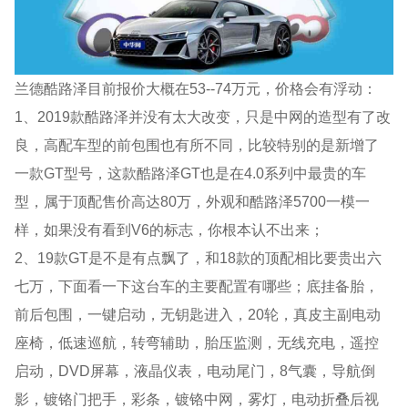
兰德酷路泽目前报价大概在53--74万元，价格会有浮动：
1、2019款酷路泽并没有太大改变，只是中网的造型有了改
良，高配车型的前包围也有所不同，比较特别的是新增了
一款GT型号，这款酷路泽GT也是在4.0系列中最贵的车
型，属于顶配售价高达80万，外观和酷路泽5700一模一
样，如果没有看到V6的标志，你根本认不出来；
2、19款GT是不是有点飘了，和18款的顶配相比要贵出六
七万，下面看一下这台车的主要配置有哪些；底挂备胎，
前后包围，一键启动，无钥匙进入，20轮，真皮主副电动
座椅，低速巡航，转弯辅助，胎压监测，无线充电，遥控
启动，DVD屏幕，液晶仪表，电动尾门，8气囊，导航倒
影，镀铬门把手，彩条，镀铬中网，雾灯，电动折叠后视