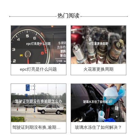
热门阅读
epc灯亮是什么问题
火花塞更换周期
驾驶证到期没有换,逾期怎么办??
玻璃水冻住了如何解决？