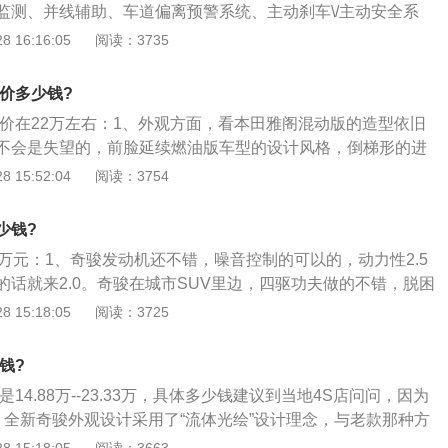
监测、并线辅助、车道偏离预警系统、主动刹车\/主动安全系
友评价“动力上一点问题也没有，过弯速度稍快些也没有多大问
置还是挺齐全的；2、该车定位大型SUV，它的车身尺寸为513
 16:16:05
阅读：3735
0，轴距为3075mm；3、气囊部分，该车配备了驾驶座安全气囊、前
侧气囊、副驾驶座安全气囊、膝部气囊，给你全方位的保护，
地价多少钱?
心；4、这款车全系标配了全景天窗，面积大、采光效果好，
地价在22万左右：1、外观方面，看本田雅阁混动版的造型依旧
的频率比较高或者对通风采光的需求比较大，那这款车无疑能
不会是失望的，前脸延续燃油版车型的设计风格，倒梯形的进
式LED大灯交接，具有很高的辨识度。侧面汽车线条非常流
 15:52:04
阅读：3754
加了镀铬装饰条，侧面还贴有HYBRID标识，贯穿式腰线搭配1
分与前脸做到了很好的呼应，整体视觉上相当大气；2、内饰方
少钱?
本的雅阁相比，最大的变化就是换成了按钮式电子挡，这是区
万元：1、奇骏发动机还不错，噪音控制的可以的，动力性2.5
雅阁最主要的地方，别管车主怎么伪装外观，开门一看便知，
的话就来2.0。奇骏在城市SUV里边，四驱功夫做的不错，脱困
中控大屏幕，其余的造型与用料完和燃油版本全一致，内饰造
主要看你使用地决定购买四驱还是两驱。如果以城市代步，偶
 15:18:05
阅读：3725
，本田的最高水平，只是中控让很多车友感觉很一般，甚至有
况，就来前置前驱的2.0即可。如果想兼顾玩耍，去走野路，建
是个人喜好吧；3、配置方面，配备了后视镜记忆功能，采用
；3、2.0舒适版或2.5四驱豪华，性价比不错，这款车的发动机
子换挡，后排座椅增设加热功能，并且支持后排乘客调节副驾座
钱?
错的，油耗也比较低，以后在用车成本会比较低，保值率也比
坐舒适性。车身稳定系统、刹车辅助系统、紧急刹车警示辅
是14.88万--23.33万，具体多少钱建议到当地4S店问问，因为
压监测等安全配置都根据具体车型有缩减；4、动力方面，配
、全新奇骏外观设计采用了“流体光绘”设计理念，与老款那种方
好的保证了自身可靠性，很好的规避了1.5T发动机机油增多的风
相比有了很大的变化，整车线条动感流畅一气呵成；2、全新