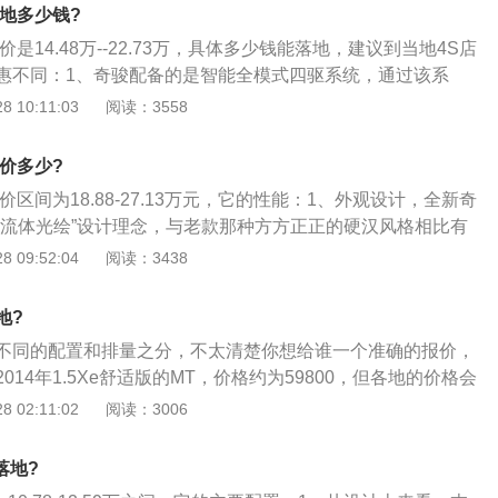
显减少。同老款君越相比，中控台略显凌乱，不如之前简洁大
落地多少钱?
个人审美问题；3、空间：空间是无可挑剔的乘坐空间：我17
价是14.48万--22.73万，具体多少钱能落地，建议到当地4S店
病但如果个高的后排头部空间就不是很好了；4、动力：动力十
惠不同：1、奇骏配备的是智能全模式四驱系统，通过该系
也比较平顺，提速快超车方便，经常不注意就到六七十迈。感
由选择两驱、自动或锁定四驱模式来应对各种路况。两驱模式
 10:11:03
阅读：3558
的明显顿挫，不过具体驾驶过程中，还需结合所在城市道路拥
有效保持低燃油消耗；2、在自动模式下，系统将根据路况将
操控：操控容易上手，干净利落，加油时推背感强烈，行驶轻
：0到50：50之间智能分配，在各种路面均表现出最佳行驶性
。
地价多少?
转弯时可自动分析油门踏板的深度、方向盘的旋转角度以控制
价区间为18.88-27.13万元，它的性能：1、外观设计，全新奇
矩输出的分配；3、而锁定四驱模式，可将前后轮的扭矩分配
“流体光绘”设计理念，与老款那种方方正正的硬汉风格相比有
比例，这种模式适合在一些冰雪、泥泞、沙地等恶劣路况上使用。
线条动感流畅一气呵成。全新奇骏的长宽高为4643\/1820\/1
 09:52:04
阅读：3438
2706mm。相比现款奇骏车身长度、宽度以及轴距均有所增加。
新的的圆润设计风格，高配车型采用了LED远近光大灯及日间
地?
镀铬装饰包围着大尺寸的日产Logo标志，更凸显力量感。新款
不同的配置和排量之分，不太清楚你想给谁一个准确的报价，
老款更为流畅动感，尾部的设计比现款奇骏要简洁一些，大角
014年1.5Xe舒适版的MT，价格约为59800，但各地的价格会
门顶部的尾翼，动感十足；2、内饰，新款奇骏的内饰如同外
处都能见到那种毫无实践经验的对比控，还老掉牙的发动机…
 02:11:02
阅读：3006
多圆润的线条。日产一直标榜的家居式温馨的内饰风格也在新
评论，反驳你没意义。要买这车，首先你得知道CVT是什么，
新车的整体内饰设计相比老款呆板风格更为时尚，也更显豪华
同理，会开，你就有动力，不会开的，一边凉快去，或者你去
置，新车配置方面也有所升级，采用全新的智能感应式全电动
落地?
，我用阳光跟你比比；2、另外高速发飘操控之类的问题，请
搭配了AVM全景式监控影像系统、可识别三种车位（包括纵