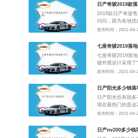
车两天后，味道明
日产奇骏2019款
方，当然这些属于
2019款日产奇骏售
0，腿部空间没毛
问问，因为各地优
分强劲，加速过程
统，驾驶员可以自
发布时间：2021-04-28
觉不到网上别人说
可以在日常驾驶中
堵情况而定；5、
前后轮扭矩在100
盈！整体表现均衡
七座奇骏2019落
能。如较急的弯道
七座奇骏2019落地
发动机的转速和扭
骏外观设计采用了
在约50：50的
了很大的变化，整车
发布时间：2021-04-28
725mm，轴距为
新车的前脸采用全
日产阳光多少钱落
行车灯，大面积的
日产阳光也有很多
奇骏的车身线条较
现在最热门的是这2
度的后窗再加上尾
有所不同：1、到
发布时间：2021-04-28
观一样，采用了更
无语，太多漏洞的
奇骏上得到体现。
会开你就会省油，
感；3、人性化配
日产nv200多少钱
弄辆福克斯什么的
尾门设计，新车还