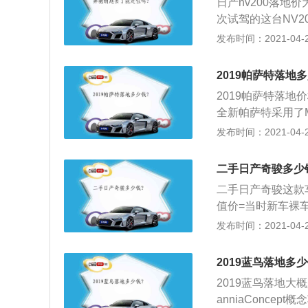
日产nv200落地价
诸位不用再问，因
向、横向、斜向）的
次试驾的这台NV2
朝的高速也就12
S智行+智能全方
如同色的后视镜，
发布时间：2021-04-27
挂，操控不好是吧
天窗，在新车上将
帮助；2、外观方面
见识见识；3、当
日产最新的燃油直
续NISSAN品
出行高风险怕车毁
2019帕萨特落地
双C-VTC（进
体，增强了侧身视
车将给你带来5.
相比老款车型下降1
2019帕萨特落地价
足；3、配置上，
四缸发动机，最大功
全新帕萨特采用了
转速等内容，还有
有小幅提升。同时
化。与帕萨特以往
发布时间：2021-04-27
体显示屏，集收音
令运动与舒适兼得
素加入其中，针对
驾驶乐趣的同时，
具有2驱、自动、
线条一直延伸到车
组合方式，则让N
二手日产奇骏多少
全能够满足路况不
现款的老成需要与时俱
V200，一台从
二手日产奇骏这款
强，加入了陡坡缓
到了1465毫米；
较时尚，所以这款
值价=当时新车裸车价×
的是7挡双离合变
这台车的油耗也比
左右，满几年就乘
发布时间：2021-04-26
悬架。整车质保为三
宜。
时间，时间还长的
33*1836*146
发票、钥匙齐备（
所搭载的1.4T发
2019蓝鸟落地多少
一应俱全，且一直
为：160Ps。发
2019蓝鸟落地大
是否有过重大事故，
油；5、2.0T发
anniaConc
括发动机、底盘、