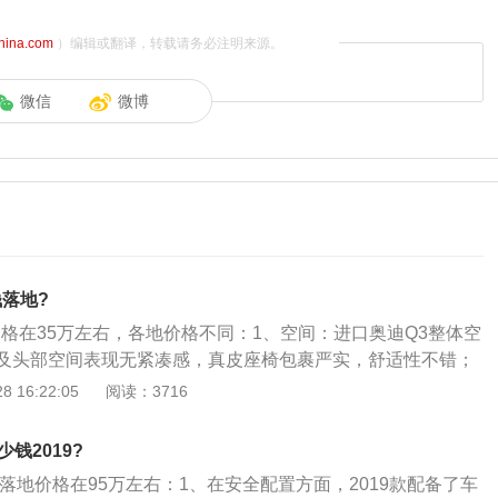
china.com
）编辑或翻译，转载请务必注明来源。
微信
微博
钱落地?
地价格在35万左右，各地价格不同：1、空间：进口奥迪Q3整体空
及头部空间表现无紧凑感，真皮座椅包裹严实，舒适性不错；
富，但行李箱容积较小，储物能力一般；2、内饰：内饰继承
 16:22:05
阅读：3716
布局合理；配置丰富，科技感较强；数字化仪表盘指示清晰；
比较精细；内饰色彩搭配比较多样，选择空间大；3、外观：
少钱2019?
造型设计与同族车型的Q5较为相似，细节设计有新意，整车线
450落地价格在95万左右：1、在安全配置方面，2019款配备了车
造型受到了网友的好评；4、动力：搭载2.0TFSI发动机，起