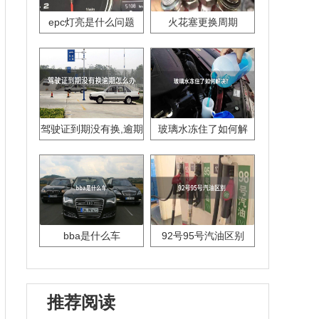
epc灯亮是什么问题
火花塞更换周期
驾驶证到期没有换,逾期
玻璃水冻住了如何解
怎么办??
决？
bba是什么车
92号95号汽油区别
推荐阅读