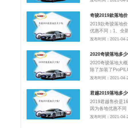
发布时间：2021-04-28
险，从产品稳定性
奇骏的长宽高为464
动机，它的热效率高
度、宽度以及轴距
奇骏2019款落地
牛米，最大功率可以
配车型采用了LE
2019款奇骏落地
日产Logo标志
优惠不同：1、全
尾部的设计比现款
正的硬汉风格相比
发布时间：2021-04-28
十足。
的长宽高为4643\
度以及轴距均有所
2020奇骏落地多少
采用了LED远近
2020奇骏落地大
go标志，更凸显
除了加装了ProP
设计比现款奇骏要
动窗帘和胎压监测这
发布时间：2021-04-28
整体还是很超值的
君越2019落地多少
2019君越售价是1
因为各地优惠不同
的进气格栅很有个
发布时间：2021-04-28
比较百搭，配合各