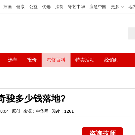
插画
健康
公益
优选
法制
守艺中华
应急中国
更多
地
选车
报价
汽修百科
特卖活动
经销商
产奇骏多少钱落地?
8:04
原创
来源：中华网
阅读：1261
咨询技师