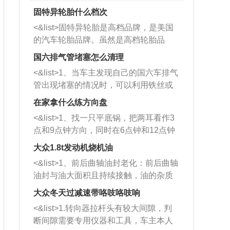
固特异轮胎什么档次
<&list>固特异轮胎是高档品牌，是美国
的汽车轮胎品牌。虽然是高档轮胎品
牌，但是中高低端的轮胎都有生产，这
国六排气管堵塞怎么清理
也是为了更好的开拓市场。
<&list>1、当车主发现自己的国六车排气
管出现堵塞的情况时，可以利用铁丝或
者是细棍，直接将杂物给取出来，如果
在家拿什么练方向盘
堵塞情况比较严重，也可以采取应急措
<&list>1、找一只平底锅，把两耳看作3
施。 <&list>2、直接利用木棍将所有的
点和9点钟方向，同时在6点钟和12点钟
杂物推到排气管里面的位置处，然后将
方向做一个标记。 <&list>2、双手握住
三元催化器拆解开，就可以将堵塞的东
大众1.8t发动机烧机油
平底锅两耳，然后往左打半圈、一圈、
西取出来。但如果是因为积碳过多引起
<&list>1、前后曲轴油封老化：前后曲轴
一圈半的练习，往右同样也要打相同的
的堵塞，就需要将三元催化器泡在草酸
油封与油大面积且持续接触，油的杂质
圈数。 <&list>3、最后强调要反复练
中进行清洗。 <&list>3、也可以利用清
和发动机内持续温度变化使其密封效果
习，这样就可以形成肌肉记忆，在真实
大众冬天过减速带咯吱咯吱响
洗剂对堵塞的情况得到解决，将清洗剂
逐渐减弱，导致渗油或漏油。<&list>2、
驾驶车辆时，不需要记忆也能打好方
放在燃油箱中，与燃油混合后，车辆启
<&list>1.转向器拉杆头有较大间隙，判
活塞间隙过大：积碳会使活塞环与缸体
向。
动时，就可以和汽油一起进入到燃烧
断间隙需要专用仪器和工具，车主本人
的间隙扩大，导致机油流入燃烧室中，