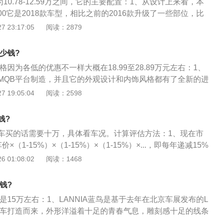
为10.78-12.59万之间，它的主要配置：1、从设计上来看，本
为不会开车什么车给你都一样，在中国你也甭想开上多快，天
IPA自动泊车辅助系统、智能感应式电动尾门以及CARWING
00它是2018款车型，相比之前的2016款升级了一些部位，比
0极速。这是一款好车，是因为它动力系统先进省油，板车悬
位行车服务系统。值得一提的是，在老款车型上全系标配的全景
内部增加了7英寸的屏幕，这些对于它去迎合市场起到了很大
 23:17:05
阅读：2879
？哪位大侠高手给说说你开过的话怎么操控怎么不好，让我们
得以保留；4、动力搭载，在动力上，全新奇骏2.0L车型搭载了
，相比之前的2016款，NV2002018款做了大幅提升。整车延
然，日产的铁皮有多薄，大家心知肚明。你要是喜欢飙车或者
喷发动机，其高达11.2的压缩比带来更高的工作效率，并采用
牌国际化设计理念，将后视镜颜色设计为车体同色，与车身浑然一
人亡的，你还真不要买。如果你谨慎小心，平常市区代步，这
多少钱?
气和排气）连续可变气门正时智能控制系统，使得整车百公里油耗
觉整体感的同时，提升了豪华风尚的效果，豪华商务气场十
5L百公里的油耗，这是我自己的市区油耗。
5%，只有7.5L。新奇骏2.5L车型搭载的与天籁一样的QR系列
格因为各低的优惠不一样大概在18.99至28.89万元左右：1、
NV200搭载了多功能仪表盘，不仅可显示油耗、油量、发动机
率137KW，最大扭矩234Nm，比现款的135KW、227Nm要
MQB平台制造，并且它的外观设计和内饰风格都有了全新的进
怠速警示和保养信息的提醒，提升用车安全；搭载的7寸多媒
，新奇骏还搭载了全新的CVT变速箱，并具有模拟7速功能，
偏向商务的设计风格不同，这次全新车型明显将更多的运动元
 19:05:04
阅读：2598
机、多媒体、蓝牙电话＆音乐、手机互联等功能于一体，提升
；5、老款奇骏的四驱系统采用多片离合式限滑差速器，同时
车主们更年轻化的用车需求而来；2、侧面是最大的变化，C柱
更加彰显尊贵商务范。3100L超大载货空间，灵活多变的座椅
四驱锁定模式，在同级SUV车型中，其越野能力相当出色，完
尾，风格上与轿跑车更加接近，也许是现在消费趋势年轻化，
V200轻松应对各种载货需求，成为各大公司用车的之选；4、N
钱?
是特别复杂的越野需要。而新车的四驱系统在此基础上得到加
进了。车身尺寸方面为：4933\/1836\/1465。轴距方面达
驾驶员的角度开着很尼桑的车，外形也很有设计感，整体看起来比
车买的话需要十万，具体看车况。计算评估方法：1、现在市
降以及YMC动态扭矩控制系统。
3、发动机搭载的是1.4T2.0T两款涡轮增压发动机，变速箱采用
车非常适合想创业的、有想法的、追求品质的年轻人去拥有。
（1-15%）×（1-15%）×（1-15%）×...，即每年递减15%
速箱。悬架系统前为：麦弗逊式独立悬架，后为：多连杆独立
较低，实现百公里6.9L的超低油耗，节能环保，商用家用两相
以多少个（1-15%）；2、看保险还有多长时间，审车还有多长
 01:08:02
阅读：1468
年或10万公里；4、2019款帕萨特的车身尺寸长宽高为：49
须把保险和审车费用按时间比例加上去；3、手续齐全，购车
9轴距为：2871mm。油箱容积66L，车轮尺寸有16\/17\/18寸三种。
一般2把）、说明书、工具箱、灭火器、应急工具、三脚架等
动机的最大功率为：110Kw，最大扭矩为：250N.m，最大马力
钱?
在4s店保养、维修维护的，可适当提价，具体看个人；4、看
动机材质为全铝合金发动机，供油方式直喷，燃油标号是95号汽
概是15万左右：1、LANNIA蓝鸟是基于去年在北京车展发布的L
否则再在现在市值价上折价30%-50%+；5、看实际车况，包
动机分高低功率两个版本，高功率版本的最大功率为：162Kw，
ept概念车打造而来，外形洋溢着十足的青春气息，雕刻感十足的线条
变速箱、减震悬挂、车身漆水和钣金、各项电器、车灯（含大