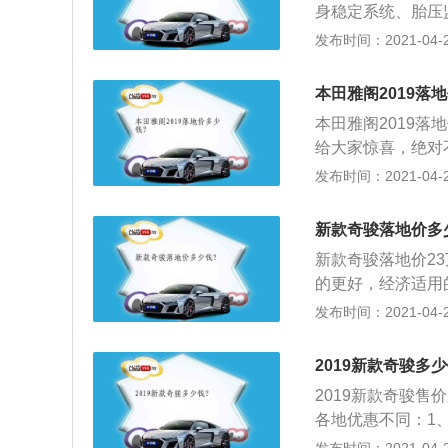
身稳定系统、胎压
步稳，提速快，网
统，高科技安全配
发布时间：2021-04-28
题，转向很明确。”
0*1982*186
排头部气囊、前排
本田雅阁2019落
让你更放心、更省
本田雅阁2019落
假如你对天窗使用
给大家惊喜，绝对
满足你的要求。
气格栅与两侧上扬
发布时间：2021-04-28
畅，车门把手处增
8寸轮毂，车尾部
新款奇骏落地价多
面，内饰与普通版
新款奇骏落地价23
分燃油版和混动版
的更好，经济适用
标配液晶仪表以及
性较为优秀；2、
发布时间：2021-04-28
型与做工都是一流
尔长途不去恶劣路
的很看不上，这个
议上2.5的四驱版
了SBW按键式电
2019新款奇骏多少
质量稳定性是很不
椅，大大提升了乘
2019新款奇骏售价
较高。
助、自动驻车、胎
各地优惠不同：1
备2.0L发动机很
方正正的硬汉风格