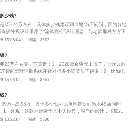
 15:18:05
阅读：3663
更好。并且全新雅阁的混动版使用的是一台2.0升的阿特金森发
3\/1820\/1725mm，轴距为2706mm。相比现款奇骏车身长
达40.6%，它的最大的输出马力是146马力，峰值扭矩是175
均有所增加；3、新车的前脸采用全新的的圆润设计风格，高
价多少钱?
达到158000瓦，也就是215马力。
D远近光大灯及日间行车灯，大面积的镀铬装饰包围着大尺寸的
价是15--24万左右，具体多少钱建议到当地4S店问问，因为各地
，更凸显力量感；4、新款奇骏的车身线条较老款更为流畅动感，
新奇骏外观设计采用了“流体光绘”设计理念，与老款那种方方正
奇骏要简洁一些，大角度的后窗再加上尾门顶部的尾翼，动感
有了很大的变化，整车线条动感流畅一气呵成；2、全新奇骏
 15:08:04
阅读：3652
/1820\/1725mm，轴距为2706mm。相比现款奇骏车身长度、宽
增加；3、新车的前脸采用全新的的圆润设计风格，高配车型
钱?
光大灯及日间行车灯，大面积的镀铬装饰包围着大尺寸的日产Lo
概要23万左右呢，不算贵：1、2020款奇骏就上市了，这次改款
力量感；4、新款奇骏的车身线条较老款更为流畅动感，尾部的
ILOT智能驾驶辅助系统还针对很多小细节加了很多；2、比如电
简洁一些，大角度的后窗再加上尾门顶部的尾翼，动感十足。
些小细节下放到2.0车型了，还会推出一款新的2.0车型；3、
 15:08:04
阅读：3651
，这两天我一直等着来着，挺期待的，奇骏这个车很不错。
钱?
6.09万--23.98万，具体多少钱可以落地建议到当地4S店问问，
：1、外观：这款外形豪华又不失经典，时尚的设计，飞翼式
性，更显得年轻化了；2、内饰：内饰不错，很显高挡。内饰
 13:22:04
阅读：3536
种深浅不同的车罩都不会有突兀感。车内陈设基本无异味，提