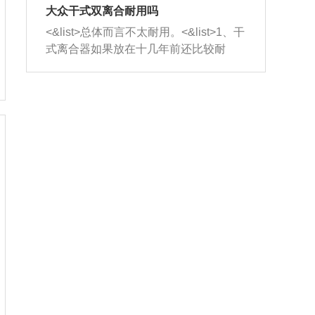
室，最后形成废气排出，就可以让三元
无法制作，需要将车辆送到修理厂或4s
造成烧机油。<&list>3、机油粘度。使用
大众干式双离合耐用吗
催化器得到清洗，排气管堵塞的情况就
店；<&list>2.车辆半轴套管防尘罩破
机油粘度过小的话，同样会有烧机油现
<&list>总体而言不太耐用。<&list>1、干
能够得到解决。
裂，破裂后会出现漏油现象，使半轴磨
象，机油粘度过小具有很好的流动性，
式离合器如果放在十几年前还比较耐
损严重，磨损的半轴容易损坏，产生异
容易窜入到气缸内，参与燃烧。<&list>
用，但是由于现在的汽车发动机动力输
响；<&list>3.稳定器的转向胶套和球头
4、机油量。机油量过多，机油压力过
出越来越高，使得干式离合器散热不足
老化，一般是使用时间过长造成的。解
大，会将部分机油压入气缸内，也会出
的缺陷也逐渐暴露出来。<&list>2、由于
决方法是更换新的质量好的转向橡胶套
现烧机油。<&list>5、机油滤清器堵塞：
干式双离合的工作环境暴露在空气中，
和球头。
会导致进气不畅，使进气压力下降，形
而离合器的散热也是通离合器罩上面的
成负压，使机油在负压的情况下吸入燃
几个小孔来进行散热。但是在行驶过程
烧室引起烧机油。<&list>6、正时齿轮或
中变速箱需要换挡，就不得不使得离合
链条磨损：正时齿轮或链条的磨损会引
器频繁工作。<&list>3、长时间的低速行
起气阀和曲轴的正时不同步。由于轮齿
驶以及过于频繁的启停，导致离合器的
或链条磨损产生的过量侧隙，使得发动
温度不断升高，而低速行驶时空气流动
机的调节无法实现：前一圈的正时和下
效率不高，无法将离合器中的热量有效
一圈可能就不一样。当气阀和活塞的运
的带走，导致离合器内部的温度不断升
动不同步时，会造成过大的机油消耗。
高，加速离合器的磨损。
解决方法：更换正时齿轮或链条。<&list
>7、内垫圈、进风口破裂：新的发动机
设计中，经常采用各种由金属和其他材