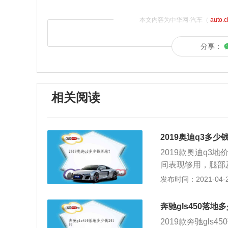
本文内容为中华网·汽车（
auto.
分享：
相关阅读
2019奥迪q3多少
2019款奥迪q3
间表现够用，腿部
车内储物格较为丰
发布时间：2021-04-28
了奥迪一贯风格，
用料不错，做工也
奔驰gls450落地多
外观尺寸不大，但
2019款奔驰gls
条流畅，前灯及尾灯