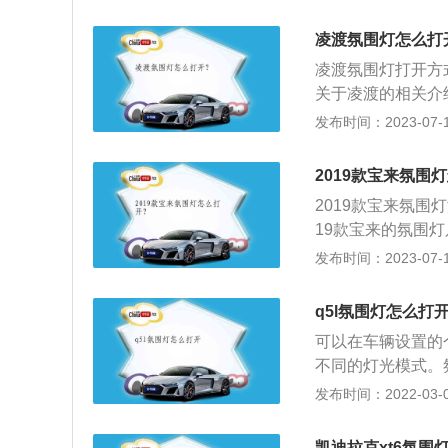
和三厢。外观和内
听音乐的时候更加
式“马丁脸”设计，
大，尤其是对于我
凌渡氛围灯怎么打
灯带。
我们的汽车内饰瞬
凌渡氛围灯打开方
美。合适的氛围灯
关于凌渡的相关介
发动机，一款是低功
发布时间：2023-07-17
压发动机。2、低功
这款发动机可以在5
2019款宝来氛围
时输出最大扭矩。
2019款宝来氛
体。3、高功率版1
19款宝来的氛围
动机可以在5000
色。其实严格来说
发布时间：2023-07-17
最大扭矩。这款发
个概念。宝来是一
为4663mm、18
q5l氛围灯怎么打
搭载1.5L直列4
可以在车辆设置的
搭载1.4T直列4
不同的灯光模式。
园，酒店家居和汽
发布时间：2022-03-06
景情景照明效果，
节。除了通过汽车
凯迪拉克xt6氛围