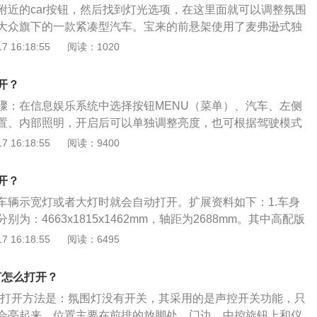
附近的car按钮，然后找到灯光选项，在这里面就可以调整氛围
时的视线。在安装氛围灯的时候，需要找专业的工作人员进行
大众旗下的一款紧凑型汽车。宝来的前悬架使用了麦弗逊式独
围灯可能会改变汽车内部电路，如果安装错误，会导致车辆出
用了扭力梁非独立悬架。宝来在大众车型中属于入门及的三厢
 16:18:55
阅读：1020
灯在一定程度上额外增加了汽车的电量消耗，会影响车辆电池
，代表这大众公司将进入到入门级别车型的竞争当中。大众属
电量过大的情况下，可能会将保险丝烧断。
到中国的汽车市场中，大众的口碑在国内消费者中还是很不错
开？
佳是消费者对大众的评价。而且一些车主反应在出现事故的时
骤：在信息娱乐系统中选择按钮MENU（菜单）、汽车、左侧
型可能撞变形了，但是大众汽车变形很小。所以很多购买大众
置、内部照明，开启后可以单独调整亮度，也可根据驾驶模式
的安全性能高。宝来正式上市已久，这款车型采用的发动机是
同亮度，氛围灯的所有设置都会自动存储起来，并分配给正在
 16:18:55
阅读：9400
先进的技术，除了本身的舒适度和操作性强，入门级别三厢的
匙中存储。奥迪是著名的汽车开发商和制造商，其标志为四个
战胜了很多同级别的车型。途锐为中国入门级别的两厢车车型
大众汽车公司的子公司，总部设在德国的英戈尔施塔特，主要
开？
4、A5、A6、A7、A8、Q1、Q2、Q3、Q5、Q7、Q8、TT、
车辆示宽灯或者大灯时就会自动打开。扩展资料如下：1.车身
能系列等。
为：4663x1815x1462mm，轴距为2688mm。其中高配版
。2.动力方面分为两种。第一种：搭载1.5L直列4缸自然吸气发动
 16:18:55
阅读：6495
6挡手自一体变速箱，最大功率83KW，最大扭矩145N·m。第
直列4缸涡轮增压发动机，匹配7挡双离合变速箱，最大功率110K
灯怎么打开？
N·m。驱动方式全部为前轮驱动。3.悬架方面，前悬架为麦弗逊
围灯打开方法是：氛围灯没有开关，其采用的是声控开关功能，只
架为扭力梁式非独立悬架。
会亮起来，位置主要在前排的放脚处、门边、中控旋钮上和仪