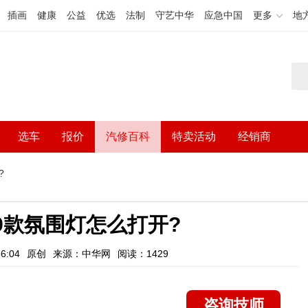
插画
健康
公益
优选
法制
守艺中华
应急中国
更多
地
选车
报价
汽修百科
特卖活动
经销商
?
19款氛围灯怎么打开?
6:04
原创
来源：中华网
阅读：1429
咨询技师