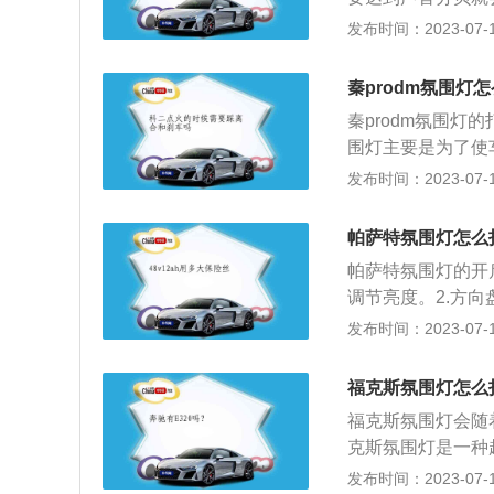
表盘延伸处。以凯迪
发布时间：2023-07-17
m、1815mm、1
1款28T风尚型是
秦prodm氛围灯
到每小时220千米
秦prodm氛围
围灯主要是为了使
秦prodm为例，其
发布时间：2023-07-17
0mm，轴距为271
是160ps，最大
帕萨特氛围灯怎么
箱。
帕萨特氛围灯的开
调节亮度。2.方
到1点钟为手动开
发布时间：2023-07-17
围灯的相关作用：
松，不至于开车就
福克斯氛围灯怎么
不仅能让我们在开
福克斯氛围灯会随
驾驶方式。不过氛
克斯氛围灯是一种
是驾驶室里的氛围
了烘托气氛，营造
发布时间：2023-07-17
至关重要的，如果