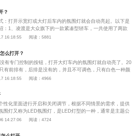
饰的设计均与现款车型保持一致。3、新车延续了福特家族
放松。3、提升档次：氛围灯虽然不起眼，但是它的作用却很
全新的大灯组内部配备有LED光源，以及贯穿式LED日间行车
们汽车内饰的提升也是尤为重要，在晚上有氛围灯的烘托，让
开？
间提升几个档次肯定是不成问题，不过这也要看车主自己的审
式：打开示宽灯或大灯后车内的氛围灯就会自动亮起。以下是
才会有好的效果，如果选择不慎重效果很可能会适得其反。
绍：1、凌渡是大众旗下的一款紧凑型轿车，一共使用了两款
率版1.4升涡轮增压发动机，另一款是高功率版1.4升涡轮增
 16:18:55
阅读：5881
率版1.4升涡轮增压发动机有131马力和225牛米的最大扭矩，
000转每分钟时输出最大功率，可以在1400到3500转每分钟
灯怎么打开？
这款发动机搭载了缸内直喷技术，并且使用了铝合金缸盖缸
围灯没有专门控制的按钮，打开大灯车内的氛围灯就自动亮了。20
.4升涡轮增压发动机有150马力和250牛米的最大扭矩，这款发
灯只有前排有，后排是没有的，并且不可调色，只有白色一种颜
转每分钟时输出最大功率，可以在1750到3000转每分钟时输出
这种灯叫辅助照明灯更贴切，这种氛围灯和彩色的氛围灯是两
 16:18:55
阅读：4966
动机搭载了缸内直喷技术，并且使用了铝合金缸盖缸体。
汽大众旗下的一款紧凑型轿车，车身尺寸方面，其长宽高分别
15mm、1462mm，轴距为2688mm。动力方面分为两种，第一种
开
缸自然吸气发动机，匹配5挡手动或6挡手自一体变速箱；第二种
个性化里面进行开启和关闭调节，根据不同情景的需求，提供
缸涡轮增压发动机，匹配7挡双离合变速箱。
氛围灯又称为LED氛围灯，是LED灯型的一种，通常是主题公
车的艺术照明的完美选择，汽车根据范围的需要设定喜欢的场
 14:27:06
阅读：4724
根据各自的要求在车内进行灯光的亮度，灰度，颜色变化的调
设置里面进行控制，还可以采用手机进行智能控制，营造出不
灯怎么打开