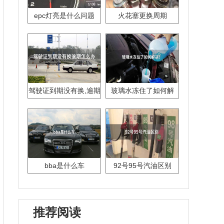
epc灯亮是什么问题
火花塞更换周期
驾驶证到期没有换,逾期
玻璃水冻住了如何解
怎么办??
决？
bba是什么车
92号95号汽油区别
推荐阅读