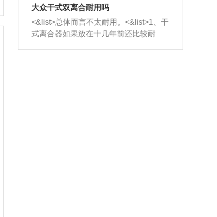
室，最后形成废气排出，就可以让三元
无法制作，需要将车辆送到修理厂或4s
造成烧机油。<&list>3、机油粘度。使用
大众干式双离合耐用吗
催化器得到清洗，排气管堵塞的情况就
店；<&list>2.车辆半轴套管防尘罩破
机油粘度过小的话，同样会有烧机油现
<&list>总体而言不太耐用。<&list>1、干
能够得到解决。
裂，破裂后会出现漏油现象，使半轴磨
象，机油粘度过小具有很好的流动性，
式离合器如果放在十几年前还比较耐
损严重，磨损的半轴容易损坏，产生异
容易窜入到气缸内，参与燃烧。<&list>
用，但是由于现在的汽车发动机动力输
响；<&list>3.稳定器的转向胶套和球头
4、机油量。机油量过多，机油压力过
出越来越高，使得干式离合器散热不足
老化，一般是使用时间过长造成的。解
大，会将部分机油压入气缸内，也会出
的缺陷也逐渐暴露出来。<&list>2、由于
决方法是更换新的质量好的转向橡胶套
现烧机油。<&list>5、机油滤清器堵塞：
干式双离合的工作环境暴露在空气中，
和球头。
会导致进气不畅，使进气压力下降，形
而离合器的散热也是通离合器罩上面的
成负压，使机油在负压的情况下吸入燃
几个小孔来进行散热。但是在行驶过程
烧室引起烧机油。<&list>6、正时齿轮或
中变速箱需要换挡，就不得不使得离合
链条磨损：正时齿轮或链条的磨损会引
器频繁工作。<&list>3、长时间的低速行
起气阀和曲轴的正时不同步。由于轮齿
驶以及过于频繁的启停，导致离合器的
或链条磨损产生的过量侧隙，使得发动
温度不断升高，而低速行驶时空气流动
机的调节无法实现：前一圈的正时和下
效率不高，无法将离合器中的热量有效
一圈可能就不一样。当气阀和活塞的运
的带走，导致离合器内部的温度不断升
动不同步时，会造成过大的机油消耗。
高，加速离合器的磨损。
解决方法：更换正时齿轮或链条。<&list
>7、内垫圈、进风口破裂：新的发动机
设计中，经常采用各种由金属和其他材