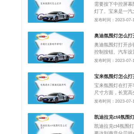
需要按下中控屏幕
响驾驶员驾驶车辆
灯了。宝来是一汽
安装，因为安装氛
立悬架，后悬架使
发布时间：2023-07-17
现安全隐患。氛围
车型，宝来的上市
的寿命。在外接用
于德系车，在进入
奥迪氛围灯怎么打
的，质量好，动力
奥迪氛围灯打开步
候，其他品牌的车
控制按钮、汽车设
品牌的车主看中他
不同，选择调整不
发布时间：2023-07-17
目前大众汽车中最
使用的无线遥控钥
车型在油耗方面就
圆环相扣，为德国
树立了新的标杆。
宝来氛围灯怎么打
车型有A1、A3、A
宝来氛围灯在打开
R8以及S、RS性
尺寸方面，长宽高分别
的高为1473mm
发布时间：2023-07-17
机，匹配5挡手动或
二种：搭载1.4T
凯迪拉克ct4氛围
W，最大扭矩250
凯迪拉克ct4氛
式独立悬架，后悬
要达到声音分贝就