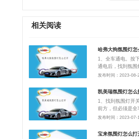
相关阅读
哈弗大狗氛围灯怎
1、全车通电。按
通电后，找到氛围
跟着汽车大灯共同
发布时间：2023-08-29
变氛围灯的颜色，需
找到设置选项，点
凯美瑞氛围灯怎么
围灯是一种起到车
1、找到氛围灯开
以让车厢在夜晚的
前方，但必须是全
灯的时候可能会改
可打开氛围灯。氛
发布时间：2023-07-17
氛围灯的时候要选
的时候更加绚丽，
缀和观赏效果，亮
氛围灯可以增强人
宝来氛围灯怎么打
时候，尽量选择可