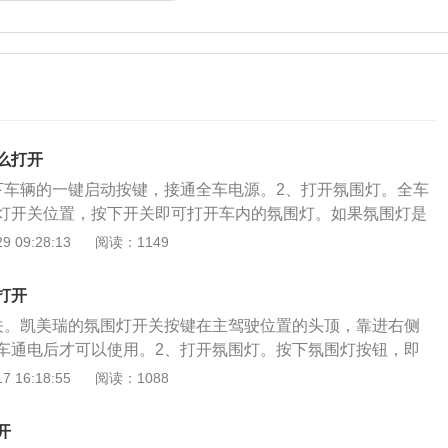
么打开
下车辆的一键启动按键，接通全车电源。2、打开氛围灯。全车
灯开关位置，按下开关即可打开车内的氛围灯。如果氛围灯是
熄灭和开启的，是没有单独开启或关闭的开关的。如果想要改
 09:28:13
阅读：1149
要在仪表盘上找到menu按钮，按压menu按钮切换至菜单页
开设置选项向下找到氛围灯选项，打开即可调整颜色。汽车氛
打开
内装饰作用的照明灯，通常情况下有红色、蓝色、绿色等，可
关。凯美瑞的氛围灯开关按键在主驾驶位置的头顶，靠进右侧
时候更加绚丽，烘托车内气氛，营造车内情调。安装车内氛围
车通电后才可以使用。2、打开氛围灯。按下氛围灯按钮，即
变汽车内部电路，所以需要找专业人员进行安装。在选择车内
围灯是一种起到装饰作用的照明灯，可以使车辆的车厢在晚上
 16:18:55
阅读：1088
择可以调光，因为车内氛围灯的亮度不宜过高，主要起内饰点
烘托气氛，营造车内情调。内饰氛围灯是LED灯的一种，汽车
度过高会影响驾驶员驾驶时的视线。
们的乘车感受，提升整车的档次。在选择安装的车载氛围灯的
开
以调光的氛围灯，因为氛围灯的亮度不宜太高，否则可能会影