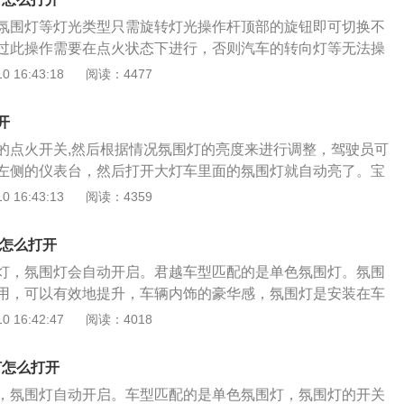
，无论是什么驾驶情景，无论是什么心情，都可以选择合适的
氛围灯等灯光类型只需旋转灯光操作杆顶部的旋钮即可切换不
围，提高汽车在驾驶过程中的乐趣感，减少汽车驾驶员的疲
过此操作需要在点火状态下进行，否则汽车的转向灯等无法操
可以有效减少汽车行驶过程中驾驶员的疲劳感，驾驶员需要选
 16:43:18
阅读：4477
境下的颜色和亮度。氛围灯也可以称为LED氛围灯，根据不同
提供不同的LED范围等风格，但是在使用的过程中需要时刻观
开
以免发生意外，导致汽车出现不必要的故障现象。
的点火开关,然后根据情况氛围灯的亮度来进行调整，驾驶员可
左侧的仪表台，然后打开大灯车里面的氛围灯就自动亮了。宝
迈腾简约又对称的设计风格打造成的汽车，是针对宝马三系、
 16:43:13
阅读：4359
计的具有竞争力的车型，设计都是基于大众汽车设计理念打造而
众风格。氛围灯的使用可以提高汽车驾驶的娱乐性，提高汽车
灯怎么打开
高档汽车都会配置多款氛围灯使用。
灯，氛围灯会自动开启。君越车型匹配的是单色氛围灯。氛围
用，可以有效地提升，车辆内饰的豪华感，氛围灯是安装在车
，车辆门板的中部位置。上汽通用品牌旗下的别克君威车辆是
 16:42:47
阅读：4018
目前在售是有6款车型，在售的车型是2020款车型，使用的是
1.5T涡轮增压发动机，2.0T涡轮增压发动机，只匹配了一款
灯怎么打开
体变速箱，车辆的车身结构是4门5座的三厢车型，车辆的能源
，氛围灯自动开启。车型匹配的是单色氛围灯，氛围灯的开关
。