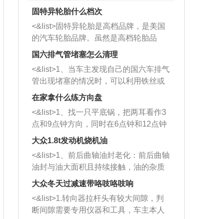
固特异轮胎什么档次
<&list>固特异轮胎是高档品牌，是美国
的汽车轮胎品牌。虽然是高档轮胎品
牌，但是中高低端的轮胎都有生产，这
国六排气管堵塞怎么清理
也是为了更好的开拓市场。
<&list>1、当车主发现自己的国六车排气
管出现堵塞的情况时，可以利用铁丝或
者是细棍，直接将杂物给取出来，如果
在家拿什么练方向盘
堵塞情况比较严重，也可以采取应急措
<&list>1、找一只平底锅，把两耳看作3
施。 <&list>2、直接利用木棍将所有的
点和9点钟方向，同时在6点钟和12点钟
杂物推到排气管里面的位置处，然后将
方向做一个标记。 <&list>2、双手握住
三元催化器拆解开，就可以将堵塞的东
大众1.8t发动机烧机油
平底锅两耳，然后往左打半圈、一圈、
西取出来。但如果是因为积碳过多引起
<&list>1、前后曲轴油封老化：前后曲轴
一圈半的练习，往右同样也要打相同的
的堵塞，就需要将三元催化器泡在草酸
油封与油大面积且持续接触，油的杂质
圈数。 <&list>3、最后强调要反复练
中进行清洗。 <&list>3、也可以利用清
和发动机内持续温度变化使其密封效果
习，这样就可以形成肌肉记忆，在真实
大众冬天过减速带咯吱咯吱响
洗剂对堵塞的情况得到解决，将清洗剂
逐渐减弱，导致渗油或漏油。<&list>2、
驾驶车辆时，不需要记忆也能打好方
放在燃油箱中，与燃油混合后，车辆启
<&list>1.转向器拉杆头有较大间隙，判
活塞间隙过大：积碳会使活塞环与缸体
向。
动时，就可以和汽油一起进入到燃烧
断间隙需要专用仪器和工具，车主本人
的间隙扩大，导致机油流入燃烧室中，