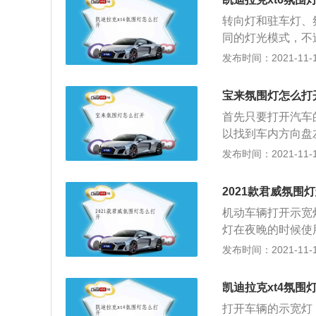
同的智能照明效果
转向灯和驻车灯、
灯光效果来衬托氛
同的灯光模式，不
惫。
作。汽车的氛围灯
发布时间：2021-11-10
择适合汽车驾驶环
场景场合的需求，
宝来氛围灯怎么打
察道路驾驶情况，
首先只要打开汽车
以找到车内方向盘
来是借鉴高端车型
发布时间：2021-11-10
奥迪a4等车型设
成，具有浓郁的大
2021款君威氛围
驾驶的乐趣，一般
机动车辆打开示宽
灯在夜晚的时候使
辆中控操作台上面
发布时间：2021-11-10
一款中型车，车辆
两款发动机，分别是
凯迪拉克xt4氛围
变速箱，是手自一
打开车辆的示宽灯
类型使用的是汽油