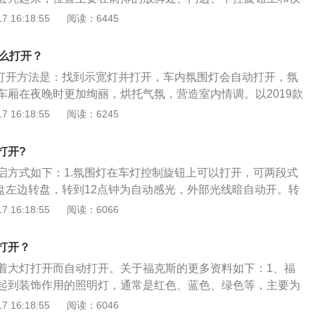
拉克ct4的2021款28T风尚型为例：其长宽高分别为4760m
 16:18:55
阅读：6445
421mm，轴距为2775mm，油箱容积为66L。凯迪拉克ct4的202
一款中型4门5座三厢车，搭载8挡手自一体变速箱，最高车速达
怎么打开？
。
灯的打开方法是：找到示宽灯并打开，车内氛围灯会自动打开，氛
车厢在夜晚时更加绚丽，烘托气氛，营造室内情调。以2019款
属于紧凑型车，车身尺寸是：长4765mm、宽1837mm、高150
 16:18:55
阅读：6245
8mm。2019款秦prodm搭载了1.5t涡轮增压发动机，最大马力
功率是118kw，最大扭矩是245nm，与其匹配的是6挡手动变速
打开?
启方式如下：1.氛围灯在车灯控制旋钮上可以打开，可两段式
向盘左边转盘，转到12点钟为自动感光，外部光线暗自动开。转
启，亮度调节是转盘右边的滚轮，上下滚动可调节。以下是氛
 16:18:55
阅读：6066
1、开车轻松：车内氛围灯让我们在晚上开车的时候可以更放
会犯困，晚上开车我们很容易走神，如果有一款合适的氛围灯
打开？
车的时候精力充沛，还能让我们开车更安全，也是一个很好的
着大灯打开而自动打开。关于福克斯的更多资料如下：1、福
围灯也要合理的使用。2、营造氛围：汽车空间虽然狭小，但
起到装饰作用的照明灯，通常是红色、蓝色、绿色等，主要为
还是很重要，不同的氛围有不同的心情，这对于我们开车也是
室内情调。2、新福克斯主要针对配置进行调整，提供了两厢
 16:18:55
阅读：6046
我们在车里聊天，听音乐的话有一个氛围灯可以让我们在聊天