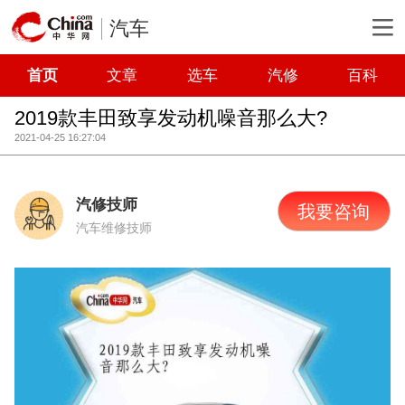
汽车
首页
文章
选车
汽修
百科
2019款丰田致享发动机噪音那么大?
2021-04-25 16:27:04
汽修技师
我要咨询
汽车维修技师