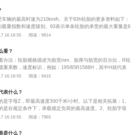
，根据磨损情况及时更换；进行四轮换位，四轮换位能保证车
？
力，避免过度磨损。
受车辆的最高时速为210km/h。关于93h轮胎的更多资料如下：
胎的载重指数和速度级别。93表示单条轮胎的承受的最大重量是6
胎最大可以承受车辆的最高时速为210km/h。拓展资料：轮胎是
 16:18:55
阅读：9814
成部件之一。作用：支持车辆的全部重量，承受汽车的负荷；
扭力，保证车轮与路面的附着力；减轻和吸收汽车在行驶时的
么看？
看办法：轮胎规格描述为胎宽mm、胎厚与胎宽的百分比，R轮
重系数，速度标识，例如：195/65R1588H，其中H就代表
的速度等级通常用字母和数字表示，速度等级表明轮胎在规定
 16:18:55
阅读：9415
荷的最高速度。轮胎的速度等级对于汽车驾驶有着重要意义，
车车速绝对不可以超过轮胎的速度等级。轮胎是在各种车辆或
代表什么？
滚动的圆环形弹性橡胶制品，通常安装在金属轮辋上，能支承
的是字母Z，即最高速度300千米/小时。以下是相关拓展：1、
击，实现与路面的接触并保证车辆的行驶性能。
的是在规定条件下，承载规定负荷的最高速度。2、轮胎字母
M、N、P、Q、R、S、T、U、H、V、W、Y、Z。3、所对应
 16:18:55
阅读：7965
0、110、120、130、140、150、160、170、180、190、20
70、300千米/小时。
表是什么？