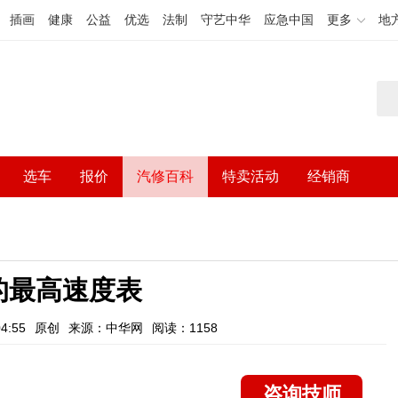
插画
健康
公益
优选
法制
守艺中华
应急中国
更多
地
选车
报价
汽修百科
特卖活动
经销商
的最高速度表
4:55
原创
来源：中华网
阅读：1158
咨询技师