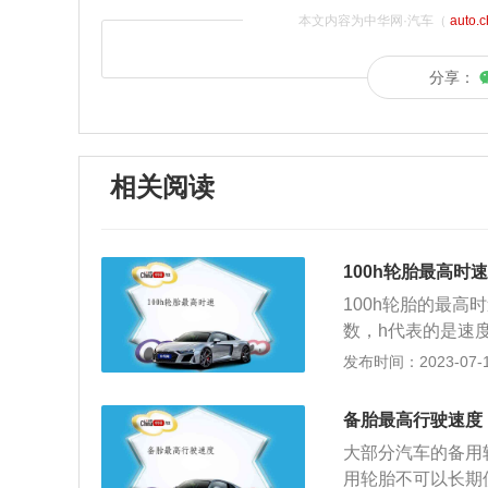
本文内容为中华网·汽车（
auto.
分享：
相关阅读
100h轮胎最高时速
100h轮胎的最高
数，h代表的是速
包括宽度，高宽比
发布时间：2023-07-17
胎胎壁高度占胎宽
小，轮胎形状越扁
备胎最高行驶速度
定负荷的最高速度1
大部分汽车的备用
字母所代表不同速
用轮胎不可以长期
个参数，数字部分