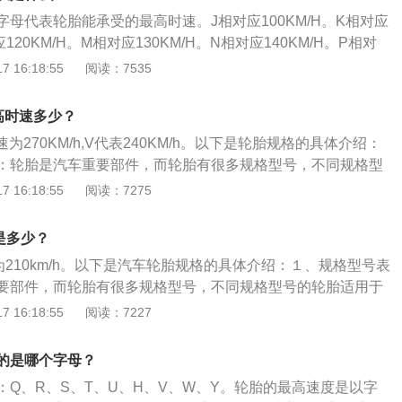
母代表轮胎能承受的最高时速。J相对应100KM/H。K相对应
应120KM/H。M相对应130KM/H。N相对应140KM/H。P相对
相对应160KM/H。R相对应170KM/H。以下是关于汽车轮胎和汽
 16:18:55
阅读：7535
：1、汽车轮胎：汽车轮胎是汽车的重要部件之一，它直接与
悬架共同来缓和汽车行驶时所受到的冲击。2、汽车时速：汽
高时速多少？
车在单位时间内驶过的距离，简称车速，常用单位是公里/小时
270KM/h,V代表240KM/h。以下是轮胎规格的具体介绍：
：轮胎是汽车重要部件，而轮胎有很多规格型号，不同规格型
同的车型。规格型号标识通常在轮胎侧边，以一连串的字母数
 16:18:55
阅读：7275
的是轮胎的胎面宽度、扁平比、类型、轮毂尺寸、载重指数和
度等级：按照可承载最高时速的不同，轮胎的速度等级可以分
是多少？
，其中A级又可细分为A1-A8八个不同等级。所代表轮胎速度等
为210km/h。以下是汽车轮胎规格的具体介绍：１、规格型号表
说明轮胎性能越好。
要部件，而轮胎有很多规格型号，不同规格型号的轮胎适用于
型号标识通常在轮胎侧边，以一连串的字母数字标识，对应表
 16:18:55
阅读：7227
宽度、扁平比、类型、轮毂尺寸、载重指数和速度等级。２、
承载最高时速的不同，轮胎的速度等级可以分为A-Z等不同等
的是哪个字母？
细分为A1-A8八个不同等级。所代表轮胎速度等级的字母越靠
：Q、R、S、T、U、H、V、W、Y。轮胎的最高速度是以字
越好。