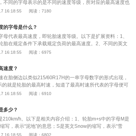
，不同的字母表示的是不同的速度等级，所对应的最高速度也
是160公里/小时、R代表的是170公里/小时、S代表的是180
 16:18:55
阅读：7180
的是190公里/小时、U代表的是200公里/小时、H代表的是210
的是240公里/小时、W代表的是270公里/小时、Y代表的是300
度的字母是什么？
下，P-T（150-190Km/h）的轮胎适用于小型及紧凑型车，
字母代表最高速度，即轮胎速度等级。以下是扩展资料：1、
0Km/h）的轮胎适用于中高端车。而W-Z（270Km/h+）则用于大型
轮胎在规定条件下承载规定负荷的最高速度。2、不同的英文
上。
等级。例如轮胎上的速度等级为W代表的是270KM/h，V代
 16:18:55
阅读：6975
，H代表的是210KM/h，Y代表的是300KM/h。3、大部分家用车
母都是v，这表示轮胎可以承受240公里每小时的最高速度，在
高速度？
字表示轮胎的载重指数。
在胎侧边以类似215/60R17H的一串字母数字的形式出现，
示的就是轮胎的最高时速，知道了最高时速所代表的字母便可
相对应的最高时速，H对应的最高时速为210KM/h。关于轮
 16:18:55
阅读：6910
注意事项如下：1、平时在购买轮胎时，一定要看好生产日
是很久之前的日期，就不要购买。轮胎是橡胶制品，即使放着
是多少？
现象。2、平时用车时，需要经常检查胎压和轮胎表面是否存
是210km/h。以下是相关内容介绍：1、轮胎m+s中的字母M是
壁比较脆弱，如果胎壁被划破或扎破将无法修补。建议车主每
ain的缩写，表示“泥地”的意思；S是英文Snow的缩写，表示“雪
，即使四年内行驶的里程较少也要更换。
一些轮胎上有这种M+S标识代表的就是这款轮胎可以在雪地和泥
 16:18:55
阅读：6802