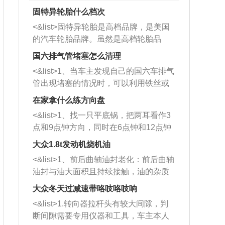
固特异轮胎什么档次
<&list>固特异轮胎是高档品牌，是美国
的汽车轮胎品牌。虽然是高档轮胎品
牌，但是中高低端的轮胎都有生产，这
国六排气管堵塞怎么清理
也是为了更好的开拓市场。
<&list>1、当车主发现自己的国六车排气
管出现堵塞的情况时，可以利用铁丝或
者是细棍，直接将杂物给取出来，如果
在家拿什么练方向盘
堵塞情况比较严重，也可以采取应急措
<&list>1、找一只平底锅，把两耳看作3
施。 <&list>2、直接利用木棍将所有的
点和9点钟方向，同时在6点钟和12点钟
杂物推到排气管里面的位置处，然后将
方向做一个标记。 <&list>2、双手握住
三元催化器拆解开，就可以将堵塞的东
大众1.8t发动机烧机油
平底锅两耳，然后往左打半圈、一圈、
西取出来。但如果是因为积碳过多引起
<&list>1、前后曲轴油封老化：前后曲轴
一圈半的练习，往右同样也要打相同的
的堵塞，就需要将三元催化器泡在草酸
油封与油大面积且持续接触，油的杂质
圈数。 <&list>3、最后强调要反复练
中进行清洗。 <&list>3、也可以利用清
和发动机内持续温度变化使其密封效果
习，这样就可以形成肌肉记忆，在真实
大众冬天过减速带咯吱咯吱响
洗剂对堵塞的情况得到解决，将清洗剂
逐渐减弱，导致渗油或漏油。<&list>2、
驾驶车辆时，不需要记忆也能打好方
放在燃油箱中，与燃油混合后，车辆启
<&list>1.转向器拉杆头有较大间隙，判
活塞间隙过大：积碳会使活塞环与缸体
向。
动时，就可以和汽油一起进入到燃烧
断间隙需要专用仪器和工具，车主本人
的间隙扩大，导致机油流入燃烧室中，