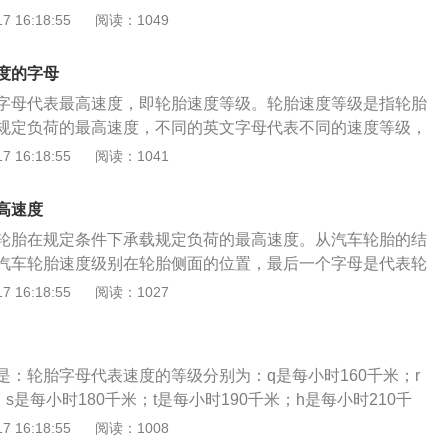
件，轮胎关乎到汽车的行驶稳定性和行驶安全性，轮胎是橡胶
 16:18:55
阅读：1049
胎在额定速度下，最大承载重量是800公斤。h是额定的载重之
时间使用会出现老化现象，所以轮胎是需要定期更换的。正常
能够达到每小时240公里。家用轮胎的限速字母有Q、R、S、
在汽车上是可以使用四年的，所以建议大家每隔四年更换一次
W、Y，其中Y代表的是轮胎的最高速度等级，最高速度可以达到
度的字母
轮胎时，也一定要看清楚生产日期，因为轮胎都是有保质期
。轮胎的速度等级越高，能够承受的极速就会越大，在驾驶汽车的
字母代表最高速度，即轮胎速度等级。轮胎速度等级是指轮胎
轮胎放着不用的保质期是4到5年，如果出厂超过保质期了，那
地力就会越强。汽车的轮胎速度等级越高，轮胎的耐磨性能就
规定负荷的最高速度，不同的英文字母代表不同的速度等级，
安装好新的轮胎后，一定要重新给每个车轮做一下动平衡测
度等级越高，轮胎使用的材质就会越软，在驾驶汽车的过程中
代号来表示轮胎的速度等级。常见的轮胎速度等级有Q代表的
 16:18:55
阅读：1041
高速行驶时车轮出现异常抖动现象。如果高速行驶时车轮出现
较差，使用的周期就会越短。
R代表的是170千米/小时、S代表的是180千米/小时、T代表的
会影响汽车的操控性和行驶稳定性。在平时用车时，也一定要
、U代表的是200千米/小时、H代表的是210千米/小时、V代表的
的气压，气压对于轮胎来说是很重要的。轮胎的气压不能过高
高速度
、W代表的是270千米/小时、Y代表的是300千米/小时。轮胎是在
的使用寿命在5-6年左右。因为备胎没有在车外被风吹雨打所腐
轮胎在规定条件下承载规定负荷的最高速度。从汽车轮胎的结
装配的接地滚动的圆环形弹性橡胶制品，通常安装在金属轮辋
要慢一点。一般来说轮胎的使用寿命一般是在3年或6万公里左
汽车轮胎速度级别在轮胎侧面的位置，最后一个字母是代表轮
缓冲外界冲击，实现与路面的接触并保证车辆的行驶性能。
.6mm时，需要即时更换轮胎。而因为轮胎是橡胶制品，有保质
般来讲，代表轮胎速度等级的字母越靠后，就说明这种轮胎性
 16:18:55
阅读：1027
轮胎，整体性能均已下降，在路上跑高温的作用下，很可能撕
也越高。不同速度等级的轮胎适用范围也不同，P—T级（最高
长期使用的轮胎，只能在四轮轮胎出现问题时，短暂的使用一
km/h）的轮胎适用于小型及紧凑级轿车，U—V（最高速度200—2
长期挂在车上运行，没有磨损，所以一个没有磨损的轮胎和已
胎适用于中高端轿车，而性能最好的W—Z轮胎由于可承载的最高
是不一样的，备胎在车上使用本身就存在着一定的安全隐患。
是：轮胎字母代表速度的等级分别为：q是每小时160千米；r
0km之间，因而通常被应用在大型豪华轿车以及超级跑车上。
置在后备箱中，所以换上备胎后，因四条胎的摩擦系数不同，
s是每小时180千米；t是每小时190千米；h是每小时210千
气压不同，长时间使用会对车辆的制动系统、转向系统及悬挂
0千米；w是每小时270千米；y是每小时300千米；zr是速度高
 16:18:55
阅读：1008
响，给行车安全带来极大的隐患。
米。汽车轮胎的保养方法：定期检查胎压；清除胎纹内杂物；检