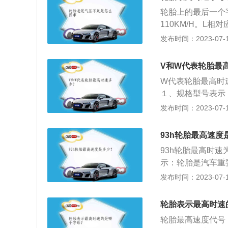
轮胎上的最后一个字
110KM/H。L相对
应150KM/H。Q
发布时间：2023-07-17
车时速的详细介绍
路面接触，和汽车
V和W代表轮胎最
车行车速度是指汽
W代表轮胎最高时速为
或米/秒。
１、规格型号表示
号的轮胎适用于不
发布时间：2023-07-17
字标识，对应表示
速度等级。２、速
93h轮胎最高速度
为A-Z等不同等级
93h轮胎最高时速
级的字母越靠后，
示：轮胎是汽车重
不同的车型。规格
发布时间：2023-07-17
示的是轮胎的胎面
速度等级：按照可
轮胎表示最高时速
级，其中A级又可
轮胎最高速度代号
后，说明轮胎性能