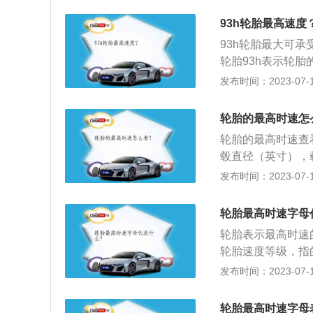
查轮胎的磨损情况
93h轮胎最高速度
辆4个轮胎均匀受
93h轮胎最大可承
轮胎93h表示轮
50KG，h表示轮
发布时间：2023-07-17
汽车上最重要的组
传送牵引和制动的
轮胎的最高时速怎
震动和冲击力。
轮胎的最高时速查
毂直径（英寸），载
的最高时速。轮胎
发布时间：2023-07-17
条件下承载规定负
在驾驶过程中，汽
轮胎最高时速字母
机械上装配的接地
轮胎表示最高时速
车身、缓冲外界冲
轮胎速度等级，指
分级：J、K、L、
发布时间：2023-07-17
的时速：J---Y：10
0、210、240、2
轮胎最高时速字母