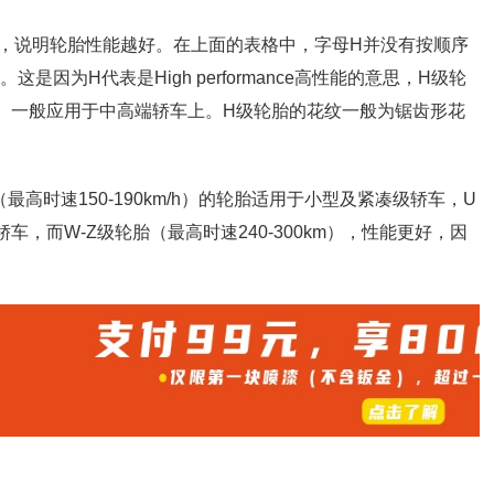
，说明轮胎性能越好。在上面的表格中，字母H并没有按顺序
因为H代表是High performance高性能的意思，H级轮
轮胎。一般应用于中高端轿车上。H级轮胎的花纹一般为锯齿形花
高时速150-190km/h）的轮胎适用于小型及紧凑级轿车，U
端轿车，而W-Z级轮胎（最高时速240-300km），性能更好，因