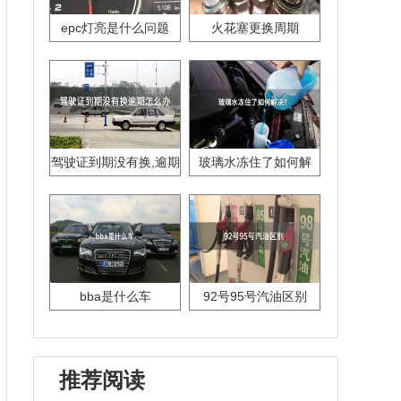
epc灯亮是什么问题
火花塞更换周期
驾驶证到期没有换,逾期
玻璃水冻住了如何解
怎么办??
决？
bba是什么车
92号95号汽油区别
推荐阅读