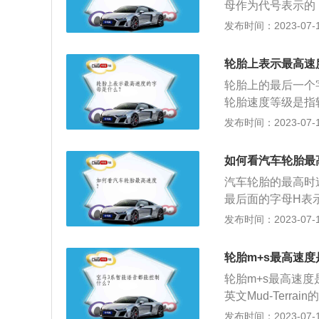
母作为代号表示的
就不一样。Q代表的
发布时间：2023-07-17
公里/小时、T代表
公里/小时、V代表
轮胎上表示最高速
公里/小时。一般情况
轮胎上的最后一个
U-V（200-24
轮胎速度等级是指
豪华轿车以及跑车
字母代表不同的速度
发布时间：2023-07-17
表的是240KM/h
的轮胎最后一个字
如何看汽车轮胎最
速度等级前面的数
汽车轮胎的最高时速
最后面的字母H表
对照速度等级表找出
发布时间：2023-07-17
胎购买和使用时的
期：如果生产日期
轮胎m+s最高速度
不用也会出现老化
轮胎m+s最高速度
在破损：轮胎的胎
英文Mud-Terr
四年更换一次轮胎
地”的意思。2、
发布时间：2023-07-17