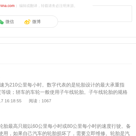
china.com
）编辑或翻译，转载请务必注明来源。
微信
微博
时速为210公里每小时。数字代表的是轮胎设计的最大承重指
度等级；轿车的车轮一般使用子午线轮胎。子午线轮胎的规格
，内径和速度极限符号。特别要指出的是高宽比，其含义是轮
 16:18:55
阅读：1067
的百分比，现代轿车的轮胎高宽比多的50至70之间，数值越
平。h或v都表示轮胎的速度等级，即轮胎在规定条件下承载规
00v，最高安全速度极限为240km/h。除此之外还有以下多种
轮胎最高只能以60公里每小时或80公里每小时的速度行驶。备
度登记：轮胎100h代表的意思是轮胎速度级别、载重指数这两
使用，如果自己汽车的轮胎损坏了，需要立即维修。轮胎是汽
意味着是轮胎的载重指数，字母部分意味着轮胎的速度级别。