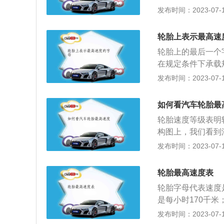
车上一个重要的部
发布时间：2023-07-17
其中100就说明轮
制品，橡胶制品长
下，轮胎最大车速
情况下，轮胎安装
T、U、H、V、
轮胎上表示最高速
轮胎。在购买新的
每小时300km
轮胎上的最后一个
的。正常情况下，
过程中，轮胎的抓
在规定条件下承载
就不要购买了。在
会越低，轮胎的速
会用不同英文字母
发布时间：2023-07-17
试，这样可以防止
轮胎的耐摩擦性能
是160千米/小时、
了异常抖动现象，
是190千米/小时
经常检查一下轮胎
如何看汽车轮胎最
是240千米/小时
也不能过低。备胎
轮胎速度等级表明
各种车辆或机械上
蚀，所以老化速度
构图上，我们看到
上，能支承车身，
右，花纹深度在1
胎的速度等级。一
发布时间：2023-07-17
期，超过保质期的
能越好，同时价格
裂。备胎不是适合
速度150—190
轮胎最高速度表
些。备胎由于不是
40km/h）级轮
经磨损殆尽的轮胎
轮胎字母代表速度
速度在240—30
由于备胎一直被放
是每小时170千米；
地面附着力不同，
米；v是每小时24
发布时间：2023-07-17
系统产生一定的影
于每小时240千