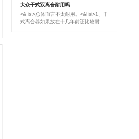
室，最后形成废气排出，就可以让三元
无法制作，需要将车辆送到修理厂或4s
造成烧机油。<&list>3、机油粘度。使用
大众干式双离合耐用吗
催化器得到清洗，排气管堵塞的情况就
店；<&list>2.车辆半轴套管防尘罩破
机油粘度过小的话，同样会有烧机油现
<&list>总体而言不太耐用。<&list>1、干
能够得到解决。
裂，破裂后会出现漏油现象，使半轴磨
象，机油粘度过小具有很好的流动性，
式离合器如果放在十几年前还比较耐
损严重，磨损的半轴容易损坏，产生异
容易窜入到气缸内，参与燃烧。<&list>
用，但是由于现在的汽车发动机动力输
响；<&list>3.稳定器的转向胶套和球头
4、机油量。机油量过多，机油压力过
出越来越高，使得干式离合器散热不足
老化，一般是使用时间过长造成的。解
大，会将部分机油压入气缸内，也会出
的缺陷也逐渐暴露出来。<&list>2、由于
决方法是更换新的质量好的转向橡胶套
现烧机油。<&list>5、机油滤清器堵塞：
干式双离合的工作环境暴露在空气中，
和球头。
会导致进气不畅，使进气压力下降，形
而离合器的散热也是通离合器罩上面的
成负压，使机油在负压的情况下吸入燃
几个小孔来进行散热。但是在行驶过程
烧室引起烧机油。<&list>6、正时齿轮或
中变速箱需要换挡，就不得不使得离合
链条磨损：正时齿轮或链条的磨损会引
器频繁工作。<&list>3、长时间的低速行
起气阀和曲轴的正时不同步。由于轮齿
驶以及过于频繁的启停，导致离合器的
或链条磨损产生的过量侧隙，使得发动
温度不断升高，而低速行驶时空气流动
机的调节无法实现：前一圈的正时和下
效率不高，无法将离合器中的热量有效
一圈可能就不一样。当气阀和活塞的运
的带走，导致离合器内部的温度不断升
动不同步时，会造成过大的机油消耗。
高，加速离合器的磨损。
解决方法：更换正时齿轮或链条。<&list
>7、内垫圈、进风口破裂：新的发动机
设计中，经常采用各种由金属和其他材