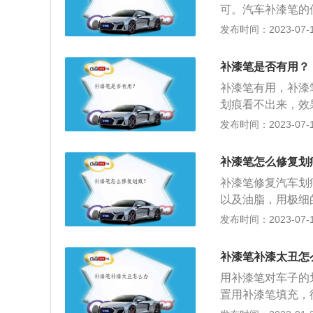
可。汽车补漆笔的
对一调制颜色的喷
一端或稍粗的一端
发布时间：2023-07-17
止；3、进行2到
适的补漆笔颜色，
补漆笔是否有用？
或倒置时旋开笔盖
补漆笔有用，补漆
保存在阴凉处。
划痕看不出来，效
修补要好很多。对
发布时间：2023-07-17
可能会存在色差而
法是将不需要涂抹
补漆笔怎么修复划
补漆笔，摇匀补漆
补漆笔修复汽车划
漆干燥后即可修补
以及油脂，用极细
2、用补土分多次
发布时间：2023-07-17
方；4、把补漆笔
层；6、十分钟后
补漆笔补漆太丑怎
三次喷涂；8、修
用补漆笔对车子的
风干时间。
置用补漆笔填充，
很小心，以免伤到