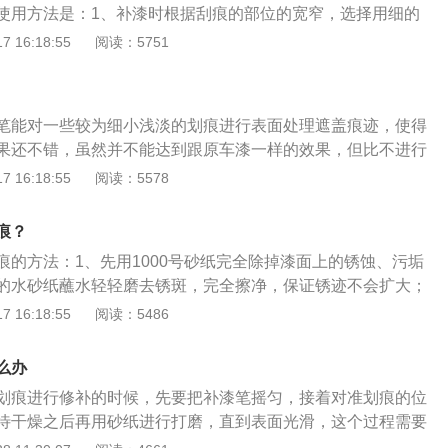
使用方法是：1、补漆时根据刮痕的部位的宽窄，选择用细的
漆更大。
轻轻涂抹；2、反复涂抹多次，直到高出原车漆平面一部分为
 16:18:55
阅读：5751
3天的彻底干燥即可打磨。补漆笔使用的注意事项是：1、选择合
补漆笔的颜色直接影响到补漆后的效果；2、补漆笔不能横置
避免油漆流出；3、补漆笔长时间不用容易变干失效，平时应
笔能对一些较为细小浅淡的划痕进行表面处理遮盖痕迹，使得
果还不错，虽然并不能达到跟原车漆一样的效果，但比不进行
于较深较大的划痕或露出底漆的，没有办法做到补漆的效果，
 16:18:55
阅读：5578
且没有光泽，效果不会很理想。对于补漆笔的使用，专业的用
的地方用胶条覆盖起来，对照车漆颜色选择合适的颜色型号的
痕？
笔内的漆，在车身上细小的划痕或瑕疵处均匀平整的涂抹，待
痕的方法：1、先用1000号砂纸完全除掉漆面上的锈蚀、污垢
、掩盖及填平划痕，且具有一定的防锈功能。
的水砂纸蘸水轻轻磨去锈斑，完全擦净，保证锈迹不会扩大；
填平划痕；3、用遮蔽膜把其他区域进行遮挡，避免喷到其他地
 16:18:55
阅读：5486
打开，摇匀后连接到喷灌上；5、固定好补漆笔后开始喷涂第一
，喷涂第二层；7、再过十分钟，等待上次喷涂风干后，进行第
么办
补完成，如果气温低于20度，可以用吹风机辅助，加速每次的
划痕进行修补的时候，先要把补漆笔摇匀，接着对准划痕的位
待干燥之后再用砂纸进行打磨，直到表面光滑，这个过程需要
原车漆。首先需要使用胶带对划痕上下位置进行限位，这样可