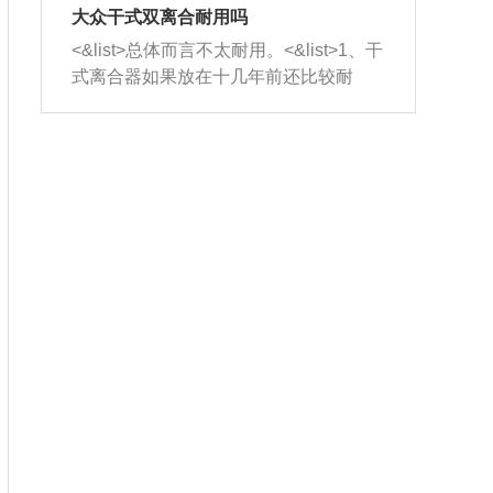
室，最后形成废气排出，就可以让三元
无法制作，需要将车辆送到修理厂或4s
造成烧机油。<&list>3、机油粘度。使用
大众干式双离合耐用吗
催化器得到清洗，排气管堵塞的情况就
店；<&list>2.车辆半轴套管防尘罩破
机油粘度过小的话，同样会有烧机油现
<&list>总体而言不太耐用。<&list>1、干
能够得到解决。
裂，破裂后会出现漏油现象，使半轴磨
象，机油粘度过小具有很好的流动性，
式离合器如果放在十几年前还比较耐
损严重，磨损的半轴容易损坏，产生异
容易窜入到气缸内，参与燃烧。<&list>
用，但是由于现在的汽车发动机动力输
响；<&list>3.稳定器的转向胶套和球头
4、机油量。机油量过多，机油压力过
出越来越高，使得干式离合器散热不足
老化，一般是使用时间过长造成的。解
大，会将部分机油压入气缸内，也会出
的缺陷也逐渐暴露出来。<&list>2、由于
决方法是更换新的质量好的转向橡胶套
现烧机油。<&list>5、机油滤清器堵塞：
干式双离合的工作环境暴露在空气中，
和球头。
会导致进气不畅，使进气压力下降，形
而离合器的散热也是通离合器罩上面的
成负压，使机油在负压的情况下吸入燃
几个小孔来进行散热。但是在行驶过程
烧室引起烧机油。<&list>6、正时齿轮或
中变速箱需要换挡，就不得不使得离合
链条磨损：正时齿轮或链条的磨损会引
器频繁工作。<&list>3、长时间的低速行
起气阀和曲轴的正时不同步。由于轮齿
驶以及过于频繁的启停，导致离合器的
或链条磨损产生的过量侧隙，使得发动
温度不断升高，而低速行驶时空气流动
机的调节无法实现：前一圈的正时和下
效率不高，无法将离合器中的热量有效
一圈可能就不一样。当气阀和活塞的运
的带走，导致离合器内部的温度不断升
动不同步时，会造成过大的机油消耗。
高，加速离合器的磨损。
解决方法：更换正时齿轮或链条。<&list
>7、内垫圈、进风口破裂：新的发动机
设计中，经常采用各种由金属和其他材