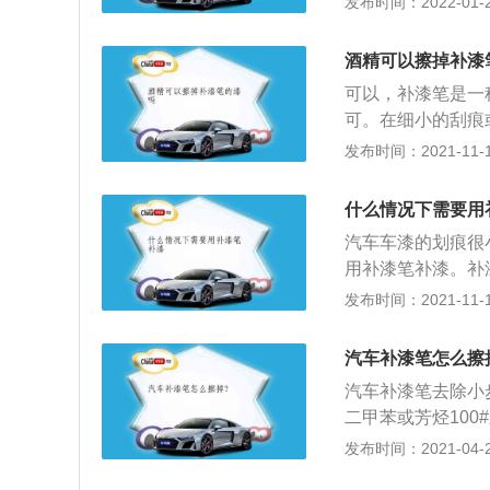
发布时间：2022-01-28
以避免补漆的时候
下摇晃30次以上
酒精可以擦掉补漆
液，先薄薄地在划
可以，补漆笔是一
的漆面略微高出正
可。在细小的刮痕
在这个期间不能够
漆笔的成分一般为
发布时间：2021-11-10
纸在补漆的部位朝
漆笔。汽车油漆一
漆。先进行底漆喷
什么情况下需要用
入无尘车间用静电
汽车车漆的划痕很
使用技巧：补漆前
用补漆笔补漆。补
擦净，涂上一层底
面划痕看不出来。
发布时间：2021-11-10
净后直接涂上底漆
锈，避免划痕进行
行上色处理。上底
端就是下雨或洗车
笔涂抹。
汽车补漆笔怎么擦
竟不是喷涂的方法
汽车补漆笔去除小
的效果，没有光泽
二甲苯或芳烃10
要使用砂纸打磨一
二锅头，找一块软
发布时间：2021-04-28
效果。补漆笔含有
没耐心的话，就直
凉且小孩触摸不到