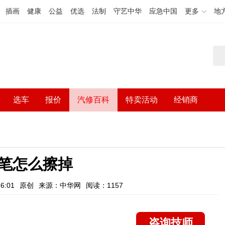
插画
健康
公益
优选
法制
守艺中华
应急中国
更多
地
选车
报价
汽修百科
特卖活动
经销商
笔怎么擦掉
6:01
原创
来源：中华网
阅读：1157
咨询技师