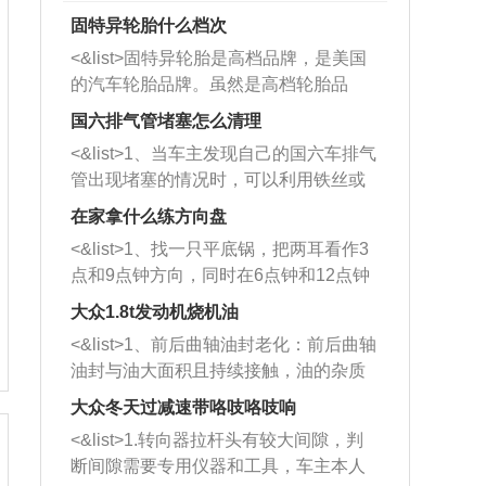
固特异轮胎什么档次
<&list>固特异轮胎是高档品牌，是美国
的汽车轮胎品牌。虽然是高档轮胎品
牌，但是中高低端的轮胎都有生产，这
国六排气管堵塞怎么清理
也是为了更好的开拓市场。
<&list>1、当车主发现自己的国六车排气
管出现堵塞的情况时，可以利用铁丝或
者是细棍，直接将杂物给取出来，如果
在家拿什么练方向盘
堵塞情况比较严重，也可以采取应急措
<&list>1、找一只平底锅，把两耳看作3
施。 <&list>2、直接利用木棍将所有的
点和9点钟方向，同时在6点钟和12点钟
杂物推到排气管里面的位置处，然后将
方向做一个标记。 <&list>2、双手握住
三元催化器拆解开，就可以将堵塞的东
大众1.8t发动机烧机油
平底锅两耳，然后往左打半圈、一圈、
西取出来。但如果是因为积碳过多引起
<&list>1、前后曲轴油封老化：前后曲轴
一圈半的练习，往右同样也要打相同的
的堵塞，就需要将三元催化器泡在草酸
油封与油大面积且持续接触，油的杂质
圈数。 <&list>3、最后强调要反复练
中进行清洗。 <&list>3、也可以利用清
和发动机内持续温度变化使其密封效果
习，这样就可以形成肌肉记忆，在真实
大众冬天过减速带咯吱咯吱响
洗剂对堵塞的情况得到解决，将清洗剂
逐渐减弱，导致渗油或漏油。<&list>2、
驾驶车辆时，不需要记忆也能打好方
放在燃油箱中，与燃油混合后，车辆启
<&list>1.转向器拉杆头有较大间隙，判
活塞间隙过大：积碳会使活塞环与缸体
向。
动时，就可以和汽油一起进入到燃烧
断间隙需要专用仪器和工具，车主本人
的间隙扩大，导致机油流入燃烧室中，