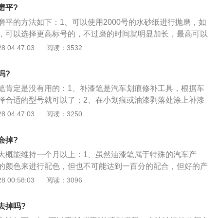
要等第一遍快干了再喷第二遍）。
磨平?
磨平的方法如下：1、可以使用2000号的水砂纸进行抛磨，如
，可以选择更高标号的，不过磨的时间就明显加长，最高可以
感觉没问题以后，再进行清洗，然后用车蜡恢复光泽就可以了；
 04:47:03
阅读：3532
罐，配套送的应该有水沙纸和尼子，先用水纱纸打磨，再用尼
再用纱纸磨平，然后用补漆笔和配套的油混在一起摇匀，用喷
吗?
；3、如果以上的方法都无法自己完成的话，可以到4S店或者
笔肯定是没有用的：1、补漆笔是汽车划痕修补工具，根据车
士进行处理。
择合适的型号就可以了；2、在小划痕或油漆剥落处涂上补漆
补；3、补漆笔可以遮盖和填平划痕，并具有防锈的功能，而
 04:47:03
阅读：3250
般是原车的车漆。
会掉?
大概能维持一个月以上：1、虽然油漆笔属于特殊的汽车产
的颜色来进行配色，但也不可能达到一百分的配合，但好的产
达到90%左右；2，建议车主在使用前，可以在纸上喷一点，
 00:58:03
阅读：3096
，如果有色差最好不要使用；3、如果对自己动手能力信心不
钱找一家专业的维修店帮忙修补。
去掉吗?