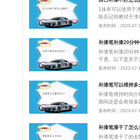
的效果，但比不进
直到划痕遮盖为止
1抹布可以使用干
表面的接触，有一
4、车漆喷涂完，
除后记得擦拭干净
法：在使用补漆笔
来回喷涂在补漆位
的修复方式还有牙
发布时间：2023-07-17
或油漆剥落处涂上
近，也能起到保护
原车车漆，因汽车
剂进行打蜡，补漆
补漆笔补漆20分
补漆笔补漆20分钟
干透。以下是关于
漆时，4S店都会
发布时间：2023-07-17
数、车况、车子外
品拿走。2、安全
补漆笔可以维持多
以观看监控视频。
补漆笔维持时间介
期间还是会有很多
补漆笔补漆只是简
发布时间：2023-07-17
曝晒、雨淋环境下
于使用环境限制，
补漆笔漆干了怎么
等影响美观。2、
补漆笔漆干了的去
如上述调色原理所