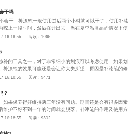
钟会干吗
钟不会干。补漆笔一般使用过后两个小时就可以干了，使用补漆
内晾上一段时间，然后在开出去。当在夏季温度高的情况下使
好不要让汽车沾水，冬季建议在四到七天不要碰水。相关解释
 16:18:55
阅读：1065
补漆时冬天在50到60摄氏度的高温房中也需要几个小时才能干
：在车辆补漆时，4S店都会建议车主留钥匙，并且在车主陪同
？
里程，油表数、车况、车子外在的划痕等，车主确认签名，同
修补的工具之一，对于非常细小的划痕可以考虑使用，如果划
内的贵重物品拿走。
，补漆笔的效果可能还是会让你大失所望，原因是补漆笔的修
样完美，色差甚至会让你后悔用了补漆笔。另外漏了底漆的划
 16:18:55
阅读：9471
起到掩盖和防锈蚀作用，同样没有办法做到补漆一样的效果。
、从网上购买补漆笔，可能有车主以为寄到就一支补漆笔，实
吗？
包含了其他修补划痕所需要的工具，例如砂纸、补土、胶带、
。如果保养得好维持两三年没有问题。期间还是会有很多因素
等。2、提前将车洗干净，如果没有这个必要的话，那就将划
后维护不好不到一年的时间就会脱落。补漆笔的作用及使用方
净。然后用浸湿了的磨砂纸，包裹在棉块上，接着打磨划痕，
用：补漆笔是汽车划痕修补的工具之一，作为一种即时车漆处
 16:18:55
阅读：9302
边漆面没有高低不平的感觉。3、准备一些报纸，用胶带遮挡
会用补漆笔。补漆笔能对一些较为细小浅淡的划痕进行表面处
。然后将补漆笔和迷你喷罐组合在一起，在距离划痕约20厘米
得划痕看不出来，效果还不错，虽然并不能达到跟原车漆一样
漆，注意每喷一层最好等待几分钟让车漆干燥后再喷下一层，
擦掉?