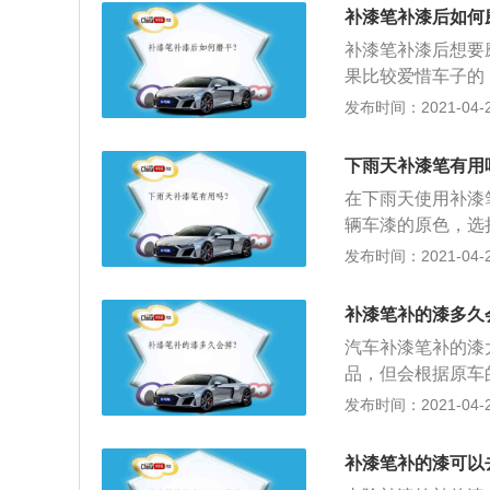
要一次性喷太厚，
补漆笔补漆后如何
补漆笔补漆后想要
果比较爱惜车子的
选5000号的，
发布时间：2021-04-28
2、也可以买个喷
子补，在晾干后，
下雨天补漆笔有用
罐喷上去就可以了
在下雨天使用补漆
维修店让专业的人
辆车漆的原色，选
笔，就可以进行修
发布时间：2021-04-28
且补漆笔的成分一
补漆笔补的漆多久
汽车补漆笔补的漆
品，但会根据原车
品颜色相似度可以
发布时间：2021-04-28
用汽车漆对比颜色
足的话，最好花点
补漆笔补的漆可以