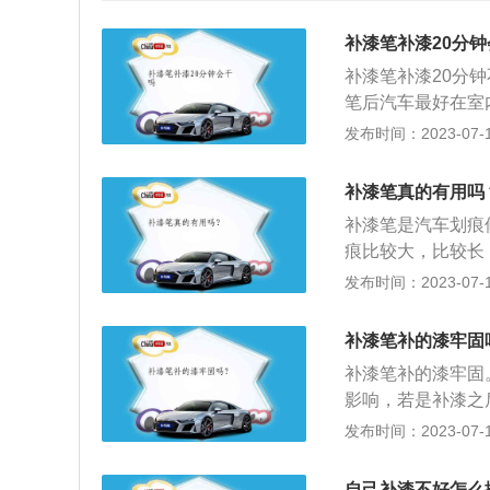
补漆笔补漆20分
补漆笔补漆20分
笔后汽车最好在室
用补漆笔两天内最
发布时间：2023-07-17
如下：1、简介：
透。2、准备工作
补漆笔真的有用吗
下登记好车辆行驶
补漆笔是汽车划痕
时会提醒车主把车
痕比较大，比较长
补难以做到补漆那
发布时间：2023-07-17
痕使用补漆笔可以
补漆笔怎么用？1
补漆笔补的漆牢固
际上整个套装里还
补漆笔补的漆牢固
研磨剂、驳口金油
影响，若是补漆之
痕所处部位清洗干
法如下：补漆笔作
发布时间：2023-07-17
直到用手感觉与周
理方式，挺多人都
不需要补漆的部位
理，遮盖痕迹，使
的位置进行来回喷
自己补漆不好怎么