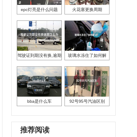
epc灯亮是什么问题
火花塞更换周期
驾驶证到期没有换,逾期
玻璃水冻住了如何解
怎么办??
决？
bba是什么车
92号95号汽油区别
推荐阅读