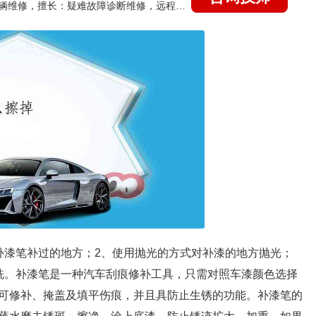
国家认证的汽车维修技师，15年德美日等各系车辆维修，擅长：疑难故障诊断维修，远程维修技术指导
补漆笔补过的地方；2、使用抛光的方式对补漆的地方抛光；
洗。补漆笔是一种汽车刮痕修补工具，只需对照车漆颜色选择
可修补、掩盖及填平伤痕，并且具防止生锈的功能。补漆笔的