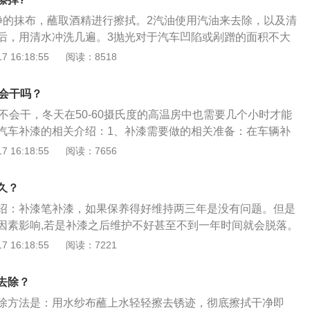
行修补要好很多。补漆笔虽然可以填补空缺，阻断空气与车体
。切忌长时间停留在同一位置，否则会导致车漆流泪现象。
净的抹布，蘸取酒精进行擦拭。2汽油使用汽油来去除，以及清
定的防锈作用，但是不能代替专业汽车防锈漆。补漆笔使用方
等待20分钟让车漆干透，同样将驳口金油组装在喷罐上，然后
后，用清水冲洗几遍。3抛光对于汽车凹陷或剐蹭的面积不大
时，对照车漆原来的颜色选择合适的型号即可。在细小的刮痕
置。驳口金油的作用是使补好漆的颜色与车体本来的颜色更
膏、补漆笔、抛光打蜡等。
 16:18:55
阅读：8518
补漆笔后，即可修补、掩盖及填平伤痕。补漆笔的成分一般为
补好的漆。5、等待一天时间，对划痕补漆位置使用祛痕研磨
型号不同，所以不同汽车只能使用专用的补漆笔。
完成。
钟会干吗？
不会干，冬天在50-60摄氏度的高温房中也需要几个小时才能
汽车补漆的相关介绍：1、补漆需要做的相关准备：在车辆补
建议车主留钥匙，并且在车主陪同下登记好车辆行驶里程，油表
 16:18:55
阅读：7656
在的划痕等，车主确认签名，同时会提醒车主把车内的贵重物
性：现在一般的正规4s店都会安装监控，车主万一丢失东西可
久？
绍：补漆笔补漆，如果保养得好维持两三年是没有问题。但是
因素影响,若是补漆之后维护不好甚至不到一年时间就会脱落。
单处理一下，擦一擦后再点漆上去，如果是经常接触到或太阳
 16:18:55
阅读：7221
是会脱落。以下是汽车补漆笔效果的特点介绍：1、快干：由
补漆笔必须具备常温快干的特性，否则易造成流淌或沾染灰尘
去除？
通用性：补漆笔是按照标准色调制，具备一定通用性；但是正
除方法是：用水纱布蘸上水轻轻擦去锈迹，彻底擦拭干净即
述，无法完全适合老化程度不同的各种车辆，色差可能会比一