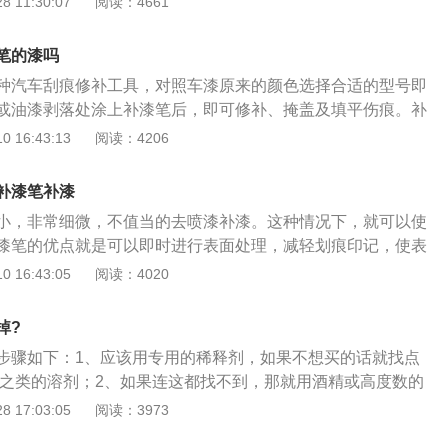
 11:30:07
阅读：4661
涂到其他地方或者是造成车漆流淌。在使用补漆笔之前，先上
，可以使车漆液变得均匀，接着把漆笔取出，再刮去多余的漆
笔的漆吗
痕处涂上一层，隔五分钟之后再操作两遍，三遍，直到划痕处
种汽车刮痕修补工具，对照车漆原来的颜色选择合适的型号即
常漆面即可。接着就是等待干燥，这个过程通常要两到三天，
或油漆剥落处涂上补漆笔后，即可修补、掩盖及填平伤痕。补
洗车，然后，等补过的车漆干燥了之后，可以用事先泡好的砂
原车车漆，因汽车型号不同，所以不同汽车只能使用专用的补
 16:43:13
阅读：4206
同一方向打磨，直到与原车漆面平整为止。
般都是烘烤漆，汽车在车间里完成了焊接等工序之后就开始上
涂，将光车壳浸入漆槽里，取出后用200度烘干底漆，然后送
补漆笔补漆
喷上面漆，然后继续用200度烘干，最后会再加上一层清漆。
小，非常细微，不值当的去喷漆补漆。这种情况下，就可以使
先清洁受损部位，可用极细的水砂纸蘸水轻轻磨去锈斑，完全
漆笔的优点就是可以即时进行表面处理，减轻划痕印记，使表
漆，这样可以让锈迹不会扩大、加重，如果是新的刮伤，可擦
遮盖痕迹以后，也可以简单地起到隔绝作用，短期内防止生
 16:43:05
阅读：4020
，待涂上的底漆干了后，再用水砂纸将其磨平，再用补漆笔进
扩大。而且便宜实惠，效果还不错。整体来说性价比很高。弊
漆具有防锈和增加表漆附着力的功效，不要偷懒，直接用补漆
过后，需要重新涂抹。另外被涂抹的地方会很不均匀，因为毕
掉?
，还是比较容易能看出来的。最后就是没有办法做到补漆那样
步骤如下：1、应该用专用的稀释剂，如果不想买的话就找点
，会存在一定的色差。需要注意的是，使用补漆笔涂抹以前，
0#之类的溶剂；2、如果连这都找不到，那就用酒精或高度数的
下划痕处。对于较深的划痕，要反复涂上几次才能达到理想的
布蘸上轻轻擦拭（耐心点，尽量别擦到原漆部位）；3、如果
 17:03:05
阅读：3973
很多化学成分，会有一定的毒素，因此保存的时候要保存在阴
接找相似的修补漆重新补一道，要厚点以遮住有色差部位（不
的地方。使用的时候，不要接触皮肤或吸入挥发性气体。