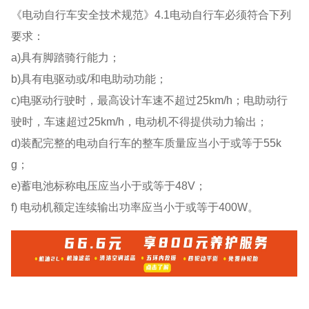
《电动自行车安全技术规范》4.1电动自行车必须符合下列
要求：
a)具有脚踏骑行能力；
b)具有电驱动或/和电助动功能；
c)电驱动行驶时，最高设计车速不超过25km/h；电助动行
驶时，车速超过25km/h，电动机不得提供动力输出；
d)装配完整的电动自行车的整车质量应当小于或等于55k
g；
e)蓄电池标称电压应当小于或等于48V；
f) 电动机额定连续输出功率应当小于或等于400W。