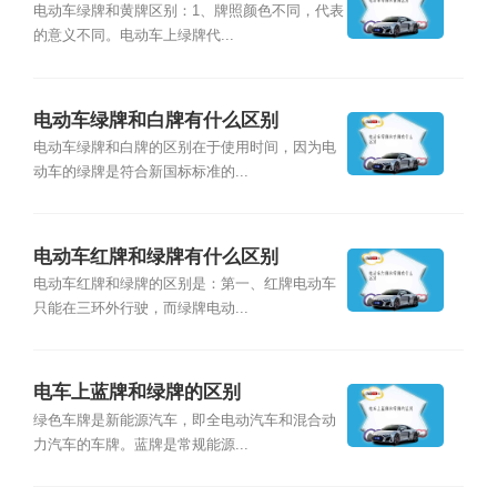
电动车绿牌和黄牌区别：1、牌照颜色不同，代表
的意义不同。电动车上绿牌代...
电动车绿牌和白牌有什么区别
电动车绿牌和白牌的区别在于使用时间，因为电
动车的绿牌是符合新国标标准的...
电动车红牌和绿牌有什么区别
电动车红牌和绿牌的区别是：第一、红牌电动车
只能在三环外行驶，而绿牌电动...
电车上蓝牌和绿牌的区别
绿色车牌是新能源汽车，即全电动汽车和混合动
力汽车的车牌。蓝牌是常规能源...