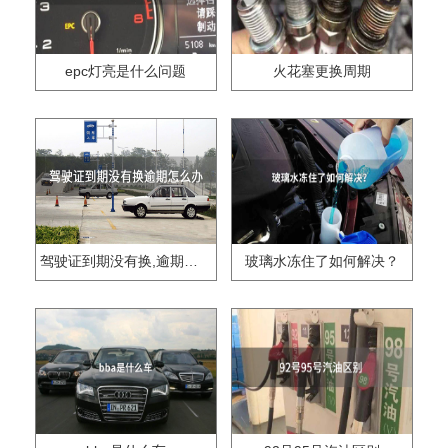
epc灯亮是什么问题
火花塞更换周期
驾驶证到期没有换,逾期怎么办??
玻璃水冻住了如何解决？