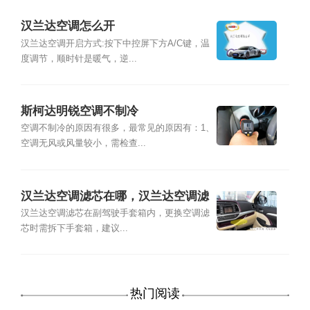
汉兰达空调怎么开
汉兰达空调开启方式:按下中控屏下方A/C键，温
度调节，顺时针是暖气，逆...
斯柯达明锐空调不制冷
空调不制冷的原因有很多，最常见的原因有：1、
空调无风或风量较小，需检查...
汉兰达空调滤芯在哪，汉兰达空调滤
芯多久换
汉兰达空调滤芯在副驾驶手套箱内，更换空调滤
芯时需拆下手套箱，建议...
热门阅读