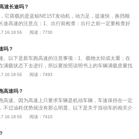
出厂时，由于零件的加工精度和装配过程中存在误差，因此需
跑高速长途吗？
，当然新车的磨合期也可以延长一段时间，这个根据自己情况
速，它搭载的是蓝鲸NE15T发动机，动力足，提速快，换挡顺
优劣，会对汽车寿命、安全性和经济性产生重要影响。
长途高速的注意点：1、出行前检查：出行之前一定要检查好
轮胎、灯光、油液、雨刮器等等，特别是要长途高速行驶一定
 16:18:55
阅读：7730
查，尤其是轮胎，发现问题及时修补，毕竟高速路上发生爆胎
、控制车速：一慢二看三通过。不能过慢，要按规定车速行
速吗？
速进入匝道的时候，一定要有减速的意识，很多人都会在匝道
速。以下是新车跑高速的注意事项：1、载物太轻或太重：在
频繁变道：如果没有特殊情况不要频繁变道，很多交通事故都
在满载状态下去进行，所以要按照说明书上的车辆满载质量找
。如果必须要超车或变道，一定要打转向灯三秒之后再进行操
不到，可以往后备箱塞东西。2、没做首保就开跑高速：新车
 16:18:55
阅读：7493
：因为大货车受限于视觉盲区及自身自重等原因，不仅刹车距
保后再进行，因为首保做完，各种螺丝的扭力、各种液面的隐
候因为视觉盲区难以看到小车，因而很容易发生事故。
，才能够更加的安全。3、换油前去拉车：拉高速不仅要求有
跑高速吗？
时间，机油的品质是影响发动机的直接因素，所以换油前一定
跑高速。因为高速上只要求车辆是机动车辆，车速保持在一定
在高速驾驶时，发动机工作转速高、机械的磨损最大，第一箱
，不过油耗优势就没有那么明显。以下是关于混动车的相关介
、杂质最多，用这些带有大量碎屑的机油去拉高速，就会大大
车上装有两个以上动力源：蓄电池、燃料电池、太阳能电池、
 16:18:55
阅读：7410
，甚至造成不正常的磨损。
组，当前复合动力汽车一般是指内燃机车发电机，再加上蓄电
点：采用复合动力后可按平均需用的功率来确定内燃机的最大
？
耗低、污染少的最优工况下工作。需要大功率内燃机功率不足