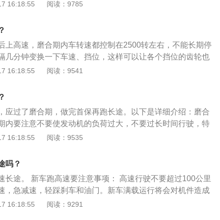
需要一定过程的磨合。汽车磨合的优劣，会对汽车寿命、安全
 16:18:55
阅读：9785
影响。汽车的磨合里程一般为1000至2500公里，进口车则更
00至3000公里。磨合期分为3个阶段。即：初期100公里、初
？
合形成氧化膜3000公里。注意事项：电喷车启动前，应先将钥
后上高速，磨合期内车转速都控制在2500转左右，不能长期停
5到10秒，再启动。因为钥匙门打开后，汽油泵开始工作，使
隔几分钟变换一下车速、挡位，这样可以让各个挡位的齿轮也
调整，所以几秒钟后再启动，对汽车的马达及发动机都是有好
一挡位的过度磨损。辨别是否是新车的方法如下：看出厂日
 16:18:55
阅读：9541
让发动机怠速运转，等水温达到正常温度后再把车开走，其实
期与合格证应该一致，多数情况不太容易改变。如果出厂日期
常错误。因为电喷发动机不像化油器发动机，在达到工作温度
就是旧车。看刹车盘：一般车辆经过200公里以上的行驶后，刹
能正常工作，勉强行驶自然会出现转速不稳、熄火等现象，所
？
盘上留下明显的痕迹。一般刹车蹄片与刹车盘外沿存在1～2毫
怠速预热是迫不得已的办法。
，应过了磨合期，做完首保再跑长途。以下是详细介绍：磨合
期内要注意不要使发动机的负荷过大，不要过长时间行驶，特
速行驶，操作各档位时要柔和，加油门不宜过急，起步或上坡
 16:18:55
阅读：9535
操作过于激烈。新车的各个磨合阶段的时速和转速：新车前50
意时速保持在60-70码，转速不超过2200转。500-1000公
途吗？
持在90-100公里，转速控制在2500转以下。1000-1500公
速长途。 新车跑高速要注意事项： 高速行驶不要超过100公里
可提升至120码以下，转速不超过3000转即可。
速，急减速，轻踩刹车和油门。新车满载运行将会对机件造成
1000公里内，国产车不能超过额定载荷的75％-80％；进口
 16:18:55
阅读：9291
的90％。 新车磨合期： 汽车磨合期一般都在3000公里或者