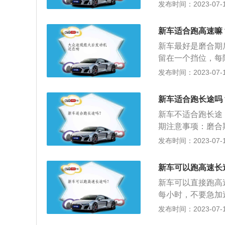
中存在误差，因此
发布时间：2023-07-17
性和经济性产生重要
长一些，多数为15
新车适合跑高速嘛
磨合200公里、磨
新车最好是磨合期
匙转到第二档后等
留在一个挡位，每
油压及喷油量进行
得到磨合，减少某
发布时间：2023-07-17
处大多数人都习惯
期：车辆的出厂日
这种预热的方法非
超过15天，那么
之前，供油系统不
新车适合跑长途吗
车蹄片都会在刹车
以化油器发动机用
新车不适合跑长途
米的距离。
期注意事项：磨合
别是不要长时间高
发布时间：2023-07-17
时要缓一些，不宜
0公里为磨合前期，注
新车可以跑高速长
里为磨合中期，时速保
新车可以直接跑高
里为磨合后期，速度
每小时，不要急加
损坏。因此在最初的
发布时间：2023-07-17
车不能超过额定载荷