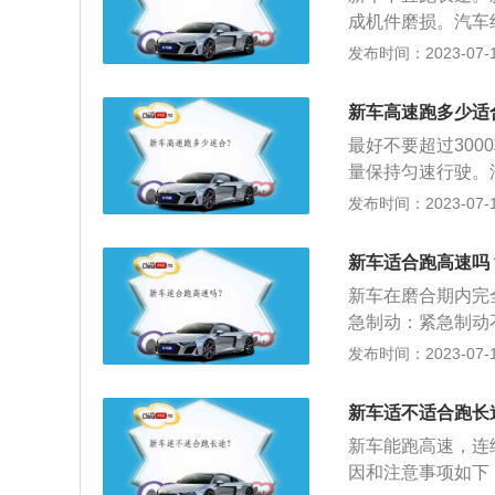
成机件磨损。汽车
何偏差，所以组装
发布时间：2023-07-17
面，造成早期磨损
合中的制动系统受
新车高速跑多少适
0公里内，最好不
最好不要超过30
对机件造成损坏。
量保持匀速行驶。汽
荷的75%-80%。
公里，这是保证机
发布时间：2023-07-17
整提升汽车各部件
对车的寿命、安全
新车适合跑高速吗
行过磨合，但是零
新车在磨合期内完
一些很难发现的隐
急制动：紧急制动
不仅使零件间的磨
冲击负荷。在初次
发布时间：2023-07-17
的效果。由于新的
试车期间满载行驶
处于磨合期的车，
额定负荷的75%
~80公里/时。在
新车适不适合跑长
作时间会增加，容
度，而且不要用力
新车能跑高速，连
国产汽车的速度是每
态下提高负荷。
因和注意事项如下
速不能超过最大速