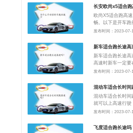
三个月左右。新车
长安欧尚x5适合
要一定里程的磨合
欧尚X5适合跑高
而定。汽车磨合的
畅。以下是开车跑
车子的各项零件、
发布时间：2023-07-17
要特别给车做好检
是十分危险的。2
新车适合跑长途高
驶。尤其是在下高
新车适合跑长途高
里超速。3、不要
高速时新车一定要
是因为变道引起的
齐人选，如果人找
发布时间：2023-07-17
作。4、远离大车
上高速一定要在首
离长，而且很多时
患都检测排查完毕
混动车适合长时间
技术，还需要找对
混动车适合长时间
不能上高速，因为
就可以上高速行驶
机油金属碎屑最多
绍：1、概念：指
发布时间：2023-07-17
增加发动机的损耗
内燃机车的发电机
池的汽车。2、优
飞度适合跑长途吗
功率，此时处于油