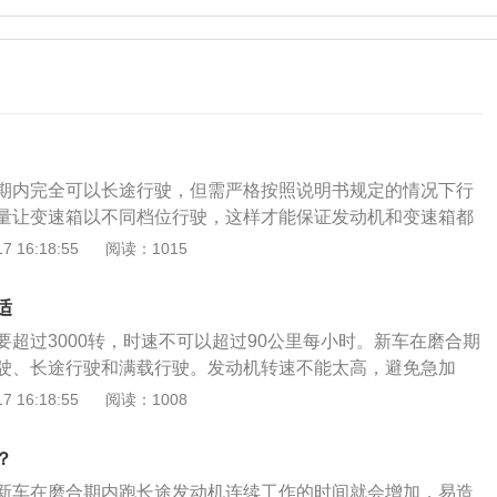
期内完全可以长途行驶，但需严格按照说明书规定的情况下行
量让变速箱以不同档位行驶，这样才能保证发动机和变速箱都
。新车开长途的注意事项具体如下：1、在开车前务必要对汽
 16:18:55
阅读：1015
是轮胎和刹车系统，而且还要仔细听发动机的声音，避免发动
在高速路上行驶时，最好是在中间车道行驶，左边车道是超车
适
较快；而右边车道虽然车速较慢但有大车，惯性太大，若是发
要超过3000转，时速不可以超过90公里每小时。新车在磨合期
会很危险。3、开车最忌讳的是分神，如果长时间跑长途觉得
驶、长途行驶和满载行驶。发动机转速不能太高，避免急加
时间去服务区休息下，疲劳驾驶也非常危险。
保持匀速行驶。汽车磨合期是指新车或大修后的初驶阶段，一
 16:18:55
阅读：1008
00公里，这是保证机件充分接触、摩擦、适应、定型的基本里程。
调整提升汽车各部件适应环境的能力，并磨掉零件上的凸起
？
劣，对车的寿命、安全性、经济性将会产生重要的影响。
新车在磨合期内跑长途发动机连续工作的时间就会增加，易造