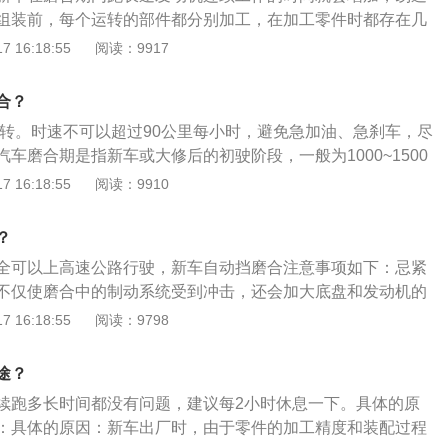
组装前，每个运转的部件都分别加工，在加工零件时都存在几
后，有些运转部件会局部直接接触，润滑油难以进入摩擦表
 16:18:55
阅读：9917
。磨合期的注意事项：尽量不要紧急制动：紧急制动不仅使磨
到冲击，还会加大底盘和发动机的冲击负荷，在初次行驶的30
合？
要紧急制动。负荷不要过重：新车在磨合期如果满载运行，会
00转。时速不可以超过90公里每小时，避免急加油、急刹车，尽
因此，在初次行驶的1000公里内，一般载重量不要超过额定载
车磨合期是指新车或大修后的初驶阶段，一般为1000~1500
件充分接触、摩擦、适应、定型的基本里程。在这期间可以调
 16:18:55
阅读：9910
适应环境的能力，并磨掉零件上的凸起物。汽车磨合的优劣，
性、经济性将会产生重要的影响。出厂后的新车，虽然已经进
？
件的表面依然较粗糙。另外在加工、装配时存在一定的偏差和
全可以上高速公路行驶，新车自动挡磨合注意事项如下：忌紧
患。另外，新零件与配件间，有很多金属粒脱落，这些金属粒
不仅使磨合中的制动系统受到冲击，还会加大底盘和发动机的
损加剧，而且落入机油后还会使机油的质量下降，影响了润滑
行驶的300公里内，最好不要紧急制动。忌负荷过重：新车在
 16:18:55
阅读：9798
零件在运行时摩擦阻力比正常时期大，所以油耗也会比较高。
，将会损坏零件。因此，在最初的1000公里中，负荷不应超过
一定要控制好驾车的速度，不能速度太高，时速最好控制在50
。忌跑长途：当新车在磨合期间长距离行驶时，发动机的持续工
开过1500公里后可逐渐把转速和车速提高到车辆允许的最高速
途？
易造成零件磨损。忌高速行驶：新车在磨合期间有速度限制。
踩油门，以保证活塞、气缸及其他一些重要的部件在缓和的状
续跑多长时间都没有问题，建议每2小时休息一下。具体的原
小时40-70公里，进口汽车在100公里以内。节气门全开时车
：具体的原因：新车出厂时，由于零件的加工精度和装配过程
度的80%。