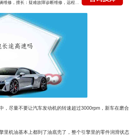
国家认证的汽车维修技师，15年德美日等各系车辆维修，擅长：疑难故障诊断维修，远程维修技术指导
，尽量不要让汽车发动机的转速超过3000rpm，新车在磨合
擎里机油基本上都到了油底壳了，整个引擎里的零件润滑状态