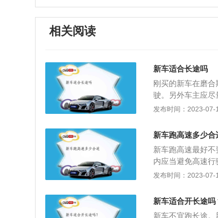
相关阅读
新车适合长途吗
刚买的新车在磨合
驶。另外车主应尽
能得到良好的磨合
发布时间：2023-07-17
车进行检查，尤其
机出现故障。2、
新车跑高速多少合
道，行车速度都比
新车跑高速最好不
生意外在大车旁边
内应当避免高速行
疲惫，那最好花点
油、急刹车，尽量
发布时间：2023-07-17
般为1000~15
在磨合期间内可以
新车适合开长途吗
物。汽车磨合的优
新车不宜跑长途。