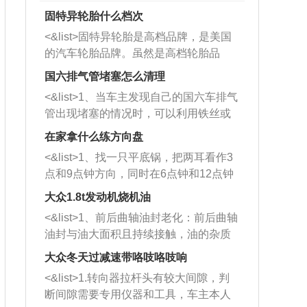
固特异轮胎什么档次
<&list>固特异轮胎是高档品牌，是美国
的汽车轮胎品牌。虽然是高档轮胎品
牌，但是中高低端的轮胎都有生产，这
国六排气管堵塞怎么清理
也是为了更好的开拓市场。
<&list>1、当车主发现自己的国六车排气
管出现堵塞的情况时，可以利用铁丝或
者是细棍，直接将杂物给取出来，如果
在家拿什么练方向盘
堵塞情况比较严重，也可以采取应急措
<&list>1、找一只平底锅，把两耳看作3
施。 <&list>2、直接利用木棍将所有的
点和9点钟方向，同时在6点钟和12点钟
杂物推到排气管里面的位置处，然后将
方向做一个标记。 <&list>2、双手握住
三元催化器拆解开，就可以将堵塞的东
大众1.8t发动机烧机油
平底锅两耳，然后往左打半圈、一圈、
西取出来。但如果是因为积碳过多引起
<&list>1、前后曲轴油封老化：前后曲轴
一圈半的练习，往右同样也要打相同的
的堵塞，就需要将三元催化器泡在草酸
油封与油大面积且持续接触，油的杂质
圈数。 <&list>3、最后强调要反复练
中进行清洗。 <&list>3、也可以利用清
和发动机内持续温度变化使其密封效果
习，这样就可以形成肌肉记忆，在真实
大众冬天过减速带咯吱咯吱响
洗剂对堵塞的情况得到解决，将清洗剂
逐渐减弱，导致渗油或漏油。<&list>2、
驾驶车辆时，不需要记忆也能打好方
放在燃油箱中，与燃油混合后，车辆启
<&list>1.转向器拉杆头有较大间隙，判
活塞间隙过大：积碳会使活塞环与缸体
向。
动时，就可以和汽油一起进入到燃烧
断间隙需要专用仪器和工具，车主本人
的间隙扩大，导致机油流入燃烧室中，