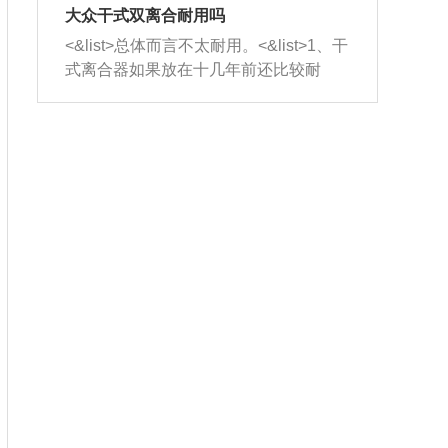
室，最后形成废气排出，就可以让三元
无法制作，需要将车辆送到修理厂或4s
造成烧机油。<&list>3、机油粘度。使用
大众干式双离合耐用吗
催化器得到清洗，排气管堵塞的情况就
店；<&list>2.车辆半轴套管防尘罩破
机油粘度过小的话，同样会有烧机油现
<&list>总体而言不太耐用。<&list>1、干
能够得到解决。
裂，破裂后会出现漏油现象，使半轴磨
象，机油粘度过小具有很好的流动性，
式离合器如果放在十几年前还比较耐
损严重，磨损的半轴容易损坏，产生异
容易窜入到气缸内，参与燃烧。<&list>
用，但是由于现在的汽车发动机动力输
响；<&list>3.稳定器的转向胶套和球头
4、机油量。机油量过多，机油压力过
出越来越高，使得干式离合器散热不足
老化，一般是使用时间过长造成的。解
大，会将部分机油压入气缸内，也会出
的缺陷也逐渐暴露出来。<&list>2、由于
决方法是更换新的质量好的转向橡胶套
现烧机油。<&list>5、机油滤清器堵塞：
干式双离合的工作环境暴露在空气中，
和球头。
会导致进气不畅，使进气压力下降，形
而离合器的散热也是通离合器罩上面的
成负压，使机油在负压的情况下吸入燃
几个小孔来进行散热。但是在行驶过程
烧室引起烧机油。<&list>6、正时齿轮或
中变速箱需要换挡，就不得不使得离合
链条磨损：正时齿轮或链条的磨损会引
器频繁工作。<&list>3、长时间的低速行
起气阀和曲轴的正时不同步。由于轮齿
驶以及过于频繁的启停，导致离合器的
或链条磨损产生的过量侧隙，使得发动
温度不断升高，而低速行驶时空气流动
机的调节无法实现：前一圈的正时和下
效率不高，无法将离合器中的热量有效
一圈可能就不一样。当气阀和活塞的运
的带走，导致离合器内部的温度不断升
动不同步时，会造成过大的机油消耗。
高，加速离合器的磨损。
解决方法：更换正时齿轮或链条。<&list
>7、内垫圈、进风口破裂：新的发动机
设计中，经常采用各种由金属和其他材