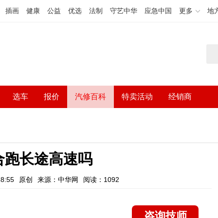
插画
健康
公益
优选
法制
守艺中华
应急中国
更多
地
选车
报价
汽修百科
特卖活动
经销商
合跑长途高速吗
8:55
原创
来源：中华网
阅读：1092
咨询技师