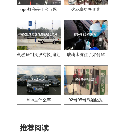
epc灯亮是什么问题
火花塞更换周期
驾驶证到期没有换,逾期
玻璃水冻住了如何解
怎么办??
决？
bba是什么车
92号95号汽油区别
推荐阅读