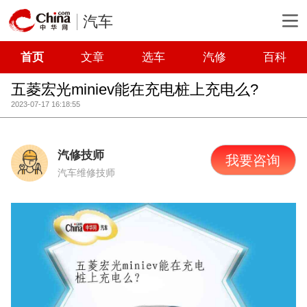
汽车
首页
文章
选车
汽修
百科
五菱宏光miniev能在充电桩上充电么?
2023-07-17 16:18:55
汽修技师
我要咨询
汽车维修技师