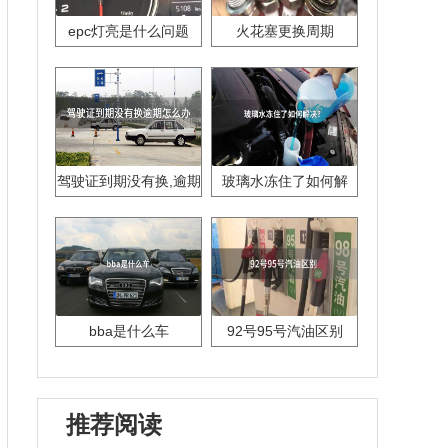
epc灯亮是什么问题
火花塞更换周期
驾驶证到期没有换,逾期
玻璃水冻住了如何解
怎么办??
决？
bba是什么车
92号95号汽油区别
推荐阅读