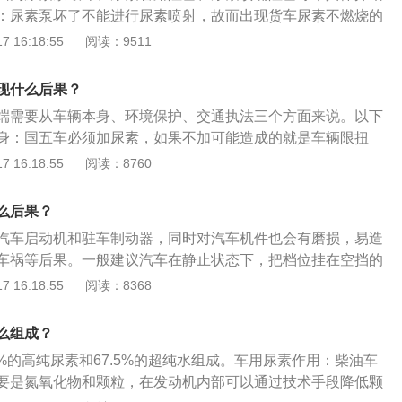
化成氩气和水然后才排出来。
：尿素泵坏了不能进行尿素喷射，故而出现货车尿素不燃烧的
塞：喷嘴回液口堵塞或喷嘴回液口至尿素罐管路堵塞。可以利
 16:18:55
阅读：9511
嘴回液口，检查喷嘴进液口出气情况，确认内部回液阀是否堵
：尿素喷射气压不够，尿素滤芯过脏，尿素溶液质量不合格等
现什么后果？
阻塞。
端需要从车辆本身、环境保护、交通执法三个方面来说。以下
身：国五车必须加尿素，如果不加可能造成的就是车辆限扭
劲，费油。环境保护：国家出台新的环保政策，重点对柴油车
 16:18:55
阅读：8760
用尿素作为必须添加物品，就是处理掉尾气中的氮氧化物，减
质排放。所以不加尿素会对大气造成污染。交通执法：现在很
么后果？
点，就像超速检测一样，如果尾气超标被检测到，车辆会进行
汽车启动机和驻车制动器，同时对汽车机件也会有磨损，易造
车祸等后果。一般建议汽车在静止状态下，把档位挂在空挡的
的时候需要挂档以防车后溜。相关介绍如下：根据汽车速度适
 16:18:55
阅读：8368
下，起步挂一档，当行驶了几米后接着换二档；当车速达到20
三档；车速达到35迈以上，45迈一下换四档；车速达到45迈以
么组成？
普通的五档变速汽车，对于6档以上的汽车，车速每提高约15
5%的高纯尿素和67.5%的超纯水组成。车用尿素作用：柴油车
另外换挡时要看好发动机的转速，在2500转左右时及时换挡最
要是氮氧化物和颗粒，在发动机内部可以通过技术手段降低颗
位必须处于P或N档才可以启动车辆，因此完全可以使用空挡打