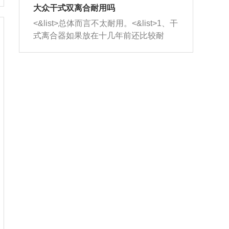
室，最后形成废气排出，就可以让三元
无法制作，需要将车辆送到修理厂或4s
造成烧机油。<&list>3、机油粘度。使用
大众干式双离合耐用吗
催化器得到清洗，排气管堵塞的情况就
店；<&list>2.车辆半轴套管防尘罩破
机油粘度过小的话，同样会有烧机油现
<&list>总体而言不太耐用。<&list>1、干
能够得到解决。
裂，破裂后会出现漏油现象，使半轴磨
象，机油粘度过小具有很好的流动性，
式离合器如果放在十几年前还比较耐
损严重，磨损的半轴容易损坏，产生异
容易窜入到气缸内，参与燃烧。<&list>
用，但是由于现在的汽车发动机动力输
响；<&list>3.稳定器的转向胶套和球头
4、机油量。机油量过多，机油压力过
出越来越高，使得干式离合器散热不足
老化，一般是使用时间过长造成的。解
大，会将部分机油压入气缸内，也会出
的缺陷也逐渐暴露出来。<&list>2、由于
决方法是更换新的质量好的转向橡胶套
现烧机油。<&list>5、机油滤清器堵塞：
干式双离合的工作环境暴露在空气中，
和球头。
会导致进气不畅，使进气压力下降，形
而离合器的散热也是通离合器罩上面的
成负压，使机油在负压的情况下吸入燃
几个小孔来进行散热。但是在行驶过程
烧室引起烧机油。<&list>6、正时齿轮或
中变速箱需要换挡，就不得不使得离合
链条磨损：正时齿轮或链条的磨损会引
器频繁工作。<&list>3、长时间的低速行
起气阀和曲轴的正时不同步。由于轮齿
驶以及过于频繁的启停，导致离合器的
或链条磨损产生的过量侧隙，使得发动
温度不断升高，而低速行驶时空气流动
机的调节无法实现：前一圈的正时和下
效率不高，无法将离合器中的热量有效
一圈可能就不一样。当气阀和活塞的运
的带走，导致离合器内部的温度不断升
动不同步时，会造成过大的机油消耗。
高，加速离合器的磨损。
解决方法：更换正时齿轮或链条。<&list
>7、内垫圈、进风口破裂：新的发动机
设计中，经常采用各种由金属和其他材