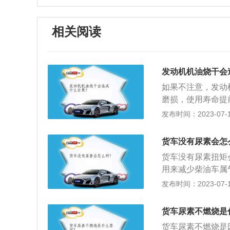
相关阅读
发动机机油烧干会
如果不注意，发动
磨损，使用寿命提
其是气门，影响发
发布时间：2023-07-17
1、燃烧发动机机
增加，废气排放超
货车没有尿素会怎
动机机油会导致发
货车没有尿素扭矩
良后果。4、长期
用来减少柴油车属
修复的损坏甚至报
和百分之32.5
发布时间：2023-07-17
柴油发动机会排出
气物会对人体弓|
货车尿素不燃烧是
车要加尿素。加尿
货车尿素不燃烧是