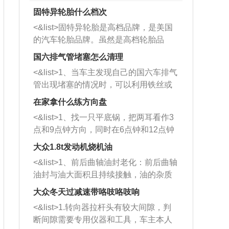
固特异轮胎什么档次
<&list>固特异轮胎是高档品牌，是美国
的汽车轮胎品牌。虽然是高档轮胎品
牌，但是中高低端的轮胎都有生产，这
国六排气管堵塞怎么清理
也是为了更好的开拓市场。
<&list>1、当车主发现自己的国六车排气
管出现堵塞的情况时，可以利用铁丝或
者是细棍，直接将杂物给取出来，如果
在家拿什么练方向盘
堵塞情况比较严重，也可以采取应急措
<&list>1、找一只平底锅，把两耳看作3
施。 <&list>2、直接利用木棍将所有的
点和9点钟方向，同时在6点钟和12点钟
杂物推到排气管里面的位置处，然后将
方向做一个标记。 <&list>2、双手握住
三元催化器拆解开，就可以将堵塞的东
大众1.8t发动机烧机油
平底锅两耳，然后往左打半圈、一圈、
西取出来。但如果是因为积碳过多引起
<&list>1、前后曲轴油封老化：前后曲轴
一圈半的练习，往右同样也要打相同的
的堵塞，就需要将三元催化器泡在草酸
油封与油大面积且持续接触，油的杂质
圈数。 <&list>3、最后强调要反复练
中进行清洗。 <&list>3、也可以利用清
和发动机内持续温度变化使其密封效果
习，这样就可以形成肌肉记忆，在真实
大众冬天过减速带咯吱咯吱响
洗剂对堵塞的情况得到解决，将清洗剂
逐渐减弱，导致渗油或漏油。<&list>2、
驾驶车辆时，不需要记忆也能打好方
放在燃油箱中，与燃油混合后，车辆启
<&list>1.转向器拉杆头有较大间隙，判
活塞间隙过大：积碳会使活塞环与缸体
向。
动时，就可以和汽油一起进入到燃烧
断间隙需要专用仪器和工具，车主本人
的间隙扩大，导致机油流入燃烧室中，