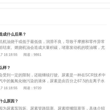
造成什么后果？
机机油烧干或低于最低值，润滑不良，导致干摩擦和零件异常
前结束。燃烧机油会造成大量积碳，堵塞发动机的喷油嘴，尤
动机的正常工作，发动机的工作压力不够，影响功率和油耗。
 16:18:55
阅读：9861
油会导致车辆氧传感器损坏过快；2、燃烧机油会导致车辆油耗
标，怠速不稳定，增加车辆隐患，增加经济负担。3、燃烧发
么样？
动机燃烧室内积碳增加、加速能力弱、速度慢、功率不足等不
会受到一定的限制，还能继续行驶。尿素是一种在SCR技术中
的燃油燃烧无法解决，导致发动机润滑不足，发动机出现不可
气中的氮氧化物污染的液体，尿素是由百分之67.5的去离子水
废，导致维修费用大幅增加，甚至发生事故。
的高纯尿素组成。扩展资料：加尿素是针对柴油发动机的车，由于
 16:18:55
阅读：9720
有损害气体氮氧化合物，引起环境污染。人类长期吸入汽车废
起非常大伤害，出于下降这样的危害，理所当然使用柴油发机的
什么原因？
素有一个催化的功能，碰到氮氧化合物那么就会造成化学反
因为尿素泵毁坏、尿素管路阻塞、尿素喷嘴阻塞等，具体介绍