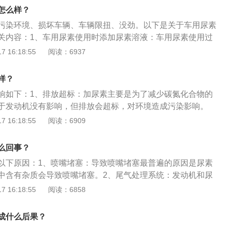
排温和NOx传感器没有影响。2、对油耗的影响：厂家在生产
怎么样？
必须把尿素感应器的感应数据输入电脑控制板。一旦感应器传
污染环境、损坏车辆、车辆限扭、没劲。以下是关于车用尿素
已经消耗完或者没有尿素，控制板会控制发动机的工况，使发
关内容：1、车用尿素使用时添加尿素溶液：车用尿素使用过
没力气就得加大油门，油耗自然就高。即使这样发动机还是不
素溶液至100%(冬天温度低时，可加注90%)，当尿素溶液消
 16:18:55
阅读：6937
。
，需要添加尿素溶液。2、车用尿素使用时尿素箱也进行彻底的
用时，在每年进行发动机保养时，对尿素箱也进行彻底的清
样？
放出箱内的沉淀，如果发现发现通气阀或加液口处出现白色结
响如下：1、排放超标：加尿素主要是为了减少碳氮化合物的
，也可用湿布擦拭，通气阀如发现堵塞，也可用清水清洗或更
于发动机没有影响，但排放会超标，对环境造成污染影响。
：若长期不使用尿素，柴油车系统里的化学物质会很快被氧
 16:18:55
阅读：6909
堵塞，会使整套系统报废。3、动力性能下降：不加尿素液的
放量比加尿素液的柴油车高4倍。同时由于OBD的限扭功能，
么回事？
辆则动力性下降。
以下原因：1、喷嘴堵塞：导致喷嘴堵塞最普遍的原因是尿素
中含有杂质会导致喷嘴堵塞。2、尾气处理系统：发动机和尿
片控制，根据发动机的动力输出来判断需要喷射多少尿素液，
 16:18:55
阅读：6858
素液，会导致发动机的动力下降。以下是有关尿素的更多介
素是俗称，正规名字是柴油机尾气处理液，别的名称还有车辆
成什么后果？
车辆环保尿素等。2、技术：尿素是SCR技术中必须要用到的