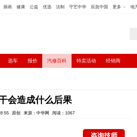
插画
健康
公益
优选
法制
守艺中华
应急中国
更多
地
选车
报价
汽修百科
特卖活动
经销商
干会造成什么后果
8:55
原创
来源：中华网
阅读：1067
咨询技师