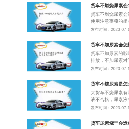
载体没有影响，对
货车不燃烧尿素会
国四发动机的时候
货车不燃烧尿素会
输的数据显示尿素
使用注意事项的相
动机显得没力气，
程中，应注意添加尿
发布时间：2023-07-17
能满负荷输出功率
耗到剩余20%时
清洗：车用尿素使
货车不加尿素会怎
洗。打开尿素箱，
货车不加尿素的影
晶，可用清水冲洗
排放，不加尿素对
换。
2、尿素喷嘴堵塞
发布时间：2023-07-17
化，尿素喷嘴也会
柴油氮氧化合物排
货车不烧尿素是怎
因此不加尿素的车
大货车不烧尿素有
液不合格，尿素液
素罐中间有集成芯
发布时间：2023-07-17
现在堵塞喷不出尿
绍：1、尿素：尿
货车尿素烧干会造
尿素，车用尿素，