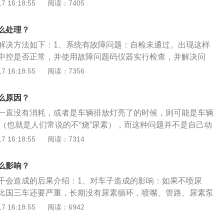
里就主要是氮氧化物，采用喷射尿素到尾气后处理装置中，尿
 16:18:55
阅读：7405
造成损伤，如果在坡道上不采取制动措施，使用空挡打火容易
氨气，在催化剂的作用下会和氮氧化物反应，生成无害的氮气
较危险。手动挡带档打火只要踩着离合就相对安全一些。
做SCR后处理系统。车用尿素含义：“尿素溶液”，顾名思义，
么处理？
体里，而这个液体就是水。说得再简单一点，和你家厨房里的
解决方法如下：1、系统有故障问题：自检未通过。出现这样
没什么区别。
中控是否正常，并使用故障问题码仪器实行检查，并解决问
液路或气路有堵塞或其他的故障问题：影响到减压失败。发生
 16:18:55
阅读：7356
刻停车检测，假如是尿素泵发生损坏或气路管损坏，需要去修
；3、喷射环节喷油嘴堵塞：若是喷射环节发生喷油嘴堵塞，
么原因？
或直接前往修理厂实行维护更换。
一直没有消耗，或者是车辆排放灯亮了的时候，则可能是车辆
作（也就是人们常说的不“烧”尿素），而这种问题并不是自己动
前往专业4S店进行检测维修。具体原因可能是：尿素泵损坏、
 16:18:55
阅读：7314
嘴堵塞等。具体影响如下：1、污染环境：柴油车不加尿素会
其恶劣的影响，同时国家法律法规也不允许。2、动力变弱：
么影响？
车用尿素所造成的直接影响，而是发动机电控系统当监测不到
干会造成的后果介绍：1、对车子造成的影响：如果不喷尿
污染超标时，会强行限制发动机的扭矩输出。3、损坏SCR喷
比国三车还要严重，长期没有尿素循环，喷嘴、管路、尿素泵
没有尿素，SCR系统中的喷嘴、管路以及尿素泵都可能会结晶
者高温损坏，修车非常贵；不加尿素、加水、尿素兑水都会亮
 16:18:55
阅读：6942
损坏。
，车非常没劲；对发动机本身寿命和性能没有影响，对催化剂