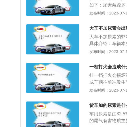
应，把氮氧化合物
如下：尿素泵毁坏
现象。尿素管路阻
发布时间：2023-07-17
用高压空气反吹喷
住。尿素喷嘴阻塞
大车不加尿素会出
都会导致尿素喷嘴
大车不加尿素的弊
具体介绍：车辆本
矩，跑不起来，没
发布时间：2023-07-17
尾气进行治理，车
少对大气危害的物
一档打火会造成什
多地区有尾气检测
挂一挡打火会损坏
处罚。
成车辆往前冲发生
位置，除非在陡坡
发布时间：2023-07-17
时换挡：一般情况
迈以上35迈一下换
货车加的尿素是什
上换五档。以上是
车用尿素是由32.
迈就可加一个档。
的尾气有害物质主
好。自动挡汽车档