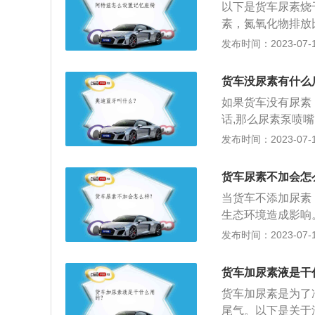
以下是货车尿素烧
消耗品。SCR技
素，氮氧化物排放
技术。3、氨气：
都容易结晶堵塞或
发布时间：2023-07-17
解出氨气。假如长
排放灯，限制扭矩
载体没有影响，对
货车没尿素有什么
国四发动机的时候
如果货车没有尿素
输的数据显示尿素
话,那么尿素泵喷
动机显得没力气，
修起来的价格是很
发布时间：2023-07-17
能满负荷输出功率
矩，导致动力不足
素可以降低尾气中
货车尿素不加会怎
大多数柴油发动机
当货车不添加尿素
统中具有明显优势
生态环境造成影响
在涡轮排出来后，
为将尾气中有害的
发布时间：2023-07-17
在电脑的控制下喷
氧化物和颗粒，在
最终把废气还原称
要是氮氧化物，采
货车加尿素液是干
在催化剂的作用下
货车加尿素是为了
后处理系统。3、
尾气。以下是关于