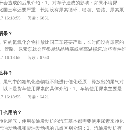
干会造成的后果介绍：1、对车子造成的影响：如果不喷尿
术，是发动机生产厂商以便达到环保部门的要求，而发明的一种
比国三车还要严重，长期没有尿素循环，喷嘴、管路、尿素泵
正常状况下，尿素对人体无害。但是尿素在高温状态下，会分
者高温损坏，修车非常贵；不加尿素、加水、尿素兑水都会亮
 16:18:55
阅读：6851
期接触氨气，则可能有皮肤色素沉积或皮肤溃疡等症状。
，车非常没劲；对发动机本身寿命和性能没有影响，对催化剂
排温和NOx传感器没有影响。2、对油耗的影响：厂家在生产
后果？
必须把尿素感应器的感应数据输入电脑控制板。一旦感应器传
，它的氮氧化合物排放比国三车还要严重，长时间没有尿素的
已经消耗完或者没有尿素，控制板会控制发动机的工况，使发
嘴、管路、尿素泵就会容很易结晶堵塞或者高温损坏,这些零件维
没力气就得加大油门，油耗自然就高。即使这样发动机还是不
贵。货车没有尿素，仪表盘上的排放灯就会亮起，从而限制扭
 16:18:55
阅读：6753
。
，开起来会特别没劲，这样就会导致燃油消耗量的增高。加尿
的氮氧化合物，降低排放污染，从而使得车辆更加环保。现在
么样？
选择性催化还原技术。SCR方案在国Ⅳ柴油车尾气排放处理系
，尾气中的氮氧化合物就不能进行催化还原，释放出的尾气对
，而车用尿素是SCR方案的必需添加剂。原理就是发动机废气
。以下是货车使用尿素的具体介绍：1、车辆使用尿素主要是
直接进到排气管经过催化器转化，排气管上面的尿素喷嘴就会
氮氧化物还原成氮气和水。2、货车的尾气有害物质主要是氮
 16:18:55
阅读：6421
出尿素水溶液，尿素水溶液和尾气中的氮氧化合物发生反应，
发动机内部可以通过技术手段降低颗粒排放，这样尾气里就主
氮气和水排出来。
用喷射尿素到尾气后处理装置中，尿素在高温下分解为氨气，
什么用的？
会和氮氧化物反应，生成无害的氮气和水，这一装置叫做SCR
净化尾气，使用柴油发动机的汽车基本都需要使用尿素来净化
汽车有专门的尿素箱，只要汽车运转，就会消耗尿素。所以也
汽油发动机和柴油发动机的几点区别介绍：1、汽油发动机有