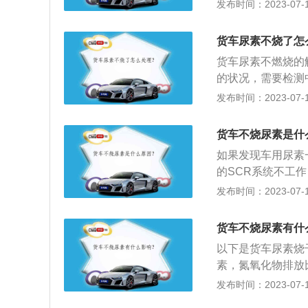
粒排放，这样尾气
发布时间：2023-07-17
火不必担心对车辆
素在高温下分解为
发生后溜现象，比
和水，这一装置叫
货车尿素不烧了怎
就是尿素溶解在液
货车尿素不燃烧的
糖、盐溶解在水里
的状况，需要检测
题；2、建压流程
发布时间：2023-07-17
此类现象，需要立
理店实行维护更换
货车不烧尿素是什
需要清除喷油嘴，
如果发现车用尿素
的SCR系统不工
手能解决，应立即
发布时间：2023-07-17
尿素管路堵塞、喷
对生态环境造成极
货车不烧尿素有什
这并不是因为不加
以下是货车尿素烧
尿素的喷射，尾气
素，氮氧化物排放
射系统：如果长期
都容易结晶堵塞或
发布时间：2023-07-17
堵塞，或者因高温
排放灯，限制扭矩