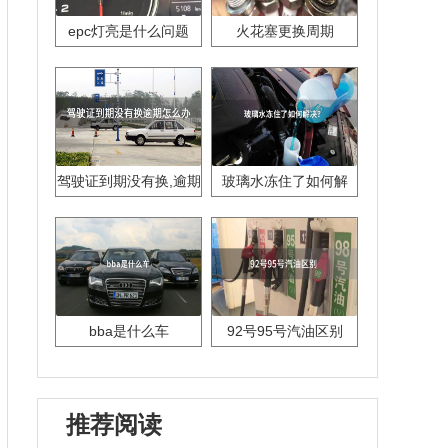
epc灯亮是什么问题
火花塞更换周期
驾驶证到期没有换,逾期
玻璃水冻住了如何解
怎么办??
决？
bba是什么车
92号95号汽油区别
推荐阅读