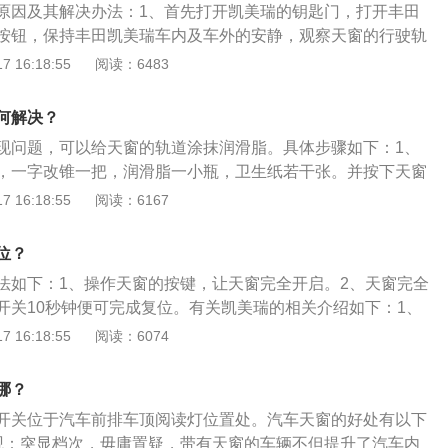
原因及其解决办法：1、首先打开凯美瑞的钥匙门，打开丰田
按钮，保持丰田凯美瑞车内及车外的安静，观察天窗的行驶轨
显的上下起伏，如果有，那么应该是部件老化，这种问题只能
 16:18:55
阅读：6483
断地开启、关闭丰田凯美瑞天窗，保持周围没有噪音，仔细地
竟出现在什么地方，在行驶到哪个地方时出现的异响，把出现
何解决？
现问题，可以给天窗的轨道涂抹润滑脂。具体步骤如下：1、
，一字改锥一把，润滑脂一小瓶，卫生纸若干张。并按下天窗
打开。打开丰田凯美瑞的天窗，观察一下，会有很多的尘土，
 16:18:55
阅读：6167
挡帘下面凹槽的尘土擦干净，并用手按一下天窗前挡帘，感觉
，没有那种紧致感，如果有，则需要在凹槽里涂上一些润滑
位？
将天窗左右的滑轨擦干净，由于长时间的使用，滑轨上难免会
法如下：1、操作天窗的按键，让天窗完全开启。2、天窗完全
天窗在滑轨中行驶，就会与这些杂物摩擦，进而产生异响，所
开关10秒钟便可完成复位。有关凯美瑞的相关介绍如下：1、
的洁净。打开润滑脂，在天窗的左右两侧滑轨中涂抹，注意，
拥有豪华版、运动版双造型设计，这两种设计风格均源自丰田
 16:18:55
阅读：6074
响的地方多涂抹一些，因为这里是摩擦最大的地方。3、拿出
Look”设计语言。2、内饰方面，内饰采用非对称设计，中控台呈现
左右两侧的润滑脂一点一点的涂均匀，并将润滑脂准确的涂在
性内饰表面及金属饰板均采用高级材料，在仪表装饰板和控制
外面，涂好之后，在天窗异响的地方再涂一次，保证这里通顺
哪？
用三次元表面加饰工艺（TOM），即视觉上有三维立体效果。
开关位于汽车前排车顶阅读灯位置处。汽车天窗的好处有以下
搭载了丰田最新的Toyota-Safety-Sense智行安全，包括PC
观：突显档次，毋庸置疑，带有天窗的车辆不但提升了汽车内