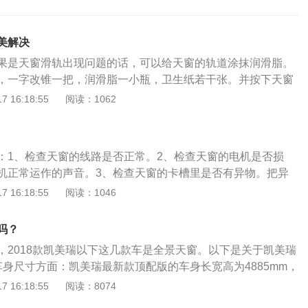
美解决
果是天窗滑轨出现问题的话，可以给天窗的轨道涂抹润滑脂。
，一字改锥一把，润滑脂一小瓶，卫生纸若干张。并按下天窗
打开。打开丰田凯美瑞的天窗，观察一下，会有很多的尘土，
 16:18:55
阅读：1062
挡帘下面凹槽的尘土擦干净，并用手按一下天窗前挡帘，感觉
，没有那种紧致感，如果有，则需要在凹槽里涂上一些润滑
窗左右的滑轨擦干净，由于长时间的使用，滑轨上难免会有一
：1、检查天窗的线路是否正常。2、检查天窗的电机是否损
在滑轨中行驶，就会与这些杂物摩擦，进而产生异响，所以一
机正常运作的声音。3、检查天窗的卡槽里是否有异物。把异
净。打开润滑脂，在天窗的左右两侧滑轨中涂抹，注意，之前
4、检查天窗的导轨是否顺滑。天窗关不上的解决办法有：1、
 16:18:55
阅读：1046
地方多涂抹一些，因为这里是摩擦最大的地方。拿出一字改
否正常。该检查天窗的保险丝是否存在损坏。如果保险丝是正
侧的润滑脂一点一点的涂均匀，并将润滑脂准确的涂在滑轨
查看汽车天窗的开关是否能够正常工作，可以按动开关按钮，
，要不就没有效果啦，涂好之后，在天窗异响的地方，再涂一
吗？
议及时检查维修天窗线路。2、检查天窗的电机是否损坏，有
光滑。
，2018款凯美瑞以下这几款车是全景天窗。以下是关于凯美瑞
运作的声音。有没有发出电机正常运作的声音，如果电机出现
车身尺寸方面：凯美瑞最新款顶配版的车身长宽高为4885mm，
查维修天窗电机。3、检查天窗的卡槽里是否有异物。把异物
55mm，轴距为2825mm。2、动力配置方面：凯美瑞搭载的是一台
 16:18:55
阅读：8074
议定时清理天窗上的异物。4、检查天窗的导轨是否顺滑。建
动机，最大马力178Ps，最大功率131kW，最大扭矩221N·m，
添加润滑。出现这种情况最常见的原因是天窗轨道没有及时清