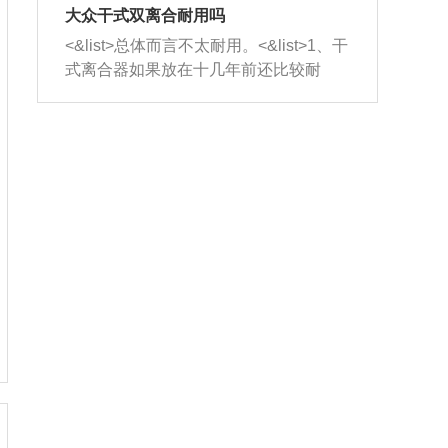
室，最后形成废气排出，就可以让三元
无法制作，需要将车辆送到修理厂或4s
造成烧机油。<&list>3、机油粘度。使用
大众干式双离合耐用吗
催化器得到清洗，排气管堵塞的情况就
店；<&list>2.车辆半轴套管防尘罩破
机油粘度过小的话，同样会有烧机油现
<&list>总体而言不太耐用。<&list>1、干
能够得到解决。
裂，破裂后会出现漏油现象，使半轴磨
象，机油粘度过小具有很好的流动性，
式离合器如果放在十几年前还比较耐
损严重，磨损的半轴容易损坏，产生异
容易窜入到气缸内，参与燃烧。<&list>
用，但是由于现在的汽车发动机动力输
响；<&list>3.稳定器的转向胶套和球头
4、机油量。机油量过多，机油压力过
出越来越高，使得干式离合器散热不足
老化，一般是使用时间过长造成的。解
大，会将部分机油压入气缸内，也会出
的缺陷也逐渐暴露出来。<&list>2、由于
决方法是更换新的质量好的转向橡胶套
现烧机油。<&list>5、机油滤清器堵塞：
干式双离合的工作环境暴露在空气中，
和球头。
会导致进气不畅，使进气压力下降，形
而离合器的散热也是通离合器罩上面的
成负压，使机油在负压的情况下吸入燃
几个小孔来进行散热。但是在行驶过程
烧室引起烧机油。<&list>6、正时齿轮或
中变速箱需要换挡，就不得不使得离合
链条磨损：正时齿轮或链条的磨损会引
器频繁工作。<&list>3、长时间的低速行
起气阀和曲轴的正时不同步。由于轮齿
驶以及过于频繁的启停，导致离合器的
或链条磨损产生的过量侧隙，使得发动
温度不断升高，而低速行驶时空气流动
机的调节无法实现：前一圈的正时和下
效率不高，无法将离合器中的热量有效
一圈可能就不一样。当气阀和活塞的运
的带走，导致离合器内部的温度不断升
动不同步时，会造成过大的机油消耗。
高，加速离合器的磨损。
解决方法：更换正时齿轮或链条。<&list
>7、内垫圈、进风口破裂：新的发动机
设计中，经常采用各种由金属和其他材