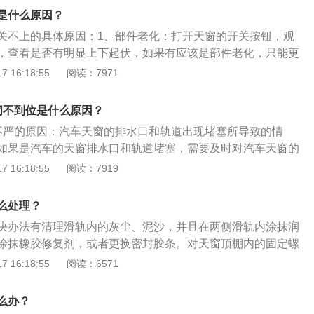
无级变速变速箱，同时搭载的是一台电动机，最大马力120Ps，
中有异物阻挡天窗运行导致。车辆天窗需要定期保养，也就是
是什么原因？
洗，清洗完毕后使用润滑脂进行润滑。长时间不清洗和润滑的
关不上的具体原因：1、部件老化：打开天窗的开关按钮，观
积攒很多的灰尘，使天窗一旦开启便卡死无法关闭，出现这种
，查看是否有明显上下起伏，如果有应该是部件老化，只能更
反复开关天窗，这样会导致天窗轨道变形损坏。在冬季雪后或
存在杂物颗粒：长时间的使用滑轨上难免会有一些杂物颗粒，
 16:18:55
阅读：7971
璃与密封胶框有可能被冻住，这时若使用蛮力打开天窗，容易
，与这些杂物摩擦，进而产生异响，打开润滑脂，在天窗的左
胶密封条损坏。正确的做法是，在雪后或者洗车后，将天窗打
。3、螺丝松动：螺丝松动会导致的顶棚异响和天窗异响，甚
闭不到位是什么原因？
的水分。并且在洗车的过程中，避免用高压水枪将水柱直接对
患，拧紧天窗螺丝即可。
仅容易是密封圈在高压水柱的压力下变形而是车内进水，也会
不严的原因：汽车天窗的排水口和轨道出现堵塞所导致的情
密封圈。
如果是汽车的天窗排水口和轨道堵塞，需要及时对汽车天窗的
清理即可解决汽车天窗关不上的问题，如果还没有解决，需要
 16:18:55
阅读：7919
S店检修即可。汽车天窗使用的注意事项：1、颠簸的道路上行
驶在相当颠簸的道路上行驶时，尽量不要打开天窗，道路颠簸
么处理？
天窗间的部件变形，甚至会损坏电机。2、冬天开窗注意：冬
决办法有清理滑轨内的灰尘、泥沙，并且在两侧滑轨内涂抹润
容易结冰，密封条也可能会变硬，贸然打开天窗，电机会因负
涂抹橡胶修复剂，或者更换密封胶条。对天窗顶棚内的固定螺
议先打开暖风，等天窗上的冰溶化后进而打开，可以有效的保
紧固。凯美瑞汽车的介绍：1、车身尺寸方面：长是4900mm、
 16:18:55
阅读：6571
、在洗车时注意：不要用高压水枪直接对准密封圈，密封圈会
是1455mm，轴距为2825mm，油箱容积为60升，行李箱容积
下有变形的现象，严重时可能会损坏密封圈。
力方面：搭载了2.0L发动机，最大功率是131千瓦，最大功率转
么办？
转，最大扭矩是210牛米，最大扭矩转速是每分钟4400到5200