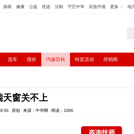
插画
健康
公益
优选
法制
守艺中华
应急中国
更多
地
选车
报价
汽修百科
特卖活动
经销商
瑞天窗关不上
8:55
原创
来源：中华网
阅读：1066
咨询技师