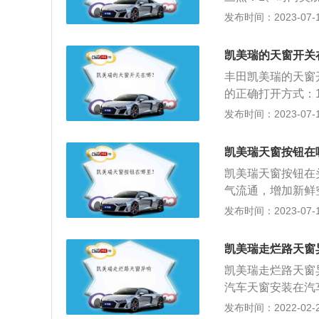
S预碰撞安全系统、
部环境的舒适性，
发布时间：2023-07-17
动态雷达巡航控制
时，也提高了车辆
道，一旦车内人多
凯美瑞的天窗开关
堪，这时天窗的好
丰田凯美瑞的天窗
内的浑浊空气抽出
的正确打开方式：
发。3、降温节能
稍微停止，若需要
发布时间：2023-07-17
很容易达到60~
下关闭键即可。2
做法。因为这样不
住“CLOSE”开
凯美瑞天窗按钮在
秒后再次关闭天窗
凯美瑞天窗按钮在
倾，可以先停车，
气流通，增加新鲜
按“UP”开关，此
摄像的拍摄需求。
发布时间：2023-07-17
天窗将下倾、打开
mm、1840mm
凯美瑞车型采用巨
凯美瑞走烂路天窗
后部增加了后排头
凯美瑞走烂路天窗
汽车天窗安装在汽
内，而且汽车的车
发布时间：2022-02-23