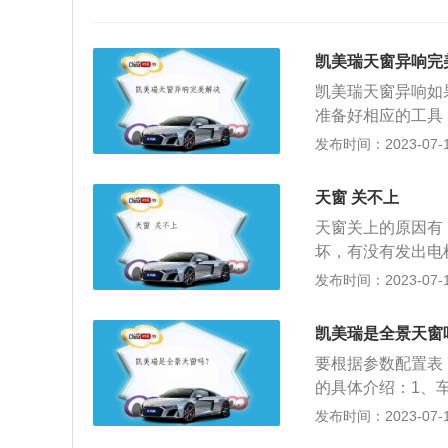
凯美瑞天窗异响完
凯美瑞天窗异响如
准备好相应的工具
开关按钮，将天窗
发布时间：2023-07-17
用卫生纸将天窗前
一下是不是很轻松
天窗 关不上
脂。用卫生纸将天
天窗关上的原因有
些杂物颗粒，天窗
坏，有没有发出电
定要保持滑轨的洁
物及时清理即可。
发布时间：2023-07-17
检查好天窗异响的
检查天窗的线路是
锥，将天窗左右两
常的，就应该注意
中，不要涂在外面
凯美瑞是全景天窗
看看是否有电。建
次，保证这里通顺
要根据参数配置表
没有发出电机正常
的具体介绍：1、
故障，建议及时检
1840mm，14
发布时间：2023-07-17
及时清理即可。建
2.5L的自然吸气发
议定时保养导轨，