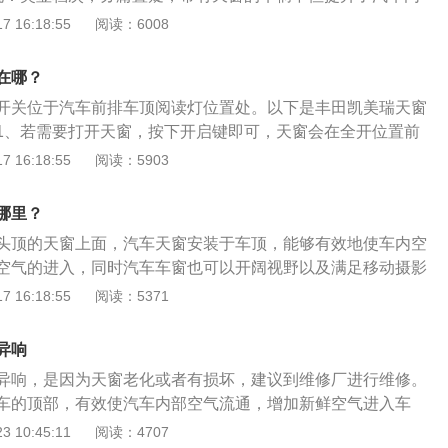
LDA车道偏离警示系统、AHB自动调节远光灯系统和DRCC
也为车主带来惬意的生活享受。在使车辆更加时尚美观的同
 16:18:55
阅读：6008
系统，提供更安全的驾驶辅助。
的档次。2、抽风换气：改善车内环境，经常开车的人都知
或者有人吸烟时，车舱里的空气就会变得烟雾缭绕，浑浊不
在哪？
处就显而易见。因为风从天窗吹进来会形成一股气流，将车舱
开关位于汽车前排车顶阅读灯位置处。以下是丰田凯美瑞天窗
去，有了天窗可以促进车内的空气流通，使有害气体更快的挥
1、若需要打开天窗，按下开启键即可，天窗会在全开位置前
：炎炎的夏日里，长时间在烈日下停靠的车辆，车舱内的温度
完全打开天窗，需要再次按下开启键。想要关闭天窗，同理按
 16:18:55
阅读：5903
70℃。面对车内的高温，打开天窗其实是比开空调降温更有效的
、若天窗不能正常关闭，可以用以下方法解决：先停车，按
但可以节约油耗，加强制冷效果，降温速度更可提高2~3倍。
关，随后天窗会关闭。再次按下开启键，等天窗全部开启后等待11
哪里？
并上倾一秒，最后将天窗完全关闭。3、如果天窗下倾后又上
头顶的天窗上面，汽车天窗安装于车顶，能够有效地使车内空
按住“UP”开关直至天窗移至上倾位置并停止。松开后再次长
空气的进入，同时汽车车窗也可以开阔视野以及满足移动摄影
时天窗会在上倾位置停留10秒。然后将略微调节并暂停约1秒，
丰田凯美瑞是丰田旗下的一款中型轿车，其长宽高分别为4885
 16:18:55
阅读：5371
然后关闭。
、1455mm，轴距为2825mm，驱动方式为前置前驱。外观方面，
幅的梯形横条格栅，车身呈流线姿态，腰线更低，延长的车顶
异响
部空间，尾部采用双侧四排气管造型。
异响，是因为天窗老化或者有损坏，建议到维修厂进行维修。
车的顶部，有效使汽车内部空气流通，增加新鲜空气进入车
窗可以开阔车内的视野。一般汽车车窗主要安装在SUV车型和
 10:45:11
阅读：4707