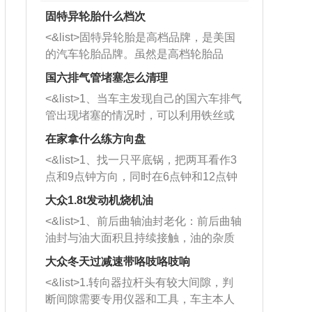
固特异轮胎什么档次
<&list>固特异轮胎是高档品牌，是美国
的汽车轮胎品牌。虽然是高档轮胎品
牌，但是中高低端的轮胎都有生产，这
国六排气管堵塞怎么清理
也是为了更好的开拓市场。
<&list>1、当车主发现自己的国六车排气
管出现堵塞的情况时，可以利用铁丝或
者是细棍，直接将杂物给取出来，如果
在家拿什么练方向盘
堵塞情况比较严重，也可以采取应急措
<&list>1、找一只平底锅，把两耳看作3
施。 <&list>2、直接利用木棍将所有的
点和9点钟方向，同时在6点钟和12点钟
杂物推到排气管里面的位置处，然后将
方向做一个标记。 <&list>2、双手握住
三元催化器拆解开，就可以将堵塞的东
大众1.8t发动机烧机油
平底锅两耳，然后往左打半圈、一圈、
西取出来。但如果是因为积碳过多引起
<&list>1、前后曲轴油封老化：前后曲轴
一圈半的练习，往右同样也要打相同的
的堵塞，就需要将三元催化器泡在草酸
油封与油大面积且持续接触，油的杂质
圈数。 <&list>3、最后强调要反复练
中进行清洗。 <&list>3、也可以利用清
和发动机内持续温度变化使其密封效果
习，这样就可以形成肌肉记忆，在真实
大众冬天过减速带咯吱咯吱响
洗剂对堵塞的情况得到解决，将清洗剂
逐渐减弱，导致渗油或漏油。<&list>2、
驾驶车辆时，不需要记忆也能打好方
放在燃油箱中，与燃油混合后，车辆启
<&list>1.转向器拉杆头有较大间隙，判
活塞间隙过大：积碳会使活塞环与缸体
向。
动时，就可以和汽油一起进入到燃烧
断间隙需要专用仪器和工具，车主本人
的间隙扩大，导致机油流入燃烧室中，