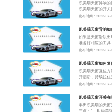
凯美瑞天窗异响的
转。
凯美瑞天窗的开关
迹，看看有没有明
发布时间：2023-07-17
更换部件。2、不
聆听天窗的异响究
凯美瑞天窗异响如
问题的地方找好。
如果是天窗滑轨出
准备好相应的工具
开关按钮，将天窗
发布时间：2023-07-17
用卫生纸将天窗前
一下是不是很轻松
凯美瑞天窗如何复
脂。2、用卫生纸
凯美瑞天窗复位方
有一些杂物颗粒，
开启后，持续拉住
以一定要保持滑轨
外观方面，凯美瑞
发布时间：2023-07-17
之前检查好天窗异
最新的“Keen-
一字改锥，将天窗
Y型曲线。车内软
滑轨中，不要涂在
凯美瑞天窗开关在
台装饰板上首次采
光滑。
丰田凯美瑞的天窗
3、配置方面，凯美瑞
三点：1、时尚美