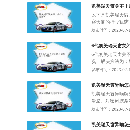
匹配的是E-CVT
洗和保养，或轨道
凯美瑞天窗关不上
最大功率88kW。
对天窗轨道进行清
以下是凯美瑞天窗
话，会导致轨道上
察天窗的行驶轨迹
情况，要尽量避免
换部件解决。2、
发布时间：2023-07-17
者洗车后，天窗玻
天窗在滑轨中行驶
导致天窗电机及橡
右两侧滑轨中涂抹
6代凯美瑞天窗关
开，擦干边缘残留
至存在天窗脱落隐
准密封圈。这样不
6代凯美瑞天窗关
在一定程度上损坏
况。解决方法为：
排水孔和轨道进行
发布时间：2023-07-17
及时前往汽车的4
驶注意：当汽车驾
凯美瑞天窗异响怎
可能会引起滑轨与
凯美瑞天窗异响解
天温度较低，天窗
滑脂。对密封胶条
载过大而损坏，建
栓等相关部件进行
发布时间：2023-07-17
护天窗及电机。3
宽是1840mm、高
在高压水柱的冲击
是593升。2、动
凯美瑞天窗异响怎
速是每分钟6600