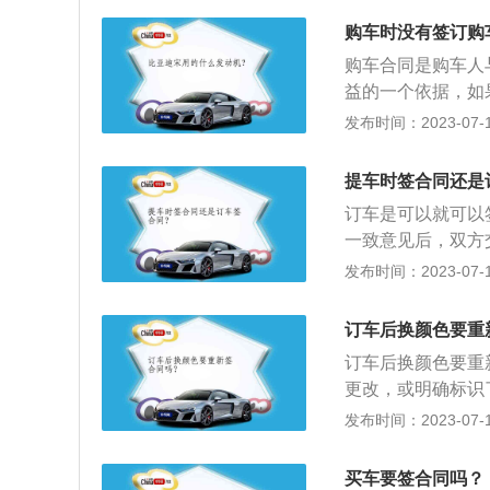
有能够打开的按钮
购车时没有签订购
购车合同是购车人
益的一个依据，如
一定要签购车合同
发布时间：2023-07-17
关信息：要明确约
号)等汽车本身应
提车时签合同还是
括交车方式、地点
订车是可以就可以
约责任，以及约定
一致意见后，双方
务，应重点列明经
及支付购车款，办
发布时间：2023-07-17
方的盖章名称与购
期：一定要提前备
让4S店为降价。
订车后换颜色要重
金。3、价款：要
订车后换颜色要重
车价或是包牌价。
更改，或明确标识
及销售商代办保险
项：1、检查轮胎
发布时间：2023-07-17
的代办费。另外，
胎规格，备胎与其
有无免费事项、可
配套赶紧更换。检
买车要签合同吗？