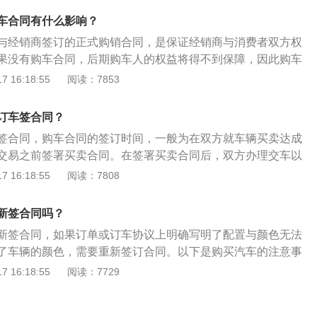
都打开体验一下。
车合同有什么影响？
与经销商签订的正式购销合同，是保证经销商与消费者双方权
果没有购车合同，后期购车人的权益将得不到保障，因此购车
。扩展内容，买新车签合同需要注意的事项如下：1、明确相
 16:18:55
阅读：7853
定汽车的品牌、汽车标识号码、发动机号码、汽车代码(车架
有的要素。2、注意细节：注意体现经销商合同责任的细节，包
订车签合同？
、时间等。3、明确违约责任：购车合同中要特别注意明确违
签合同，购车合同的签订时间，一般为在双方就车辆买卖达成
解决的方式、合同的管辖地等。4、注明售后：注明售后服
交易之前签署买卖合同。在签署买卖合同后，双方办理交车以
销商应承担何种义务。5、票据上名称必须保持一致:确认销售
理过户等手续。以下是签合同的注意事项：1、汽车的生产日
 16:18:55
阅读：7808
车合同、发票上的名称三者必须保持一致。
注好生产日期不能超过半年，超出为库存车千万不能要，或者
2、定金：分期为未审批或者要求的厂家免息未审批要求退还定
新签合同吗？
明确销售商报价包含的内容，应列明车辆交易的总价款，是裸
新签合同，如果订单或订车协议上明确写明了配置与颜色无法
买车的花费主要有：车价、购置费、保险费、牌照费、税，以
了车辆的颜色，需要重新签订合同。以下是购买汽车的注意事
、借贷、竞拍牌照、上牌、装潢、取车或送车等有关购车事务
：检查前轮减震器运输保护套筒（黄色）是否已解除。检查轮
 16:18:55
阅读：7729
还要明确可否有加急费、手续费、运费、出库费等花费，以及
它4个轮胎规格是否相同。检查一下防盗螺栓的接头，如果不
否有折扣等。
查四个轮胎的气嘴帽是否在。2、检查内饰：打开所有车门，