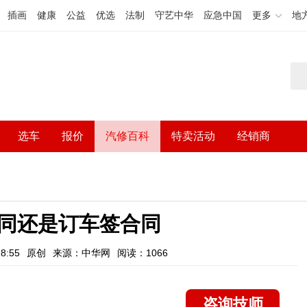
插画
健康
公益
优选
法制
守艺中华
应急中国
更多
地
选车
报价
汽修百科
特卖活动
经销商
同还是订车签合同
8:55
原创
来源：中华网
阅读：1066
咨询技师