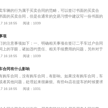
：中间是否收取任何额外的费用。3、内容三：补考费交多少。
大概需要多长时间。5、内容五：学员在与驾校签订合同时一定
卖车辆的行为属于买卖合同的范畴，可以签订书面的买卖合
的各条款，尤其是驾校在合同上填写的补充条款。法律依据如
书面的买卖合同，但是在通常的交易习惯中建议写一份书面的
民共和国民法典》第四百六十四条 合同是民事主体之间设
利于避免纠纷，规避风险，并在买卖完成后办理车辆过户手
 16:18:55
阅读：1039
事法律关系的协议。婚姻、收养、监护等有关身份关系的协
意事项有以下5点：1、合同标的条款一定需要具体明确。因同
份关系的法律规定；没有规定的，可以根据其性质参照适用本
置，所以在签订合同时，需要将小汽车的品牌、名称、版本配
事项
饰颜色、车架号（如有现车）、内饰等全部描述清楚。2、价
订的注意事项如下：一、明确相关事项在签订二手车过户合同
买裸车的，合同价款就是车价。如果是4S代为交购置税、买保
同上的字眼，诸如违约责任、相关手续费用的问题，另外对于
定需要将价格包含的内容项目全部在合同中描述清楚，价款包
方确定好的相关事项，需要在合同上以文字形式体现出来。这
 16:18:55
阅读：1039
。3、保险。如是4S店代为购买保险的，一定需在合同中明确
可能出现在合同里面的隐含条款和免责条款。例如有的交易双
险种，而不是笼统的说明包含保险。4、赠送产品。很多4S店
虽然进行买卖，但暂不进行车辆过户，类似这样的约定就需要
有很多的礼品赠送，但是没有写入合同，等提车的时候，对方
车合同有什么影响
中写清楚，避免日后不必要的纠纷。二、谨防文字游戏初次买
承诺了，消费者因为没有证据，无法证明。5、交车时间。购
有购车合同，没有购车合同，有影响。如果没有购车合同，车
对二手车交易流程以及相关的知识不是很了解，所以很容易进
时间约定的非常清楚，而且对于延期付款的责任也约定得非常
或者其他问题，处理起来很麻烦。有些4s店在提车的时候要求
的二手车买卖协议描述含糊不清，那么到时候出了事的只能自
数的合同都没有约定何时交车，所以在签订购车合同时，千万
了避免合同价格和票价不一致，导致这种情况的泄露，从而造
 16:18:55
阅读：1031
办理有关手续时，发现车辆有盗抢记录或扣车记录或写着“按购
的口头承诺，一定需要将何时交车明确在合同中。
但这种行为本身就是违法的。如果4s店有这种行为，车主可以
总款数，以实际数及单据为准。”这里对“按购车款及维修费退
车合同的车出了问题，对车主非常不利。如果购车时丢失了购
数及单据为准”的说明，就是一个文字游戏，就极易在退款依据
s店找合同存根复印，也可以持购车发票或付款收据去4S店找工
面让人产生误解。三、相关手续的变更在二手车过户完成后，