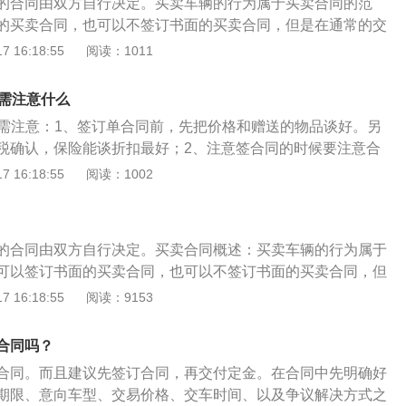
的合同由双方自行决定。买卖车辆的行为属于买卖合同的范
车协议。车主在签订合同协议时，需要明确品牌、车辆识别
费手续、保险等进行变更也是重要的一个环节。在车辆交易完
的买卖合同，也可以不签订书面的买卖合同，但是在通常的交
架号、车身颜色等车辆信息。购车合同：购车合同是购车者与
行包括车辆购置税、车船使用税以及车辆保险等各项手续的变
份书面的买卖合同，这样有利于避免纠纷，规避风险，并在买
 16:18:55
阅读：1011
正式买卖合同。本合同是保证经销商和购车者双方利益的重要
交易双方合法权益的必要程序，也是保证车辆税费、保险等手
过户手续。买车所签合同注意事项分为以下几点：1、车辆信
车者各执一份。
程序。四、随车手续要齐全在较为详细的二手车买卖合同中，
确约定汽车的品牌、汽车标识号码、发动机号码、汽车代码(车
同需注意什么
付该车行驶证、购置附加费凭证及发票，购到合同的路票凭
应有的要素，尤其是汽车代码与汽车标识号码同时写明，防止汽
证，年票凭证、原车发票及购买的车辆保修以及保障期限。
同需注意：1、签订单合同前，先把价格和赠送的物品谈好。另
、重视被经销商忽略的细节。购车合同中要特别注意明确违约
检查车辆登记书字体是否与行驶证一至，车架号和发动机号是
税确认，保险能谈折扣最好；2、注意签合同的时候要注意合
的方式，合同的管辖地。如明确经销商延期交付车辆，应该赔
查看出厂日期和上牌日期是否与车商描述相符合，翻看登记栏
第一种是可以变动的，在车上市后本人对价格和配置不满意，
 16:18:55
阅读：1002
退车等。3、名称必须保持一致。确认销售方的盖章名称与购
多次过户。六、付款方式在买卖双方签订卖车协议的时候，需
种是车主个人信息订单，要把车主信息送到厂家，并且厂家发
名称三者必须保持一致。4、退车条款与三包条款衔接。在签
明购买二手车的付款时间和方式，是先付款后过户，还是先付
会做回访；3、不管是4S店给的合同还是另起草的，都要注明
当写明如果该车是缺陷汽车产品，汽车制造商(包括进口商)有
中华人民共和国保险法》第四十九条因保险标的转让导致危险
单合同，是有区别的。定单是不能退定金的，订单是可以退订
等义务。5、选择实力、信誉好的经销商。
的合同由双方自行决定。买卖合同概述：买卖车辆的行为属于
保险人自收到前款规定的通知之日起三十日内，可以按照合同
阅合同法，是有规定的。并且一定要让销售在订金合同上注
可以签订书面的买卖合同，也可以不签订书面的买卖合同，但
者解除合同。保险人解除合同的，应当将已收取的保险费，按
4、签订合同时注明车型及其颜色。车到店不要因为颜色导致
惯中建议写一份书面的买卖合同，这样有利于避免纠纷，规避
 16:18:55
阅读：9153
保险责任开始之日起至合同解除之日止应收的部分后，退还投
车日期。越早越好，但是一定要写明日期；6、送的东西，一定
成后办理车辆过户手续。法律依据：《中华人民共和国民法
让人未履行本条第二款规定的通知义务的，因转让导致保险标
，脚垫，坐垫、挡泥板、护板等，并且最好是写明送什么品牌
条，买卖合同的内容一般包括标的物的名称、数量、质量、价
加而发生的保险事故，保险人不承担赔偿保险金的责任。
S店不认账。还有最重要的要注明免费赠送；7、补充条款中写
合同吗？
行地点和方式、包装方式、检验标准和方法、结算方式、合同
发现店方提供的车辆有任何质量缺陷和车身外观问题，买方有
合同。而且建议先签订合同，再交付定金。在合同中先明确好
力等条款。
保险的选择。基本上4S店都会推荐在他们那里买保险，通常都
期限、意向车型、交易价格、交车时间、以及争议解决方式之