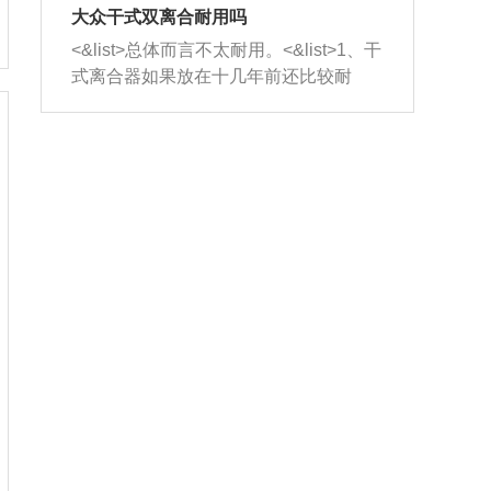
室，最后形成废气排出，就可以让三元
无法制作，需要将车辆送到修理厂或4s
造成烧机油。<&list>3、机油粘度。使用
大众干式双离合耐用吗
催化器得到清洗，排气管堵塞的情况就
店；<&list>2.车辆半轴套管防尘罩破
机油粘度过小的话，同样会有烧机油现
<&list>总体而言不太耐用。<&list>1、干
能够得到解决。
裂，破裂后会出现漏油现象，使半轴磨
象，机油粘度过小具有很好的流动性，
式离合器如果放在十几年前还比较耐
损严重，磨损的半轴容易损坏，产生异
容易窜入到气缸内，参与燃烧。<&list>
用，但是由于现在的汽车发动机动力输
响；<&list>3.稳定器的转向胶套和球头
4、机油量。机油量过多，机油压力过
出越来越高，使得干式离合器散热不足
老化，一般是使用时间过长造成的。解
大，会将部分机油压入气缸内，也会出
的缺陷也逐渐暴露出来。<&list>2、由于
决方法是更换新的质量好的转向橡胶套
现烧机油。<&list>5、机油滤清器堵塞：
干式双离合的工作环境暴露在空气中，
和球头。
会导致进气不畅，使进气压力下降，形
而离合器的散热也是通离合器罩上面的
成负压，使机油在负压的情况下吸入燃
几个小孔来进行散热。但是在行驶过程
烧室引起烧机油。<&list>6、正时齿轮或
中变速箱需要换挡，就不得不使得离合
链条磨损：正时齿轮或链条的磨损会引
器频繁工作。<&list>3、长时间的低速行
起气阀和曲轴的正时不同步。由于轮齿
驶以及过于频繁的启停，导致离合器的
或链条磨损产生的过量侧隙，使得发动
温度不断升高，而低速行驶时空气流动
机的调节无法实现：前一圈的正时和下
效率不高，无法将离合器中的热量有效
一圈可能就不一样。当气阀和活塞的运
的带走，导致离合器内部的温度不断升
动不同步时，会造成过大的机油消耗。
高，加速离合器的磨损。
解决方法：更换正时齿轮或链条。<&list
>7、内垫圈、进风口破裂：新的发动机
设计中，经常采用各种由金属和其他材