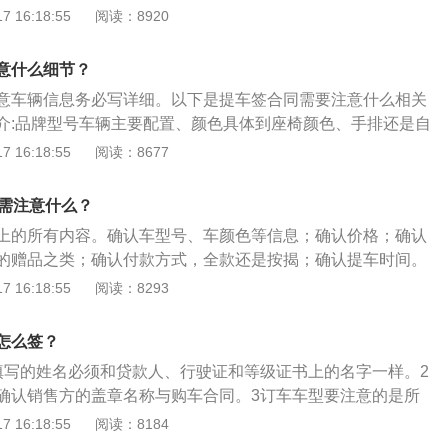
扣比较低，不买保险不卖车，强制捆绑。第一年可以买，特别
金，以保障合同的顺利进行。相关规定：债务人履行债务，定
 16:18:55
阅读：8920
擦事故比较多，如果都要自己联系保险公司定损，理赔，再去
者收回。给付定金的一方不履行债务或者履行债务不符合约
的时间和精力。在4S店买的保险，如果出险，开好事故单，可
合同目的，无权请求返还定金；收受定金的一方不履行债务或
意什么细节？
S店定损，修理，理赔的事情他们会一并搞定。自己只要到时候
约定，致使不能实现合同目的，应当双倍返还定金。提车注意
9、合同订单写好后要一看再看。多看几遍没坏处，研究看有
意车辆信息务必写详细。以下是提车签合同需要注意什么相关
的生产日期，然后主要是检查车身漆面，特别是四角位置，所
忘签字和留联系方式。以免车到了联系不上自己；10、最重要
介:品牌型号车辆主要配置、颜色具体到座椅颜色、手排还是自
器，空调的制冷效果，发动机噪音和抖动，四轮轮胎以及后备
的话，补充条款中写明提车时如遇厂家降价，则按降额等同下
件等，价款应列明车辆交易提车价，付款方式和期限，发票和
 16:18:55
阅读：8677
全。仪表盘的里程不超过30.这些都合格才可以交款，需要拿到
1、关于服务费，有些坑人的4S店要注意，服务费（出库费、检
还是5天内交付，是不是库存车，车辆出厂时间，车辆里程
车辆的交强险保单和商业险保单。
，这些都属于不合理的费用。摘要：签订单合同前，先把价格
费者签约时要特别注意体现经销商合同责任细节，如交车方
同需注意什么？
另外还有保险和购置税确认。注意签合同的时候要注意订单类
保养、维修等售后服务经销商担何种义务，免费保养以时间
上的所有内容。确认车型号、车颜色等信息；确认价格；确认
种是可以变动的，在车上市后本人对价格和配置不满意，可以
，交车时间违约后，双方责任是否对等。
的赠品之类；确认付款方式，全款还是按揭；确认提车时间。
车主个人信息订单，要把车主信息送到厂家的，并且厂家发车
的注意事项：检查漆面是否有瑕疵：汽车在出厂的时候，漆面光
 16:18:55
阅读：8293
回访。
因为新车出厂也要检查一遍。但是在从厂家运输到4S店的过程
出现剐蹭，有的经销商就补漆之后当成新车售卖，因此在提车
怎么签？
查漆面是否光滑平整，如果有瑕疵就有可能是补过漆的运损
填写的姓名必须和贷款人、行驶证和等级证书上的名字一样。2
：汽车出厂几个月没有卖掉就会成为库存车，在提车的时候要
确认销售方的盖章名称与购车合同。3订车车型要注意的是所
查车内按钮：汽车上面有很多配置，而车内的按钮控制着大部
格一定要写最后4S店承诺的价格。5违约责任要明确购车合同中
 16:18:55
阅读：8184
的时候，一定要试试各个按钮是否完好，最好的方法还是将所
约责任，要约定解决的方式，合同的管辖地。