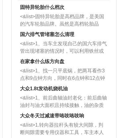
固特异轮胎什么档次
<&list>固特异轮胎是高档品牌，是美国
的汽车轮胎品牌。虽然是高档轮胎品
牌，但是中高低端的轮胎都有生产，这
国六排气管堵塞怎么清理
也是为了更好的开拓市场。
<&list>1、当车主发现自己的国六车排气
管出现堵塞的情况时，可以利用铁丝或
者是细棍，直接将杂物给取出来，如果
在家拿什么练方向盘
堵塞情况比较严重，也可以采取应急措
<&list>1、找一只平底锅，把两耳看作3
施。 <&list>2、直接利用木棍将所有的
点和9点钟方向，同时在6点钟和12点钟
杂物推到排气管里面的位置处，然后将
方向做一个标记。 <&list>2、双手握住
三元催化器拆解开，就可以将堵塞的东
大众1.8t发动机烧机油
平底锅两耳，然后往左打半圈、一圈、
西取出来。但如果是因为积碳过多引起
<&list>1、前后曲轴油封老化：前后曲轴
一圈半的练习，往右同样也要打相同的
的堵塞，就需要将三元催化器泡在草酸
油封与油大面积且持续接触，油的杂质
圈数。 <&list>3、最后强调要反复练
中进行清洗。 <&list>3、也可以利用清
和发动机内持续温度变化使其密封效果
习，这样就可以形成肌肉记忆，在真实
大众冬天过减速带咯吱咯吱响
洗剂对堵塞的情况得到解决，将清洗剂
逐渐减弱，导致渗油或漏油。<&list>2、
驾驶车辆时，不需要记忆也能打好方
放在燃油箱中，与燃油混合后，车辆启
<&list>1.转向器拉杆头有较大间隙，判
活塞间隙过大：积碳会使活塞环与缸体
向。
动时，就可以和汽油一起进入到燃烧
断间隙需要专用仪器和工具，车主本人
的间隙扩大，导致机油流入燃烧室中，