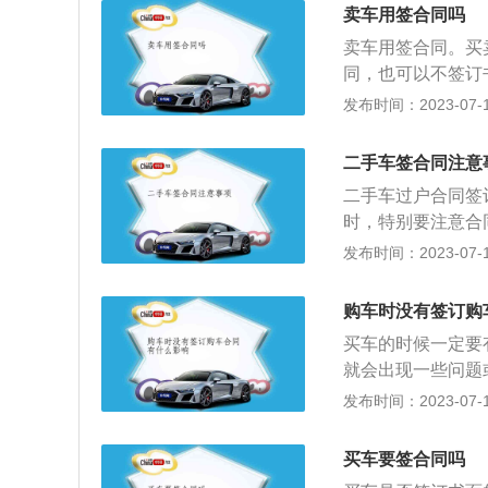
考试。2、内容二
卖车用签合同吗
4、内容四：拿本
卖车用签合同。买
要认真的浏览合同
同，也可以不签订
下：依据《中华人
买卖合同，这样有
发布时间：2023-07-17
立、变更、终止民
续。汽车买卖的注
议，适用有关该身
一款车有不同的配
编规定。
二手车签合同注意
置、外观颜色、内
二手车过户合同签
格条款。如果是购
时，特别要注意合
险、上牌等的，一
交易过程中买卖双
发布时间：2023-07-17
含了哪些具体项目
样，可以有效提防
包含了哪些具体的
方可能会约定车辆
在签订合同前许诺
购车时没有签订购
在二手车过户合同
就不遵守他的口头
买车的时候一定要
卖二手车的人由于
车合同中对于付款
就会出现一些问题
入盲区，如果签署
苛刻，但是绝大多
退合同，主要是为
发布时间：2023-07-17
己吃哑巴亏。如在
不要相信销售人员
成不必要的麻烦，
车款及维修费退回
随时举报。没有购
回总款数，以实际
买车要签合同吗
车合同，可以去4
及退款实际数额方