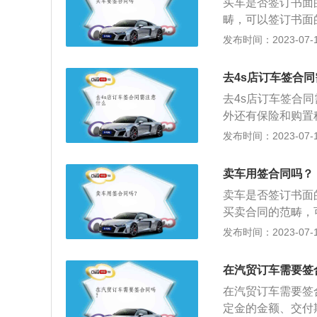
买车是否签订书面
作人员重新签订购
针对一些车辆的税
畴，可以签订书面
号、发动机号、车
成后，别忘记了进
易习惯中建议写一
发布时间：2023-07-17
汽车经销商签订的
更，这不仅是保证
卖完成后办理车辆
依据，经销商和购
续正常续缴的必要
息务必写详细。明
去4s店订车签合
一般都会有是否交
架号)等汽车本身
证，车船使用税凭
去4s店订车签合
车经销商掉包。2
五、车辆登记证书
外还有保险和购置
责任，要约定解决
否和行驶证相同，
同类型。有两种，
发布时间：2023-07-17
付多少违约金还是
是否在短期内平凡
可以退定金。第二
车合同、发票上的
要在协议里明确表
车后确认你提车后
订购车合同时，应
卖车用签合同吗？
部分车款。根据《
订单合同不要写定
修理、更换、收回
卖车是否签订书面
程度显著增加的，
金的。这个可以查
买卖合同的范畴，
约定增加保险费或
明，订金可以退；
是在通常的交易习
发布时间：2023-07-17
照合同约定扣除自
加价；5、标明提
风险，并在买卖完
保人。保险人、受
要写明。如送车膜
典》第五百九十六
的危险程度显著增
的，防止提车后4
在汽贸订车需要签
款、履行期限、履
明。提车时，如果
在汽贸订车需要签
使用的文字及其效
权拒绝接受；8、
定金的金额、交付