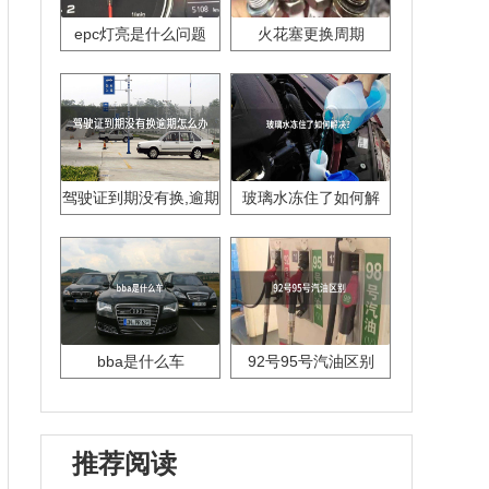
epc灯亮是什么问题
火花塞更换周期
驾驶证到期没有换,逾期
玻璃水冻住了如何解
怎么办??
决？
bba是什么车
92号95号汽油区别
推荐阅读