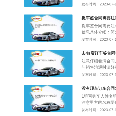
比外面卖得贵，折
后，再实际交付定
发布时间：2023-07-17
是对新手来说，碰
金应当抵作价款或
修车，会耗费太多
定，致使不能实现
提车签合同需要注
以直接把车开到4
者履行债务不符合
把车开回家即可；
提车签合同需要注
事项：先检查车辆
没有纰漏。最后别
信息具体介绍：简
有的灯光和车载电
的一条。如果可能
排以及随车交付文
发布时间：2023-07-17
箱的备件是不是齐
调合同订车价；1
合格证是随车交付
车辆的购车发票，
测费、上牌费）等
数。注意事项：消
去4s店订车签合
和送的东西谈好，
式、地点、时间，
注意仔细看清合同
型，有两种，第一
计，还是以里程计
与销售沟通时谈好
退订金。第二种是
以下是4S店提车
发布时间：2023-07-17
后确认提车，会做
滑平整没有瑕疵，
中，汽车就有可能
没有现车订车合同
的时候，一定要检
1填写购车人姓名
车。检查生产日期
注意甲方的名称要
检查生产日期。检
定车型。4确认价
发布时间：2023-07-17
分的功能，当提车
要特别注意明确违