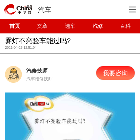
汽车
首页
文章
选车
汽修
百科
雾灯不亮验车能过吗?
2021-04-25 12:51:04
汽修技师
我要咨询
汽车维修技师