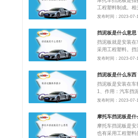
摩托车挡泥板是指
工程塑料制成。相
多车主安装汽车挡
发布时间：2023-07-17
致车身或人不雅观
性：挡泥板位于摩
挡泥板是什么意思
可能会使挡泥板破
挡泥板就是安装在
要有很强的强度和
采用工程塑料。挡
一定程度上腐蚀挡
牛皮挡板，塑料挡
发布时间：2023-07-17
暴露在空气中，大
性。作用如下：作
腐烂。因此，摩托
车身或人身不美观
挡泥板是什么东西
作用三：小车用挡
挡泥板是安装在车
快容易甩在车身上
1、作用：汽车挡
上，汽车轮胎上都
发布时间：2023-07-17
板的时候，可以帮
的板式结构，通常
摩托车挡泥板是什
泥板通常安装在机
摩托车挡泥板是安
挡板。安装之后的
也有采用工程塑料
及沙砾打伤车身的