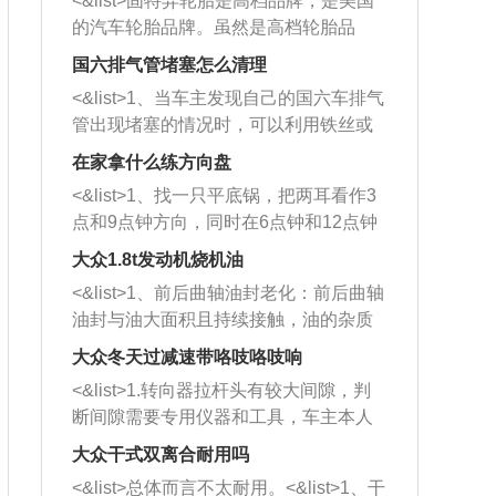
<&list>固特异轮胎是高档品牌，是美国
的汽车轮胎品牌。虽然是高档轮胎品
牌，但是中高低端的轮胎都有生产，这
国六排气管堵塞怎么清理
也是为了更好的开拓市场。
<&list>1、当车主发现自己的国六车排气
管出现堵塞的情况时，可以利用铁丝或
者是细棍，直接将杂物给取出来，如果
在家拿什么练方向盘
堵塞情况比较严重，也可以采取应急措
<&list>1、找一只平底锅，把两耳看作3
施。 <&list>2、直接利用木棍将所有的
点和9点钟方向，同时在6点钟和12点钟
杂物推到排气管里面的位置处，然后将
方向做一个标记。 <&list>2、双手握住
三元催化器拆解开，就可以将堵塞的东
大众1.8t发动机烧机油
平底锅两耳，然后往左打半圈、一圈、
西取出来。但如果是因为积碳过多引起
<&list>1、前后曲轴油封老化：前后曲轴
一圈半的练习，往右同样也要打相同的
的堵塞，就需要将三元催化器泡在草酸
油封与油大面积且持续接触，油的杂质
圈数。 <&list>3、最后强调要反复练
中进行清洗。 <&list>3、也可以利用清
和发动机内持续温度变化使其密封效果
习，这样就可以形成肌肉记忆，在真实
大众冬天过减速带咯吱咯吱响
洗剂对堵塞的情况得到解决，将清洗剂
逐渐减弱，导致渗油或漏油。<&list>2、
驾驶车辆时，不需要记忆也能打好方
放在燃油箱中，与燃油混合后，车辆启
<&list>1.转向器拉杆头有较大间隙，判
活塞间隙过大：积碳会使活塞环与缸体
向。
动时，就可以和汽油一起进入到燃烧
断间隙需要专用仪器和工具，车主本人
的间隙扩大，导致机油流入燃烧室中，
室，最后形成废气排出，就可以让三元
无法制作，需要将车辆送到修理厂或4s
造成烧机油。<&list>3、机油粘度。使用
大众干式双离合耐用吗
催化器得到清洗，排气管堵塞的情况就
店；<&list>2.车辆半轴套管防尘罩破
机油粘度过小的话，同样会有烧机油现
<&list>总体而言不太耐用。<&list>1、干