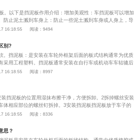
胶材质制造，也有采用工程塑料。安装效果：挡泥板通常安装
面的一个金属挡板、牛皮挡板、塑料挡板、橡胶挡板。安装之
泥板。以下是挡泥板作用介绍：增加美观性：车挡泥板可以增加
板比车身凸出5cm左右，有效防止飞起的石子以及沙砾打伤车
。防止泥土溅到车身上：防止一些泥土溅到车身或人身上，导
观。防止泥土溅到拉杆上：可以防止泥土溅到拉杆、球头上导
 16:18:55
阅读：9494
止石子甩在车身上：汽车行驶过程中，容易在轮胎缝内夹带小
易甩在车身上，崩掉车外漆，挡泥板可以很好地保护车身。
区别?
软。挡泥板：是安装在车轮外框架后面的板式结构通常为优质
有采用工程塑料。挡泥板通常安装在自行车或机动车车轱辘后
。挡泥皮：塑料挡板，橡胶挡板。安装之后的效果是，挡泥板
 16:18:55
阅读：8997
左右，这5cm有效地防止了飞起的石子以及沙砾打伤车身的漆
了防止一些泥土溅到车身或人身上，导致车身或人身不美观，
杆、球头上导致过早的生锈。
安装挡泥板的位置用湿抹布擦干净，方便拆卸。2拆掉螺丝安装
车体相应部位的螺丝钉拆掉。3安装挡泥板挡泥板放于车子的
位置使挡泥板外缘与轮胎的外沿平行。用专用螺丝钉拧上、紧
 16:18:55
阅读：8336
意思？