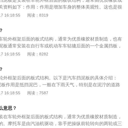
挡泥板是安装在车轮外框后面的板状结构，通常由优质橡胶或
关资料如下：作用：作用是增加车身的整体美观性。这也是很
泥板的原因。主要作用是防止一些污垢溅到车身或人身上，导
 16:18:55
阅读：8319
。可以防止泥土溅到拉杆和球头上，导致过早生锈。耐腐蚀
托车轮胎的前面。摩托车驶时，摩托车滚动产生的溅起的石子
？
碎，这意味着挡泥板失去了应有的功能。因此，挡泥板材料需
车轮外框架后面的板式结构，通常为优质橡胶材质制造，也有
韧性。在雨天，挡泥板会被一些污水和污垢弄脏，这可能会在
泥板通常安装在自行车或机动车车轱辘后面的一个金属挡板，
泥板。因此，摩托车挡泥板的材料必须具有耐腐蚀性。挡泥板
板，橡胶挡板。汽车挡泥板的作用就是增加车身的总体美观
 16:18:55
阅读：8282
气中的一些物质可能会与挡泥板发生反应，导致挡泥板老化和
用一：主要作用是为了防止一些泥土溅到车身或人身上，导致
车挡泥板必须具有一定的抗老化性能。
。作用二：可以防止泥土溅到拉杆、球头上导致过早的生锈。
？
泥板还有一个作用，轿车容易在轮胎缝内夹带小石子，速度过
轮外框架后面的板式结构。以下是汽车挡泥板的具体介绍：
，崩掉车外漆。
泥板作用是抵挡泥巴，一般在下雨天气，特别是在泥泞的道路
会有很多泥巴，有时还会弄到汽车的车身上。当汽车安装挡泥
 16:18:55
阅读：7587
助汽车抵挡泥沙。2、材质：挡泥板是安装在车轮外框架后面
为优质橡胶材质制造，也有采用工程塑料。3、安装效果：挡
么意思？
动车车轱辘后面的一个金属挡板、牛皮挡板、塑料挡板、橡胶
装在车轮外框架后面的板式结构，通常为优质橡胶材质制造，
效果是，挡泥板比车身凸出5cm左右，有效防止飞起的石子以
的。摩托车是由汽油机驱动，靠手把操纵前轮转向的两轮或三
漆面。