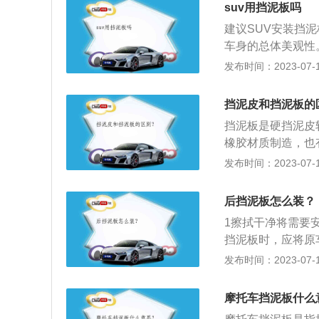
构，通常为优质橡
suv用挡泥板吗
在机动车车轱辘后
建议SUV安装挡
后的效果是，挡泥
车身的总体美观性
身的漆面。
致车身或人身不美
发布时间：2023-07-17
致过早的生锈。防
石子，速度过快容
挡泥皮和挡泥板的
挡泥板是硬挡泥皮
橡胶材质制造，也
面的一个金属挡板
发布时间：2023-07-17
比车身凸出5cm
面，主要作用是为
后挡泥板怎么装？
可以防止泥溅到拉
1擦拭干净将需要
挡泥板时，应将原
相对应部位，放正
发布时间：2023-07-17
固即可。
摩托车挡泥板什么