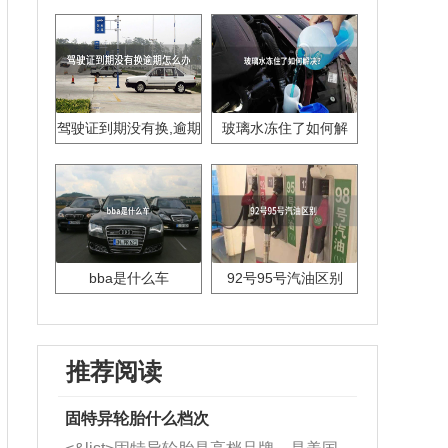
驾驶证到期没有换,逾期
玻璃水冻住了如何解
怎么办??
决？
bba是什么车
92号95号汽油区别
推荐阅读
固特异轮胎什么档次