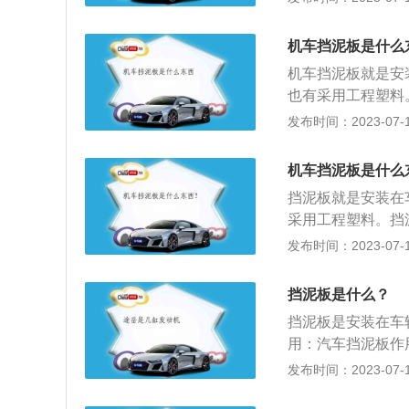
过早生锈。由于挡
挡泥板破碎，这意
机车挡泥板是什么
韧性，尤其在雨天
机车挡泥板就是安
定程度上腐蚀挡泥
也有采用工程塑料
暴露在空气中，大
板，牛皮挡板，塑
发布时间：2023-07-17
腐烂，因此挡泥板
不美观：为了防止
止生锈：可以防止
机车挡泥板是什么
漆：轿车容易在轮
挡泥板就是安装在
漆。
采用工程塑料。挡
牛皮挡板，塑料挡
发布时间：2023-07-17
观：为了防止一些
锈：可以防止泥土
挡泥板是什么？
轿车容易在轮胎缝
挡泥板是安装在车
用：汽车挡泥板作
车轮胎上都会有很
发布时间：2023-07-17
候，可以帮助汽车