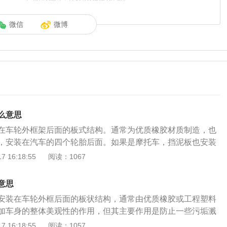
微信
微博
么意思
在车轮外框架后面的板式结构。通常为优质橡胶材质制造，也
，安装在汽车的四个轮胎后面。如果是摩托车，挡泥板也安装
s店买的车，都是店里负责安装挡泥板的，市面上买的挡泥板或
 16:18:55
阅读：1067
装说明。机车挡泥板的作用：1、防止车身或人身不美观：为
到车身或人身上，导致车身或人身不美观。2、防止生锈：可
意思
杆、球头上导致过早的生锈。3、防止崩掉本车外漆：车辆容
安装在车轮外框后面的板状结构，通常由优质橡胶或工程塑料
小石子，速度过快容易甩在车身上，崩掉本车外漆。
加车身的整体美观性的作用，但其主要作用是防止一些污垢溅
致车身或人不雅观，也可以防止泥土溅到拉杆和球头上导致的
 16:18:55
阅读：1057