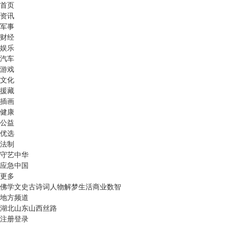
首页
资讯
军事
财经
娱乐
汽车
游戏
文化
援藏
插画
健康
公益
优选
法制
守艺中华
应急中国
更多
佛学
文史
古诗词
人物
解梦
生活
商业
数智
地方频道
湖北
山东
山西
丝路
注册
登录