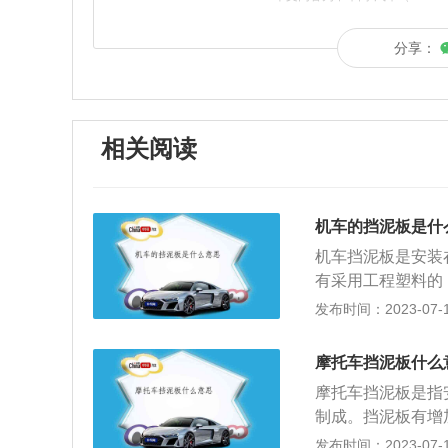
分享：
相关阅读
机车的挡泥板是什
机车挡泥板是安装
有采用工程塑料的
在轮胎后面。在4
发布时间：2023-07-17
者网上买的都有安
了防止一些泥土溅
摩托车挡泥板什么
以防止泥土溅到拉
摩托车挡泥板是指
易在轮胎缝内夹带
制成。挡泥板有增
到车身或身上，导
发布时间：2023-07-17