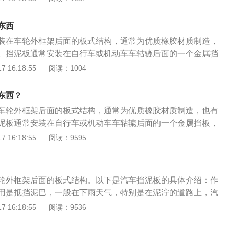
泥板位于摩托车轮胎的前面，摩托车驶时溅起的石子可能会使
味着挡泥板失去了应有的功能，因此挡泥板具有很强的强度和
东西
行驶的时候，挡泥板会被一些污水和污垢弄脏，这可能会在一
装在车轮外框架后面的板式结构，通常为优质橡胶材质制造，
板，因此摩托车挡泥板的材料也具有一定的耐腐蚀性。挡泥板
。挡泥板通常安装在自行车或机动车车轱辘后面的一个金属挡
气中的一些物质可能会与挡泥板发生反应，导致挡泥板老化和
料挡板，橡胶挡板。汽车挡泥板的作用：1、防止车身或人身
 16:18:55
阅读：1004
也具有一定的抗老化性能。
一些泥土溅到车身或人身上，导致车身或人身不美观。2、防
泥土溅到拉杆、球头上导致过早的生锈。3、防止崩掉本车外
东西？
胎缝内夹带小石子，速度过快容易甩在车身上，崩掉本车外
车轮外框架后面的板式结构，通常为优质橡胶材质制造，也有
泥板通常安装在自行车或机动车车轱辘后面的一个金属挡板，
板，橡胶挡板。汽车挡泥板的作用：1、防止车身或人身不美
 16:18:55
阅读：9595
泥土溅到车身或人身上，导致车身或人身不美观。2、防止生
溅到拉杆、球头上导致过早的生锈。3、防止崩掉本车外漆：
内夹带小石子，速度过快容易甩在车身上，崩掉本车外漆。
轮外框架后面的板式结构。以下是汽车挡泥板的具体介绍：作
用是抵挡泥巴，一般在下雨天气，特别是在泥泞的道路上，汽
多泥巴，有时还会弄到汽车的车身上。当汽车安装挡泥板的时
 16:18:55
阅读：9536
抵挡泥沙。材质：挡泥板是安装在车轮外框架后面的板式结