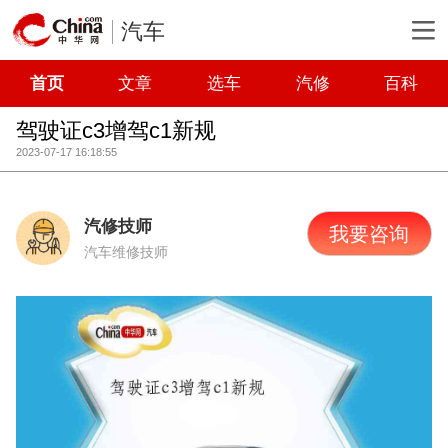
汽车
首页
文章
选车
汽修
百科
驾驶证c3增驾c1新规
2023-07-17 16:18:55
汽修技师
我要咨询
汽车维修技师