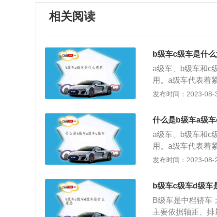
相关阅读
b级车c级车是什
a级车、b级车和
用。a级车代表着紧
2.0升之间，a车又
发布时间：2023-08-30
之间。b级轿车的排
辆，轴距在2.8米至
什么是b级车a级车
c分级会参考车长
a级车、b级车和
往往会寻找新的细
用。a级车代表着紧
车型，比如介于a
2.0升之间，a车又
发布时间：2023-08-29
增多，汽车的分级
之间。b级轿车的排
辆，轴距在2.8米至
b级车c级车d级车
c分级会参考车长
B级车是中档轿车
往往会寻找新的细
主要依据轴距、排
车型，比如介于a