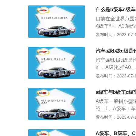
派，车内空间极为
右。B级：B级车是中
基本都在3.0升以
什么是b级车c级车
在1.5升至2.5升
目前在全世界范围
3.0L左右。D级
A级车型：A00级
m以上，排量在3.
2米，常见车型有奇
发布时间：2023-07-17
是人们口中的小型车
这个级别的车为紧凑型
汽车a级b级c级是
米，常见车型包括
汽车a级b级c级
车，排量为1.6—2
准，A级(包括A0
阁、奔驰C级、丰
车；而D级车指的
发布时间：2023-07-17
量为2.3—3.0L
数，字母顺序越后
S、奔驰E级、奥
不断提高。汽车等级
车排量和轴距最大，
a级车与b级车c级
在1.3升至1.6升
尚、劳斯莱斯幻影
A级车一般指小型
2.4升；C级：高级
绍：1、A级车：
升；D级：豪华轿车
别车的轴距越长、
发布时间：2023-07-17
4.79米，轴距一般
车即中型车，轴距一般
A级车、B级车、