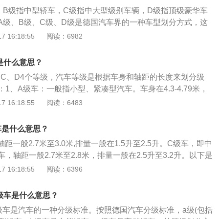
大型车，轴距约在2.8米至3米之间，发动机排量为2.0升至3.
，B级指中型轿车，C级指中大型级别车辆，D级指顶级豪华车
A级、B级、C级、D级是德国汽车界的一种车型划分方式，这
世界通用的标准，并且它们之间划分没有严格的规定，划分依
 16:18:55
阅读：6982
排量、轴距等参数。 A级车是指小型汽车，它又包括A00，A
00级车由于车身小，它们的排量通常小于1升，轴距在2米到两米
是什么意思？
代步车类型。A0级车号称小型车，排量在1到1.3升之间，轴距
、C、D4个等级，汽车等级是根据车身和轴距的长度来划分级
。A级车一般又称为紧凑型车辆，排量通常在1.3到1.6升之
1、A级车：一般指小型、紧凑型汽车。车身在4.3-4.79米，
到2米四五之间。 B级车俗称中型轿车，相对A型车来说，无论
79米之间，排量在1.4-2.0升之间。2、B级车：即中型车。车身在4.
 16:18:55
阅读：6483
盘调校上都有很大提升，排量在1.6到2.4升之间，轴距在2.4
.7-3.0米，发动机排量在1.5-2.5升之间。3、C级车：指高档
间，如丰田凯美瑞。 C级车是常见的中大型级别车辆，其做工精
-3.0米之间，发动机排量为2.3-3.0升。4、D级车：指豪华车，
在2.3到3.0升之间，轴距在2.6到2.8米之间，比如凯迪拉克X
车是什么意思？
动机动力很强。汽车轴距在3米以上，发动机排量基本在3.0升
属于顶级豪华车型，配置与视觉都体现豪华。D级车发动机强，排
距一般2.7米至3.0米,排量一般在1.5升至2.5升。C级车，即中
距3.1米以上。
，轴距一般2.7米至2.8米，排量一般在2.5升至3.2升。以下是
体介绍：1、A级车包括A0、A00级车，一般指小型轿车，比较
 16:18:55
阅读：6396
是高尔夫、科鲁兹、福克斯等；2、B级车是中型轿车，代表车
马3系、大众迈腾、别克新君威等；3、C级车是高档轿车，代
c级车是什么意思？
L、宝马5系、奔驰E级、丰田皇冠等；4、而D级车指的则是豪华
c级车是汽车的一种分级标准。按照德国汽车分级标准，a级(包括
奔驰S级、迈巴赫、劳斯莱斯幻影等。