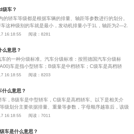
宽敞，发动机动力也非常强劲，其轴距一般均大于2.8米，排量
型车，轴距是2.7米至3.0米，车身长度4.8米至5.0米，排量
上。
d级车？
。C级：C级车是中大型车，轴距基本维持在2.8m以上，排量2.3-
内的轿车等级都是根据车辆的排量、轴距等参数进行的划分。
：D级车是长车身的豪华轿车，也可以叫作大型汽车。轴距在2.8
轿车这种级别的车就是最小，发动机排量小于1L，轴距为2—2.
0L以上。
瑞QQ、宝马MINI、比亚迪F0等。A0级轿车这种级别的车就
 16:18:55
阅读：8281
，发动机排量在1L—1.3L之间，轴距为2.2—2.3米。A级轿车
轿车，发动机排量为1.3—1.6L之间，轴距为2.3—2.45
什么意思？
日产轩逸。B级轿车：B级轿车其实就是大家经常说的中型轿
是汽车的一种分级标准。汽车分级标准：按照德国汽车分级标
.4L之间，轴距为2.45—2.60米，常见车型包括奥迪A4、本田雅
、A00)车是指小型轿车；B级车是中档轿车；C级车是高档轿
田凯美瑞等车型。C级轿车：这个级别的车也就是中大型车，排
则是豪华轿车。其等级划分主要依据轴距、排量、重量等参
 16:18:55
阅读：8203
之间，轴距为2.6—2.8米，常见车型包括宝马5系、凯迪拉克XT
，该级别车的轴距越长、排量和重量越大，轿车的豪华程度也
迪A6等车型。D级车：D级车也是大家说的豪华车，这个级别的
的分类：A级：小型轿车，轴距2.3米至2.45米之间，排量约
排量在3.0L以上，轴距不小于2.8米，常见车型包括宾利幕
车什么意思？
；B级：中级轿车，轴距约在2.45米至2.6米之间，排量从1.6升到
等豪车车型。
轿车，B级车是中型轿车，C级车是高档轿车。以下是相关介
轿车，轴距约在2.6米至2.8米之间，发动机排量为2.3升至3.0
车等级划分主要依据排量、重量等参数，字母顺序越靠后，该级
，轴距一般均大于2.8米，排量基本都在3.0升以上。
排量和重量越大，轿车的豪华程度也不断提高，车身在4.3米至
 16:18:55
阅读：7011
在2.35米至2.79米，排量一般在1.4升至2.0升。2、B级车：B级
2.6米至2.85米，排量一般在1.4升至3.5升。3、C级车：C
C级车是什么意思？