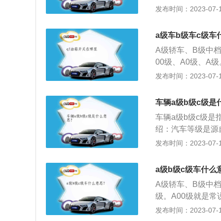
和重量越大，轿车
发布时间：2023-07-17
增多，汽车的分级
到4.95米间，轴距
国内所谓的中型车
a级车b级车c级车
萨特、君威、雅阁、
A级轿车、B级中
2.9米到3.1米间
00级、A0级、A
表车型主要有我们
排量在一升以下，全
发布时间：2023-07-17
3、D级车：车长大
小轴距为2.2-2.3
的豪华车型。D级
在1.3-2.0L左
S，宝马的7系，
车辆a级b级c级是
5.0米，排量在1.
不一定高一级别的
车辆a级b级c级
上，排量2.3-3
高一级的车整体水
绍：汽车等级是源
车。轴距在2.8m以
当然价格也会更贵
大众当初为自己制
发布时间：2023-07-17
方面就可以了，没
等级一般为A00级
尺寸会更大，如果
轴距、车长、发动机
a级b级c级车什么
的油耗、更贵的维
间，发动机排量小于
A级轿车、B级中档
升；A级车其轴距范围
级。A00级就是常
乘用车轴距约在2.
下，全车长不超过3.
发布时间：2023-07-17
约在2.8米至3.
3m，排量为1-1.3