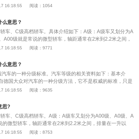
的豪华程度也不断提高。级别介绍：1、B级车：车长在4.7米
 16:18:55
阅读：1054
界限也越来越模糊了。
在2.75米到2.95米间，排量在1.8L到2.5L之间。B级车对应的是
，这个级别车型也是品牌厂商必争的销量市场，代表车型为帕
什么意思？
凯美瑞车型等。2、C级车：车长在4.9米到5.1米间，轴距在
档轿车、C级高档轿车。具体介绍如下：A级：A级车又划分为A
，排量在2.3L到3.0L间。C级车对应国内高档车（中大型车），代
级。A00级就是常说的微型轿车，轴距通常在2米到2.2米之间，
所熟知的宝马5系、奥迪A6L、奔驰E级、雷克萨斯ES车型等。
车长不超过3.65米。A0级是A00级车的稍大版本，车身尺寸
 16:18:55
阅读：9771
于5.15米，轴距大于3.1米，排量在3.0L以上。D级相当于中国
m，排量为1-1.3L。A级车就是紧凑型车，轴距在2.3-2.5m，排量
车主要代表车型有奥迪的A8，凯迪拉克的CT6，雷克萨斯的L
右。B级：B级车是中型车，轴距是2.7米至3.0米，车身长度4.8米至
奔驰的S级等。区分车级的最重要标准其实是车的尺寸，所以说
什么意思？
5升至2.5升。C级：C级车是中大型车，轴距基本维持在2.8m以
车就一定比低一级的车更优秀。不过从普遍的角度来讲，一般
是指汽车的一种分级标准。汽车等级的相关资料如下：基本介
.0L左右。D级：D级车是长车身的豪华轿车，也可以叫作大型汽
平都是要比低级别车好一些的，尤其是放在同品牌上来比较，
自德国大众对汽车的一种分级方法，它不是权威的标准，只是
上，排量在3.0L以上。
。不过对于我们普通消费者来说，车的级别仅仅作为一个参考
定平台战略时，制定的一套参考数值，后来被广泛使用，汽车
 16:18:55
阅读：9635
必要盲目追求更高阶别的车，选择高级别车就意味着你的车身
、A0级、A级、B级、C级、D级六个级别；等级参数：等级、
你用不到这么大尺寸的话，多出来的那部分只会给你带来更高
排量、整备质量。A00级乘用车的轴距应在2米至2.3米之
意思?
修保养费用。
1升；A0级乘用车的轴距为2.3米至2.5米，排量为1升至1.5
轿车、C级高档轿车。A级：A级车又划分为A00级、A0级、A
约在2.5米至2.7米之间，排量约在1.5升至2.0升；B级中档
说的微型轿车，轴距通常在2米到2.2米之间，排量在一升以
7米至2.9米之间，排量从1.8升到2.5升；C级高档乘用车的轴距
65米。A0级是A00级车的稍大版本，车身尺寸小轴距为2.2-2.
 16:18:55
阅读：8753
0米之间，发动机排量为2.3升至3.0升；D级豪华乘用车大多外形气
L。A级车就是紧凑型车，轴距在2.3-2.5m，排量在1.3-2.0L左