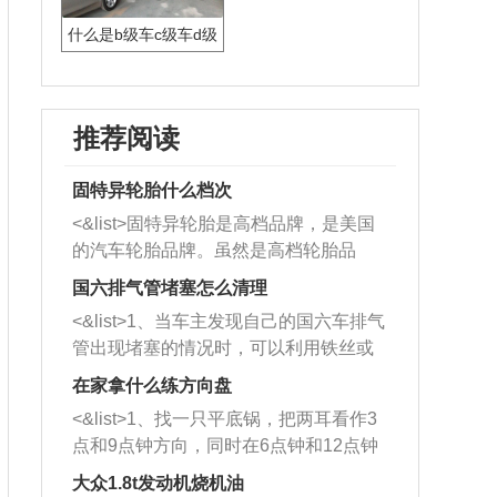
什么是b级车c级车d级
车
推荐阅读
固特异轮胎什么档次
<&list>固特异轮胎是高档品牌，是美国
的汽车轮胎品牌。虽然是高档轮胎品
牌，但是中高低端的轮胎都有生产，这
国六排气管堵塞怎么清理
也是为了更好的开拓市场。
<&list>1、当车主发现自己的国六车排气
管出现堵塞的情况时，可以利用铁丝或
者是细棍，直接将杂物给取出来，如果
在家拿什么练方向盘
堵塞情况比较严重，也可以采取应急措
<&list>1、找一只平底锅，把两耳看作3
施。 <&list>2、直接利用木棍将所有的
点和9点钟方向，同时在6点钟和12点钟
杂物推到排气管里面的位置处，然后将
方向做一个标记。 <&list>2、双手握住
三元催化器拆解开，就可以将堵塞的东
大众1.8t发动机烧机油