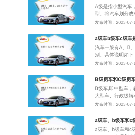
级车高档轿车，即中
A级是指小型汽车
5升。
型。将汽车划分成
种划分方式并不是
发布时间：2023-07-17
据通常依据汽车的
0，A级三种。A
a级车b级车c级车
二之间，是常见的
汽车一般有A、B
在2米到2米三之间
别。具体说明如下：
间，轴距在2米三
轴距在2.35-2.
发布时间：2023-07-17
是动力、空间还是底
8-5.0米，轴距在2
5米到2.60米之
车。汽车轴距在2.8
细，它们的排量通常
B级房车和C级房
车内空间宽敞，发
TS等。 D级车
B级车,即中型车，轴
以上。
量在3.0升以上，轴
大型车、行政级轿车
四种级别车型的具
发布时间：2023-07-17
典型的是紧凑型车
型有本田雅阁、宝
a级车、b级车和
表车型有奥迪A6
a级车、b级车和
轿车，代表车型有