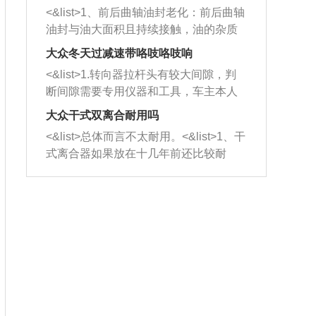
平底锅两耳，然后往左打半圈、一圈、
西取出来。但如果是因为积碳过多引起
<&list>1、前后曲轴油封老化：前后曲轴
一圈半的练习，往右同样也要打相同的
的堵塞，就需要将三元催化器泡在草酸
油封与油大面积且持续接触，油的杂质
圈数。 <&list>3、最后强调要反复练
中进行清洗。 <&list>3、也可以利用清
和发动机内持续温度变化使其密封效果
习，这样就可以形成肌肉记忆，在真实
大众冬天过减速带咯吱咯吱响
洗剂对堵塞的情况得到解决，将清洗剂
逐渐减弱，导致渗油或漏油。<&list>2、
驾驶车辆时，不需要记忆也能打好方
放在燃油箱中，与燃油混合后，车辆启
<&list>1.转向器拉杆头有较大间隙，判
活塞间隙过大：积碳会使活塞环与缸体
向。
动时，就可以和汽油一起进入到燃烧
断间隙需要专用仪器和工具，车主本人
的间隙扩大，导致机油流入燃烧室中，
室，最后形成废气排出，就可以让三元
无法制作，需要将车辆送到修理厂或4s
造成烧机油。<&list>3、机油粘度。使用
大众干式双离合耐用吗
催化器得到清洗，排气管堵塞的情况就
店；<&list>2.车辆半轴套管防尘罩破
机油粘度过小的话，同样会有烧机油现
<&list>总体而言不太耐用。<&list>1、干
能够得到解决。
裂，破裂后会出现漏油现象，使半轴磨
象，机油粘度过小具有很好的流动性，
式离合器如果放在十几年前还比较耐
损严重，磨损的半轴容易损坏，产生异
容易窜入到气缸内，参与燃烧。<&list>
用，但是由于现在的汽车发动机动力输
响；<&list>3.稳定器的转向胶套和球头
4、机油量。机油量过多，机油压力过
出越来越高，使得干式离合器散热不足
老化，一般是使用时间过长造成的。解
大，会将部分机油压入气缸内，也会出
的缺陷也逐渐暴露出来。<&list>2、由于
决方法是更换新的质量好的转向橡胶套
现烧机油。<&list>5、机油滤清器堵塞：
干式双离合的工作环境暴露在空气中，
和球头。
会导致进气不畅，使进气压力下降，形
而离合器的散热也是通离合器罩上面的
成负压，使机油在负压的情况下吸入燃
几个小孔来进行散热。但是在行驶过程
烧室引起烧机油。<&list>6、正时齿轮或
中变速箱需要换挡，就不得不使得离合
链条磨损：正时齿轮或链条的磨损会引
器频繁工作。<&list>3、长时间的低速行
起气阀和曲轴的正时不同步。由于轮齿
驶以及过于频繁的启停，导致离合器的