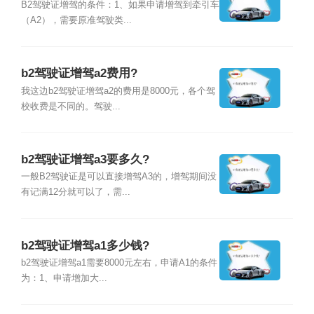
B2驾驶证增驾的条件：1、如果申请增驾到牵引车
（A2），需要原准驾驶类...
b2驾驶证增驾a2费用?
我这边b2驾驶证增驾a2的费用是8000元，各个驾
校收费是不同的。驾驶...
b2驾驶证增驾a3要多久?
一般B2驾驶证是可以直接增驾A3的，增驾期间没
有记满12分就可以了，需...
b2驾驶证增驾a1多少钱?
b2驾驶证增驾a1需要8000元左右，申请A1的条件
为：1、申请增加大...