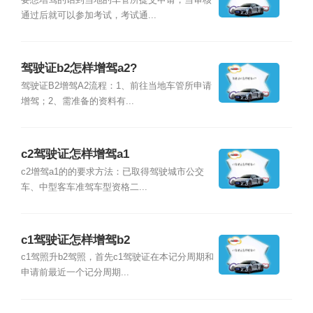
通过后就可以参加考试，考试通...
驾驶证b2怎样增驾a2?
驾驶证B2增驾A2流程：1、前往当地车管所申请
增驾；2、需准备的资料有...
c2驾驶证怎样增驾a1
c2增驾a1的的要求方法：已取得驾驶城市公交
车、中型客车准驾车型资格二...
c1驾驶证怎样增驾b2
c1驾照升b2驾照，首先c1驾驶证在本记分周期和
申请前最近一个记分周期...