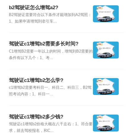
b2驾驶证怎么增驾a2?
B2驾驶证需要符合以下条件才能增加到A2驾照：
1、如果申请增驾到牵引车...
驾驶证c1增驾b2需要多长时间?
C1增驾B2需要一年以上的时间，增驾到B2需要的
条件有以下几个：1、考...
驾驶证c1增驾b2怎么学?
c1增驾b2需要考科目一、科目二、科目三，B2驾
照考试内容：1、科目一...
驾驶证c1增驾b2多少钱?
驾驶证c1增驾b2价格大概在八千左右：1、符合要
求，就去驾校报名，和C...