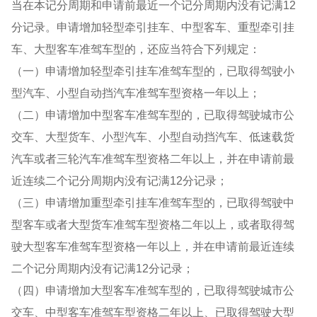
当在本记分周期和申请前最近一个记分周期内没有记满12
分记录。申请增加轻型牵引挂车、中型客车、重型牵引挂
车、大型客车准驾车型的，还应当符合下列规定：
（一）申请增加轻型牵引挂车准驾车型的，已取得驾驶小
型汽车、小型自动挡汽车准驾车型资格一年以上；
（二）申请增加中型客车准驾车型的，已取得驾驶城市公
交车、大型货车、小型汽车、小型自动挡汽车、低速载货
汽车或者三轮汽车准驾车型资格二年以上，并在申请前最
近连续二个记分周期内没有记满12分记录；
（三）申请增加重型牵引挂车准驾车型的，已取得驾驶中
型客车或者大型货车准驾车型资格二年以上，或者取得驾
驶大型客车准驾车型资格一年以上，并在申请前最近连续
二个记分周期内没有记满12分记录；
（四）申请增加大型客车准驾车型的，已取得驾驶城市公
交车、中型客车准驾车型资格二年以上、已取得驾驶大型