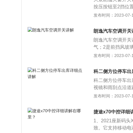
2、无钥匙启动，
按压按钮至2挡位
电源并完成自检，
按钮的前端A至1
发布时间：2023-07-17
比较少，启动时，
电动天窗自动开启
压按钮C至1挡位
朗逸汽车空调开关
窗，水平向前按压
朗逸汽车空调开关
闭；6、停止电动
气；2是前挡风玻
节旋钮，可控制空
发布时间：2023-07-17
是空调外循环模式
的风力；7是空调
科二侧方位停车出
机开关，压缩机启
科二侧方位停车出
适的出风方向。汽
视镜和雨刮点沿道
喜欢保持低温。众
车头盖右侧1/4
发布时间：2023-07-17
度是20℃到25
肩膀与停止线重合
里长时间休息或睡
边线垂直时，方向
很可能是发动机排
捷途x70中控详细
后角，迅速回正方
风口方向；根据冷
1、2021座新码
轮压倒库口边线（
口，向下打开出风
致。它支持移动电话
到车身和库位边线
作时，应有良好的