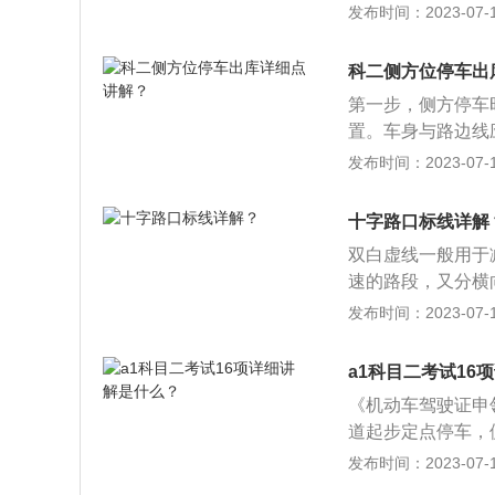
空调，打开或关闭
发布时间：2023-07-17
点分别是车库的库
机过热，不仅会影
便。2、全景图像
后角点位，此时车
时，为了防止蒸发
操作。但是，它具
辆摆正进入车库。
科二侧方位停车出
风速度和温度控制
每天的停车可用性非
置于低速档，避免
第一步，侧方停车
虑到科学技术和实
长时间不用，橡胶
置。车身与路边线应
自动空调和PM2
各部件接受润滑油
右侧线。保持直行
发布时间：2023-07-17
在新的2021型码
线保持平齐后，踩
然后有一个多媒体
1，当听到语音提
十字路口标线详解
用左侧后视镜的下
双白虚线一般用于
车的右后轮与车库
速的路段，又分横
速倒车，观察左侧
时，用以分隔对向
发布时间：2023-07-17
方向盘。3，继续
或者掉头等都不允
盘，这时再观察左
是画于路中，用以
巧：1，在出库时
a1科目二考试16
回转。而黄色虚线
擎盖右前角压到右
《机动车驾驶证申
处与左侧路边线重
道起步定点停车，
与路的方向平行时
起伏路，单边桥，
发布时间：2023-07-17
考试。
紧急事故处理，高