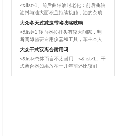
平底锅两耳，然后往左打半圈、一圈、
西取出来。但如果是因为积碳过多引起
<&list>1、前后曲轴油封老化：前后曲轴
一圈半的练习，往右同样也要打相同的
的堵塞，就需要将三元催化器泡在草酸
油封与油大面积且持续接触，油的杂质
圈数。 <&list>3、最后强调要反复练
中进行清洗。 <&list>3、也可以利用清
和发动机内持续温度变化使其密封效果
习，这样就可以形成肌肉记忆，在真实
大众冬天过减速带咯吱咯吱响
洗剂对堵塞的情况得到解决，将清洗剂
逐渐减弱，导致渗油或漏油。<&list>2、
驾驶车辆时，不需要记忆也能打好方
放在燃油箱中，与燃油混合后，车辆启
<&list>1.转向器拉杆头有较大间隙，判
活塞间隙过大：积碳会使活塞环与缸体
向。
动时，就可以和汽油一起进入到燃烧
断间隙需要专用仪器和工具，车主本人
的间隙扩大，导致机油流入燃烧室中，
室，最后形成废气排出，就可以让三元
无法制作，需要将车辆送到修理厂或4s
造成烧机油。<&list>3、机油粘度。使用
大众干式双离合耐用吗
催化器得到清洗，排气管堵塞的情况就
店；<&list>2.车辆半轴套管防尘罩破
机油粘度过小的话，同样会有烧机油现
<&list>总体而言不太耐用。<&list>1、干
能够得到解决。
裂，破裂后会出现漏油现象，使半轴磨
象，机油粘度过小具有很好的流动性，
式离合器如果放在十几年前还比较耐
损严重，磨损的半轴容易损坏，产生异
容易窜入到气缸内，参与燃烧。<&list>
用，但是由于现在的汽车发动机动力输
响；<&list>3.稳定器的转向胶套和球头
4、机油量。机油量过多，机油压力过
出越来越高，使得干式离合器散热不足
老化，一般是使用时间过长造成的。解
大，会将部分机油压入气缸内，也会出
的缺陷也逐渐暴露出来。<&list>2、由于
决方法是更换新的质量好的转向橡胶套
现烧机油。<&list>5、机油滤清器堵塞：
干式双离合的工作环境暴露在空气中，
和球头。
会导致进气不畅，使进气压力下降，形
而离合器的散热也是通离合器罩上面的
成负压，使机油在负压的情况下吸入燃
几个小孔来进行散热。但是在行驶过程
烧室引起烧机油。<&list>6、正时齿轮或
中变速箱需要换挡，就不得不使得离合
链条磨损：正时齿轮或链条的磨损会引
器频繁工作。<&list>3、长时间的低速行
起气阀和曲轴的正时不同步。由于轮齿
驶以及过于频繁的启停，导致离合器的