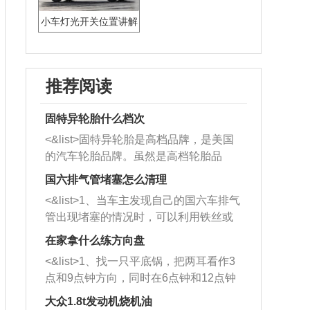
小车灯光开关位置讲解
推荐阅读
固特异轮胎什么档次
<&list>固特异轮胎是高档品牌，是美国
的汽车轮胎品牌。虽然是高档轮胎品
牌，但是中高低端的轮胎都有生产，这
国六排气管堵塞怎么清理
也是为了更好的开拓市场。
<&list>1、当车主发现自己的国六车排气
管出现堵塞的情况时，可以利用铁丝或
者是细棍，直接将杂物给取出来，如果
在家拿什么练方向盘
堵塞情况比较严重，也可以采取应急措
<&list>1、找一只平底锅，把两耳看作3
施。 <&list>2、直接利用木棍将所有的
点和9点钟方向，同时在6点钟和12点钟
杂物推到排气管里面的位置处，然后将
方向做一个标记。 <&list>2、双手握住
三元催化器拆解开，就可以将堵塞的东
大众1.8t发动机烧机油