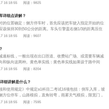
窗户，直接喊“洁图”。另外，这款车自带行车记录仪，非常方
 16:18:55
阅读：9825
口边线起点位，这里需将方向盘向右打满开始入库；车库的右
响汽车的行驶，还会影响空调节的使用。2、汽车正常运行
清晰度不错，但有一定的拼接感。此外，辅助线路不支持后续
尾已经进入车库；左后轮压到库口边线的点位，这时开始将车
器结霜过多，影响空调系统的运行，不应同时将空调系统的送
有虚拟图像功能，可以从任何角度查看。对于新手朋友来说，
库详细点讲解？
长期保持在最低。但当车速低于25公里/小时时，应将风速开关
常高。3、2021新款JTYX70空调操作面板也是触摸屏，但考
发电和空调不足。3、空调不仅夏天用，冬天也要打开。空调
时的位置确定：侧方停车时，首先应该把车驶入指定开始的位
用性，保留了温度和风量调节的物理旋钮。真正的模式是双区
圈会老化，空调内部的润滑油也会变干。定期启动空调可以使
该保持30到50公分的距离。车头引擎盖右侧1/3的距离压住
5浓度监测。双区空调，按下旋钮一次，切换温度/风量调节。4、
并保持良好状态，所以冬季最好每周启动空调一次。
，当左后视镜的下缘超过考试区域起点线后，就是肩膀与控制
 16:18:55
阅读：9607
头X70变速杆后面，有电子手刹、自动停车和陡坡下降等按钮，
离合和刹车停车。第二步，侧方停车入库的几个定点点位：
系统操作的物理按钮区域，便于驾驶。
示后，打右转向灯。开始挂倒档慢慢后退，观察左侧后视镜，
？
沿去看前方的控制线，当他们重合时，观察右边的后视镜，当
减速标线，一般出现在出口匝道、收费站广场、或需要车辆减
的前面的横线平齐的时候，迅速向右打死方向盘，2，保持慢
向和纵向这两种。黄色单实线：黄色单实线如果设于路中间
的后视镜。当看到车库最里边的库角的时候，迅速向左打两圈
行驶的交通流，但是也代表着禁止车辆跨越，压线行驶、超车
 16:18:55
阅读：8204
保持慢速倒车，在左后轮即将压住车库边线时向左打死方向
许，避免出现交通事故。黄色虚实线：黄色虚实线通常一般都
侧后视镜。当车身与库边线平行的时候停车。侧方停车出库技
分隔对向行驶的交通流，黄色实线一侧禁止车辆超车、跨越或
注意首先打左转向灯。踩离合，挂一档慢慢前行。当观察到引
项详细讲解是什么？
一侧在保证安全的情况下准许车辆超车、跨越或回转。
侧路边线时候，再回正方向，继续向前。2，当引擎盖左侧1/3
领和使用规定》中规定a1科目二考试16项包括：倒车入库，坡
合时，向右打一圈方向，让车辆绕过库角，驶出车位，等车身
侧方位停车，山路模拟，直角转弯，雨雾天气模拟，限宽门，
，往左回正方向，驶出侧方停车考试区域，进行下一个项目的
窄路掉头，压大饼，曲线行驶，高速公路模拟考试，高速公路
 16:18:55
阅读：7595
速公路爆胎，隧道模拟行驶。具体详细内容如下：坡道定点停