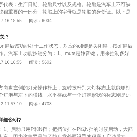
字代表：生产日期、轮胎尺寸以及规格。轮胎是汽车上不可缺
灯准备出库，很多学员会忘记按喇叭和打灯，这边没操作扣10
驶很重要的一部分，轮胎上的字母就是轮胎的身份证。以下是
特别注意。出库很简单，方向盘向左打死，当汽车车头左边与
期：汽车上都会有一串DOT开头的代码，在这串代码的最后四
 16:18:55
阅读：6034
，向右回正直行，当引擎盖1/3与路边线重合的时候方向盘向右
日期，比如说最后四位数字是1917，数字组合的后两位代表轮
后方向盘回正，这样子侧方停车就完成。
是17年生产，数字组合的前两位代表轮胎的生产周数，就是第
是关？
所述1917这组数字就代表轮胎是2017年5月份生产。轮胎尺寸
on键后该功能处于工作状态，对应的off键是关闭键，按off键后
会有这样一组代码205/60R1691V，有的代码数字字母不一
作。汽车上功能按键分为：1、mute是静音键，用来控制多媒
，这组代码分别代表的意义是：205：代表的是轮胎的宽度，
mode是模式键，用于切换多媒体模式；3、gps是定位器，对
 16:18:55
阅读：5692
）60：代表的是轮胎的扁平比，也就是轮胎的高与宽的比例，
、行车轨迹回放、电子围栏与油量监控；4、带叹号的set是胎
示轮胎越扁平。R：这个字母代表轮胎的结构是子午线轮胎结
足会随即报警；5、sync是双温区空调调节，亮起表示同步调
是R（子午胎）和D（斜交胎）。16：这个数字代表的是该轮
分别调节两边的空调温度。
16寸。91：代表的是单条轮胎的最大载重量615公斤，四条
方向盘左侧的灯光操作杆上，旋转拨杆到大灯标志上就能够打
V：这个字母代表的是轮胎的最大限速为240KM/H。
个灯泡与左下的横线，水平横线与一个灯泡形状的标志则是远
是灯光关闭。灯光操作杆上的AUTO代表的则是自动灯光，两
 11:57:10
阅读：4708
三根斜线的代表是示宽灯，水平横线与一个灯泡形状的标志则
个箭头的则是转向灯，一个灯泡右边一条波浪线竖在三根横线
详细说明?
是在灯泡左边的则是前雾灯。将灯光操作杆转到指定的位置以
：1、启动只用P和N挡；把挡位挂在P或N挡的时候启动，大部
光就会被电量，仪表盘同时会亮起相应的标志。
刹车，因为这主要是为了防止意外而设置的程序！启动后挂