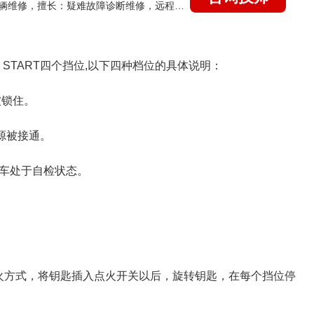
国家认证的汽车维修技师，15年德美日等各系车辆维修，擅长：疑难故障诊断维修，远程维修技术指导
，START四个挡位,以下四种档位的具体说明：
被锁住。
源被接通。
汽车处于自检状态。
火方式，将钥匙插入点火开关以后，旋转钥匙，在每个挡位停