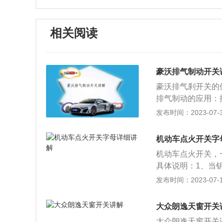
相关阅读
豪沃排气制动开关
豪沃排气刹开关的
排气制动的应用：
调节阀，通过该阀
发布时间：2023-07-30
2、排气制动的作
3、排气制动的原
机动车点火开关字
道，使发动机活塞
机动车点火开关，一
版动作用，从而达
具体说明：1、当
C档位时：汽车上
发布时间：2023-07-17
通，汽车处于自检
方式：1、钥匙插
大众朗逸天窗开关
关以后，旋转钥匙
大众朗逸天窗开关