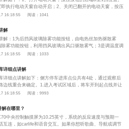
这种启动方式较为便捷，启动时需要先轻按一下，让车辆接通
置即执行电动天窗自动开启；2、关闭已翻开的电动天窗，按压
自检完成以后再按启动键。3、智能钥匙启动，这种启动方式
挡位置。按压按钮至2挡位置即执行电动天窗自动关闭；3、停止
 16:18:55
阅读：1041
钥匙先按进去一大半，接通电源5秒钟以后，再启动车辆。
或关闭，再次按压按钮A或B；4、打开电动天窗，水平向后按
置；按压按钮至2挡位置将天窗打开至舒适位置；5、关闭电动天
讲解
按钮D至1挡位置；按压按钮至2挡位置将天窗从舒适位置关
讲解：1为后挡风玻璃除雾功能按钮，由电热丝加热驱散雾
天窗自动开启或关闭，再次按压按钮C或D。
璃除雾功能按钮，利用挡风玻璃出风口驱散雾气；3是调温度调
温度调节；4是空调内循环模式，车内空气空从循环中流出；5
 16:18:55
阅读：1033
，车内外空气空循环；6是空调风量调节旋钮，可控制出风口
自动开关，可自适应调节温度和风量空；8是A/C，是空调压缩
库详细点讲解
动后开始冷却；9是空调出风调节模式，旋转旋钮即可调节合
库详细点讲解如下：侧方停车进库点位共有4处，通过观察后
车空调整注意事项:1、选择合适的空温度调节；夏天，许多人
路边线重合来确定。1.进入考试区域后，将车开到起点线并让
所周知，当温度设置得太低时，会影响健康。最适合人体的温
的位置压路边缘线，也就是雨刮器凸起的铆钉沿道路边线行驶；2
 16:18:55
阅读：9993
℃，所以空的温度调节一定要合适。2、不要在开着空的停着的车
后踩离合踩刹车，挂倒挡倒车。观察后视镜，车门把手和库位
觉；由于车内密封良好，当汽车停止行驶时，车内通风不良，
盘向右打一圈；3.观察左后视镜，当左侧后视镜出现车库的右
出的CO气体漏入车内，造成人员中毒。3、空不要随意调整出
讲解在哪里？
向盘，继续倒车；4.在倒车的过程中，观察左后轮，等到左后
空风下沉，热空风上升的原理，正确的做法是向上打开出风
头X70中央控制触摸屏为10.25英寸，系统的反应速度与预期一
虚线）时，向左打满方向盘继续倒车；5.观察左后视镜，观察
口。空调整日常使用技巧:1、发动机在炎热季节长时间重载工
互连，如carlife和语音交互。如果你想听歌曲、导航或调节
平行后停车，这里注意停车时间不能超过30秒。侧方停车3个
冷却效果。为防止发动机过热，应暂时关闭空。否则一旦发动