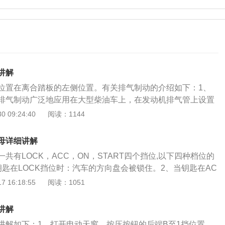
讲解
位置在离合踏板的左侧位置。有关排气制动的介绍如下：1、
排气制动广泛地应用在大型柴油车上，在发动机排气管上设置
的关闭增加排气行程的压力，利用产生的负压获得制动力。
 09:24:40
阅读：1144
用：排气制动就是在下坡的时候，能够让发动机的排气顺畅。
理：排气制动在发动机里实现，实现原理是关闭发动机排气通
母详细讲解
在排气行程时，受气体的反压力，阻止发动机的运转而产生制
共有LOCK，ACC，ON，START四个挡位,以下四种档位的
到控制车速的目的。
钥匙在LOCK挡位时：汽车的方向盘会被锁住。2、当钥匙在AC
只有部分电源被接通。3、当钥匙在ON档位时：所有电源被接
 16:18:55
阅读：1051
状态。4、当钥匙位于START档位时：发动机启动。车辆点火
入点火，这种也是最常见的一种点火方式，将钥匙插入点火开
讲解
，在每个挡位停留1-2秒钟，让汽车电器设备有通电的时间。
讲解如下：1、打开电动天窗，按压按钮的后端B至1挡位置。