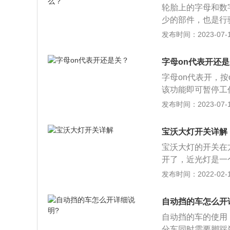
轮胎上的字母和数
记得马上按喇叭打
少的部件，也是行
分，所以这一点要
详细介绍：生产日
发布时间：2023-07-17
前方路边线重合时
位就是轮胎的生产
打一圈，车身修正
胎的生产年限，就
字母on代表开还
19周生产的，综上
字母on代表开，按
以及规格：轮胎上都
该功能即可暂停工
样，但是格式类似
体的静音模式；2、
发布时间：2023-07-17
单位是毫米（mm
车辆进行定位追踪
这个数字越小，表
压监测键，胎压不
构，一般常见的就
宝沃大灯开关详解
节温度，关闭则是
胎适用的轮毂尺寸为
宝沃大灯的开关在
轮胎就是2.4吨。
开了，近光灯是一
光灯，O字代表的
发布时间：2022-02-12
个小灯泡分别搭配
是远光灯，左右两
自动挡的车怎么开
上的是后雾灯，若
自动挡的车的使用
后，对应的车外灯
分车同时需要脚踩