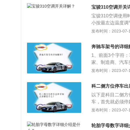
车和起步：听到“
宝骏310空调开关
地点停下来，停车
宝骏310空调使
压道路边缘线(白
小按最左边温度调
试，直至电脑语音
指示灯熄灭即空调
发布时间：2023-07-17
溜与起步熄火是这
统由制冷系统、供
三者的不够熟练。
原理：其工作原理
车”开始侧方位考
奔驰车架号的详细
制冷系统工作时，
咚”方可起步考下
1、前面3个字符
线都是这项中最常
家、制造商、汽车
路驾驶”进入起伏
辆的特征，如车辆
发布时间：2023-07-17
点与技巧：考验考
第9个字符：第9
的减速和加速。通
第10个字符：第
科二侧方位停车出
连续障碍项目，语
5、第11位字符：
养对车轮行驶轨迹
以下是科目二侧方
—17位字符：车
断。通过单边桥：
车，首先就必须停
问题的车进行召回
提示“叮咚”该项
点。上车一定要事
发布时间：2023-07-17
确判断车轮直线行
重点。开车进入侧
后视镜观察车轮与
轮胎字母数字详细
行。同时注意前方