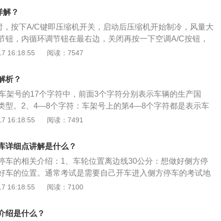
坡道定点停车和起步”考试的语音提示后，行驶车辆至半坡指定
详解？
后车身右侧前后车轮距路边缘线(白线)不能超过30厘米，不能
用时，按下A/C键即压缩机开关，启动后压缩机开始制冷，风量大
线)，考试车的车头最前方在路面黄线内。3秒后可起步继续考
节钮，内循环调节钮在最右边，关闭再按一下空调A/C按钮，
提示“叮咚”即该项目考试完成通过。项目要点与技巧：起步后
停止工作。以下是相关介绍：1、汽车空调组成：汽车空调系
 16:18:55
阅读：7547
项中最常见的，原因是考生对离合器、驻车制动器和加速踏板
暖系统、通风和空气净化装置及控制系统组成。2、汽车空调
侧方停车：车辆驶入侧方位的前方，听到语音提示“侧方停
，是各部件之间采用铜管和高压橡胶管连接成一个密闭系统。
试，车子倒进侧方位后停下，停留时间大约5秒，语音提示“叮
解析？
制冷剂以不同状态在这个密闭系统内循环流动。
一项目。项目要点与技巧：前进或倒车时起步导致熄火，还有压
：车架号的17个字符中，前面3个字符分别表示车辆的生产国
见的。起伏路行驶：车辆用低速档行驶，语音提示“叮咚，起伏
类型。2、4—8个字符：车架号上的第4—8个字符都是表示车
路考试项目，语音提示“叮咚”该项目结束继续下一项目。项目要
的种类、车身类型、发动机类型以及额定总重量等信息。3、
 16:18:55
阅读：7491
生对制动器、离合器和档位三者的配合使用，能够让车辆平稳
个字符表示的检验位，作用是判断车架号的填写是否正确。4、
过连续障碍：听到语音提示“叮咚，通过连续障碍”，开始通过
10个字符表示的是生产年份，作用是证明车辆是在哪一年生产。
库详细点讲解是什么？
音提示“叮咚”该项目结束继续下一项目。项目要点与技巧：培
第11位字符表示车辆的组装地，切记“0”为原厂组装。6、第12
和内外轮差的判断能力，掌握方向的正确应用与目测距离的判
停车的相关介绍：1、车轮位置离边线30公分：想做好侧方停
架号的第12—17位字符为生产序号。作用是当汽车厂家对有质量
听到语音提示“叮咚，通过单边桥”开始通过单边桥项目，语音
好车的位置。通常考试是需要自己开车进入侧方停车的考试地
。
目结束继续下一项目。项目要点与技巧：掌握正确运用转向、正
先调整好座椅和后视镜，不管是从哪个项目开始都一样，这是
 16:18:55
阅读：7100
驶轨迹、操纵车辆平行运行的技能。
方停车考场时方向盘尽量往右打一点，幅度不要太大，同时用
右边线的距离，二者距离30公分时方向盘往左把车身修正直
介绍是什么？
，当车头与正对面库线重叠的时候停车。2、出库：入库后，