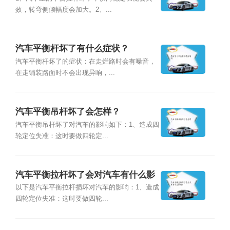
效，转弯侧倾幅度会加大。2、...
汽车平衡杆坏了有什么症状？
汽车平衡杆坏了的症状：在走烂路时会有噪音，
在走铺装路面时不会出现异响，...
汽车平衡吊杆坏了会怎样？
汽车平衡吊杆坏了对汽车的影响如下：1、造成四
轮定位失准：这时要做四轮定...
汽车平衡拉杆坏了会对汽车有什么影
响？
以下是汽车平衡拉杆损坏对汽车的影响：1、造成
四轮定位失准：这时要做四轮...