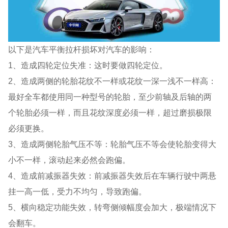
以下是汽车平衡拉杆损坏对汽车的影响：
1、造成四轮定位失准：这时要做四轮定位。
2、造成两侧的轮胎花纹不一样或花纹一深一浅不一样高：
最好全车都使用同一种型号的轮胎，至少前轴及后轴的两
个轮胎必须一样，而且花纹深度必须一样，超过磨损极限
必须更换。
3、造成两侧轮胎气压不等：轮胎气压不等会使轮胎变得大
小不一样，滚动起来必然会跑偏。
4、造成前减振器失效：前减振器失效后在车辆行驶中两悬
挂一高一低，受力不均匀，导致跑偏。
5、横向稳定功能失效，转弯侧倾幅度会加大，极端情况下
会翻车。