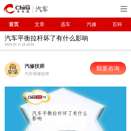
汽车
首页
文章
选车
汽修
百科
汽车平衡拉杆坏了有什么影响
2023-07-17 16:18:55
汽修技师
我要咨询
汽车维修技师