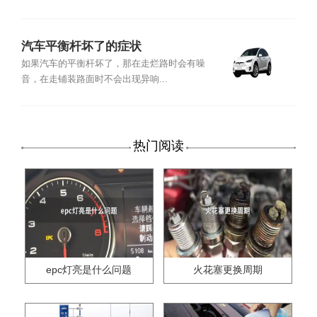
汽车平衡杆坏了的症状
如果汽车的平衡杆坏了，那在走烂路时会有噪
音，在走铺装路面时不会出现异响...
热门阅读
epc灯亮是什么问题
火花塞更换周期