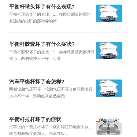
平衡杆球头坏了有什么表现?
平衡杆球头坏了的表现：1、在路过颠簸路面时，
有连续的松旷的那种异响声；...
平衡杆胶套坏了有什么症状?
平衡杆胶套坏了的症状：1、会导致前减振器弹簧
变形，两侧缓冲不一样，可通...
汽车平衡杆坏了会怎样?
两侧轮胎气压不等，轮胎气压不等会使轮胎变得
大小不一样，滚动起来必然会跑...
平衡杆拉杆坏了的症状
汽车上的平衡拉杆坏了，横向稳定功能会失效，
转弯侧倾幅度会加大。汽车在极...