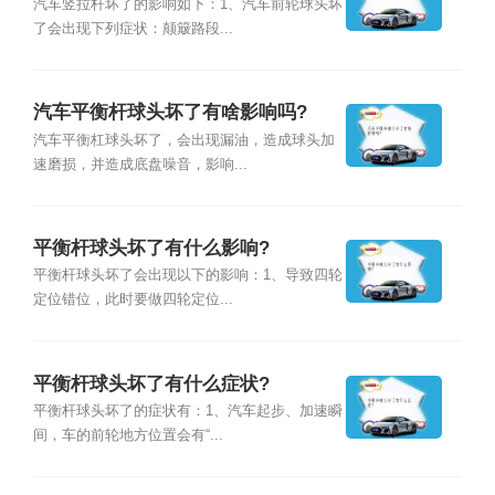
汽车竖拉杆坏了的影响如下：1、汽车前轮球头坏
了会出现下列症状：颠簸路段...
汽车平衡杆球头坏了有啥影响吗?
汽车平衡杠球头坏了，会出现漏油，造成球头加
速磨损，并造成底盘噪音，影响...
平衡杆球头坏了有什么影响?
平衡杆球头坏了会出现以下的影响：1、导致四轮
定位错位，此时要做四轮定位...
平衡杆球头坏了有什么症状?
平衡杆球头坏了的症状有：1、汽车起步、加速瞬
间，车的前轮地方位置会有“...