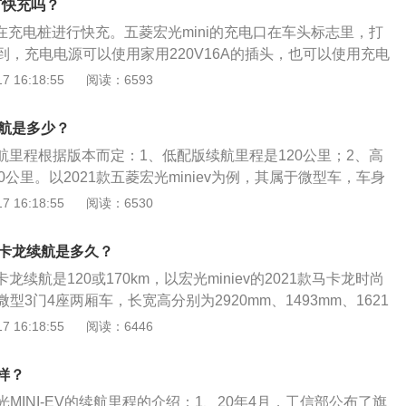
有快充吗？
最高续航里程较大，能达到上百公里。
够在充电桩进行快充。五菱宏光mini的充电口在车头标志里，打
到，充电电源可以使用家用220V16A的插头，也可以使用充电
mini的轻松款和自在款充电时间为6.5小时，悦享款充电时间
 16:18:55
阅读：6593
ini的车身尺寸为2920*1493*1621mm，车身结构为3门4座
后置单电机，同时匹配电动车单速变速箱，前悬架类型为麦弗
续航是多少？
悬架类型为多连杆非独立悬架。五菱宏光mini全系使用三元锂
v续航里程根据版本而定：1、低配版续航里程是120公里；2、高
池，这种电池充电能力更强，能量密度也更高，因此续航能力
0公里。以2021款五菱宏光miniev为例，其属于微型车，车身
功率可达20千瓦，综合纯电续航里程最高可达170km。
m、宽1493mm、高1621mm，轴距为1940mm，整备质量为6
 16:18:55
阅读：6530
款五菱宏光miniev前悬架是麦弗逊式独立悬挂，后悬架是多连杆非独
磁、同步电动机，最大功率是20kw，最大扭矩是85nm，与
v马卡龙续航是多久？
定齿比变速箱。
马卡龙续航是120或170km，以宏光miniev的2021款马卡龙时尚
型3门4座两厢车，长宽高分别为2920mm、1493mm、1621
0mm，搭载电动车单速变速箱，最高车速达到每小时100千米。
 16:18:55
阅读：6446
2021款马卡龙时尚款的整备质量为665kg，前悬架类型使用麦弗逊
架类型使用多连杆非独立悬架，驱动方式为后置后驱，前后轮
样？
12。
MINI-EV的续航里程的介绍：1、20年4月，工信部公布了旗