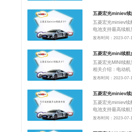
速达到每小时100千
锂的电动机最大马
五菱宏光miniev
悬挂类型使用麦弗
五菱宏光minie
电池支持最高续航
行驶的最高里程。
发布时间：2023-07-17
源系统提供电力，
合动力车续航：电
五菱宏光mini续
车，其电池支持的
五菱宏光MINI续
相关介绍：电动机：
82kWh和9.2kW
发布时间：2023-07-17
能够达到的最大功率
高时速可达60千
五菱宏光minie
通家庭接地线的22
五菱宏光minie
式高效能充电枪，
电池支持最高续航
行驶的最高里程。
发布时间：2023-07-17
源系统提供电力，
合动力车续航：电