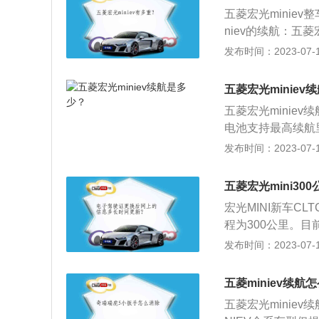
mm，轴距为1940
五菱宏光miniev
mm、1659mm，
niev的续航：五菱宏
mm、1520mm
程有170公里和1
发布时间：2023-07-17
（电池、电驱、电
光miniev电池
航里程的长短。另
电，充电功率小于
的电池容量下，越
五菱宏光miniev
动电机、控制器、
五菱宏光minie
来确定的。当电池
电池支持最高续航
的效率来决定的，
行驶的最高里程。
发布时间：2023-07-17
耗、提高续航里程
源系统提供电力，
刹车能量回收的关
合动力车续航：电
五菱宏光mini30
需求来动态调整能
车，其电池支持的
此以外，电动汽车
宏光MINI新车C
程为300公里。目前
版本和三元锂和磷
发布时间：2023-07-17
箱剩余油量÷油耗
油量所提示的一种
五菱miniev续航
算得出油箱的剩余
五菱宏光miniev