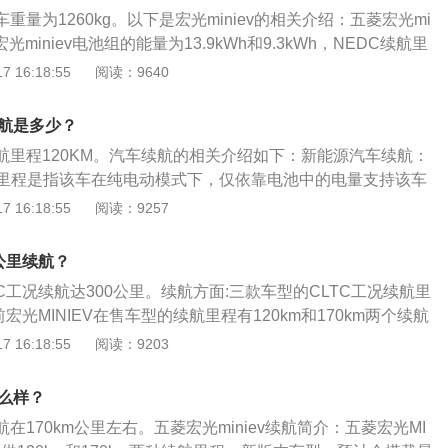
mm，GAMEBOY-300km车型的长宽高分别为3061mm、1520
整车重量为1260kg。以下是宏光miniev的相关介绍：五菱宏光mi
轴距为2010mm。GAMEBOY-200km车型的长宽高分别为3061
光miniev电池组的能量为13.9kWh和9.3kWh，NEDC续航里
、1665mm，轴距为2010mm。续航里程与电动汽车的三电系统
20公里两种版本可供选择。五菱宏光miniev的充电时长：五菱宏
 16:18:55
阅读：9640
控）是直接相关。电池系统：动力电池的容量，直接决定了续
在底盘的下方，新车采用普通家庭接地线的220V三插电源进行充
外，电池系统的温度过高或者过低，也会影响到续航。在相同
2kW，充电时长为6小时和9小时左右。
稳定的电池温度越能保证续航里程。电驱动系统，主要包含驱
续航是多少？
逆变器和减速器等。它的效率根据输入功率和输出功率的比值
v续航里程120KM。汽车续航的相关介绍如下：新能源汽车续航：
容量确定后，在相同的电压下，输出能量的高低就由驱动系统
里程是指该车在纯电动模式下，仅依靠电池中的电量支持该车
各个车企都会充分挖掘电机效率、电控效率，来达到优化能
新能源汽车上的电池是整个动力系统的关键，它能为整个新能
 16:18:55
阅读：9257
的目的。整车控制系统：主要是指协调电池、驱动系统和底盘
但是受到材质和技术的制约，电池所提供的续航里程有限。混
系。在频繁加速、减速的工况下，可以根据电池的状态、刹车
池支持的最高续航里程较短，普遍不超过10公里，而纯电动汽
0公里续航？
量回收（制动能量回收）的比例，从而提高能量利用效率。除
最高续航里程较大，能达到上百公里。
的制动能量回收策略，将会直接增加车辆的续驶里程。
LTC工况续航达300公里。续航方面:三款车型的CLTC工况续航里
宏光MINIEV在售车型的续航里程有120km和170km两个续航
酸铁锂动力电池可以选择。续航里程计算公式：续航里程=油
 16:18:55
阅读：9203
续航里程的显示，是根据当前行车时的状况结合油箱里剩余的
参考数据。就是按当前行驶时的车速等状态所需的平均油耗计
怎么样？
油量还可以跑多少公里。
续航在170km公里左右。五菱宏光miniev续航简介：五菱宏光MI