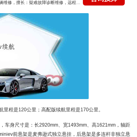
国家认证的汽车维修技师，15年德美日等各系车辆维修，擅长：疑难故障诊断维修，远程维修技术指导
续航里程是120公里；高配版续航里程是170公里。
，车身尺寸是：长2920mm、宽1493mm、高1621mm，轴距
宏光miniev前悬架是麦弗逊式独立悬挂，后悬架是多连杆非独立悬