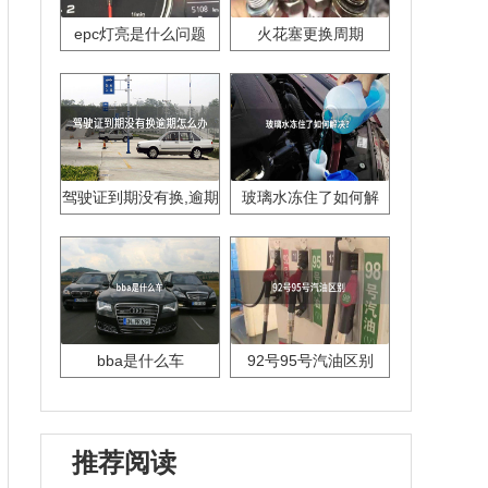
epc灯亮是什么问题
火花塞更换周期
驾驶证到期没有换,逾期
玻璃水冻住了如何解
怎么办??
决？
bba是什么车
92号95号汽油区别
推荐阅读