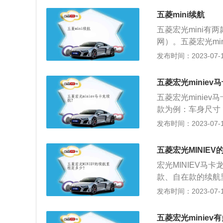
五菱mini续航
五菱宏光mini有
网）。五菱宏光mi
车，也可用于短途
发布时间：2023-07-17
功率20kw，总扭矩
组。安全配置：五
五菱宏光miniev
丰富。安全方面，
五菱宏光miniev
胎压监测、后驻车
款为例：车身尺寸：
mm、1621mm
发布时间：2023-07-17
100千米。结构：宏
架类型使用麦弗逊
五菱宏光MINIE
后置后驱，前后轮胎规
宏光MINIEV马
款、自在款的续航里
是300KM，GAM
发布时间：2023-07-17
光MINIEV在充
NIEV是五菱宏光旗
五菱宏光miniev