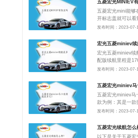
五菱宏光MINIEV
车，其电池支持的
五菱宏光mini能
开标志盖就可以看
桩来快充。五菱宏光
发布时间：2023-07-17
为9小时。五菱宏光m
两厢车。汽车配有
宏光五菱miniev
逊式独立悬架，后
宏光五菱minie
电池或磷酸铁锂电
配版续航里程是17
较强，电动机的最大
尺寸是：长2920m
发布时间：2023-07-17
65kg。2021
立悬架，其搭载了永
五菱宏光minie
其匹配的是1挡固
五菱宏光miniev
款为例：其是一款微
mm，轴距为194
发布时间：2023-07-17
宏光miniev的
式独立悬架，后悬
五菱宏光续航怎么
胎规格为145/70R
以下是关于五菱宏光