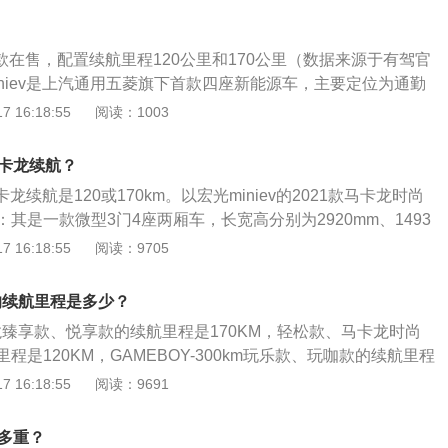
两款在售，配置续航里程120公里和170公里（数据来源于有驾官
niev是上汽通用五菱旗下首款四座新能源车，主要定位为通勤
出行驾驶。优秀的电力系统：动力方面，该车型搭载了一台总
 16:18:55
阅读：1003
85n.m的永磁同步电机，配备了容量为13.8kwh的三元锂电池
菱宏光mini不仅续航能力出色，动力系统出色，而且安全配置
马卡龙续航？
新车配备了防抱死制动、刹车分配系统、主驾驶座安全气囊、
马卡龙续航是120或170km。以宏光miniev的2021款马卡龙时尚
雷达、后影像、上坡辅助等功能配置。
其是一款微型3门4座两厢车，长宽高分别为2920mm、1493
，轴距为1940mm，搭载电动车单速变速箱，最高车速达到每小时
 16:18:55
阅读：9705
光miniev的2021款马卡龙时尚款的整备质量为665kg，前悬
式独立悬架，后悬架类型使用多连杆非独立悬架，驱动方式为
V的续航里程是多少？
格为145/70R12。
卡龙臻享款、悦享款的续航里程是170KM，轻松款、马卡龙时尚
程是120KM，GAMEBOY-300km玩乐款、玩咖款的续航里程
EBOY-200km玩乐款、玩咖款的续航里程是200KM，以上为宏
 16:18:55
阅读：9691
满电的情况下的续航里程，该数据为NEDC官方公布数据。宏光MI
下的微型车，普通款长宽高分别为2920mm、1493mm、1621
有多重？