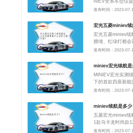
NIEV全系车型仅
大功率为29千瓦、
发布时间：2023-07-17
时的磷酸铁锂电池
磷酸铁锂电池，大
宏光五菱miniev
低使得续航里程缩
宏光五菱minie
障；轮胎胎压过低
拥堵、红绿灯都会
电池由电池模组、
里程。驾驶习惯和
发布时间：2023-07-17
动电机、控制系统
车一样，好的驾驶
看，提升续航里程
miniev宏光续航
身设计来达到更好
MINIEV宏光实测
下的首款四座新能
短距离旅行驾驶。续
发布时间：2023-07-17
续航里程为120km
i，以正常的驾驶习
miniev续航是多
0km。
五菱宏光miniev
1款马卡龙时尚款1
m、1493mm、1
发布时间：2023-07-17