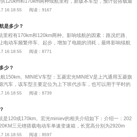
提供120km和170km两种续航里程，新版本车型，预计会搭载最
最大扭矩为110牛米的永磁同步电机，并且可能会配备16千瓦
 16:18:55
阅读：9167
。在电机的输出功率上增强到了110Nm，还搭载了比较耐用的
大降低了百公里耗能。电动汽车续航虚的原因：电池的容量变
续航是多少？
短；电机的老化使得续航不足；电器的线路或者是零件发生故
v续航里程有170km和120km两种。影响续航的因素：路况烂路、
。电动汽车的组成部分是动力电池、底盘、车身和电器。动力
让电动车频繁停车、起步，增加了电能的消耗，最终影响续航
电池管理系统、热管理系统、电气及机械系统组成。底盘由驱
技巧紧急刹车、加速……都会影响到电量的加速消耗，跟燃油
 16:18:55
阅读：8771
、行驶系统、转向系统和制动及能量回收系统组成。
习惯能够延长续航里程。提高汽车续航的方法：从本质上来
最直接的办法就是尽可能地提高电池的能量密度。通过优化车
是多少？
的空气动力学效果，也是减少能耗的一个方法。
续航150km。MINIEV车型：五菱宏光MINIEV是上汽通用五菱旗
源汽车，该车型主要定位为上下班代步车，也可以用于平时的
航测试：2021最新款五菱宏光mini共有两款在售车型，配置
 16:18:55
阅读：8739
和170km。本次主要测试的是170km续航版本的五菱宏光min
惯行驶在城市道路，最终五菱宏光mini的续航里程可以达到15
少？
续航是120或170km。宏光miniev的相关介绍如下：介绍一：202
20KM三元锂搭载电动车单速变速箱，长宽高分别为2920m
621mm，轴距为1940mm，车身类型为3门4座两厢车，最高车
 16:18:55
阅读：8597