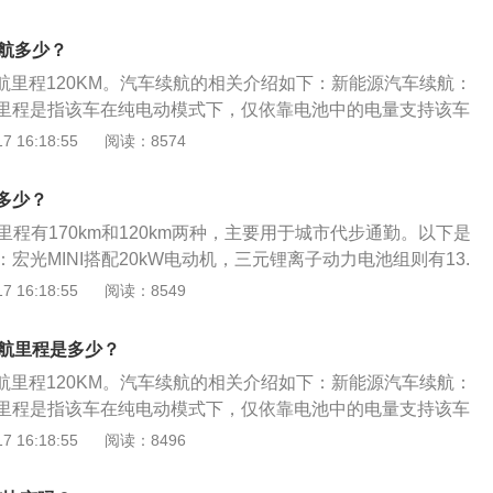
米。介绍二：宏光miniev的2021款马卡龙时尚款120KM三元
力为27匹，电动机总功率为20千瓦，驱动方式为后置后驱，前
续航多少？
逊式独立悬挂，后悬挂类型使用三连杆式非独立悬挂。
v续航里程120KM。汽车续航的相关介绍如下：新能源汽车续航：
里程是指该车在纯电动模式下，仅依靠电池中的电量支持该车
新能源汽车上的电池是整个动力系统的关键，它能为整个新能
 16:18:55
阅读：8574
但是受到材质和技术的制约，电池所提供的续航里程有限。混
池支持的最高续航里程较短，普遍不超过10公里，而纯电动汽
航多少？
最高续航里程较大，能达到上百公里。
航里程有170km和120km两种，主要用于城市代步通勤。以下是
宏光MINI搭配20kW电动机，三元锂离子动力电池组则有13.
h两个版本，能量密度分别为110Wh/kg和100Wh/kg。这个电动机
 16:18:55
阅读：8549
为9.2kW，峰值扭矩为56牛米。续航里程可达150千米，最
米每小时。优势：宏光MINI不高度依赖充电桩，可以直接使用普
v续航里程是多少？
0V三插电源进行充电。同时，宏光MINIEV还创新性配备集成
v续航里程120KM。汽车续航的相关介绍如下：新能源汽车续航：
体积小巧，收纳轻松。
里程是指该车在纯电动模式下，仅依靠电池中的电量支持该车
新能源汽车上的电池是整个动力系统的关键，它能为整个新能
 16:18:55
阅读：8496
但是受到材质和技术的制约，电池所提供的续航里程有限。混
池支持的最高续航里程较短，普遍不超过10公里，而纯电动汽