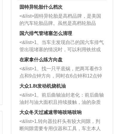
固特异轮胎什么档次
<&list>固特异轮胎是高档品牌，是美国
的汽车轮胎品牌。虽然是高档轮胎品
牌，但是中高低端的轮胎都有生产，这
国六排气管堵塞怎么清理
也是为了更好的开拓市场。
<&list>1、当车主发现自己的国六车排气
管出现堵塞的情况时，可以利用铁丝或
者是细棍，直接将杂物给取出来，如果
在家拿什么练方向盘
堵塞情况比较严重，也可以采取应急措
<&list>1、找一只平底锅，把两耳看作3
施。 <&list>2、直接利用木棍将所有的
点和9点钟方向，同时在6点钟和12点钟
杂物推到排气管里面的位置处，然后将
方向做一个标记。 <&list>2、双手握住
三元催化器拆解开，就可以将堵塞的东
大众1.8t发动机烧机油
平底锅两耳，然后往左打半圈、一圈、
西取出来。但如果是因为积碳过多引起
<&list>1、前后曲轴油封老化：前后曲轴
一圈半的练习，往右同样也要打相同的
的堵塞，就需要将三元催化器泡在草酸
油封与油大面积且持续接触，油的杂质
圈数。 <&list>3、最后强调要反复练
中进行清洗。 <&list>3、也可以利用清
和发动机内持续温度变化使其密封效果
习，这样就可以形成肌肉记忆，在真实
大众冬天过减速带咯吱咯吱响
洗剂对堵塞的情况得到解决，将清洗剂
逐渐减弱，导致渗油或漏油。<&list>2、
驾驶车辆时，不需要记忆也能打好方
放在燃油箱中，与燃油混合后，车辆启
<&list>1.转向器拉杆头有较大间隙，判
活塞间隙过大：积碳会使活塞环与缸体
向。
动时，就可以和汽油一起进入到燃烧
断间隙需要专用仪器和工具，车主本人
的间隙扩大，导致机油流入燃烧室中，