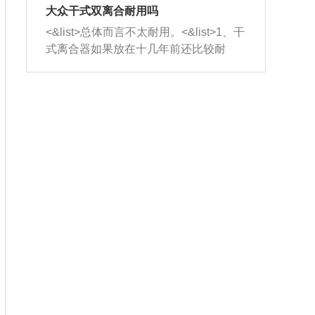
室，最后形成废气排出，就可以让三元
无法制作，需要将车辆送到修理厂或4s
造成烧机油。<&list>3、机油粘度。使用
大众干式双离合耐用吗
催化器得到清洗，排气管堵塞的情况就
店；<&list>2.车辆半轴套管防尘罩破
机油粘度过小的话，同样会有烧机油现
<&list>总体而言不太耐用。<&list>1、干
能够得到解决。
裂，破裂后会出现漏油现象，使半轴磨
象，机油粘度过小具有很好的流动性，
式离合器如果放在十几年前还比较耐
损严重，磨损的半轴容易损坏，产生异
容易窜入到气缸内，参与燃烧。<&list>
用，但是由于现在的汽车发动机动力输
响；<&list>3.稳定器的转向胶套和球头
4、机油量。机油量过多，机油压力过
出越来越高，使得干式离合器散热不足
老化，一般是使用时间过长造成的。解
大，会将部分机油压入气缸内，也会出
的缺陷也逐渐暴露出来。<&list>2、由于
决方法是更换新的质量好的转向橡胶套
现烧机油。<&list>5、机油滤清器堵塞：
干式双离合的工作环境暴露在空气中，
和球头。
会导致进气不畅，使进气压力下降，形
而离合器的散热也是通离合器罩上面的
成负压，使机油在负压的情况下吸入燃
几个小孔来进行散热。但是在行驶过程
烧室引起烧机油。<&list>6、正时齿轮或
中变速箱需要换挡，就不得不使得离合
链条磨损：正时齿轮或链条的磨损会引
器频繁工作。<&list>3、长时间的低速行
起气阀和曲轴的正时不同步。由于轮齿
驶以及过于频繁的启停，导致离合器的
或链条磨损产生的过量侧隙，使得发动
温度不断升高，而低速行驶时空气流动
机的调节无法实现：前一圈的正时和下
效率不高，无法将离合器中的热量有效
一圈可能就不一样。当气阀和活塞的运
的带走，导致离合器内部的温度不断升
动不同步时，会造成过大的机油消耗。
高，加速离合器的磨损。
解决方法：更换正时齿轮或链条。<&list
>7、内垫圈、进风口破裂：新的发动机
设计中，经常采用各种由金属和其他材